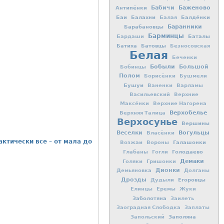
Баженово
Антипёнки
Бабичи
Баи
Балахни
Балдёнки
Балая
Баранники
Барабановцы
Барминцы
Баталы
Бардаши
Батиха
Батовцы
Безносовская
Белая
Беченки
Бобыли
Большой
Бобинцы
Полом
Борисёнки
Бушмели
Бушуи
Ваненки
Варламы
Васильевский
Верхние
Максёнки
Верхние Нагорена
Верхобелье
Верхняя Талица
Верхосунье
Вершины
Вогульцы
Веселки
Власёнки
ктически все – от мала до
Галашонки
Возжаи
Вороны
Голодаево
Глабаны
Гогли
Демаки
Голяки
Гришонки
Дионки
Демьяновка
Долганы
Дрозды
Егоровцы
Дудыли
Елинцы
Еремы
Жуки
Заболотяна
Заилеть
Заоградная Слободка
Заплаты
Заполяна
Запольский