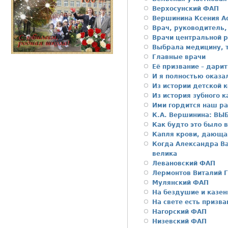
Верхосунский ФАП
Вершинина Ксения А
Врач, руководитель,
Врачи центральной 
Выбрала медицину, т
Главные врачи
Её призвание – дари
И я полностью оказа
Из истории детской 
Из история зубного к
Ими гордится наш р
К.А. Вершинина: В
Как будто это было 
Капля крови, дающа
Когда Александра Ва
велика
Левановский ФАП
Лермонтов Виталий 
Мулянский ФАП
На бездушие и казен
На свете есть призва
Нагорский ФАП
Низевский ФАП