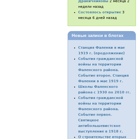
Драничниковы
2 месяца 2
недели назад
Состоялось открытие
3
месяца 6 дней назад
Новые записи в блогах
Станция Фаленки в мае
1919 г. (продолжение)
События гражданской
войны на территории
Фаленского района.
Событие второе. Станция
Фаленки в мае 1919 г.
Школы Фаленского
района с 1930 по 2010 гг.
События гражданской
войны на территории
Фаленского района.
Событие первое.
Святицкое
антибольшевистское
выступление в 1918 г.
О строительстве вторых