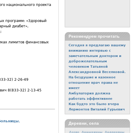
ого национального проекта
ых программ: «Здоровый
арный диабет»,
;
Рекомендуем прочитать
амках лимитов финансовых
Сегодня я предлагаю вашему
вниманию интервью с
замечательным доктором и
доброжелательным
человеком Татьяной
Александровной Веселковой.
На бездушие и казенное
33-32) 2-26-49
отношение врач права не
имеет
вич 8(833-32) 2-13-45
Амбулатория должна
работать эффективнее
Как будто это было вчера
Лермонтов Виталий Гурьевич
больницы.
Деревни, села
Азово
Анашкинцы
Андреевцы