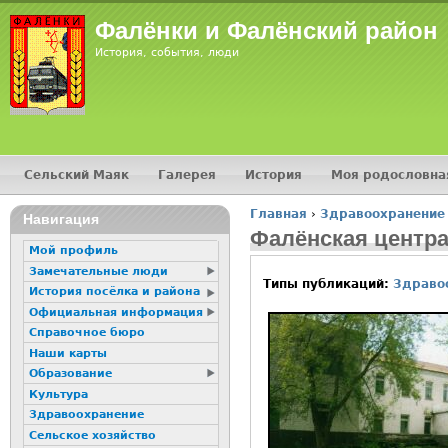
Фалёнки и Фалёнский район
История, события, люди
Сельский Маяк
Галерея
История
Моя родословна
Главное меню
Главная
›
Здравоохранение
Навигация
Вы здесь
Фалёнская центр
Мой профиль
Замечательные люди
Типы публикаций:
Здраво
История посёлка и района
Официальная информация
Справочное бюро
Наши карты
Образование
Культура
Здравоохранение
Сельское хозяйство