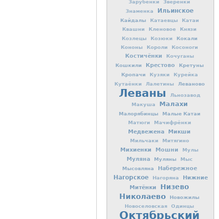
Зарубенки
Зверёнки
Ильинское
Знаменка
Кайдалы
Катаевцы
Катаи
Квашни
Кленовое
Князи
Кокали
Козлецы
Козюки
Кононы
Короли
Косоноги
Костичёнки
Кочуганы
Кошкили
Крестово
Кретуны
Кропачи
Кузяки
Курейка
Леваново
Кутаёнки
Лалетины
Леваны
Льнозавод
Малахи
Макуша
Малорябинцы
Малые Катаи
Матюги
Мачифрёнки
Медвежена
Микши
Мильчаки
Митягино
Михиенки
Мошни
Мулы
Муляна
Муляны
Мыс
Мысовляна
Набережное
Нагорское
Нижние
Нагоряна
Низево
Митёнки
Николаево
Новожилы
Новоселовская
Одинцы
Октябрьский