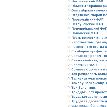
Николаевский ФАП
Объекты здравоохра
Они выбрали самую 
Отделение скорой м
Первомайский ФАП
Петрунёнский ФАП
Подоплёкинский ФА
Поломский ФАП
Пусть воплотится в 
Работает там, где на
Ремонт – это всегда
С выбором професси
Сейчас все рядом - 
Слаженный тандем: в
Советский ФАП
Сомневающимся в ме
Так рождалась больн
Талицкая участковая
Тамару Васильевну З
Три Валентины
Тридцать лет пролет
Труд, которому пос
Трудовая доблесть д
Фаленская больница 