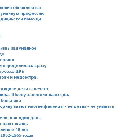
нения обновляются
гуманную профессию
едицинской помощи
П
жизнь задуманное
до
 хорошо
и определилась сразу
переезд ЦРБ
рач и медсестра.
дицине делать нечего
ица. Школу запомнил навсегда.
 больница
орину знают многие фалёнцы - её девиз – не унывать
ели, как один день
вящают жизнь
линою 48 лет
1962-1965 годы