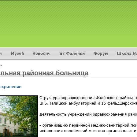
Jump to navigation
я
Музей
Новости
пгт Фалёнки
Форум
Школа №
›
альная районная больница
охранение
Структура здравоохранения Фалёнского района 
ЦРБ, Талицкой амбулаторией и 15 фельдшерско-
Деятельность учреждений здравоохранения райо
– организацию первичной медико-санитарной по
исполнения полномочий местных органов власти