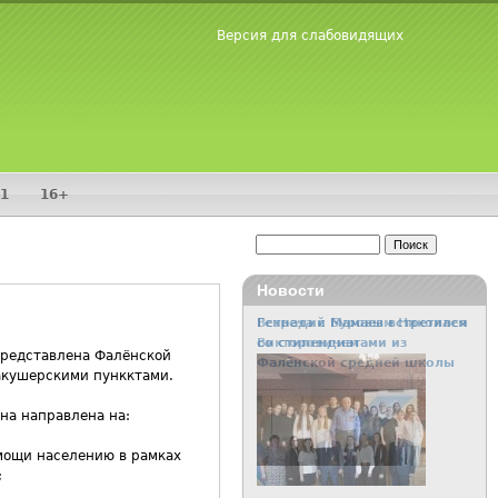
Версия для слабовидящих
1
16+
Поиск
Форма поиска
Новости
Встреча с Буровым Николаем
Викторовичем
представлена Фалёнской
акушерскими пункктами.
на направлена на:
мощи населению в рамках
;