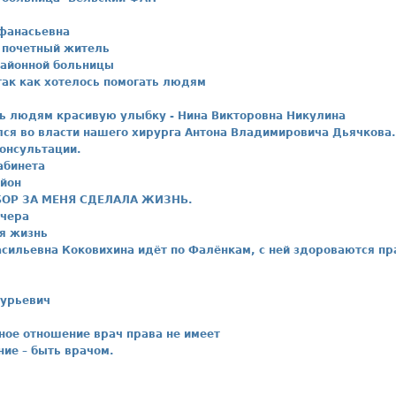
фанасьевна
 почетный житель
районной больницы
ак как хотелось помогать людям
ть людям красивую улыбку - Нина Викторовна Никулина
лся во власти нашего хирурга Антона Владимировича Дьячкова.
консультации.
абинета
айон
ЫБОР ЗА МЕНЯ СДЕЛАЛА ЖИЗНЬ.
вчера
я жизнь
сильевна Коковихина идёт по Фалёнкам, с ней здороваются пра
Гурьевич
ное отношение врач права не имеет
ние – быть врачом.