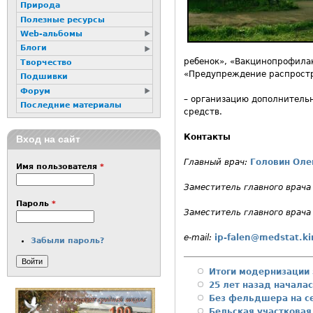
Природа
Полезные ресурсы
Web-альбомы
Блоги
ребенок», «Вакцинопрофилак
Творчество
«Предупреждение распростр
Подшивки
Форум
– организацию дополнитель
Последние материалы
средств.
Контакты
Вход на сайт
Главный врач:
Головин Оле
Имя пользователя
*
Заместитель главного врач
Пароль
*
Заместитель главного врача
e-mail:
ip-falen@medstat.ki
Забыли пароль?
Итоги модернизации 
25 лет назад начала
Без фельдшера на с
Бельская участковая