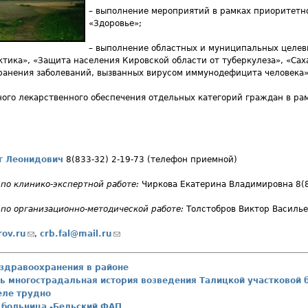
– выполнение мероприятий в рамках приоритетн
«Здоровье»;
– выполнение областных и муниципальных целев
тика», «Защита населения Кировской области от туберкулеза», «Сах
анения заболеваний, вызванных вирусом иммунодефицита человека»
ного лекарственного обеспечения отдельных категорий граждан в р
г Леонидович
8(833-32) 2-19-73 (телефон приемной)
а
по клинико-экспертной работе:
Чиркова Екатерина Владимировна 8(8
по организационно-методической работе:
Толстобров Виктор Василье
rov.ru
(ссылка для отправки email)
,
crb.fal@mail.ru
(ссылка для отправки email)
здравоохранения в районе
сь многострадальная история возведения Талицкой участковой 
еле трудно
 больница -Бельский ФАП