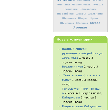
Чепчаны
Чукша
Черноплевцы
Чурленки
Шавырёнки
Шарапёнки
Шельманы
Швары
Шукли
Шешпели
Шоры
Юсово
Шуменцы
Юренцы
Яровые
Новые комментарии
Полный список
руководителей района до
1991 года
1 месяц 3
недели назад
Возженников
1 месяц 3
недели назад
"Учитель на фронте и в
тылу"
1 месяц 3 недели
назад
Телесюжет ГТРК "Вятка"
о
2 месяца 1 неделя назад
Кайдаловы
2 месяца 1
неделя назад
Родословная.Кайдаловы,