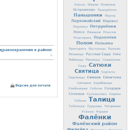
Опали
Осиенки
Олозы
Островново
Падерёнки
Паньшонки
Пауты
Первомайский
Перевоз
Петрунёнки
Пермяки
Плесо
Плешки
Плюсни
Подоплёки
Подгоряна
Полом
Полынка
Пригорята
Пустынцы
Пыхово
дравоохранения в районе
Репинцы
Русская Сада
Ряби
›
Рябинцы
Рякинцы
Савинёнки
Сатюки
Сада
Святица
Сергачи
Симахи
Синичена
Сергинцы
Ситники
Скрябинцы
Версия для печати
Слобожане
Солдари
Соболи
Соловьи
Сюрны
Суходоевка
Талица
Табани
Турунцы
Тютрюмы
Тебеньки
Ушаки
Усёнки
Фалёнки
Фалёнский район
Филейка
Фокинцы
Чаруши