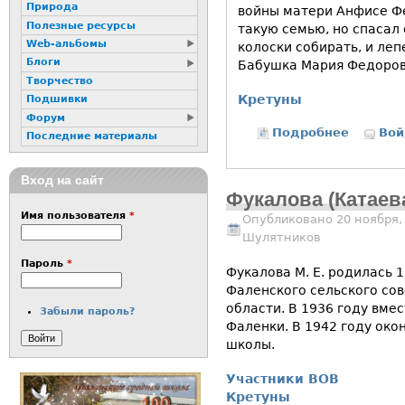
Природа
войны матери Анфисе Ф
Полезные ресурсы
такую семью, но спасал
Web-альбомы
колоски собирать, и леп
Блоги
Бабушка Мария Федоровн
Творчество
Кретуны
Подшивки
Форум
Подробнее
о Деревн
Вой
Последние материалы
Вход на сайт
Фукалова (Катаев
Имя пользователя
*
Опубликовано 20 ноября,
Шулятников
Пароль
*
Фукалова М. Е. родилась 1
Фаленского сельского со
области. В 1936 году вме
Забыли пароль?
Фаленки. В 1942 году око
школы.
Участники ВОВ
Кретуны