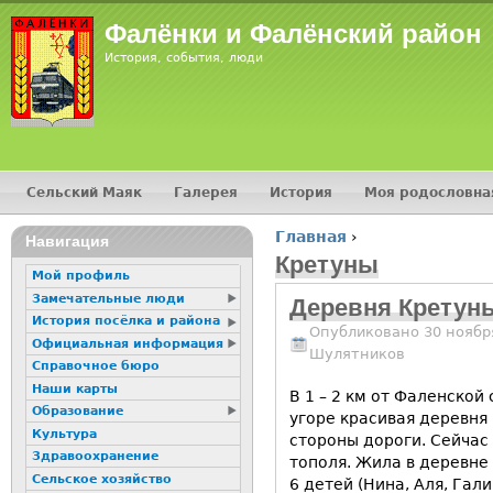
Jump
Фалёнки и Фалёнский район
История, события, люди
Сельский Маяк
Галерея
История
Моя родословна
Главное меню
Главная
›
16+
Навигация
Вы здесь
Кретуны
Мой профиль
Замечательные люди
Деревня Кретун
История посёлка и района
Опубликовано 30 ноября
Официальная информация
Шулятников
Справочное бюро
Наши карты
В 1 – 2 км от Фаленской
Образование
угоре красивая деревня
Культура
стороны дороги. Сейчас
Здравоохранение
тополя. Жила в деревне
Сельское хозяйство
6 детей (Нина, Аля, Гал