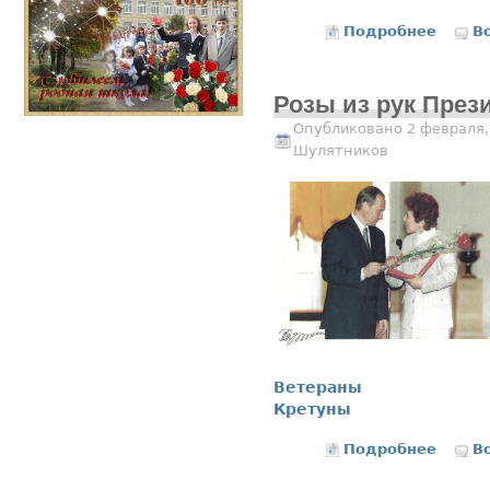
Подробнее
о Фука
В
Розы из рук През
Опубликовано 2 февраля,
Шулятников
Ветераны
Кретуны
Подробнее
о Розы
В