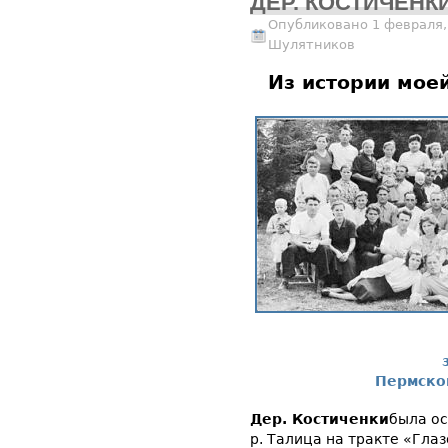
ДЕР. КОСТИЧЕНК
Опубликовано 1 февраля,
Шулятников
Из истории мое
Пермског
Дер.
Костиченки
была ос
р. Талица на тракте «Глаз