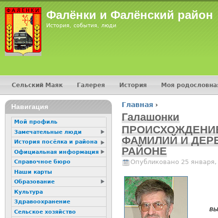
Jump
Фалёнки и Фалёнский район
История, события, люди
Сельский Маяк
Галерея
История
Моя родословна
Главное меню
Главная
›
16+
Навигация
Вы здесь
Галашонки
Мой профиль
ПРОИСХОЖДЕНИ
Замечательные люди
ФАМИЛИЙ И ДЕР
История посёлка и района
РАЙОНЕ
Официальная информация
Опубликовано 25 января,
Справочное бюро
Наши карты
Образование
Культура
Здравоохранение
вы
Сельское хозяйство