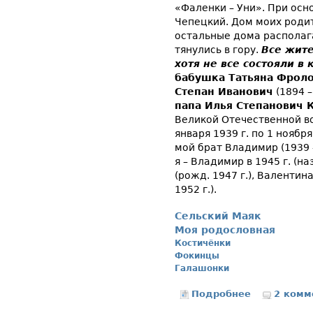
«Фаленки – Уни». При осн
Чепецкий. Дом моих роди
остальные дома располага
тянулись в гору.
Все жит
хотя не все состояли в
бабушка Татьяна Фрол
Степан Иванович
(1894 –
папа Илья Степанович 
Великой Отечественной во
января 1939 г. по 1 ноября
мой брат Владимир (1939 –
я – Владимир в 1945 г. (на
(рожд. 1947 г.), Валентина
1952 г.).
Сельский Маяк
Моя родословная
Костичёнки
Фокинцы
Галашонки
Подробнее
2 комм
о