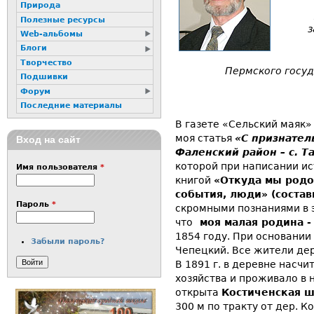
Природа
Полезные ресурсы
з
Web-альбомы
Блоги
Творчество
Пермского госуд
Подшивки
Форум
Последние материалы
В газете «Сельский маяк» 
моя статья
«С признател
Вход на сайт
Фаленский район – с. Т
которой при написании ис
Имя пользователя
*
книгой
«Откуда мы родо
события, люди» (состав
Пароль
*
скромными познаниями в э
что
моя малая родина -
1854 году. При основании
Забыли пароль?
Чепецкий. Все жители д
В 1891 г. в деревне насчит
хозяйства и проживало в н
открыта
Костиченская ш
300 м по тракту от дер. К