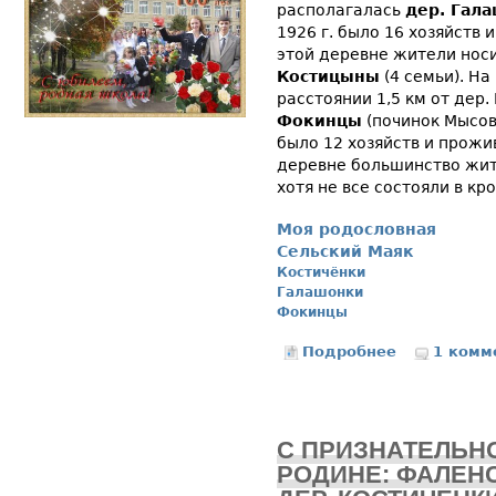
располагалась
дер. Гал
1926 г. было 16 хозяйств и
этой деревне жители нос
Костицыны
(4 семьи). На
расстоянии 1,5 км от дер
Фокинцы
(починок Мысовс
было 12 хозяйств и прожива
деревне большинство жи
хотя не все состояли в кр
Моя родословная
Сельский Маяк
Костичёнки
Галашонки
Фокинцы
Подробнее
о ПРОИСХОЖ
1 комм
С ПРИЗНАТЕЛЬН
РОДИНЕ: ФАЛЕНС