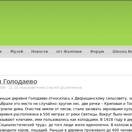
Jump to navigation
я
Музей
Новости
пгт Фалёнки
Форум
Школа №
и Голодаево
008 - 21:20 пользователем
Сергей Шулятников
аньше деревня Голодаево относилась к Дворищенскому сельсовету, з
ыбрали это место не случайно: кругом лес, две речки – Креповая и То
троили дома. Очистив землю от лесов, стали засевать зерновыми куль
еревня расположена в 500 метрах от реки Святицы. Вокруг было мног
азывают ключами, ими пользовались как колодцами. В 1928 году в де
Социалистический труд», до того люди жили единолично. В колхозе 
азводили коров, лошадей. Раньше в деревне проживало до 400 челов