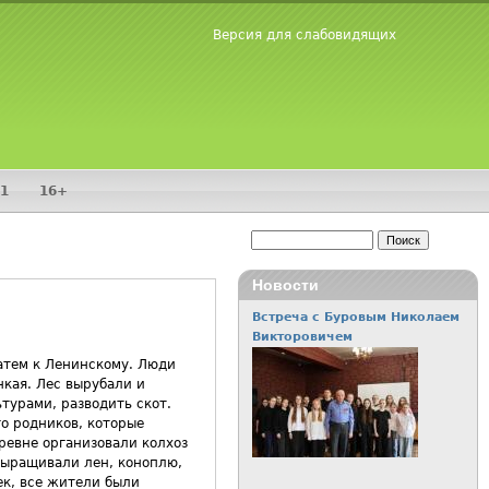
Версия для слабовидящих
1
16+
Поиск
Форма поиска
Новости
Встреча с Буровым Николаем
Викторовичем
атем к Ленинскому. Люди
нкая. Лес вырубали и
турами, разводить скот.
о родников, которые
ревне организовали колхоз
выращивали лен, коноплю,
ек, все жители были