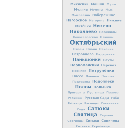
Михиенки
Мошни
Мулы
Муляна
Муляны
Мыс
Мысовляна
Набережное
Нагорское
Нижние
Нагоряна
Низево
Митёнки
Николаево
Новожилы
Новоселовская
Одинцы
Октябрьский
Опали
Осиенки
Олозы
Островново
Падерёнки
Паньшонки
Пауты
Первомайский
Перевоз
Петрунёнки
Пермяки
Плесо
Плешки
Плюсни
Подоплёки
Подгоряна
Полом
Полынка
Пригорята
Пустынцы
Пыхово
Репинцы
Русская Сада
Ряби
Рябинцы
Рякинцы
Савинёнки
Сатюки
Сада
Святица
Сергачи
Симахи
Синичена
Сергинцы
Ситники
Скрябинцы