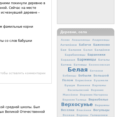
едними покинули деревню в
ной. Сейчас на месте
 исчезнувшей деревне –
Там фамильные корни
Деревни, села
Азово
Анашкинцы
Андреевцы
лы со слов бабушки
Баженово
Антипёнки
Бабичи
Баи
Балахни
Балдёнки
Балая
Баранники
Барабановцы
Барминцы
Баталы
Бардаши
Батиха
Батовцы
Безносовская
Белая
Беченки
чтобы оставлять комментарии
Бобыли
Большой
Бобинцы
Полом
Борисёнки
Бушмели
Бушуи
Ваненки
Варламы
Васильевский
Верхние
Максёнки
Верхние Нагорена
Верхобелье
Верхняя Талица
Верхосунье
Вершины
кой средней школы. Был
Вогульцы
Веселки
Власёнки
ных Великой Отечественной
Галашонки
Возжаи
Вороны