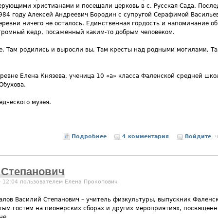
ерующими христианами и посещали церковь в с. Русская Сада. Посл
984 году Алексей Андреевич Бородин с супругой Серафимой Васильев
еревни ничего не осталось. Единственная гордость и напоминание об
громный кедр, посаженный каким-то добрым человеком.
ое, Там родились и выросли вы, Там кресты над родными могилами, 
ревне Елена Князева, ученица 10 «а» класса Фаленской средней шко
Обухова.
дческого музея.
Подробнее
о История деревни Голодаево
4 комментария
Войдите
, 
 Степанович
- 12:04 пользователем
Елена Прокопович
алов Василий Степанович – учитель физкультуры, выпускник Фаленс
тым гостем на пионерских сборах и других мероприятиях, посвящен
не.