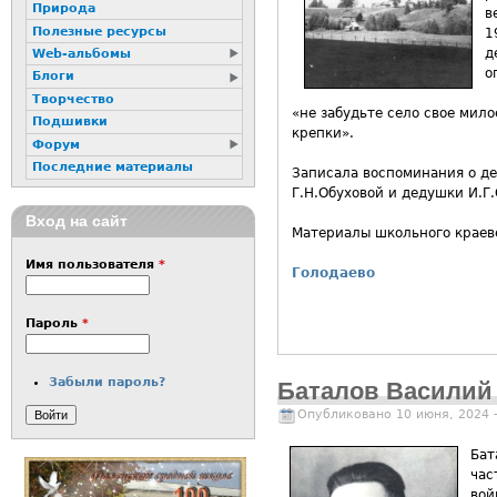
Природа
в
Полезные ресурсы
1
д
Web-альбомы
о
Блоги
Творчество
«не забудьте село свое мил
Подшивки
крепки».
Форум
Последние материалы
Записала воспоминания о де
Г.Н.Обуховой и дедушки И.Г.
Вход на сайт
Материалы школьного краеве
Имя пользователя
*
Голодаево
Пароль
*
Забыли пароль?
Баталов Василий
Опубликовано 10 июня, 2024 
Бат
час
вой