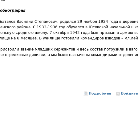
тобиография
 Баталов Василий Степанович, родился 29 ноября 1924 года в деревне
енского района. С 1932-1936 год обучался в Юсовской начальной шк
енскую среднюю школу. 7 октября 1942 года был призван в армию в
лище на 6 месяцев. В училище готовили командиров взводов – мл.лей
присвоили звание младших сержантов и весь состав погрузили в ваго
ве стрелковые дивизии, а мы были назначены командирами отделений
Подробнее
о Баталов Ва
Войдите