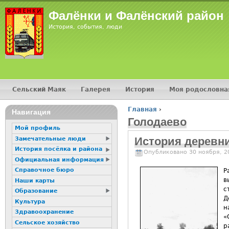
Фалёнки и Фалёнский район
История, события, люди
Сельский Маяк
Галерея
История
Моя родословна
Главное меню
Главная
›
Навигация
Вы здесь
Голодаево
Мой профиль
История деревн
Замечательные люди
История посёлка и района
Опубликовано 30 ноября, 2
Официальная информация
Справочное бюро
Р
в
Наши карты
с
Образование
Д
Культура
н
Здравоохранение
«
Сельское хозяйство
р