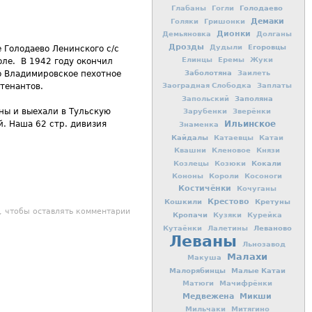
Голодаево
Глабаны
Гогли
Демаки
Голяки
Гришонки
Дионки
Демьяновка
Долганы
Дрозды
Егоровцы
Дудыли
 Голодаево Ленинского с/с
Елинцы
Еремы
Жуки
оле. В 1942 году окончил
Заболотяна
Заилеть
о Владимировское пехотное
Заоградная Слободка
Заплаты
тенантов.
Заполяна
Запольский
ны и выехали в Тульскую
Зарубенки
Зверёнки
Ильинское
. Наша 62 стр. дивизия
Знаменка
Кайдалы
Катаевцы
Катаи
Квашни
Кленовое
Князи
Кокали
Козлецы
Козюки
Кононы
Короли
Косоноги
Костичёнки
Кочуганы
Кошкили
Крестово
Кретуны
силий Степанович
, чтобы оставлять комментарии
Кропачи
Кузяки
Курейка
Леваново
Кутаёнки
Лалетины
Леваны
Льнозавод
Малахи
Макуша
Малорябинцы
Малые Катаи
Матюги
Мачифрёнки
Медвежена
Микши
Мильчаки
Митягино