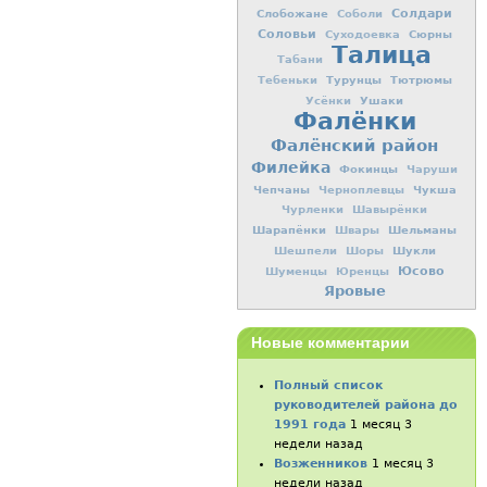
Слобожане
Солдари
Соболи
Соловьи
Сюрны
Суходоевка
Талица
Табани
Турунцы
Тютрюмы
Тебеньки
Ушаки
Усёнки
Фалёнки
Фалёнский район
Филейка
Фокинцы
Чаруши
Чепчаны
Чукша
Черноплевцы
Чурленки
Шавырёнки
Шарапёнки
Шельманы
Швары
Шукли
Шешпели
Шоры
Юсово
Шуменцы
Юренцы
Яровые
Новые комментарии
Полный список
руководителей района до
1991 года
1 месяц 3
недели назад
Возженников
1 месяц 3
недели назад