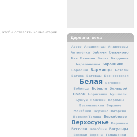
, чтобы оставлять комментарии
Деревни, села
Азово
Анашкинцы
Андреевцы
Баженово
Антипёнки
Бабичи
Баи
Балахни
Балдёнки
Балая
Баранники
Барабановцы
Барминцы
Баталы
Бардаши
Батиха
Батовцы
Безносовская
Белая
Беченки
Бобыли
Большой
Бобинцы
Полом
Борисёнки
Бушмели
Бушуи
Ваненки
Варламы
Васильевский
Верхние
Максёнки
Верхние Нагорена
Верхобелье
Верхняя Талица
Верхосунье
Вершины
Вогульцы
Веселки
Власёнки
Галашонки
Возжаи
Вороны