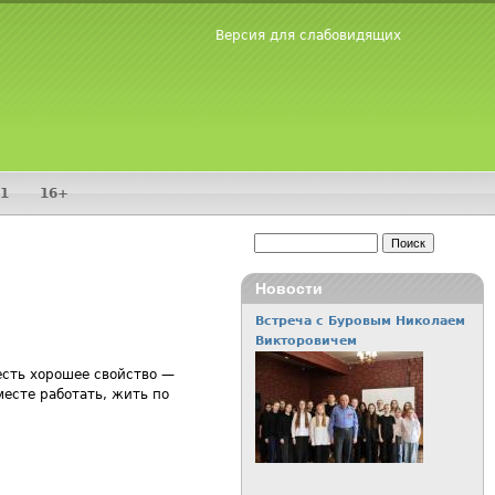
Версия для слабовидящих
1
16+
Поиск
Форма поиска
Новости
Встреча с Буровым Николаем
Викторовичем
есть хорошее свойство —
месте работать, жить по