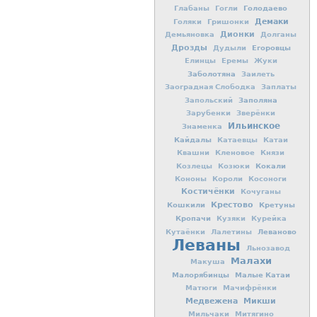
Голодаево
Глабаны
Гогли
Демаки
Голяки
Гришонки
Дионки
Демьяновка
Долганы
Дрозды
Егоровцы
Дудыли
Елинцы
Еремы
Жуки
Заболотяна
Заилеть
Заоградная Слободка
Заплаты
Заполяна
Запольский
Зарубенки
Зверёнки
Ильинское
Знаменка
Кайдалы
Катаевцы
Катаи
Квашни
Кленовое
Князи
Кокали
Козлецы
Козюки
Кононы
Короли
Косоноги
Костичёнки
Кочуганы
Кошкили
Крестово
Кретуны
Кропачи
Кузяки
Курейка
Леваново
Кутаёнки
Лалетины
Леваны
Льнозавод
Малахи
Макуша
Малорябинцы
Малые Катаи
Матюги
Мачифрёнки
Медвежена
Микши
Мильчаки
Митягино