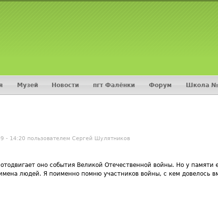
Jump to navigation
я
Музей
Новости
пгт Фалёнки
Форум
Школа №
09 - 14:20 пользователем
Сергей Шулятников
отодвигает оно события Великой Отечественной войны. Но у памяти 
имена людей. Я поименно помню участников войны, с кем довелось в