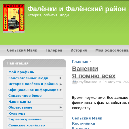
Фалёнки и Фалёнский район
История, события, люди
Сельский Маяк
Галерея
История
Моя родословна
Главное меню
Главная
›
Навигация
Вы здесь
Ваненки
Мой профиль
Я помню всех
Замечательные люди
Опубликовано 14 августа, 20
История посёлка и района
Официальная информация
Справочное бюро
Время неумолимо. Все дальше 
Наши карты
фиксировать факты, события, 
Образование
соседству.
Культура
Сельский Маяк
Здравоохранение
Костичёнки
Сельское хозяйство
Батовцы