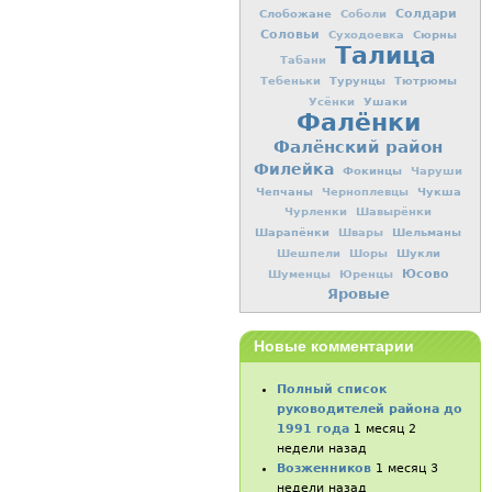
Слобожане
Солдари
Соболи
Соловьи
Сюрны
Суходоевка
Талица
Табани
Турунцы
Тютрюмы
Тебеньки
Ушаки
Усёнки
Фалёнки
Фалёнский район
Филейка
Фокинцы
Чаруши
Чепчаны
Чукша
Черноплевцы
Чурленки
Шавырёнки
Шарапёнки
Шельманы
Швары
Шукли
Шешпели
Шоры
Юсово
Шуменцы
Юренцы
Яровые
Новые комментарии
Полный список
руководителей района до
1991 года
1 месяц 2
недели назад
Возженников
1 месяц 3
недели назад