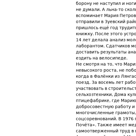
борону не наступил и ноги
не думали. А льна-то ско
вспоминает Мария Петровн
отправили в Зуевский райо
пришлось ещё год трудить
книжку. После этого устр
14 лет делала анализ мол
лаборантом. Сдатчиков мо
доставить результаты ана
ездить на велосипеде.
Не смотря на то, что Мар
невысокого роста, не поб
когда в Фалёнки из Лянг
поезд. За восемь лет раб
участвовать в строительс
сельхозтехники, Дома ку
птицефабрике, где Марию
добросовестную работу и 
многочисленные грамоты,
соцсоревнований. В 1976
Почёта». Также имеет ме
самоотверженный труд в 