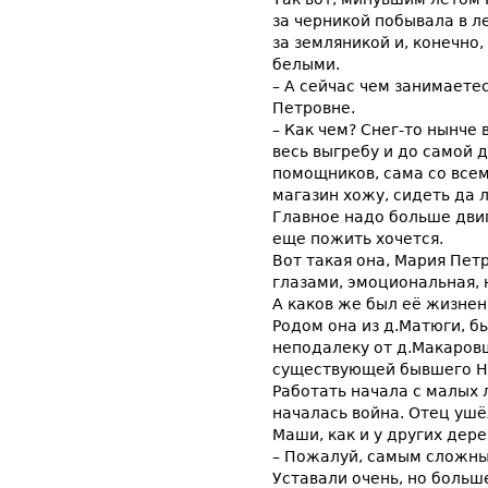
за черникой побывала в ле
за земляникой и, конечно
белыми.
– А сейчас чем занимаете
Петровне.
– Как чем? Снег-то нынче 
весь выгребу и до самой 
помощников, сама со всем
магазин хожу, сидеть да л
Главное надо больше двиг
еще пожить хочется.
Вот такая она, Мария Пе
глазами, эмоциональная, 
А каков же был её жизнен
Родом она из д.Матюги, бы
неподалеку от д.Макаров
существующей бывшего Ни
Работать начала с малых 
началась война. Отец ушё
Маши, как и у других дер
– Пожалуй, самым сложны
Уставали очень, но больш