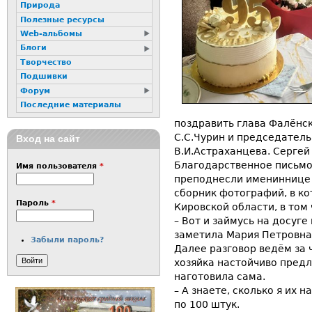
Природа
Полезные ресурсы
Web-альбомы
Блоги
Творчество
Подшивки
Форум
Последние материалы
поздравить глава Фалёнс
С.С.Чурин и председатель
Вход на сайт
В.И.Астраханцева. Серге
Благодарственное письмо 
Имя пользователя
*
преподнесли имениннице в
сборник фотографий, в к
Пароль
*
Кировской области, в том
– Вот и займусь на досуге 
заметила Мария Петровна
Забыли пароль?
Далее разговор ведём за 
хозяйка настойчиво предл
наготовила сама.
– А знаете, сколько я их н
по 100 штук.