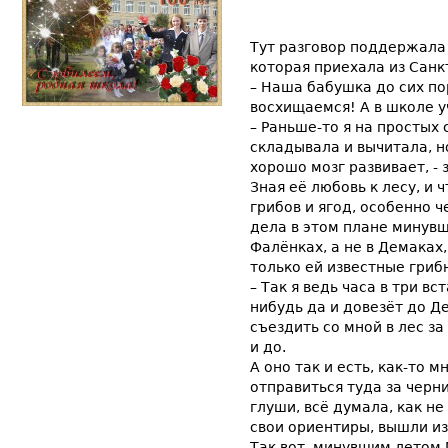
Тут разговор поддержала
которая приехала из Санк
– Наша бабушка до сих по
восхищаемся! А в школе у
– Раньше-то я на простых 
складывала и вычитала, н
хорошо мозг развивает, -
Зная её любовь к лесу, и
грибов и ягод, особенно 
дела в этом плане минувш
Фалёнках, а не в Демаках
только ей известные гриб
– Так я ведь часа в три вс
нибудь да и довезёт до 
съездить со мной в лес за
и до.
А оно так и есть, как-то 
отправиться туда за черн
глуши, всё думала, как не
свои ориентиры, вышли из
Так вот, минувшим летом 