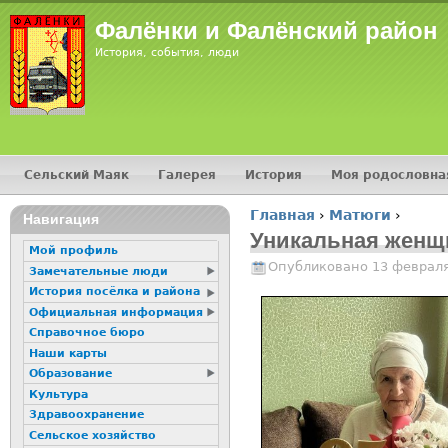
Jump
Фалёнки и Фалёнский район
История, события, люди
Сельский Маяк
Галерея
История
Моя родословна
Главное меню
Главная
›
Матюги
›
16+
Навигация
Вы здесь
Уникальная женщ
Мой профиль
Опубликовано 13 февраля
Замечательные люди
История посёлка и района
Официальная информация
Справочное бюро
Наши карты
Образование
Культура
Здравоохранение
Сельское хозяйство