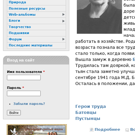
Природа
была
Полезные ресурсы
доре
Web-альбомы
детс
Блоги
живы
Творчество
млад
Подшивки
нача
Форум
работать в хозяйстве. Род
Последние материалы
возраста познала все тру
стало только, когда появи
Вышла замуж в деревню
Вход на сайт
Трудилась там дояркой, к
тьян стала заметно улучша
Имя пользователя
*
сентяб­ре 1941 года М.Д.
Осталась в положении, да
Пароль
*
Забыли пароль?
Герои труда
Батовцы
Пустынцы
Подробнее
о Бяко
В