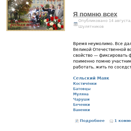
Я помню всех
Опубликовано 14 августа,
Шулятников
Время неумолимо. Все да
Великой Отечественной во
свойство — фиксировать ф
поименно помню участнико
работать, жить по соседст
Сельский Маяк
Костичёнки
Батовцы
Муляна
Чаруши
Беченки
Ваненки
Подробнее
о Я помню вс
1 комм