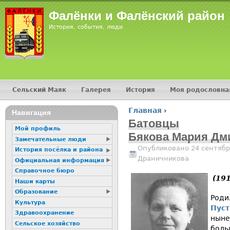
Jump
Фалёнки и Фалёнский район
История, события, люди
Сельский Маяк
Галерея
История
Моя родословна
Главное меню
Главная
›
16+
Навигация
Вы здесь
Батовцы
Мой профиль
Бякова Мария Дм
Замечательные люди
Опубликовано 24 сентябр
История посёлка и района
Драничникова
Официальная информация
Справочное бюро
(19
Наши карты
Образование
Роди
Культура
Пус
Здравоохранение
ныне
Сельское хозяйство
боль