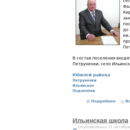
се
Фа
Ки
за
пос
до
км
пр
Пе
В состав поселения входя
Петруненки, село Ильинск
Юбилей района
Петрунёнки
Ильинское
Подоплёки
Подробнее
о К 85
В
Ильинская школа
Опубликовано 31 октября