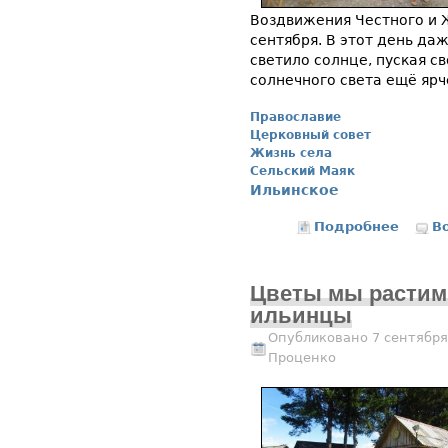
Воздвижения Честного и 
сентября. В этот день да
светило солнце, пуская св
солнечного света ещё ярч
Православие
Церковный совет
Жизнь села
Сельский Маяк
Ильинское
Подробнее
о В Ил
В
Цветы мы растим 
ильинцы
Опубликовано 7 сентября
Проценко