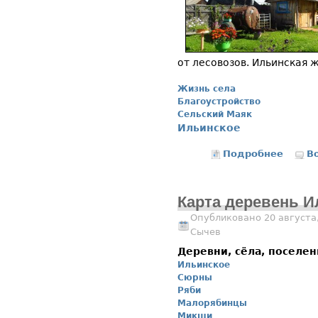
от лесовозов. Ильинская 
Жизнь села
Благоустройство
Сельский Маяк
Ильинское
Подробнее
о Цвет
В
Карта деревень И
Опубликовано 20 августа,
Сычев
Деревни, сёла, поселе
Ильинское
Сюрны
Ряби
Малорябинцы
Микши