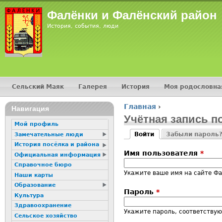
Jump
Фалёнки и Фалёнский район
История, события, люди
Сельский Маяк
Галерея
История
Моя родословна
Главное меню
Главная
›
16+
Навигация
Вы здесь
Учётная запись п
Мой профиль
Войти
Забыли пароль
Замечательные люди
Главные вкладк
(активная вкладка)
История посёлка и района
Имя пользователя
*
Официальная информация
Справочное бюро
Укажите ваше имя на сайте Ф
Наши карты
Образование
Пароль
*
Культура
Здравоохранение
Укажите пароль, соответству
Сельское хозяйство