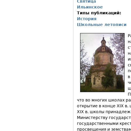
Святица
Ильинское
Типы публикаций:
История
Школьные летописи
Р
н
с
н
и
с
п
в
ч
ш
П
что во многих школах р
открытие в конце ХIХ в.
ХIХ в. школы принадлеж
Министерству государс
государственными крес
просвещения и земствам