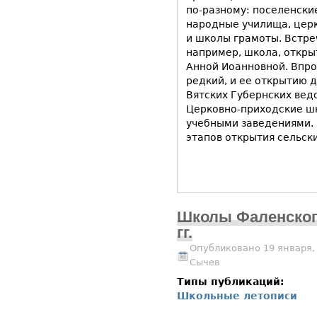
по-разному: поселенски
народные училища, цер
и школы грамоты. Встре
например, школа, открыт
Анной Иоанновной. Впроч
редкий, и ее открытию 
Вятских Губернских ведо
Церковно-приходские ш
учебными заведениями.
этапов открытия сельск
Школы Фаленского
гг.
Опубликовано 19 января,
Сычев
Типы публикаций:
Школьные летописи