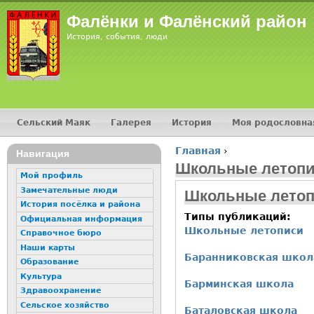
Jump
Фалёнки и Фалёнский район
История, события, люди
Сельский Маяк
Галерея
История
Моя родословна
Главное меню
Главная
›
16+
Навигация
Вы здесь
Школьные летоп
Мой профиль
Замечательные люди
Школьные лето
История посёлка и района
Типы публикаций:
Официальная информация
Школьные летописи
Справочное бюро
Наши карты
Баранниковская школ
Образование
Культура
Барминская школа
Здравоохранение
Сельское хозяйство
Баталовская школа