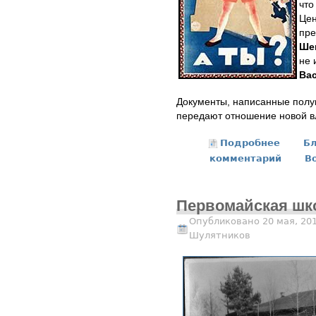
что
Цен
пре
Ше
не 
Ва
Документы, написанные полу
передают отношение новой вл
Подробнее
о "Пере
Бл
комментарий
В
Первомайская шк
Опубликовано 20 мая, 20
Шулятников