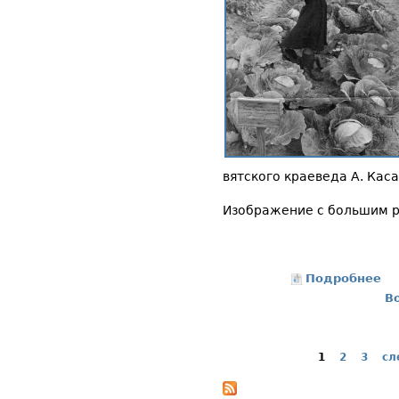
вятского краеведа А. Каса
Изображение с большим 
Подробнее
о 
В
1
2
3
сл
Страницы