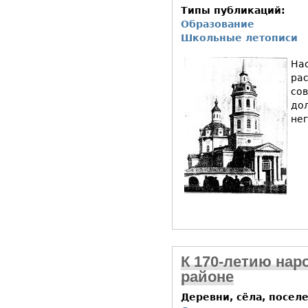
Типы публикаций:
Образование
Школьные летописи
Нас
ра
со
до
не
К 170-летию нар
районе
Деревни, сёла, посел