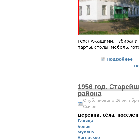
техслужащими, убирали
парты, столы, мебель, гот
Подробнее
о 
В
1956 год. Старей
района
Опубликовано 26 октября
Сычев
Деревни, сёла, поселе
Талица
Белая
Муляна
Нагорское