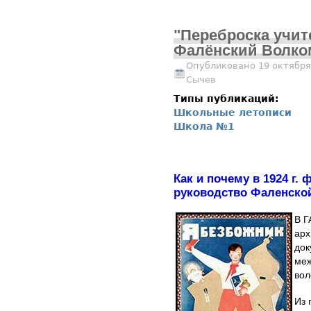
"Переброска учит
Фалёнский Волко
Опубликовано 19 октября
Сычев
Типы публикаций:
Школьные летописи
Школа №1
Как и почему в 1924 г.
руководство Фаленско
В Г
арх
док
меж
вол
Из 