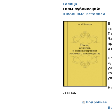
Талица
Типы публикаций:
Школьные летописи
В 
г
П
Ч
пр
и 
На
«
у
ко
ул
Н
статьи.
Подробнее
о 
В