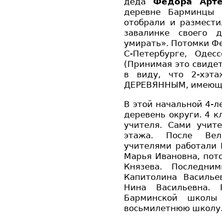
деда
Федора Арте
деревне Барминцы 
отобрали и размест
завалинке своего 
умирать». Потомки Фе
С-Петербурге, Одес
(Принимая это свидет
в виду, что 2-хэт
ДЕРЕВЯННЫМ, имеющи
В этой начальной 4-л
деревень округи. 4 к
учителя. Сами учит
этажа. После Вел
учителями работали
Марья Ивановна, пот
Князева. Последни
Капитолина Василье
Нина Васильевна.
Барминской школы
восьмилетнюю школу