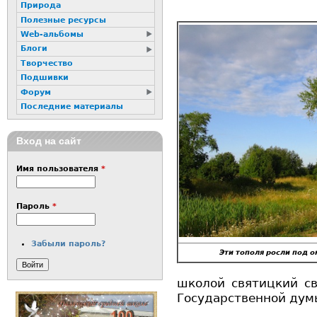
Природа
Полезные ресурсы
Web-альбомы
Блоги
Творчество
Подшивки
Форум
Последние материалы
Вход на сайт
Имя пользователя
*
Пароль
*
Забыли пароль?
Эти тополя росли под о
школой святицкий с
Государственной ду