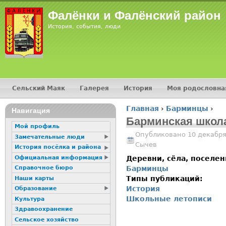
Jump
Фалёнки и Фалёнский район
История, события, люди
Сельский Маяк
Галерея
История
Моя родословна
Главное меню
Главная
›
Барминцы
›
16+
Навигация
Вы здесь
Барминская школ
Мой профиль
Опубликовано 10 декабря
Замечательные люди
Сычев
История посёлка и района
Официальная информация
Деревни, сёла, поселе
Барминцы
Справочное бюро
Типы публикаций:
Наши карты
История
Образование
Школьные летописи
Культура
Здравоохранение
Сельское хозяйство