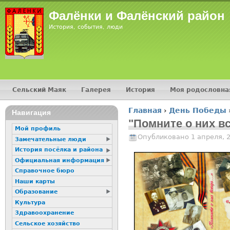
Jump
Фалёнки и Фалёнский район
История, события, люди
Сельский Маяк
Галерея
История
Моя родословна
Главное меню
Главная
›
День Победы
16+
Навигация
Вы здесь
"Помните о них все
Мой профиль
Опубликовано 1 апреля, 
Замечательные люди
История посёлка и района
Официальная информация
Справочное бюро
Наши карты
Образование
Культура
Здравоохранение
Сельское хозяйство