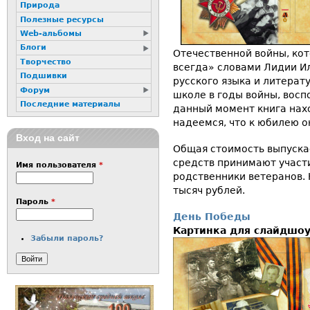
Природа
Полезные ресурсы
Web-альбомы
Блоги
Отечественной войны, ко
Творчество
всегда» словами Лидии И
Подшивки
русского языка и литерат
Форум
школе в годы войны, восп
Последние материалы
данный момент книга нахо
надеемся, что к юбилею о
Вход на сайт
Общая стоимость выпускае
средств принимают участ
Имя пользователя
*
родственники ветеранов.
тысяч рублей.
Пароль
*
День Победы
Картинка для слайдшо
Забыли пароль?