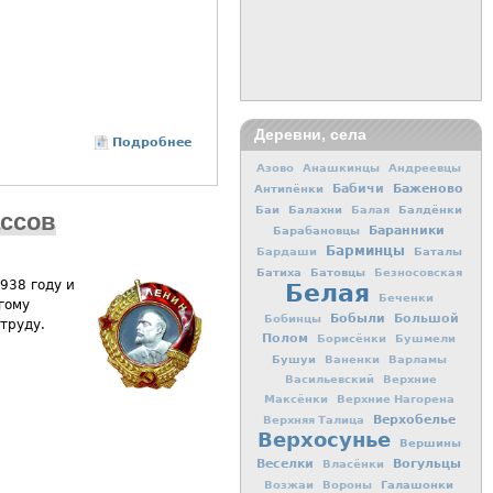
Деревни, села
Подробнее
о Зарождение образования
Азово
Анашкинцы
Андреевцы
Баженово
Антипёнки
Бабичи
Баи
Балахни
Балдёнки
Балая
ассов
Баранники
Барабановцы
Барминцы
Баталы
Бардаши
Батиха
Батовцы
Безносовская
938 году и
Белая
Беченки
гому
Бобыли
Большой
Бобинцы
труду.
Полом
Борисёнки
Бушмели
Бушуи
Ваненки
Варламы
Васильевский
Верхние
Максёнки
Верхние Нагорена
Верхобелье
Верхняя Талица
Верхосунье
Вершины
Вогульцы
Веселки
Власёнки
Галашонки
Возжаи
Вороны