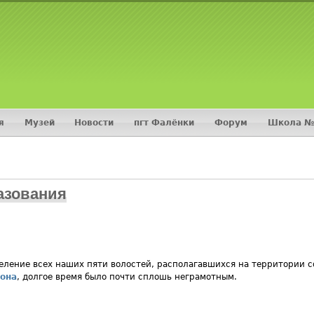
Jump to navigation
я
Музей
Новости
пгт Фалёнки
Форум
Школа №
азования
еление всех наших пяти волостей, располагавшихся на территории 
она
, долгое время было почти сплошь неграмотным.