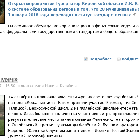
Открыл мероприятие Губернатор Кировской области И.В. В
о системе образования региона и том, что 28 муниципальн
1 января 2018 года переходят в статус государственных.
(в
На семинаре обсуждались организационно-финансовые модели с
ва с федеральными государственными стандартами общего образован
Подробнее
о С 1 янв
Войдите
государс
 мяч»
7 - 16:50 пользователем
Марина Кулябина
14 октября на площадке «Фаленки-Арена» состоялся футбольный
на приз «Кожаный мяч». В нём приняли участие 9 команд: из Свя
Талицкой, Верхосунской школ, 2 из Филейской школы-интерната 
школы. Из-за большого количества участников игры продолжалис
результате, первое место заняла команда Фалёнки-1, на втором
п.Октябрьский, третье – у команды Фалёнки-2. Лучшим вратаре
Ефремов
(Фаленки), лучшим защитником – Леонид Пестов(Фалён
Дмитрий Торопов(Святица).