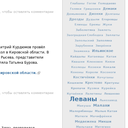
Голодаево
Глабаны
Гогли
Демаки
Голяки
Гришонки
а - учитель начальных классов
, чтобы оставлять комментарии
Дионки
Демьяновка
Долганы
Дрозды
Егоровцы
Дудыли
Елинцы
Еремы
Жуки
Заболотяна
Заилеть
Заоградная Слободка
Заплаты
Заполяна
Запольский
Зарубенки
Зверёнки
митрий Курдюмов провёл
Ильинское
Знаменка
ол в Кировской области. В
Кайдалы
Катаевцы
Катаи
 Рысева, представители
Квашни
Кленовое
Князи
яла Татьяна Бурова.
Кокали
Козлецы
Козюки
Кононы
Короли
Косоноги
ировской области.
(внешняя ссылка)
Костичёнки
Кочуганы
Кошкили
Крестово
Кретуны
Кропачи
Кузяки
Курейка
 будет построен детский сад.
, чтобы оставлять комментарии
Леваново
Кутаёнки
Лалетины
Леваны
Льнозавод
Малахи
Макуша
Малорябинцы
Малые Катаи
Матюги
Мачифрёнки
Медвежена
Микши
Мильчаки
Митягино
. Здесь проводился