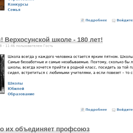
Конкурсы
Семья
Подробнее
о Папа –лучш
Войдите
 Верхосунской школе - 180 лет!
8 - 11:46 пользователем
Гость
Школа всегда у каждого человека остается ярким пятном. Школь
Самые беззаботные и самые незабываемые. Поэтому, сколько бы 
школы, всегда хочется прийти в родной класс, посидеть за той па
сидел, встретиться с любимыми учителями, а если повезет – то 
Школы
Юбилей
Образование
Подробнее
о Отмечаем ю
Войдите
но их объединяет профсоюз