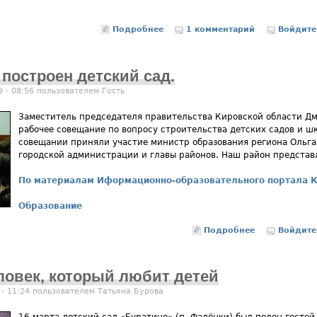
Подробнее
о Шишкина Апполинария Петровн
1 комментарий
Войдите
 построен детский сад.
9 - 08:56 пользователем
Гость
Заместитель председателя правительства Кировской области Д
рабочее совещание по вопросу строительства детских садов и шк
совещании приняли участие министр образования региона Ольга
городской администрации и главы районов. Наш район представл
По материалам Иформационно-образовательного портала К
Образование
Подробнее
о В Фаленках
Войдите
ловек, который любит детей
 - 11:24 пользователем
Татьяна Бурова
16 марта детский сад «Буратино» (п. Фалёнки) был полон гостей