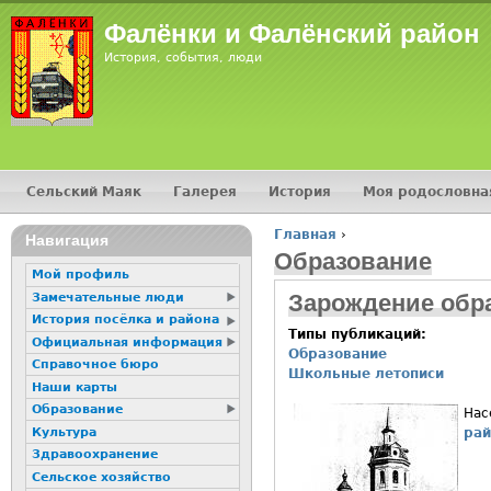
Фалёнки и Фалёнский район
История, события, люди
Сельский Маяк
Галерея
История
Моя родословна
Главное меню
Главная
›
Навигация
Вы здесь
Образование
Мой профиль
Зарождение обр
Замечательные люди
История посёлка и района
Типы публикаций:
Официальная информация
Образование
Справочное бюро
Школьные летописи
Наши карты
Образование
Нас
Культура
рай
Здравоохранение
Сельское хозяйство