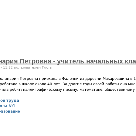
ария Петровна - учитель начальных кл
 - 11:22 пользователем
Гость
олинария Петровна приехала в Фаленки из деревни Макаровщина в 1
работала в школе около 40 лет. За долгие годы своей работы она мно
чила ребят: каллиграфическому письму, математике, общественному 
ои труда
ола №1
разование