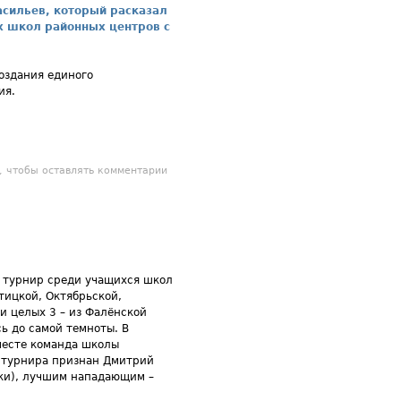
асильев, который расказал
ых школ районных центров с
нешняя ссылка)
оздания единого
ия.
аря 2018 года наша школа переходит в стаус Кировского областного
, чтобы оставлять комментарии
твенного общеобразовательного бюджетного учреждения «Средняя
школа с углубленным изучением отдельных предметов пгт Фаленки»
 турнир среди учащихся школ
тицкой, Октябрьской,
и целых 3 – из Фалёнской
ь до самой темноты. В
 месте команда школы
м турнира признан Дмитрий
ки), лучшим нападающим –