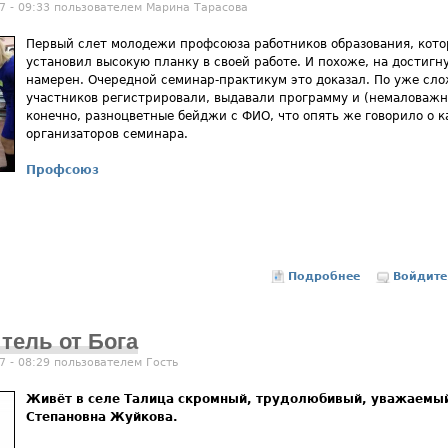
7 - 09:33 пользователем
Марина Тарасова
Первый слет молодежи профсоюза работников образования, котор
установил высокую планку в своей работе. И похоже, на достигн
намерен. Очередной семинар-практикум это доказал. По уже сл
участников регистрировали, выдавали программу и (немаловажно!
конечно, разноцветные бейджи с ФИО, что опять же говорило о к
организаторов семинара.
Профсоюз
Подробнее
о Они все ра
Войдите
тель от Бога
7 - 08:29 пользователем
Гость
Живёт в селе Талица скромный, трудолюбивый, уважаемый
Степановна Жуйкова.