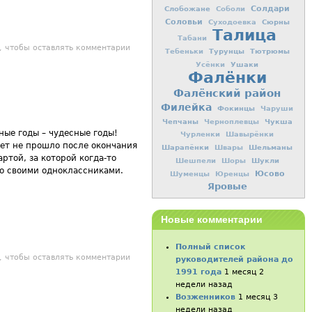
Слобожане
Солдари
Соболи
Соловьи
Сюрны
Суходоевка
Талица
Табани
ий друг!
, чтобы оставлять комментарии
Турунцы
Тютрюмы
Тебеньки
Ушаки
Усёнки
Фалёнки
Фалёнский район
Филейка
Фокинцы
Чаруши
Чепчаны
Чукша
Черноплевцы
ные годы – чудесные годы!
Чурленки
Шавырёнки
лет не прошло после окончания
Шарапёнки
Шельманы
Швары
ртой, за которой когда-то
Шукли
Шешпели
Шоры
со своими одноклассниками.
Юсово
Шуменцы
Юренцы
Яровые
Новые комментарии
Полный список
билей! Верхосунской школе - 180 лет!
, чтобы оставлять комментарии
руководителей района до
1991 года
1 месяц 2
недели назад
Возженников
1 месяц 3
недели назад