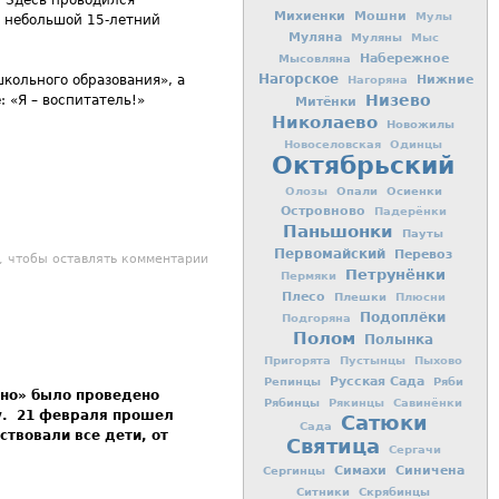
Михиенки
Мошни
Мулы
й небольшой 15-летний
Муляна
Муляны
Мыс
Мысовляна
Набережное
Нагорское
Нижние
школьного образования», а
Нагоряна
Низево
: «Я – воспитатель!»
Митёнки
Николаево
Новожилы
Новоселовская
Одинцы
Октябрьский
Опали
Осиенки
Олозы
Островново
Падерёнки
Паньшонки
Пауты
Первомайский
Перевоз
ь – человек, который любит детей
, чтобы оставлять комментарии
Петрунёнки
Пермяки
Плесо
Плешки
Плюсни
Подоплёки
Подгоряна
Полом
Полынка
Пригорята
Пустынцы
Пыхово
Репинцы
Русская Сада
Ряби
ино» было проведено
Рябинцы
Рякинцы
Савинёнки
у. 21 февраля прошел
Сатюки
Сада
твовали все дети, от
Святица
Сергачи
Симахи
Синичена
Сергинцы
Ситники
Скрябинцы