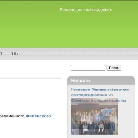
Версия для слабовидящих
1
16+
Поиск
Форма поиска
Новости
Встреча с Буровым Николаем
Викторовичем
современного
Фалёнского