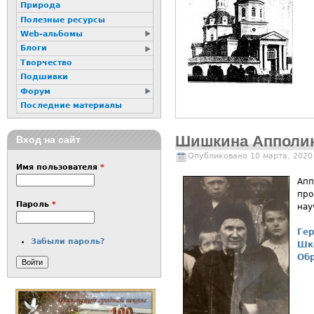
Природа
Полезные ресурсы
Web-альбомы
Блоги
Творчество
Подшивки
Форум
Последние материалы
Шишкина Апполин
Вход на сайт
Опубликовано 10 марта, 2020
Имя пользователя
*
Апп
про
Пароль
*
нау
Гер
Забыли пароль?
Шк
Об