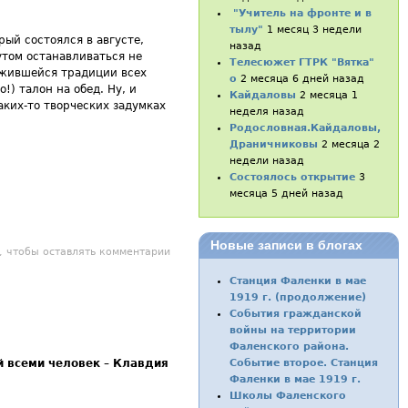
"Учитель на фронте и в
тылу"
1 месяц 3 недели
ый состоялся в августе,
назад
утом останавливаться не
Телесюжет ГТРК "Вятка"
ожившейся традиции всех
о
2 месяца 6 дней назад
) талон на обед. Ну, и
Кайдаловы
2 месяца 1
аких-то творческих задумках
неделя назад
Родословная.Кайдаловы,
Драничниковы
2 месяца 2
недели назад
Состоялось открытие
3
месяца 5 дней назад
Новые записи в блогах
зные, но их объединяет профсоюз
, чтобы оставлять комментарии
Станция Фаленки в мае
1919 г. (продолжение)
События гражданской
войны на территории
Фаленского района.
Событие второе. Станция
 всеми человек – Клавдия
Фаленки в мае 1919 г.
Школы Фаленского