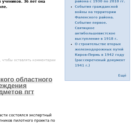
района с 1930 по 2010 гг.
 учеников. 36 лет она
События гражданской
оле.
войны на территории
Фаленского района.
Событие первое.
Святицкое
антибольшевистское
выступление в 1918 г.
О строительстве вторых
железнодорожных путей
Киров-Пермь в 1942 году
а – учитель от Бога
, чтобы оставлять комментарии
(рассекреченый документ
1941 г.)
Ещё
ского областного
реждения
дметов пгт
асти состоялся экспертный
тников пилотного проекта по