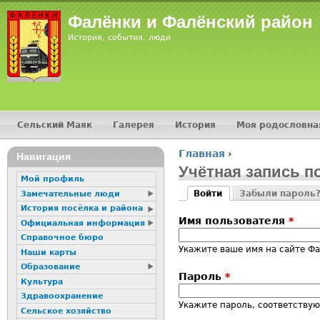
Jump
Фалёнки и Фалёнский район
История, события, люди
Сельский Маяк
Галерея
История
Моя родословна
Главное меню
Главная
›
16+
Навигация
Вы здесь
Учётная запись п
Мой профиль
Войти
Забыли пароль
Замечательные люди
Главные вкладк
(активная вкладка)
История посёлка и района
Имя пользователя
*
Официальная информация
Справочное бюро
Укажите ваше имя на сайте Ф
Наши карты
Образование
Пароль
*
Культура
Здравоохранение
Укажите пароль, соответству
Сельское хозяйство