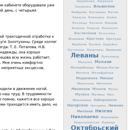
Зарубенки
Зверёнки
ом кабинете оборудовали уже
Ильинское
Знаменка
ей день, с четырьмя
Кайдалы
Катаевцы
Катаи
Квашни
Кленовое
Князи
Кокали
Козлецы
Козюки
Кононы
Короли
Косоноги
Костичёнки
Кочуганы
ной трехгодичной отработки к
Кошкили
Крестово
Кретуны
руги Золотухины. Среди коллег
Кропачи
Кузяки
Курейка
гда: Т. Е. Потапова, Н.В.
Леваново
Кутаёнки
Лалетины
 надежды, она хорошо
Леваны
Льнозавод
нецова всю жизнь работает,
Малахи
Макуша
в. Мне очень комфортно
Малорябинцы
Малые Катаи
 неприятных эксцессов.
Матюги
Мачифрёнки
Медвежена
Микши
Мильчаки
Митягино
водили в движение ногой.
Михиенки
Мошни
Мулы
о наш труд. В трудоемкости
Муляна
Муляны
Мыс
не помню, кажется все хорошо
Мысовляна
Набережное
ими приходится иметь дело, но
Нагорское
Нижние
Нагоряна
Низево
Митёнки
Николаево
Новожилы
Новоселовская
Одинцы
Октябрьский