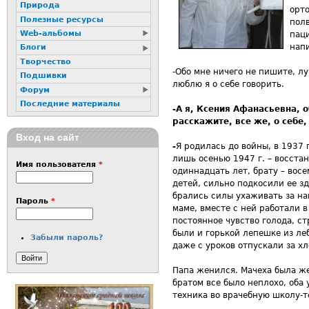
Природа
орто
Полезные ресурсы
полв
Web-альбомы
паци
напи
Блоги
Творчество
-Обо мне ничего не пишите, лу
Подшивки
люблю я о себе говорить.
Форум
Последние материалы
-А я, Ксения Афанасьевна, о
расскажите, все же, о себе,
Вход на сайт
-
Я родилась до войны, в 1937 
лишь осенью 1947 г. – восста
Имя пользователя
*
одиннадцать лет, брату – вос
детей, сильно подкосили ее з
брались силы ухаживать за нам
Пароль
*
маме, вместе с ней работали 
постоянное чувство голода, ст
были и горькой лепешке из леб
Забыли пароль?
даже с уроков отпускали за хл
Папа женился. Мачеха была же
братом все было неплохо, оба 
техника во врачебную школу-т