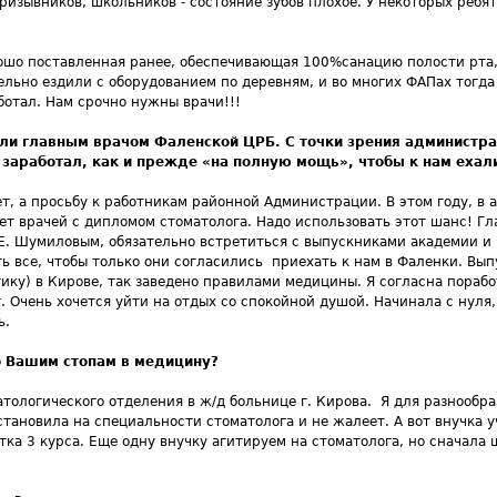
ризывников, школьников - состояние зубов плохое. У некоторых ребят
ошо поставленная ранее, обеспечивающая 100%санацию полости рта,
ельно ездили с оборудованием по деревням, и во многих ФАПах тогда
ботал. Нам срочно нужны врачи!!!
тали главным врачом Фаленской ЦРБ. С точки зрения администра
ь заработал, как и прежде «на полную мощь», чтобы к нам еха
ет, а просьбу к работникам районной Администрации. В этом году, в
т врачей с дипломом стоматолога. Надо использовать этот шанс! Гл
Е. Шумиловым, обязательно встретиться с выпускниками академии и
ть все, чтобы только они согласились приехать к нам в Фаленки. Вы
ику) в Кирове, так заведено правилами медицины. Я согласна поработ
. Очень хочется уйти на отдых со спокойной душой. Начинала с нуля,
ь.
о Вашим стопам в медицину?
атологического отделения в ж/д больнице г. Кирова. Я для разнообр
остановила на специальности стоматолога и не жалеет. А вот внучка 
тка 3 курса. Еще одну внучку агитируем на стоматолога, но сначала 