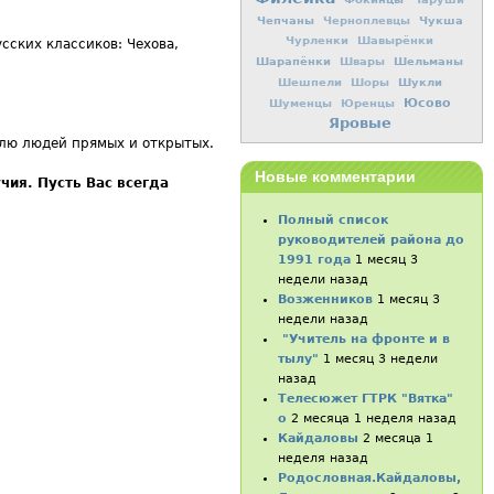
Чепчаны
Чукша
Черноплевцы
Чурленки
Шавырёнки
сских классиков: Чехова,
Шарапёнки
Шельманы
Швары
Шукли
Шешпели
Шоры
Юсово
Шуменцы
Юренцы
Яровые
блю людей прямых и открытых.
Новые комментарии
чия. Пусть Вас всегда
Полный список
руководителей района до
1991 года
1 месяц 3
недели назад
Возженников
1 месяц 3
недели назад
"Учитель на фронте и в
тылу"
1 месяц 3 недели
назад
Телесюжет ГТРК "Вятка"
о
2 месяца 1 неделя назад
Кайдаловы
2 месяца 1
неделя назад
Родословная.Кайдаловы,