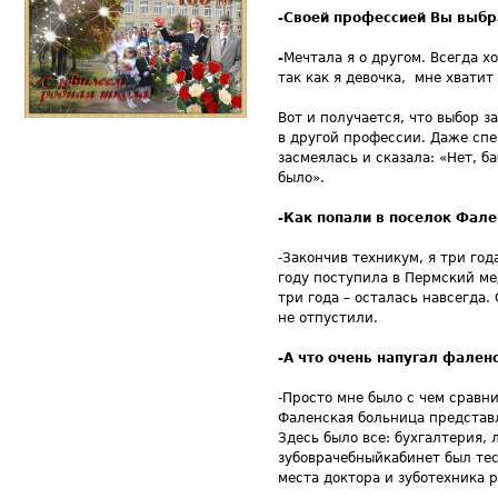
-Своей профессией Вы выб
-
Мечтала я о другом. Всегда х
так как я девочка, мне хватит
Вот и получается, что выбор 
в другой профессии. Даже спе
засмеялась и сказала: «Нет, б
было».
-Как попали в поселок Фале
-Закончив техникум, я три го
году поступила в Пермский ме
три года – осталась навсегда.
не отпустили.
-А что очень напугал фален
-Просто мне было с чем сравни
Фаленская больница представл
Здесь было все: бухгалтерия,
зубоврачебныйкабинет был тесн
места доктора и зуботехника 