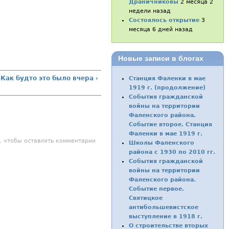
Драничниковы
2 месяца 2
недели назад
Состоялось открытие
3
месяца 6 дней назад
Новые записи в блогах
Как будто это было вчера ›
Станция Фаленки в мае
1919 г. (продолжение)
События гражданской
войны на территории
Фаленского района.
Событие второе. Станция
Фаленки в мае 1919 г.
, чтобы оставлять комментарии
Школы Фаленского
района с 1930 по 2010 гг.
События гражданской
войны на территории
Фаленского района.
Событие первое.
Святицкое
антибольшевистское
выступление в 1918 г.
О строительстве вторых