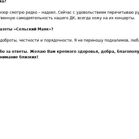
ма?
визор смотрю редко – надоел. Сейчас с удовольствием перечитываю ру
венную самодеятельность нашего ДК, всегда хожу на их концерты.
газеты «Сельский Маяк»?
: доброты, честности и порядочности. Я не переношу подхалимов, лю
бо за ответы. Желаю Вам крепкого здоровья, добра, благополу
внимание близких!