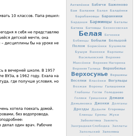
Баженово
Антипёнки
Бабичи
Баи
Балахни
Балдёнки
Балая
ивать 10 классов. Папа решил:
Баранники
Барабановцы
Барминцы
Баталы
Бардаши
Батиха
Батовцы
Безносовская
Белая
сегодня я себя не представляю
Беченки
шейся детской мечте, она
Бобыли
Большой
Бобинцы
я – дисциплины бы на уроке не
Полом
Борисёнки
Бушмели
Бушуи
Ваненки
Варламы
Васильевский
Верхние
Максёнки
Верхние Нагорена
Верхобелье
Верхняя Талица
сь в вечерней школе. В 1957
Верхосунье
Вершины
 ВУЗа, в 1962 году. Ехала на
Вогульцы
Веселки
Власёнки
туда, где получше условия, но
Галашонки
Возжаи
Вороны
Голодаево
Глабаны
Гогли
Демаки
Голяки
Гришонки
Дионки
Демьяновка
Долганы
чень хотела поехать домой.
Дрозды
Егоровцы
Дудыли
ровами, без водопровода.
Елинцы
Еремы
Жуки
оподробнее:
Заболотяна
Заилеть
о делал один врач. Рабочие
Заоградная Слободка
Заплаты
Заполяна
Запольский