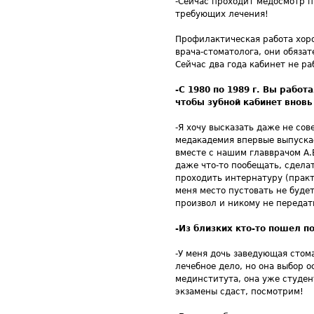
-Сейчас проходит медосмотр п
требующих лечения!
Профилактическая работа хор
врача-стоматолога, они обязат
Сейчас два года кабинет не ра
-С 1980 по 1989 г. Вы рабо
чтобы зубной кабинет внов
-Я хочу высказать даже не сов
медакадемия впервые выпускае
вместе с нашим главврачом А.
даже что-то пообещать, сдела
проходить интернатуру (практ
меня место пустовать не будет
произвол и никому не передат
-Из близких кто-то пошел п
-У меня дочь заведующая стом
лечебное дело, но она выбор 
мединститута, она уже студен
экзамены сдаст, посмотрим!