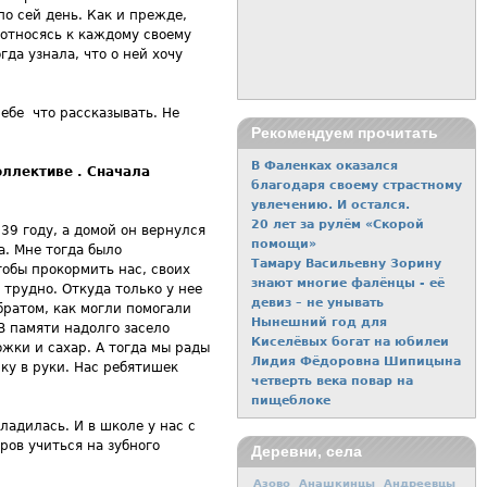
о сей день. Как и прежде,
 относясь к каждому своему
гда узнала, что о ней хочу
себе что рассказывать. Не
Рекомендуем прочитать
В Фаленках оказался
коллективе . Сначала
благодаря своему страстному
увлечению. И остался.
20 лет за рулём «Скорой
39 году, а домой он вернулся
помощи»
а. Мне тогда было
Тамару Васильевну Зорину
тобы прокормить нас, своих
знают многие фалёнцы - её
трудно. Откуда только у нее
девиз – не унывать
братом, как могли помогали
Нынешний год для
В памяти надолго засело
Киселёвых богат на юбилеи
ожки и сахар. А тогда мы рады
Лидия Фёдоровна Шипицына
нку в руки. Нас ребятишек
четверть века повар на
пищеблоке
адилась. И в школе у нас с
ров учиться на зубного
Деревни, села
Азово
Анашкинцы
Андреевцы