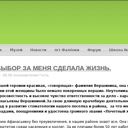
Jump to navigation
я
Музей
Новости
пгт Фалёнки
Форум
Школа №
›
: ВЫБОР ЗА МЕНЯ СДЕЛАЛА ЖИЗНЬ.
 - 09:56 пользователем
Гость
ашей героини красивая, «говорящая» фамилия Вершинина, она 
ни этой женщины было немало покоренных вершин. Неутолимая
росовестность и высокое чувство ответственности за дело - ха
насьевны Вершининой.
За свою длинную врачебную деятельнос
ад в развитие стоматологии нашего поселка и района, за что м
радами, поощрениями и удостоена громкого звания «Почетный 
нию Афанасьевну без преувеличения, в нашем районе знают все. Она
ритетом среди населения и коллег. За ее плечами более 50 лет рабо