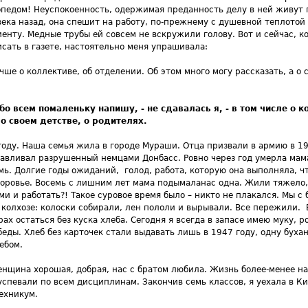
педом! Неуспокоенность, одержимая преданность делу в ней живут п
ека назад, она спешит на работу, по-прежнему с душевной теплотой
енту. Медные трубы ей совсем не вскружили голову. Вот и сейчас, ко
сать в газете, настоятельно меня упрашивала:
чше о коллективе, об отделении. Об этом много могу рассказать, а о 
бо всем помаленьку напишу, - не сдавалась я, - в том числе о 
 о своем детстве, о родителях.
году. Наша семья жила в городе Мураши. Отца призвали в армию в 19
навливал разрушенный немцами Донбасс. Ровно через год умерла мам
емь. Долгие годы ожиданий, голод, работа, которую она выполняла, ч
доровье. Восемь с лишним лет мама подымаланас одна. Жили тяжело, 
и и работать?! Такое суровое время было – никто не плакался. Мы с 
в колхозе: колоски собирали, лен пололи и вырывали. Все пережили. 
рах остаться без куска хлеба. Сегодня я всегда в запасе имею муку, р
еды. Хлеб без карточек стали выдавать лишь в 1947 году, одну буха
ебом.
нщина хорошая, добрая, нас с братом любила. Жизнь более-менее нал
успевали по всем дисциплинам. Закончив семь классов, я уехала в Ки
ехникум.