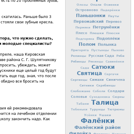
 есть по 20 проблемных зубов,
Опали
Осиенки
Олозы
Островново
Падерёнки
Паньшонки
Пауты
 скатилась. Раньше было 3
Первомайский
Перевоз
 стояли свои зубные кресла.
Петрунёнки
Пермяки
Плесо
Плешки
Плюсни
тора, что нужно сделать,
Подоплёки
Подгоряна
ли молодые специалисты?
Полом
Полынка
Пригорята
Пустынцы
Пыхово
 апреле, наша Кировская
Репинцы
Русская Сада
Ряби
аве района С. Г. Шулятникову
Рябинцы
Рякинцы
Савинёнки
 просить, убеждать, может
Сатюки
Сада
пускники еще целый год будут
Святица
Сергачи
ать еще год, зная, что после
Симахи
Синичена
Сергинцы
 обидно все бросить на
Ситники
Скрябинцы
Слобожане
Солдари
Соболи
Соловьи
Сюрны
Суходоевка
Талица
Табани
азия ей рекомендовала
Турунцы
Тютрюмы
Тебеньки
учится на лечебном отделении
Ушаки
Усёнки
Фалёнки
школу закончить надо. Как
Фалёнский район
Филейка
Фокинцы
Чаруши