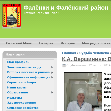
Фалёнки и Фалёнский район
История, события, люди
Сельский Маяк
Галерея
История
Моя родословна
Главное меню
Главная
›
Судьба человека
Навигация
Вы здесь
К.А. Вершинина
Мой профиль
Опубликовано 12 марта, 2014
Замечательные люди
История посёлка и района
У н
Официальная информация
жиз
Справочное бюро
доб
Наши карты
Афа
вкл
Образование
наг
Культура
Здравоохранение
Ксе
Сельское хозяйство
авто