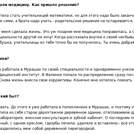
рали медицину. Как пришло решение?
отела стать учительницей математики, но для этого надо было заканч
 и семи, а брата надо учить - родительское решение не оспаривается.
за меня сделала жизнь. Это уж позднее мне медицина понравилась, а 
циальности другой не хочу! Когда рассказала внучке о своей несбыв
абушка, учительницы из тебя точно бы не получилось. Ты очень добра
нки?
да работала в Мурашах по своей специальности и одновременно учила
дицинский институт. В Фаленки попала по распределению сразу после
 Снова жизнь внесла свои коррективы. Конечно мне хотелось поехать 
ский быт?
вать. До этого я уже работала в поликлинике в Мурашах, и поэтому о
яла из себя старое двухэтажное деревянное здание, отапливаемое д
 лаборатория, женская консультация и зубной кабинет. О последнем п
ый, с одним креслом, гдезубы лечили, удаляли и вставляли,- всё эт
разделялись меж собой деревянной перегородкой.