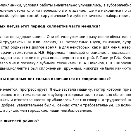
поликлиники, условия работы значительно улучшились, в зубоврачебн
деление стоматологии переехало в это здание, где мы находимся по с
ный, зубопротезный, хирургический и зуботехническая лаборатория.
ых лет,
за этот период коллектив часто менялся?
 у нас не задерживались. Они обычно уезжали сразу после обязатель
ой трудились Л.М. Клишевских, Н.С.Четвертных, Шуев, Минзянов, суп
 стал родным на долгое время, а для некоторых, как и для меня, навсе
 врачи-стоматологи. Н.В. Ефремова – молодой специалист, подающая
надеяться, после отпуска вновь вернется в строй. В Талице Г.Ф. Куз
езло мне и поселку с зубными техниками: В. А. Никонов, С.В. Широко
дьми,коллектив был сплоченный, дружный, никогда не было каких-то
енты прошлых лет сильно отличаются от современных?
е меняется, прогрессирует. Я еще застала машину, мотор которой при
овшеств в стоматологии и зубопротезировании, что сильно облегчил
окиты и ответственности прибавилось. Честно говоря, я трудностей 
ди добрее, уважительнее были, сейчас стали требовательные. Со всяк
ши лучше, чем городские, наши неизбалованные.
ов жителей района?