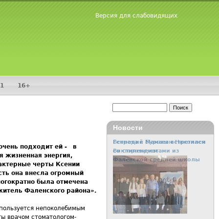
Версия для слабовидящих
1
16+
Поиск
Форма поиска
Новости
Встреча с Буровым Николаем
очень подходит ей - в
Викторовичем
 жизненная энергия,
рактерные черты Ксении
ть она внесла огромный
ногократно была отмечена
житель Фаленского района».
 пользуется непоколебимым
ты врачом стоматологом-