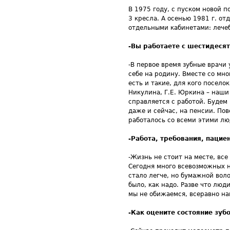
В 1975 году, с пуском новой 
3 кресла. А осенью 1981 г. от
отдельными кабинетами: лечеб
-Вы работаете с шестидесят
-В первое время зубные врачи
себе на родину. Вместе со мн
есть и такие, для кого поселок
Никулина, Г.Е. Юркина – наши
справляется с работой. Будем 
даже и сейчас, на пенсии. Пов
работалось со всеми этими лю
-Работа, требования, паци
-Жизнь не стоит на месте, вс
Сегодня много всевозможных н
стало легче, но бумажной вол
было, как надо. Разве что лю
мы не обижаемся, всеравно на
-Как оцените состояние зуб