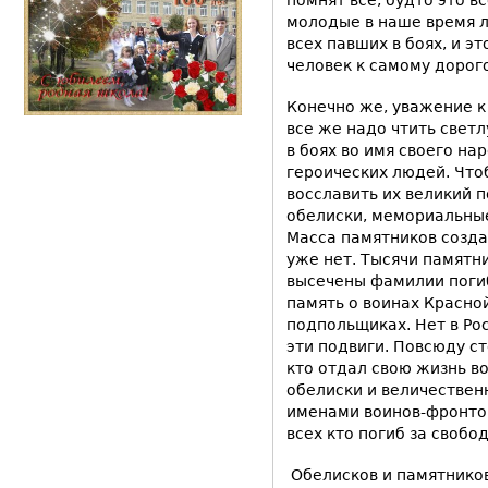
помнят все, будто это в
молодые в наше время л
всех павших в боях, и 
человек к самому дорогом
Конечно же, уважение к 
все же надо чтить свет
в боях во имя своего на
героических людей. Что
восславить их великий 
обелиски, мемориальны
Масса памятников создан
уже нет. Тысячи памятни
высечены фамилии поги
память о воинах Красно
подпольщиках. Нет в Рос
эти подвиги. Повсюду ст
кто отдал свою жизнь в
обелиски и величествен
именами воинов-фронтов
всех кто погиб за свобо
Обелисков и памятнико