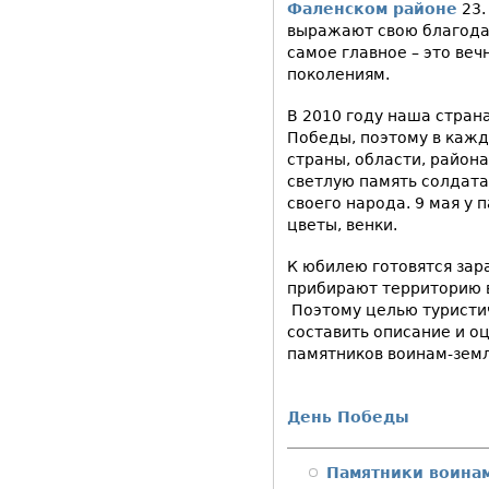
Фаленском районе
23.
выражают свою благода
самое главное – это ве
поколениям.
В 2010 году наша стран
Победы, поэтому в каж
страны, области, района
светлую память солдатам
своего народа. 9 мая у
цветы, венки.
К юбилею готовятся зар
прибирают территорию в
Поэтому целью туристич
составить описание и о
памятников воинам-зем
День Победы
Памятники воина