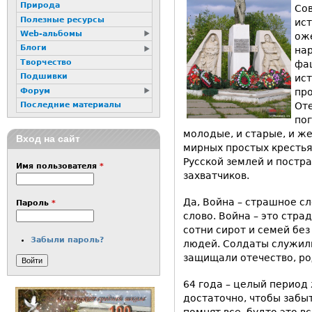
Природа
Сов
Полезные ресурсы
ис
Web-альбомы
ож
Блоги
нар
Творчество
фа
Подшивки
ист
Форум
пр
От
Последние материалы
пог
молодые, и старые, и ж
Вход на сайт
мирных простых крестья
Русской землей и постр
Имя пользователя
*
захватчиков.
Да, Война – страшное сл
Пароль
*
слово. Война – это стра
сотни сирот и семей бе
Забыли пароль?
людей. Солдаты служили
защищали отечество, ро
64 года – целый период
достаточно, чтобы забы