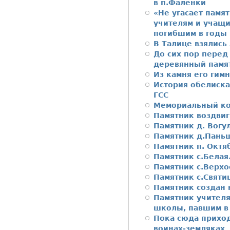
в п.Фаленки
«Не угасает памя
учителям и учащ
погибшим в годы
В Талице взялись
До сих пор перед
деревянный памя
Из камня его гимн
История обелиска
ГСС
Мемориальный ко
Памятник воздвиг
Памятник д. Вогу
Памятник д.Пань
Памятник п. Октя
Памятник с.Белая
Памятник с.Верхо
Памятник с.Святи
Памятник создан 
Памятник учител
школы, павшим в
Пока сюда приход
воинах-земляках