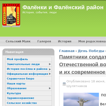
Jump
Фалёнки и Фалёнский район
История, события, люди
Сельский Маяк
Галерея
История
Моя родословна
Главное меню
Главная
›
День Победы
16+
Навигация
Вы здесь
Памятники солда
Мой профиль
Отечественной в
Замечательные люди
История посёлка и района
и их современное
Официальная информация
Справочное бюро
Опубликовано 18 июня, 
Наши карты
Шулятников
Образование
Культура
ПО
Здравоохранение
Сельское хозяйство
Ве