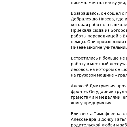
письма, мечтал наяву уви
Возвращаясь, он сошел с 
Добрался до Низева, где 
которая работала в школе
Приехала сюда из Богород
работы переводчицей в В
немцы. Они произносили е
Низеве многие учительни
Встретились и больше не 
работу в местный лесоуча
лесовоз, на котором он ш
на грузовой машине «Ура
Алексей Дмитриевич проя
фронте. Он ударник труд
грамотами и медалями, е
книгу предприятия.
Елизавета Тимофеевна, ст
Александра и дочку Татья
родительской любви и заб