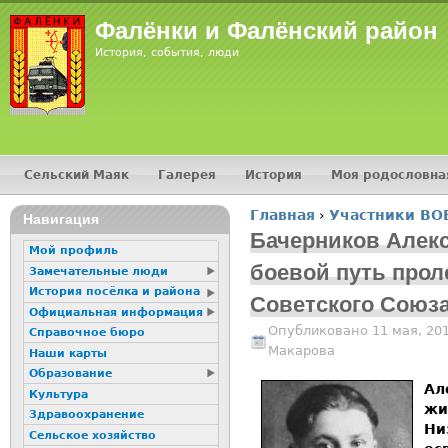
Jump
Фалёнки и Фалёнский район
История, события, люди
Сельский Маяк
Галерея
История
Моя родословна
Главное меню
Главная
›
Участники ВО
16+
Навигация
Вы здесь
Бачерников Алекс
Мой профиль
боевой путь прол
Замечательные люди
История посёлка и района
Советского Союза
Официальная информация
Опубликовано 11 мая, 20
Справочное бюро
Макарова
Наши карты
Образование
Ал
Культура
жи
Здравоохранение
Ни
Сельское хозяйство