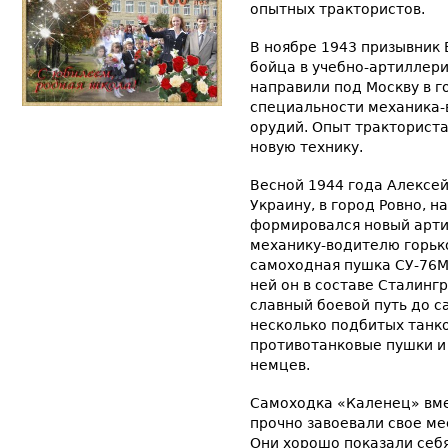
опытных трактористов.
В ноябре 1943 призывник
бойца в учебно-артиллер
направили под Москву в 
специальности механика-
орудий. Опыт тракториста
новую технику.
Весной 1944 года Алексе
Украину, в город Ровно, н
формировался новый арти
механику-водителю горьк
самоходная пушка СУ-76М
ней он в составе Сталинг
славный боевой путь до с
несколько подбитых танко
противотанковые пушки и
немцев.
Самоходка «Каленец» вме
прочно завоевали свое ме
Они хорошо показали себя