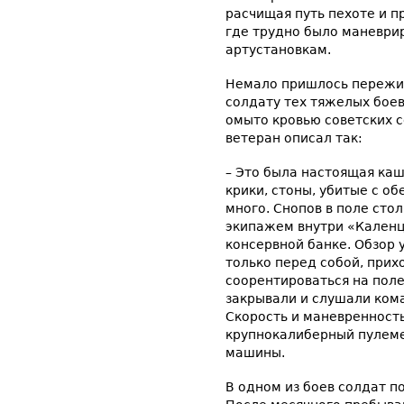
расчищая путь пехоте и п
где трудно было маневри
артустановкам.
Немало пришлось пережит
солдату тех тяжелых бое
омыто кровью советских с
ветеран описал так:
– Это была настоящая каш
крики, стоны, убитые с об
много. Снопов в поле стол
экипажем внутри «Каленца
консервной банке. Обзор 
только перед собой, прих
соорентироваться на поле
закрывали и слушали ком
Скорость и маневренность
крупнокалиберный пулеме
машины.
В одном из боев солдат п