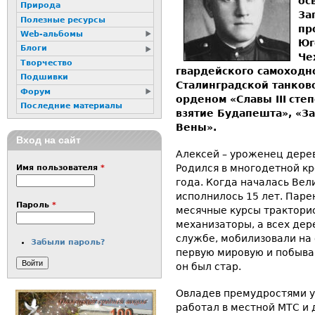
ос
Природа
За
Полезные ресурсы
пр
Web-альбомы
Юг
Блоги
Че
Творчество
гвардейского самоходн
Подшивки
Сталинградской танков
Форум
орденом «Славы
III
степ
Последние материалы
взятие Будапешта», «За
Вены».
Вход на сайт
Алексей – уроженец дерев
Родился в многодетной кр
Имя пользователя
*
года. Когда началась Вел
исполнилось 15 лет. Паре
Пароль
*
месячные курсы тракторис
механизаторы, а всех дер
службе, мобилизовали на
Забыли пароль?
первую мировую и побывав
он был стар.
Овладев премудростями у
работал в местной МТС и