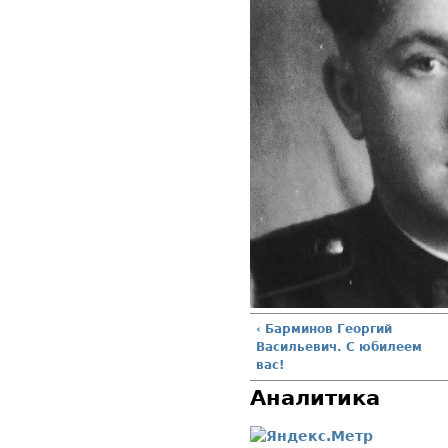
‹ Барминов Георгий
Васильевич. С юбилеем
вас!
Аналитика