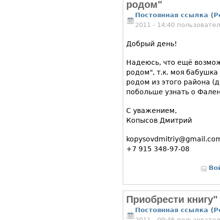
родом"
Постоянная ссылка (P
2011 - 14:40 пользовате
Добрый день!
Надеюсь, что ещё возмо
родом", т.к. моя бабушк
родом из этого района (
побольше узнать о Фале
С уважением,
Копысов Дмитрий
kopysovdmitriy@gmail.co
+7 915 348-97-08
Во
Приобрести книгу"
Постоянная ссылка (P
2011 - 09:46 пользовате