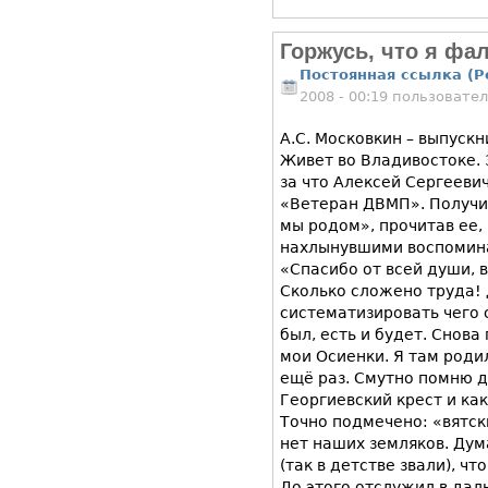
Горжусь, что я фа
Постоянная ссылка (P
2008 - 00:19 пользовате
А.С. Московкин – выпуск
Живет во Владивостоке. 
за что Алексей Сергеев
«Ветеран ДВМП». Получи
мы родом», прочитав ее,
нахлынувшими воспомин
«Спасибо от всей души, в
Сколько сложено труда!
систематизировать чего с
был, есть и будет. Снова
мои Осиенки. Я там роди
ещё раз. Смутно помню до
Георгиевский крест и как
Точно подмечено: «вятски
нет наших земляков. Дум
(так в детстве звали), ч
До этого отслужил в дал