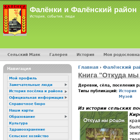
Jump
Фалёнки и Фалёнский район
История, события, люди
Сельский Маяк
Галерея
История
Моя родословна
Главное меню
Главная
›
Фалёнский ра
16+
Навигация
Вы здесь
Книга "Откуда мы
Мой профиль
Замечательные люди
Деревни, сёла, поселения 
Типы публикаций:
История
История посёлка и района
Музей
Официальная информация
Справочное бюро
Из истории сельских п
Наши карты
Кир
Образование
края
Культура
было
Здравоохранение
земл
Сельское хозяйство
твоя