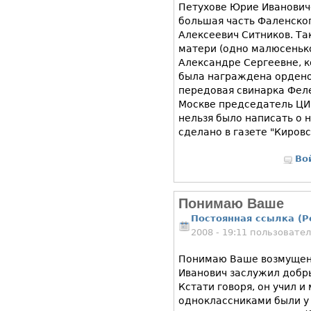
Петухове Юрие Иванович
большая часть Фаленског
Алексеевич Ситников. Та
матери (одно малюсеньк
Александре Сергеевне, к
была награждена орденом
передовая свинарка Фел
Москве председатель ЦИ
нельзя было написать о н
сделано в газете "Кировс
Во
Понимаю Ваше
Постоянная ссылка (P
2008 - 19:11 пользовате
Понимаю Ваше возмущени
Иванович заслужил добрых
Кстати говоря, он учил и
одноклассниками были у 