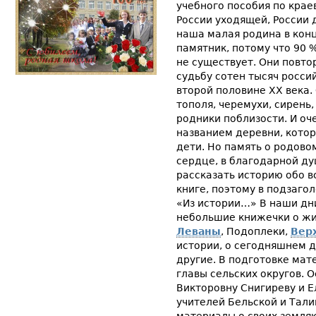
учебного пособия по крае
России уходящей, России 
наша малая родина в конце
памятник, потому что 90 
не существует. Они повт
судьбу сотен тысяч росси
второй половине XX века.
тополя, черемухи, сирень
родники поблизости. И оч
названием деревни, кото
дети. Но память о родово
сердце, в благодарной д
рассказать историю обо в
книге, поэтому в подзаго
«Из истории…» В наши дн
небольшие книжечки о жит
Леваны
, Подоплеки,
Вер
истории, о сегодняшнем 
другие. В подготовке мат
главы сельских округов. 
Викторовну Снигиреву и Е
учителей Бельской и Тал