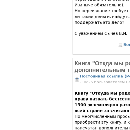
Иваныче обязательно).
Но переиздание требует 
ли такие деньги, найдут
поддержать это дело?
С уважением Сычев В.И.
Во
Книга "Откда мы 
дополнительным 
Постоянная ссылка (P
- 06:25 пользователем
С
Книгу "Откуда мы род
праву назвать бестсел
1500 экземпляров раз
всей стране за считан
По многчисленным просьб
приобрести эту книгу, и 
напечатан дополнительн