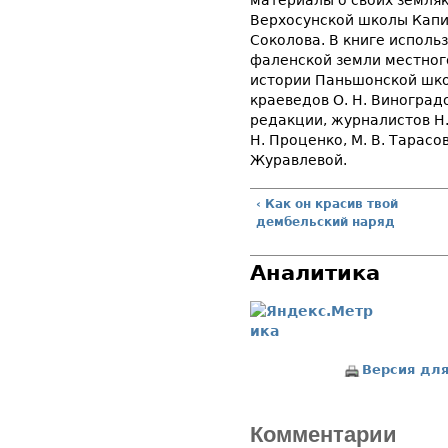
материалы о своих земляк
Верхосунской школы Капи
Соколова. В книге исполь
фаленской земли местного
истории Паньшонской школ
краеведов О. Н. Виноградо
редакции, журналистов Н. 
Н. Проценко, М. В. Тарасо
Журавлевой.
‹ Как он красив твой
дембельский наряд
Аналитика
Версия для
Комментарии