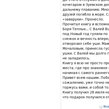
кочегаром в Зуевском деп
дальнему плаванию. Мног
друзей погибло в море. 
«заварухи». Пронесло.
Прочитал книгу и вспомн
Боря Теплых... С Валей В
под Новый год гуляли по
снежок и вечность впере
отморозил себе уши. Мам
Мочаловым, принесла гус
ушки. С Валей мы долго 
не заладилось.
Книгу я всю не просто пр
места, где про знакомое 
начиная с самого раннег
Привет всем нашим. Побы
сожалению, уже точно не 
горжусь вами, и собой то
Книгу получил 28 июля н
что подарок получился о
Во