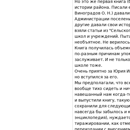
Но это же первая книга (
истории района. Писали 
Виноградов О. Н.) давали
Администрации поселени
другие давали свои истор
взяли статьи из "Сельск
школ и учреждений. Пыта
необъятное. Не верилось
Книга получилась объемн
по-разным причинам упомя
заслуживает. И не тольк
школе тоже.
Очень приятно за Юрия Ив
но вступился за его.
Мы предполагали, что все
вообще тихо сидеть и ни
навешанный нам когда-то
и выпустили книгу, такую
сохранили для следующих
навсегда бы забылось и к
энциклопедия), нуждаетс
тиражировании, как отме
переиздании с внесением