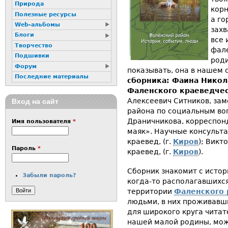
Природа
корн
Полезные ресурсы
а го
Web-альбомы
захв
Блоги
все 
Творчество
фале
Подшивки
роди
Форум
показывать, она в нашем 
Последние материалы
сборника: Фаина Никол
Фаленского краеведчес
Алексеевич Ситников, за
Вход на сайт
района по социальным во
Драничникова, корреспон
Имя пользователя
*
маяк». Научные консульта
краевед, (г.
Киров
); Викт
Пароль
*
краевед, (г.
Киров
).
Сборник знакомит с истор
Забыли пароль?
когда-то располагавшихся
территории
Фаленского 
людьми, в них проживавш
для широкого круга чита
нашей малой родины, мож