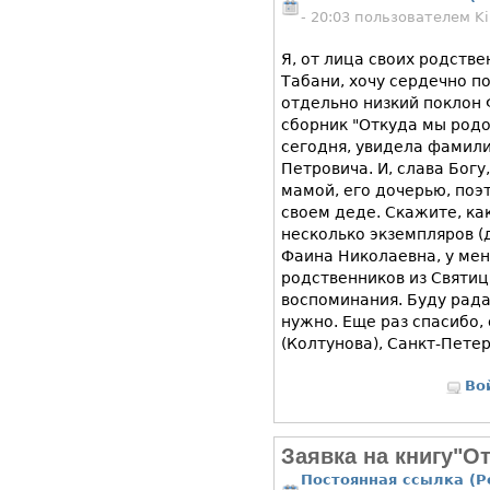
- 20:03 пользователем
Ki
Я, от лица своих родств
Табани, хочу сердечно п
отдельно низкий поклон
сборник "Откуда мы родо
сегодня, увидела фамил
Петровича. И, слава Богу
мамой, его дочерью, поэ
своем деде. Скажите, ка
несколько экземпляров (
Фаина Николаевна, у ме
родственников из Святиц
воспоминания. Буду рада
нужно. Еще раз спасибо,
(Колтунова), Санкт-Пете
Во
Заявка на книгу"О
Постоянная ссылка (P