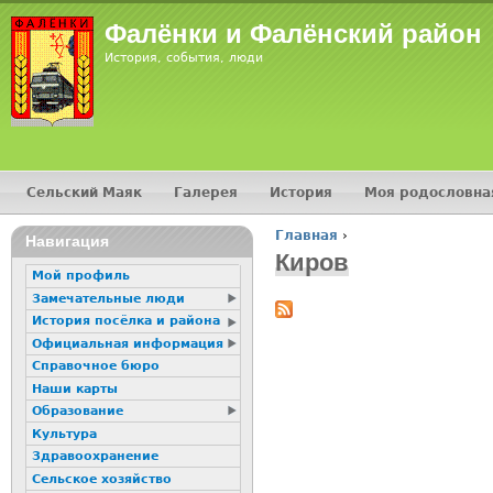
Jump
Фалёнки и Фалёнский район
История, события, люди
Сельский Маяк
Галерея
История
Моя родословна
Главное меню
Главная
›
16+
Навигация
Вы здесь
Киров
Мой профиль
Замечательные люди
История посёлка и района
Официальная информация
Справочное бюро
Наши карты
Образование
Культура
Здравоохранение
Сельское хозяйство