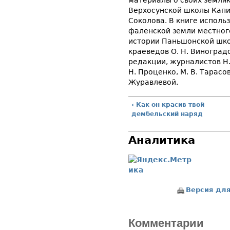
материалы о своих земляк
Верхосунской школы Капи
Соколова. В книге исполь
фаленской земли местного
истории Паньшонской школ
краеведов О. Н. Виноградо
редакции, журналистов Н. 
Н. Проценко, М. В. Тарасо
Журавлевой.
‹ Как он красив твой
дембельский наряд
Аналитика
Версия для
Комментарии