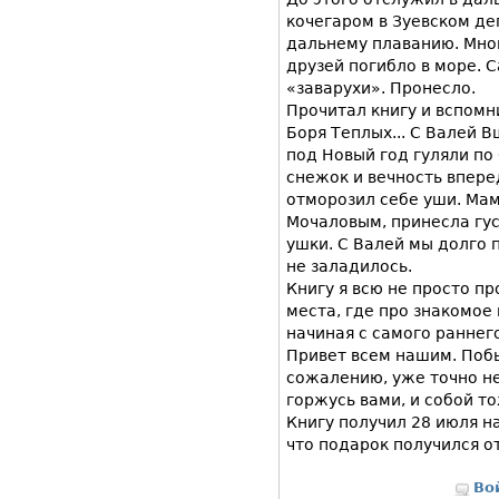
кочегаром в Зуевском деп
дальнему плаванию. Мног
друзей погибло в море. 
«заварухи». Пронесло.
Прочитал книгу и вспомн
Боря Теплых... С Валей В
под Новый год гуляли по
снежок и вечность впере
отморозил себе уши. Мам
Мочаловым, принесла гус
ушки. С Валей мы долго 
не заладилось.
Книгу я всю не просто пр
места, где про знакомое 
начиная с самого раннег
Привет всем нашим. Побы
сожалению, уже точно не 
горжусь вами, и собой то
Книгу получил 28 июля н
что подарок получился о
Во