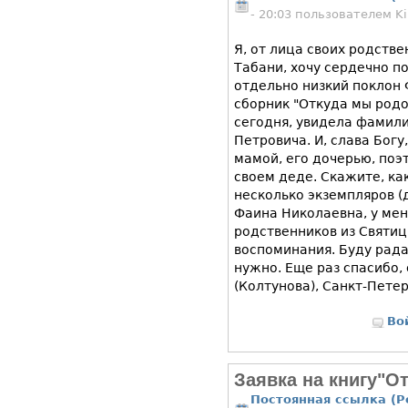
- 20:03 пользователем
Ki
Я, от лица своих родств
Табани, хочу сердечно п
отдельно низкий поклон
сборник "Откуда мы родо
сегодня, увидела фамил
Петровича. И, слава Богу
мамой, его дочерью, поэ
своем деде. Скажите, ка
несколько экземпляров (
Фаина Николаевна, у ме
родственников из Святиц
воспоминания. Буду рада
нужно. Еще раз спасибо,
(Колтунова), Санкт-Пете
Во
Заявка на книгу"О
Постоянная ссылка (P