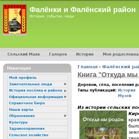
Jump
Фалёнки и Фалёнский район
История, события, люди
Сельский Маяк
Галерея
История
Моя родословна
Главное меню
Главная
›
Фалёнский ра
16+
Навигация
Вы здесь
Книга "Откуда мы
Мой профиль
Замечательные люди
Деревни, сёла, поселения 
Типы публикаций:
История
История посёлка и района
Музей
Официальная информация
Справочное бюро
Из истории сельских п
Наши карты
Кир
Образование
края
Культура
было
Здравоохранение
земл
Сельское хозяйство
твоя