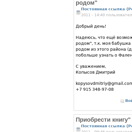
родом"
Постоянная ссылка (P
2011 - 14:40 пользовате
Добрый день!
Надеюсь, что ещё возмо
родом", т.к. моя бабушк
родом из этого района (
побольше узнать о Фале
С уважением,
Копысов Дмитрий
kopysovdmitriy@gmail.co
+7 915 348-97-08
Во
Приобрести книгу"
Постоянная ссылка (P
2011 - 09:46 пользовате