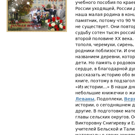
учебного пособия по крае
России уходящей, России 
наша малая родина в конце
памятник, потому что 90 
не существует. Они повт
судьбу сотен тысяч росси
второй половине XX века.
тополя, черемухи, сирень
родники поблизости. И оч
названием деревни, кото
дети. Но память о родово
сердце, в благодарной д
рассказать историю обо в
книге, поэтому в подзаго
«Из истории…» В наши дн
небольшие книжечки о жит
Леваны
, Подоплеки,
Вер
истории, о сегодняшнем 
другие. В подготовке мат
главы сельских округов. 
Викторовну Снигиреву и Е
учителей Бельской и Тал