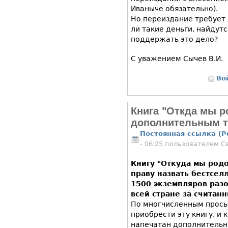
Иваныче обязательно).
Но переиздание требует 
ли такие деньги, найдут
поддержать это дело?
С уважением Сычев В.И.
Во
Книга "Откда мы 
дополнительным 
Постоянная ссылка (P
- 06:25 пользователем
С
Книгу "Откуда мы род
праву назвать бестсел
1500 экземпляров раз
всей стране за считан
По многчисленным просьб
приобрести эту книгу, и 
напечатан дополнительн