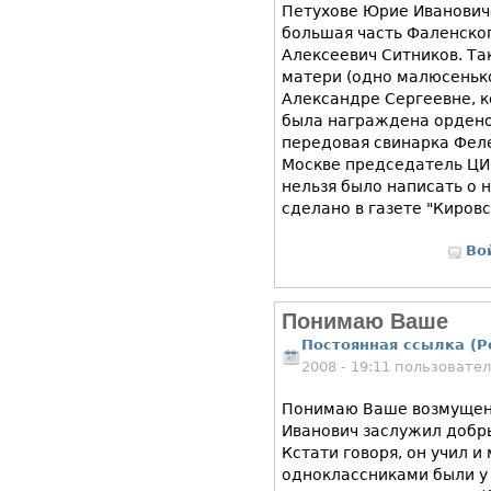
Петухове Юрие Иванович
большая часть Фаленског
Алексеевич Ситников. Та
матери (одно малюсеньк
Александре Сергеевне, к
была награждена орденом
передовая свинарка Фел
Москве председатель ЦИ
нельзя было написать о н
сделано в газете "Кировс
Во
Понимаю Ваше
Постоянная ссылка (P
2008 - 19:11 пользовате
Понимаю Ваше возмущени
Иванович заслужил добрых
Кстати говоря, он учил и
одноклассниками были у 