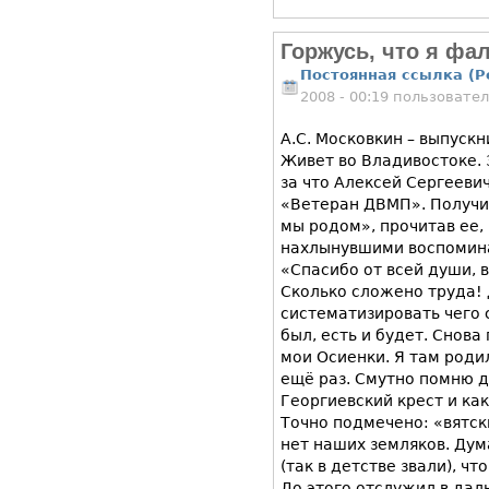
Горжусь, что я фа
Постоянная ссылка (P
2008 - 00:19 пользовате
А.С. Московкин – выпуск
Живет во Владивостоке. 
за что Алексей Сергеев
«Ветеран ДВМП». Получи
мы родом», прочитав ее,
нахлынувшими воспомин
«Спасибо от всей души, в
Сколько сложено труда!
систематизировать чего с
был, есть и будет. Снова
мои Осиенки. Я там роди
ещё раз. Смутно помню до
Георгиевский крест и как
Точно подмечено: «вятски
нет наших земляков. Дум
(так в детстве звали), ч
До этого отслужил в дал