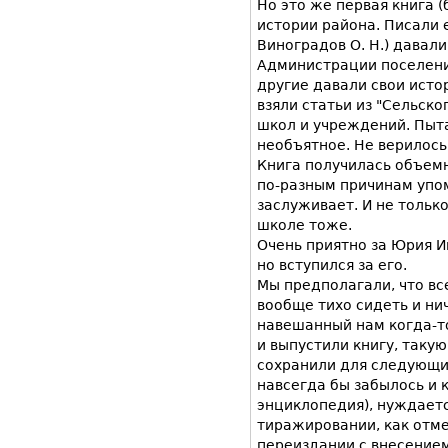
Но это же первая книга (
истории района. Писали 
Виноградов О. Н.) давали
Администрации поселени
другие давали свои истор
взяли статьи из "Сельск
школ и учреждений. Пыта
необъятное. Не верилось
Книга получилась объемн
по-разным причинам упомя
заслуживает. И не тольк
школе тоже.
Очень приятно за Юрия Ив
но вступился за его.
Мы предполагали, что все
вообще тихо сидеть и ни
навешанный нам когда-то
и выпустили книгу, такую
сохранили для следующих
навсегда бы забылось и к
энциклопедия), нуждаетс
тиражировании, как отме
переиздании с внесением