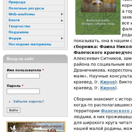
Природа
корн
Полезные ресурсы
а го
Web-альбомы
захв
Блоги
все 
Творчество
фале
Подшивки
роди
Форум
показывать, она в нашем 
Последние материалы
сборника: Фаина Никол
Фаленского краеведчес
Алексеевич Ситников, за
Вход на сайт
района по социальным во
Драничникова, корреспон
Имя пользователя
*
маяк». Научные консульта
краевед, (г.
Киров
); Викт
Пароль
*
краевед, (г.
Киров
).
Сборник знакомит с истор
Забыли пароль?
когда-то располагавшихся
территории
Фаленского 
людьми, в них проживавш
для широкого круга чита
нашей малой родины, мож