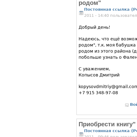
родом"
Постоянная ссылка (P
2011 - 14:40 пользовате
Добрый день!
Надеюсь, что ещё возмо
родом", т.к. моя бабушк
родом из этого района (
побольше узнать о Фале
С уважением,
Копысов Дмитрий
kopysovdmitriy@gmail.co
+7 915 348-97-08
Во
Приобрести книгу"
Постоянная ссылка (P
2011 - 09:46 пользовате