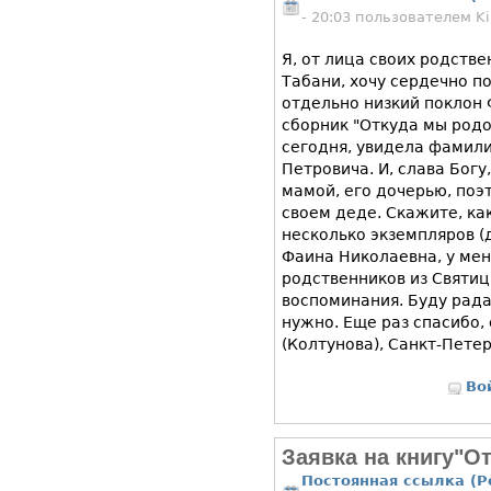
- 20:03 пользователем
Ki
Я, от лица своих родств
Табани, хочу сердечно п
отдельно низкий поклон
сборник "Откуда мы родо
сегодня, увидела фамил
Петровича. И, слава Богу
мамой, его дочерью, поэ
своем деде. Скажите, ка
несколько экземпляров (
Фаина Николаевна, у ме
родственников из Святиц
воспоминания. Буду рада
нужно. Еще раз спасибо,
(Колтунова), Санкт-Пете
Во
Заявка на книгу"О
Постоянная ссылка (P