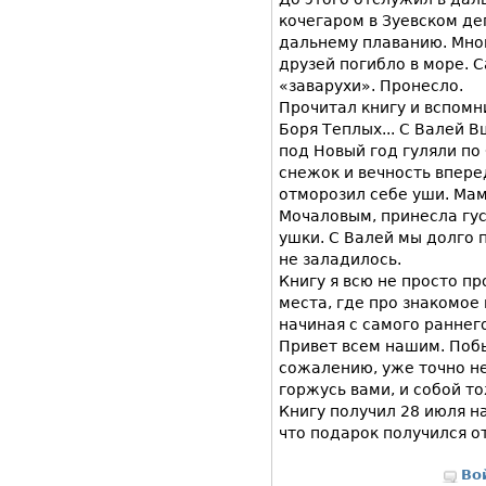
кочегаром в Зуевском деп
дальнему плаванию. Мног
друзей погибло в море. 
«заварухи». Пронесло.
Прочитал книгу и вспомн
Боря Теплых... С Валей В
под Новый год гуляли по
снежок и вечность впере
отморозил себе уши. Мам
Мочаловым, принесла гус
ушки. С Валей мы долго 
не заладилось.
Книгу я всю не просто пр
места, где про знакомое 
начиная с самого раннег
Привет всем нашим. Побы
сожалению, уже точно не 
горжусь вами, и собой то
Книгу получил 28 июля н
что подарок получился о
Во