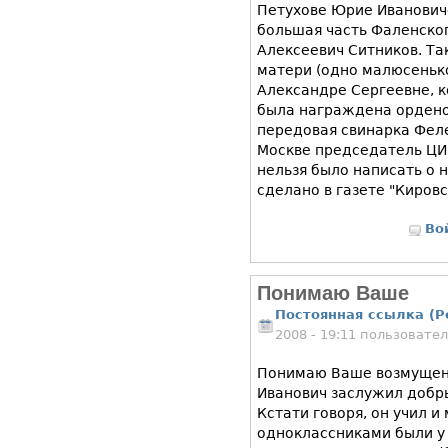
Петухове Юрие Иванович
большая часть Фаленског
Алексеевич Ситников. Та
матери (одно малюсеньк
Александре Сергеевне, к
была награждена орденом
передовая свинарка Фел
Москве председатель ЦИ
нельзя было написать о н
сделано в газете "Кировс
Во
Понимаю Ваше
Постоянная ссылка (P
2008 - 19:11 пользовате
Понимаю Ваше возмущени
Иванович заслужил добрых
Кстати говоря, он учил и
одноклассниками были у 