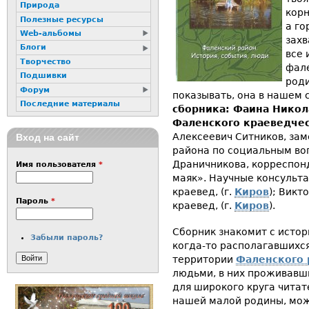
Природа
корн
Полезные ресурсы
а го
Web-альбомы
захв
Блоги
все 
Творчество
фале
Подшивки
роди
Форум
показывать, она в нашем 
Последние материалы
сборника: Фаина Никол
Фаленского краеведчес
Алексеевич Ситников, за
Вход на сайт
района по социальным во
Драничникова, корреспон
Имя пользователя
*
маяк». Научные консульта
краевед, (г.
Киров
); Викт
Пароль
*
краевед, (г.
Киров
).
Сборник знакомит с истор
Забыли пароль?
когда-то располагавшихся
территории
Фаленского 
людьми, в них проживавш
для широкого круга чита
нашей малой родины, мож