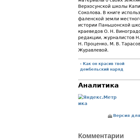
материалы о своих земляк
Верхосунской школы Капи
Соколова. В книге исполь
фаленской земли местного
истории Паньшонской школ
краеведов О. Н. Виноградо
редакции, журналистов Н. 
Н. Проценко, М. В. Тарасо
Журавлевой.
‹ Как он красив твой
дембельский наряд
Аналитика
Версия для
Комментарии