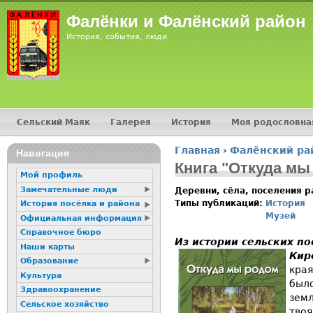
Jump
Фалёнки и Фалёнский район
История, события, люди
Сельский Маяк
Галерея
История
Моя родословна
Главное меню
Главная
›
Фалёнский ра
16+
Навигация
Вы здесь
Книга "Откуда мы
Мой профиль
Замечательные люди
Деревни, сёла, поселения 
Типы публикаций:
История
История посёлка и района
Музей
Официальная информация
Справочное бюро
Из истории сельских п
Наши карты
Кир
Образование
края
Культура
было
Здравоохранение
земл
Сельское хозяйство
твоя