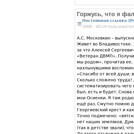
Горжусь, что я фа
Постоянная ссылка (P
2008 - 00:19 пользовате
А.С. Московкин – выпуск
Живет во Владивостоке. 
за что Алексей Сергеев
«Ветеран ДВМП». Получи
мы родом», прочитав ее,
нахлынувшими воспомин
«Спасибо от всей души, в
Сколько сложено труда!
систематизировать чего с
был, есть и будет. Снова
мои Осиенки. Я там роди
ещё раз. Смутно помню до
Георгиевский крест и как
Точно подмечено: «вятски
нет наших земляков. Дум
(так в детстве звали), ч
До этого отслужил в дал