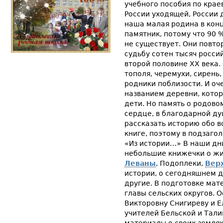
учебного пособия по крае
России уходящей, России 
наша малая родина в конце
памятник, потому что 90 
не существует. Они повт
судьбу сотен тысяч росси
второй половине XX века.
тополя, черемухи, сирень
родники поблизости. И оч
названием деревни, кото
дети. Но память о родово
сердце, в благодарной д
рассказать историю обо в
книге, поэтому в подзаго
«Из истории…» В наши дн
небольшие книжечки о жит
Леваны
, Подоплеки,
Вер
истории, о сегодняшнем 
другие. В подготовке мат
главы сельских округов. 
Викторовну Снигиреву и Е
учителей Бельской и Тал