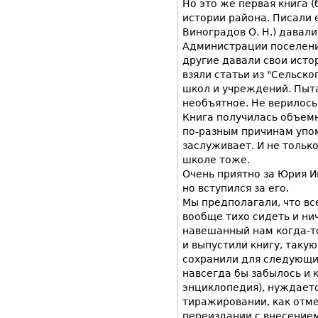
Но это же первая книга (
истории района. Писали 
Виноградов О. Н.) давали
Администрации поселени
другие давали свои истор
взяли статьи из "Сельск
школ и учреждений. Пыта
необъятное. Не верилось
Книга получилась объемн
по-разным причинам упомя
заслуживает. И не тольк
школе тоже.
Очень приятно за Юрия Ив
но вступился за его.
Мы предполагали, что все
вообще тихо сидеть и ни
навешанный нам когда-то
и выпустили книгу, такую
сохранили для следующих
навсегда бы забылось и к
энциклопедия), нуждаетс
тиражировании, как отме
переиздании с внесением