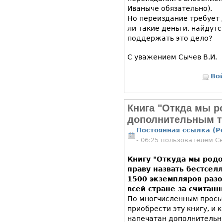
Иваныче обязательно).
Но переиздание требует 
ли такие деньги, найдут
поддержать это дело?
С уважением Сычев В.И.
Во
Книга "Откда мы 
дополнительным 
Постоянная ссылка (P
- 06:25 пользователем
С
Книгу "Откуда мы род
праву назвать бестсел
1500 экземпляров раз
всей стране за считан
По многчисленным просьб
приобрести эту книгу, и 
напечатан дополнительн