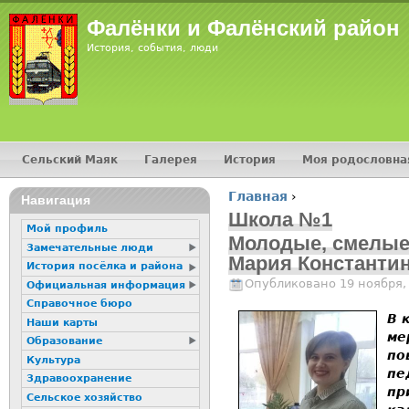
Jump
Фалёнки и Фалёнский район
История, события, люди
Сельский Маяк
Галерея
История
Моя родословна
Главное меню
Главная
›
16+
Навигация
Вы здесь
Школа №1
Мой профиль
Молодые, смелые 
Замечательные люди
Мария Константи
История посёлка и района
Опубликовано 19 ноября,
Официальная информация
Справочное бюро
В 
Наши карты
ме
Образование
по
Культура
пе
Здравоохранение
пр
Сельское хозяйство