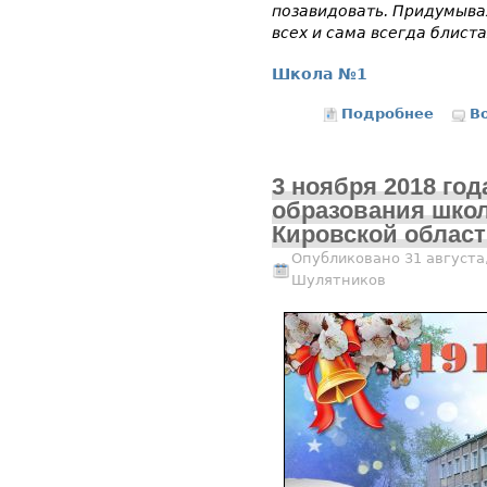
позавидовать. Придумывал
всех и сама всегда блист
Школа №1
Подробнее
В
о
3 ноября 2018 год
образования шко
Кировской облас
Опубликовано 31 августа,
Шулятников