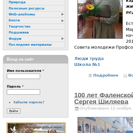
ка
Природа
жи
Полезные ресурсы
пе
Web-альбомы
Блоги
Ест
Творчество
Ма
Подшивки
на
Форум
20
Последние материалы
Совета молодежи Профсою
Люди труда
Вход на сайт
Школа №1
Имя пользователя
*
Подробнее
о Моло
В
Пароль
*
100 лет Фаленско
Сергея Шиляева
Забыли пароль?
Опубликовано 12 ноября,