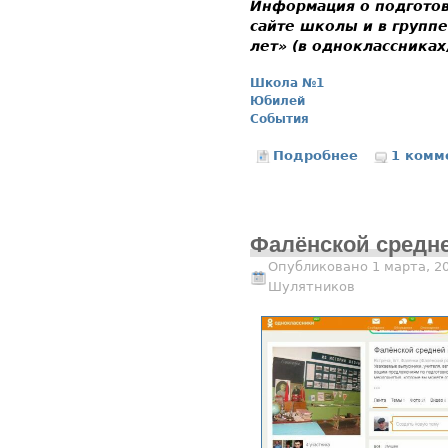
Информация о подготов
сайте школы и в групп
лет» (в одноклассниках
Школа №1
Юбилей
События
Подробнее
1 комм
о 3 но
Фалёнской средне
Опубликовано 1 марта, 2
Шулятников