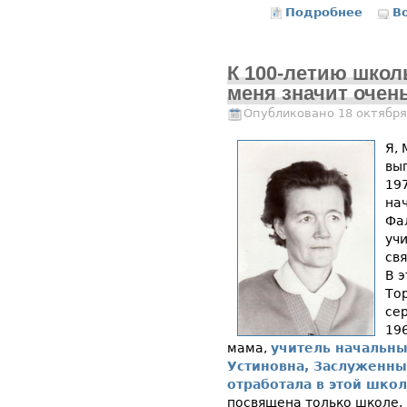
Подробнее
о Учи
В
К 100-летию школ
меня значит очень
Опубликовано 18 октября
Я,
вы
19
на
Фа
учи
св
В 
То
се
196
мама,
учитель начальны
Устиновна, Заслуженны
отработала в этой шко
посвящена только школе.