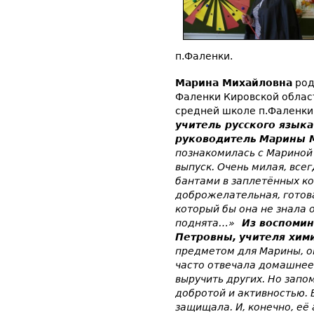
п.Фаленки.
Марина Михайловна
род
Фаленки Кировской област
средней школе п.Фаленк
учител
ь
русского языка
руководитель
Марины 
познакомилась с Мариной 
выпуск. Очень милая, все
бантами в заплетённых кос
доброжелательная, готова
который бы она не знала 
поднята…»
Из воспомин
Петровны,
учителя хим
предметом для Марины, он
часто отвечала домашнее
выручить других. Но запо
добротой и активностью. 
защищала. И, конечно, её