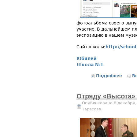
фотоальбома своего выпу
участие. В дальнейшем п
экспозицию в нашем музе
Сайт школы:
http://school
Юбилей
Школа №1
Подробнее
о Фалё
В
Отряду «Высота» -
Опубликовано 8 декабря,
Тарасова