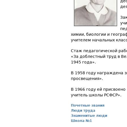
де
дея
За
уч
пе
химии, биологии и геогра
учителем начальных класс
Стаж педагогической раб
«За доблестный труд в Ве
1945 года».
В 1958 году награждена 
просвещения».
В 1966 году ей присвоен
учитель школы РСФСР».
Почетные звания
Люди труда
Знаменитые люди
Школа №1