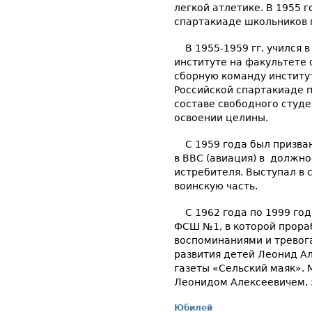
легкой атлетике. В 1955 
спартакиаде школьников п
В 1955-1959 гг. учился 
институте на факультете 
сборную команду институт
Российской спартакиаде п
составе свободного студе
освоении целины.
С 1959 года был призван 
в ВВС (авиация) в должн
истребителя. Выступал в 
воинскую часть.
С 1962 года по 1999 год
ФСШ №1, в которой прора
воспоминаниями и тревог
развития детей Леонид А
газеты «Сельский маяк». 
Леонидом Алексеевичем, 
Юбилей