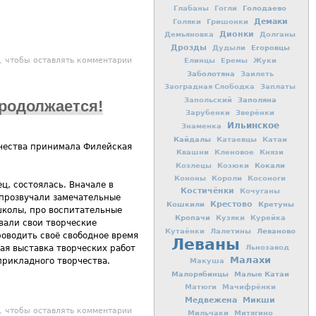
Голодаево
Глабаны
Гогли
Демаки
Голяки
Гришонки
Дионки
Демьяновка
Долганы
Дрозды
Егоровцы
Дудыли
 сможем сделать нашу жизнь комфортнее
, чтобы оставлять комментарии
Елинцы
Еремы
Жуки
Заболотяна
Заилеть
Заоградная Слободка
Заплаты
Заполяна
Запольский
продолжается!
Зарубенки
Зверёнки
Ильинское
Знаменка
Кайдалы
Катаевцы
Катаи
рчества принимала Филейская
Квашни
Кленовое
Князи
Кокали
Козлецы
Козюки
Кононы
Короли
Косоноги
ц, состоялась. Вначале в
Костичёнки
Кочуганы
 прозвучали замечательные
Кошкили
Крестово
Кретуны
школы, про воспитательные
Кропачи
Кузяки
Курейка
вали свои творческие
Леваново
Кутаёнки
Лалетины
роводить своё свободное время
Леваны
Льнозавод
ая выставка творческих работ
Малахи
прикладного творчества.
Макуша
Малорябинцы
Малые Катаи
Матюги
Мачифрёнки
Медвежена
Микши
нь Дома детского творчества в вашей школе» продолжается!
, чтобы оставлять комментарии
Мильчаки
Митягино