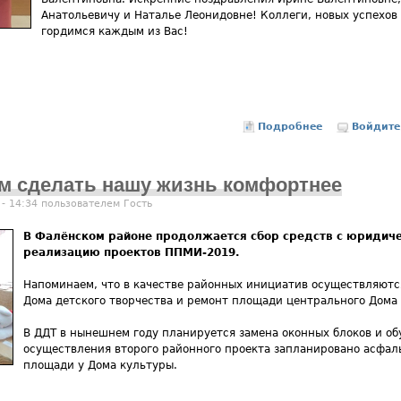
Анатольевичу и Наталье Леонидовне! Коллеги, новых успехов
гордимся каждым из Вас!
Подробнее
о Лучшие пед
Войдите
м сделать нашу жизнь комфортнее
 - 14:34 пользователем
Гость
В Фалёнском районе продолжается сбор средств с юридиче
реализацию проектов ППМИ-2019.
Напоминаем, что в качестве районных инициатив осуществляются
Дома детского творчества и ремонт площади центрального Дома
В ДДТ в нынешнем году планируется замена оконных блоков и об
осуществления второго районного проекта запланировано асфал
площади у Дома культуры.