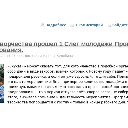
Подробнее
о Природа в творчестве вятских 
1 комментарий
Войдите
творчества прошёл 1 Слёт молодёжи Пр
ования.
17 - 15:25 пользователем
Марина Кулябина
«Скука!» – может сказать тот, для кого членство в подобной орг
сбор дани в виде взносов, взамен которых к Новому году падает 
подарок для ребёнка, а если он уже взрослый, то для себя. При
и я на это мероприятие. Зная примерное количество молодёжи в
прикинув, какая их часть может состоять в профсоюзной организ
предположить, что в период отпуска слёт, скорее всего, не собе
этого, вызывала сомнение и длительность мероприятия. Програм
творчества попрощается с гостями только в конце рабочего дня. 