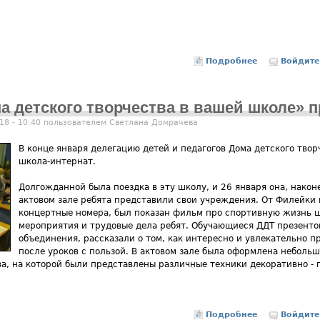
Подробнее
о Вместе мы
Войдите
а детского творчества в вашей школе» 
18 - 10:40 пользователем
Светлана Домрачева
В конце января делегацию детей и педагогов Дома детского тво
школа-интернат.
Долгожданной была поездка в эту школу, и 26 января она, наконе
актовом зале ребята представили свои учреждения. От Филейки
концертные номера, был показан фильм про спортивную жизнь 
мероприятия и трудовые дела ребят. Обучающиеся ДДТ презенто
объединения, рассказали о том, как интересно и увлекательно п
после уроков с пользой. В актовом зале была оформлена небольш
а, на которой были представлены различные техники декоративно - 
Подробнее
о Проект «Де
Войдите