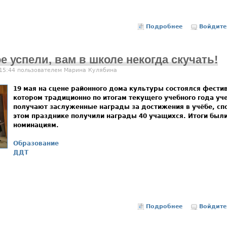
Подробнее
о В Доме д
Войдите
 успели, вам в школе некогда скучать!
 15:44 пользователем
Марина Кулябина
19 мая на сцене районного дома культуры состоялся фест
котором традиционно по итогам текущего учебного года уч
получают заслуженные награды за достижения в учёбе, спор
этом празднике получили награды 40 учащихся. Итоги был
номинациям.
Образование
ДДТ
Подробнее
о Вы сделать
Войдите