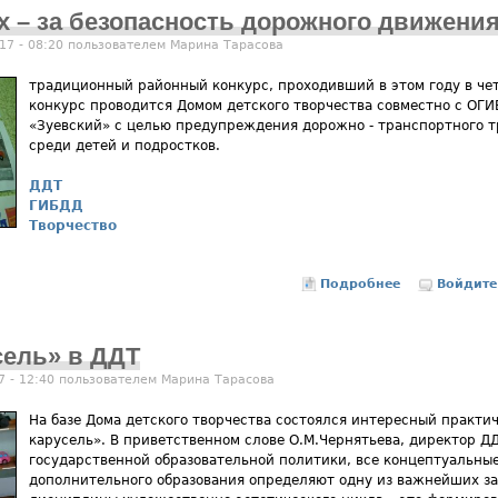
 – за безопасность дорожного движения
17 - 08:20 пользователем
Марина Тарасова
традиционный районный конкурс, проходивший в этом году в че
конкурс проводится Домом детского творчества совместно с ОГ
«Зуевский» с целью предупреждения дорожно - транспортного 
среди детей и подростков.
ДДТ
ГИБДД
Творчество
Подробнее
о «Творчеств
Войдите
сель» в ДДТ
7 - 12:40 пользователем
Марина Тарасова
На базе Дома детского творчества состоялся интересный практи
карусель». В приветственном слове О.М.Чернятьева, директор ДД
государственной образовательной политики, все концептуальны
дополнительного образования определяют одну из важнейших за