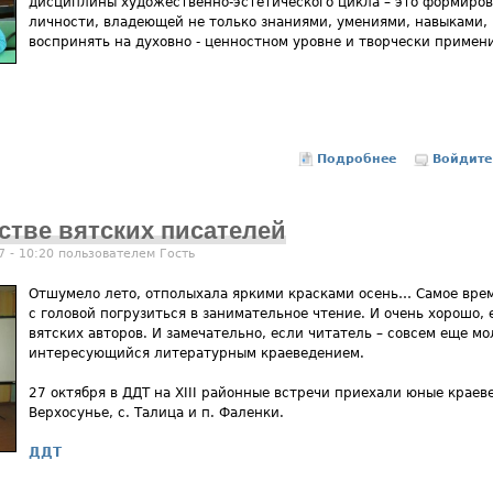
дисциплины художественно-эстетического цикла – это формиро
личности, владеющей не только знаниями, умениями, навыками, 
воспринять на духовно - ценностном уровне и творчески примени
Подробнее
о «Творческа
Войдите
стве вятских писателей
7 - 10:20 пользователем
Гость
Отшумело лето, отполыхала яркими красками осень… Самое врем
с головой погрузиться в занимательное чтение. И очень хорошо, 
вятских авторов. И замечательно, если читатель – совсем еще мо
интересующийся литературным краеведением.
27 октября в ДДТ на XIII районные встречи приехали юные краев
Верхосунье, с. Талица и п. Фаленки.
ДДТ