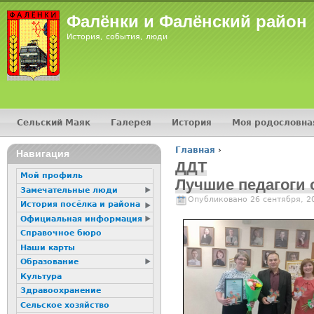
Фалёнки и Фалёнский район
История, события, люди
Сельский Маяк
Галерея
История
Моя родословна
Главное меню
Главная
›
Навигация
Вы здесь
ДДТ
Мой профиль
Лучшие педагоги 
Замечательные люди
Опубликовано 26 сентября, 2
История посёлка и района
Официальная информация
Справочное бюро
Наши карты
Образование
Культура
Здравоохранение
Сельское хозяйство