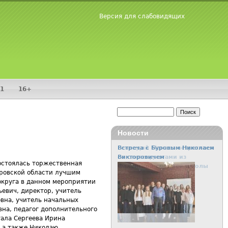
Версия для слабовидящих
1
16+
Поиск
Форма поиска
Новости
Встреча с Буровым Николаем
Викторовичем
состоялась торжественная
ровской области лучшим
округа в данном мероприятии
евич, директор, учитель
вна, учитель начальных
вна, педагог дополнительного
тала Сергеева Ирина
 а также Николаю