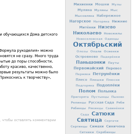
Михиенки
Мошни
Мулы
Муляна
Муляны
Мыс
Мысовляна
Набережное
Нагорское
Нижние
Нагоряна
Низево
Митёнки
Николаево
Новожилы
ти обучающихся Дома детского
Новоселовская
Одинцы
Октябрьский
«Формула рукоделия» можно
Опали
Осиенки
Олозы
новятся не сразу. Много труда
Островново
Падерёнки
рытые до поры способности,
Паньшонки
Пауты
боту красиво, качественно,
Первомайский
Перевоз
 первые результаты можно было
Петрунёнки
Пермяки
Прикоснись к творчеству»,
Плесо
Плешки
Плюсни
Подоплёки
Подгоряна
Полом
Полынка
Пригорята
Пустынцы
Пыхово
Репинцы
Русская Сада
Ряби
Рябинцы
Рякинцы
Савинёнки
Сатюки
Сада
Святица
 к творчеству!
, чтобы оставлять комментарии
Сергачи
Симахи
Синичена
Сергинцы
Ситники
Скрябинцы