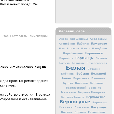
 Вам и новых побед! Мы
Деревни, села
агоги области
, чтобы оставлять комментарии
Азово
Анашкинцы
Андреевцы
Баженово
Антипёнки
Бабичи
Баи
Балахни
Балдёнки
Балая
Баранники
Барабановцы
Барминцы
Баталы
Бардаши
Батиха
Батовцы
Безносовская
Белая
ских и физических лиц на
Беченки
Бобыли
Большой
Бобинцы
Полом
Борисёнки
Бушмели
 два проекта: ремонт здания
Бушуи
Ваненки
Варламы
 культуры.
Васильевский
Верхние
Максёнки
Верхние Нагорена
устройство отмостки. В рамках
Верхобелье
Верхняя Талица
ьтирование и оканавливание
Верхосунье
Вершины
Вогульцы
Веселки
Власёнки
Галашонки
Возжаи
Вороны