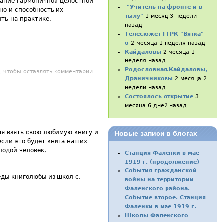
вание гармоничной целостной
"Учитель на фронте и в
но и способность их
тылу"
1 месяц 3 недели
ть на практике.
назад
Телесюжет ГТРК "Вятка"
о
2 месяца 1 неделя назад
Кайдаловы
2 месяца 1
неделя назад
Родословная.Кайдаловы,
я карусель» в ДДТ
, чтобы оставлять комментарии
Драничниковы
2 месяца 2
недели назад
Состоялось открытие
3
месяца 6 дней назад
я взять свою любимую книгу и
Новые записи в блогах
если это будет книга наших
лодой человек,
Станция Фаленки в мае
1919 г. (продолжение)
События гражданской
еды-книголюбы из школ с.
войны на территории
Фаленского района.
Событие второе. Станция
Фаленки в мае 1919 г.
Школы Фаленского