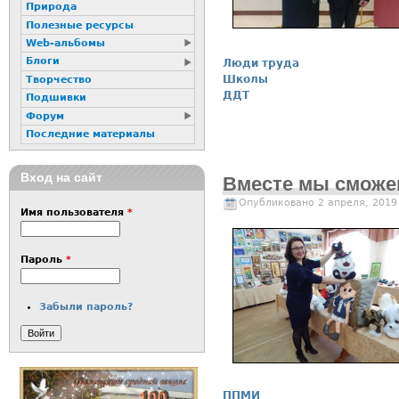
Природа
Полезные ресурсы
Web-альбомы
Блоги
Люди труда
Школы
Творчество
ДДТ
Подшивки
Форум
Последние материалы
Вход на сайт
Вместе мы сможе
Опубликовано 2 апреля, 2019
Имя пользователя
*
Пароль
*
Забыли пароль?
ППМИ