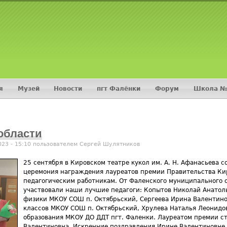
Jump to navigation
я
Музей
Новости
пгт Фалёнки
Форум
Школа №
области
023 - 15:10 пользователем
Сергей Шулятников
25 сентября в Кировском театре кукол им. А. Н. Афанасьева 
церемония награждения лауреатов премии Правительства Ки
педагогическим работникам. От Фаленского муниципального 
участвовали наши лучшие педагоги: Копытов Николай Анатоль
физики МКОУ СОШ п. Октябрьский, Сергеева Ирина Валентино
классов МКОУ СОШ п. Октябрьский, Хрулева Наталья Леонидо
образования МКОУ ДО ДДТ пгт. Фаленки. Лауреатом премии с
Валентиновна. Искренние поздравления Ирине Валентиновне,