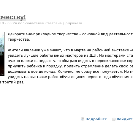
рчеству!
18 - 08:24 пользователем
Светлана Домрачева
Декоративно-прикладное творчество – основной вид деятельнос
творчества.
Жители Фаленок уже знают, что в марте на районной выставке 
увидеть лучшие работы юных мастеров из ДДТ. Но мастерами ста
нужно вложить педагогу, чтобы разглядеть в первокласснике ск
приучить ребёнка к порядку, привить стремление делать свою ра
доделывать все до конца. Конечно, не сразу все получается. Но
увидеть на выставке работ обучающихся первого года обучения «
в третий раз.
Подробнее
о Прикоснись
Войдите