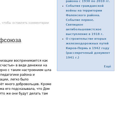
района с 1930 по 2010 гг.
События гражданской
войны на территории
Фаленского района.
Событие первое.
писателей
, чтобы оставлять комментарии
Святицкое
антибольшевистское
выступление в 1918 г.
офсоюза
О строительстве вторых
железнодорожных путей
Киров-Пермь в 1942 году
(рассекреченый документ
1941 г.)
анизации воспринимается как
«счастье» в виде денежки на
Ещё
мерно с таким настроением шла
 педагогике района и
ации, легко было
рёт много добровольцев. Кроме
ма его подсказывала, что Дом
Что же они будут делать там