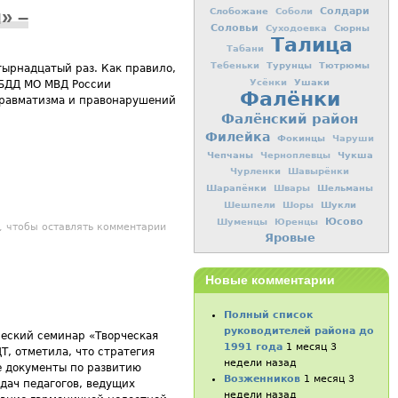
Слобожане
Солдари
» –
Соболи
Соловьи
Сюрны
Суходоевка
Талица
Табани
Турунцы
Тютрюмы
Тебеньки
тырнадцатый раз. Как правило,
Ушаки
Усёнки
ИБДД МО МВД России
Фалёнки
травматизма и правонарушений
Фалёнский район
Филейка
Фокинцы
Чаруши
Чепчаны
Чукша
Черноплевцы
Чурленки
Шавырёнки
Шарапёнки
Шельманы
Швары
Шукли
Шешпели
Шоры
Юсово
Шуменцы
Юренцы
о юных – за безопасность дорожного движения» –
, чтобы оставлять комментарии
Яровые
Новые комментарии
Полный список
руководителей района до
ческий семинар «Творческая
1991 года
1 месяц 3
Т, отметила, что стратегия
недели назад
е документы по развитию
Возженников
1 месяц 3
дач педагогов, ведущих
недели назад