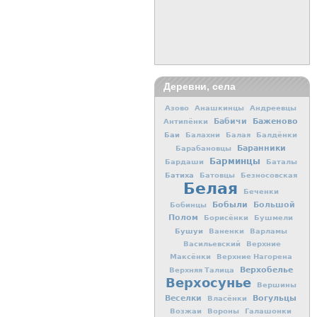
Деревни, села
Азово
Анашкинцы
Андреевцы
Баженово
Бабичи
Антипёнки
Баи
Балахни
Балая
Балдёнки
Баранники
Барабановцы
Барминцы
Бардаши
Баталы
Батиха
Батовцы
Безносовская
Белая
Беченки
Бобыли
Большой
Бобинцы
Полом
Борисёнки
Бушмели
Бушуи
Ваненки
Варламы
Васильевский
Верхние
Максёнки
Верхние Нагорена
Верхобелье
Верхняя Талица
Верхосунье
Вершины
Вогульцы
Веселки
Власёнки
Возжаи
Вороны
Галашонки