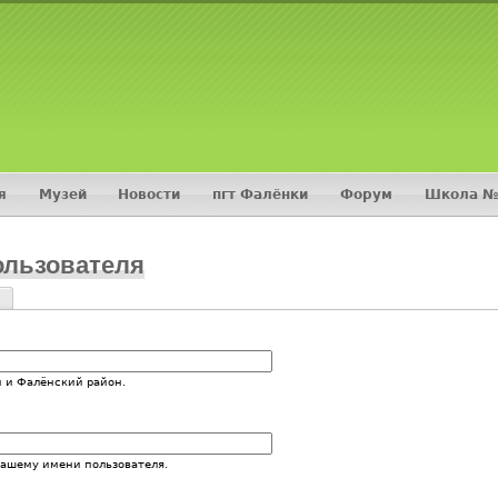
Jump to navigation
я
Музей
Новости
пгт Фалёнки
Форум
Школа №
ользователя
?
и
 и Фалёнский район.
вашему имени пользователя.