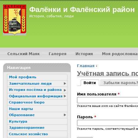
Фалёнки и Фалёнский район
История, события, люди
Сельский Маяк
Галерея
История
Моя родословна
Главное меню
Главная
›
Навигация
Вы здесь
Учётная запись п
Мой профиль
Войти
Забыли пароль
Замечательные люди
Главные вкладк
(активная вкладка)
История посёлка и района
Имя пользователя
*
Официальная информация
Справочное бюро
Укажите ваше имя на сайте Фалёнки
Наши карты
Образование
Пароль
*
Культура
Здравоохранение
Укажите пароль, соответствующий 
Сельское хозяйство