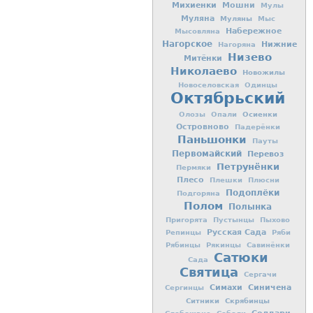
Михиенки
Мошни
Мулы
Муляна
Муляны
Мыс
Набережное
Мысовляна
Нагорское
Нижние
Нагоряна
Низево
Митёнки
Николаево
Новожилы
Новоселовская
Одинцы
Октябрьский
Осиенки
Олозы
Опали
Островново
Падерёнки
Паньшонки
Пауты
Первомайский
Перевоз
Петрунёнки
Пермяки
Плесо
Плешки
Плюсни
Подоплёки
Подгоряна
Полом
Полынка
Пригорята
Пустынцы
Пыхово
Русская Сада
Репинцы
Ряби
Рябинцы
Рякинцы
Савинёнки
Сатюки
Сада
Святица
Сергачи
Симахи
Синичена
Сергинцы
Ситники
Скрябинцы