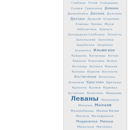
Глабаны
Гогли
Голодаево
Демаки
Голяки
Гришонки
Дионки
Демьяновка
Долганы
Дрозды
Дудыли
Егоровцы
Елинцы
Еремы
Жуки
Заболотяна
Заилеть
Заоградная Слободка
Заплаты
Запольский
Заполяна
Зарубенки
Зверёнки
Ильинское
Знаменка
Кайдалы
Катаевцы
Катаи
Квашни
Кленовое
Князи
Кокали
Козлецы
Козюки
Кононы
Короли
Косоноги
Костичёнки
Кочуганы
Крестово
Кретуны
Кошкили
Кропачи
Кузяки
Курейка
Леваново
Кутаёнки
Лалетины
Леваны
Льнозавод
Малахи
Макуша
Малые Катаи
Малорябинцы
Матюги
Мачифрёнки
Медвежена
Микши
Мильчаки
Митягино