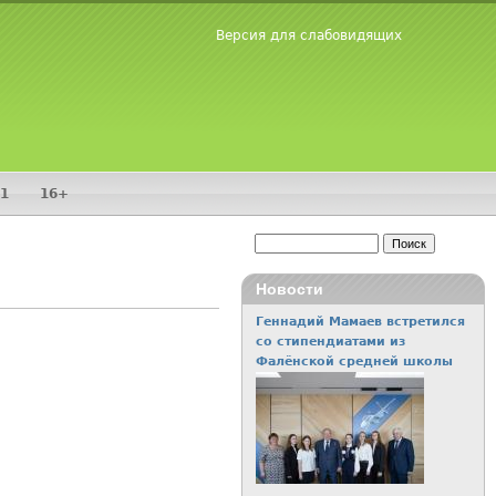
Версия для слабовидящих
1
16+
Поиск
Форма поиска
Новости
Геннадий Мамаев встретился
со стипендиатами из
Фалёнской средней школы