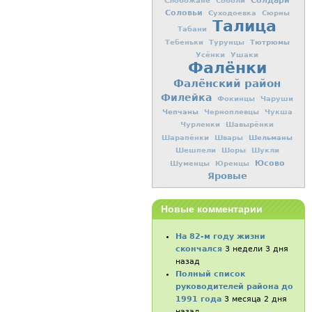
Солдари
Слобожане
Соболи
Соловьи
Суходоевка
Сюрны
Талица
Табани
Тютрюмы
Тебеньки
Турунцы
Усёнки
Ушаки
Фалёнки
Фалёнский район
Филейка
Фокинцы
Чаруши
Чепчаны
Черноплевцы
Чукша
Чурленки
Шавырёнки
Шельманы
Шарапёнки
Швары
Шешпели
Шоры
Шукли
Юсово
Шуменцы
Юренцы
Яровые
Новые комментарии
На 82-м году жизни
скончался
3 недели 3 дня
назад
Полный список
руководителей района до
1991 года
3 месяца 2 дня
назад