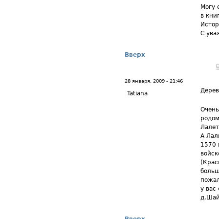
Могу 
в кни
Истор
С ува
Вверх
28 января, 2009 - 21:46
Дерев
Tatiana
Очень
родом
Лалет
А Лал
1570 
войск
(Крас
больш
пожал
у вас
д.Шай