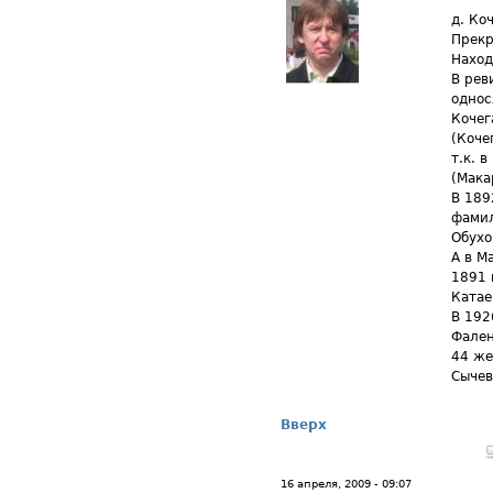
д. Ко
Прекр
Наход
В рев
однос
Кочег
(Коче
т.к. 
(Мака
В 1892
фамил
Обухо
А в М
1891 
Катае
В 192
Фален
44 же
Сычев
Вверх
16 апреля, 2009 - 09:07