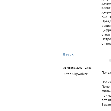
дворо
элект
двора
Как-т
Правд
ревиз
цифры
стоит
Петро
от пе
Вверх
31 марта, 2009 - 23:36
Польз
Stan Skywalker
Польз
Помог
Мильч
приме
лет н
Заран