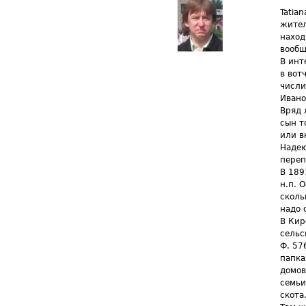
Tatia
жител
наход
вообщ
В инт
в вот
числи
Ивано
Вряд 
сын т
или в
Надею
переп
В 189
н.п. 
сколь
надо 
В Кир
сельс
Ф. 576
папка
домов
семьи
скота