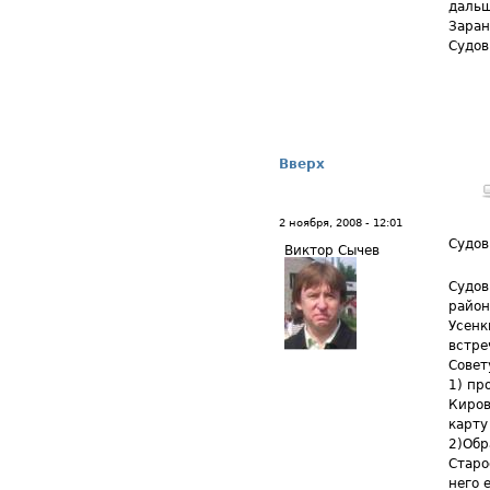
дальш
Заран
Судов
Вверх
2 ноября, 2008 - 12:01
Судов
Виктор Сычев
Судов
район
Усенк
встре
Совет
1) пр
Киров
карту
2)Обр
Старо
него е