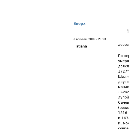
Вверх
3 апреля, 2009 - 21:23
дере
Tatiana
По пе
умерш
дряхл
1727"
Шиляе
други
монас
Лыско
лупой
Сычев
(реви
1816 
и 167
И, мо
совре