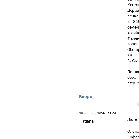
Конон
Дерев
речке
в 185
семей
хозяй
Фален
волос
Обе п
78.
В. Сы
По по
обрат
http:
Вверх
29 января, 2009 - 19:04
Лале
Tatiana
О, сп
инфор