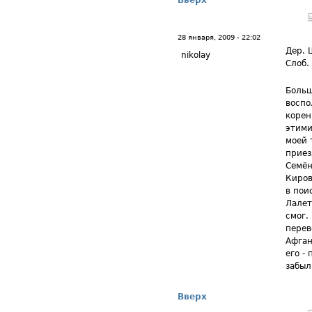
Вверх
28 января, 2009 - 22:02
Дер. 
nikolay
Слоб.
Больш
воспо
корен
этими
моей 
приез
Семён
Киров
в пои
Лалет
смог.
перев
Афган
его -
забыл
Вверх