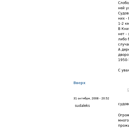
Слобо
ней у
Судов
них - 
1-2 к
В Кни
нет -
либо 
случа
А дер
дворо
1950-
С ува
Вверх
31 октября, 2008 - 20:52
судов
sudaleks
Огром
много
прожи