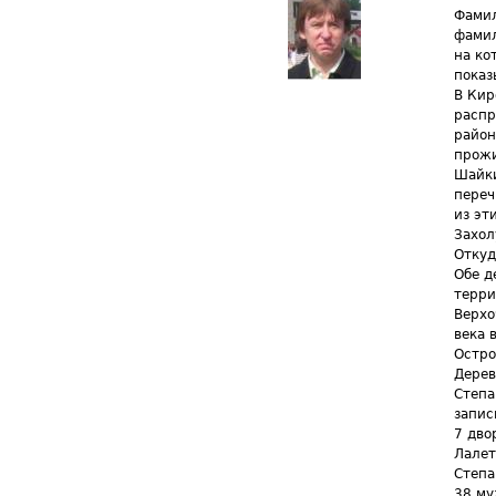
Фамил
фамил
на ко
показ
В Кир
распр
район
прожи
Шайки
переч
из эт
Захол
Откуд
Обе д
терри
Верхо
века 
Остро
Дерев
Степа
запис
7 дво
Лалет
Степа
38 му