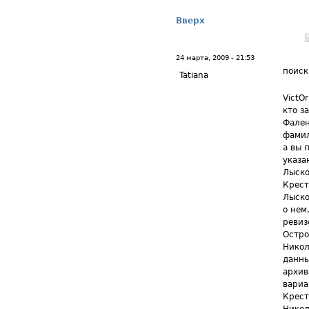
Вверх
24 марта, 2009 - 21:53
поиск
Tatiana
VictO
кто з
Фален
фамил
а вы 
указа
Лыско
Крест
Лыско
о нем
ревиз
Остро
Никол
данны
архив
вариа
Крест