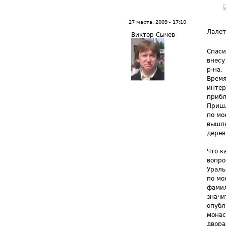
27 марта, 2009 - 17:10
Лале
Виктор Сычев
Спаси
внесу
р-на.
Время
интер
прибл
Пришл
по мо
вышлю
дерев
Что к
вопро
Ураль
по мо
фамил
значи
опубл
монас
двора