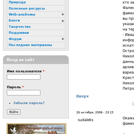
кто з
Природа
Фален
Полезные ресурсы
фамил
Web-альбомы
вы пр
Блоги
указа
Творчество
на те
Подшивки
- Ива
Форум
инфор
Последние материалы
искат
Остро
Никол
Вход на сайт
данны
архив
Имя пользователя
*
вариа
Крест
Никол
Пароль
*
Петр
Вверх
Забыли пароль?
26 октября, 2008 - 23:15
Окажи
sudaleks
фамил