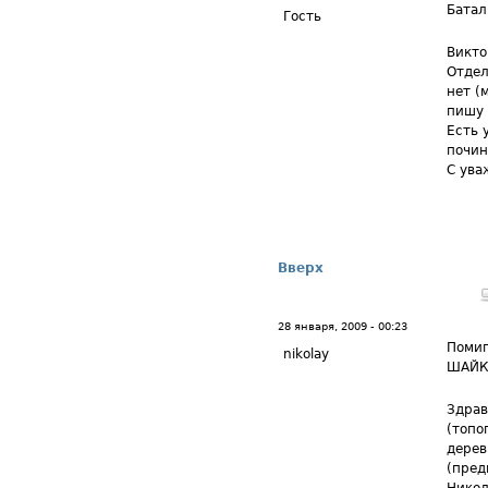
Батал
Гость
Викто
Отдел
нет (
пишу 
Есть 
почин
С ува
Вверх
28 января, 2009 - 00:23
Помиг
nikolay
ШАЙК
Здрав
(топо
дерев
(пред