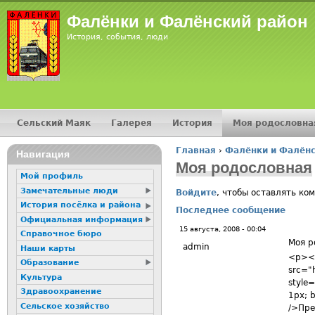
Jump
Фалёнки и Фалёнский район
История, события, люди
Сельский Маяк
Галерея
История
Моя родословна
Главное меню
Главная
›
Фалёнки и Фалёнс
16+
Навигация
Вы здесь
Моя родословная
Мой профиль
Замечательные люди
Войдите
, чтобы оставлять ко
История посёлка и района
Последнее сообщение
Официальная информация
15 августа, 2008 - 00:04
Справочное бюро
Моя р
admin
Наши карты
<p><i
Образование
src="h
Культура
style=
Здравоохранение
1px; b
Сельское хозяйство
/>Пре