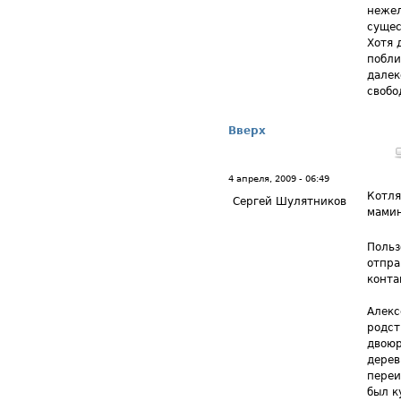
нежел
сущес
Хотя 
побли
далек
свобо
Вверх
4 апреля, 2009 - 06:49
Котля
Сергей Шулятников
мами
Польз
отпра
контак
Алекс
родст
двоюр
дерев
переи
был к