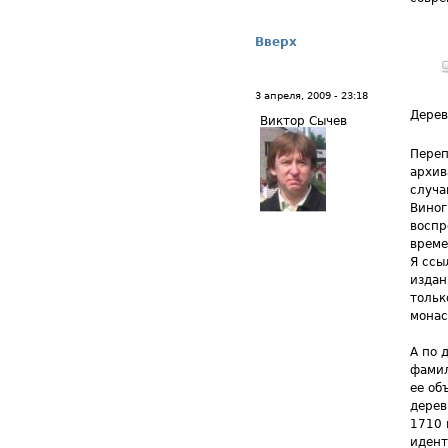
Вверх
3 апреля, 2009 - 23:18
Дере
Виктор Сычев
Переп
архив
случа
Виног
воспр
време
Я ссы
издан
тольк
монас
А по 
фамил
ее об
дерев
1710 
идент