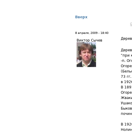
Вверх
8 апреля, 2009 - 18:40
Дерев
Виктор Сычев
Дерев
"при 
-п. О
Огоре
(Бель
73 гг.
в 192
В 189
Огоре
Жваки
Ушако
Быков
почин
В 192
Нолин