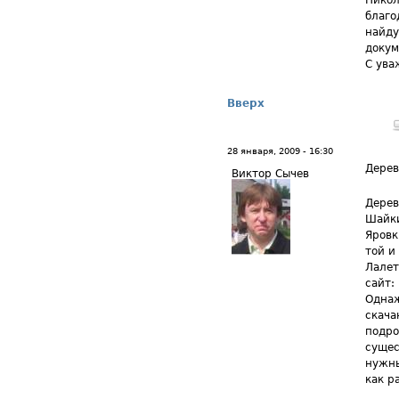
Никол
благо
найду
докум
С ува
Вверх
28 января, 2009 - 16:30
Дере
Виктор Сычев
Дерев
Шайки
Яровк
той и
Лалет
сайт:
Однаж
скача
подро
сущес
нужны
как р