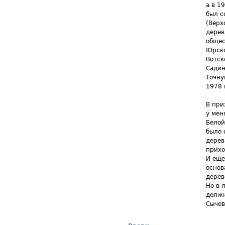
а в 1
был с
(Верх
дерев
общес
Юрско
Вотск
Садин
Точну
1978 
В при
у мен
Белой
было 
дерев
прихо
И еще
основ
дерев
Но в 
должн
Сычев