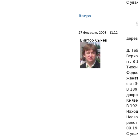
С ува
Вверх
27 февраля, 2009 - 11:12
дерев
Виктор Сычев
Д. Те
Верхо
гг. В
Тихон
Федос
женат
сын 3
В 189
дворо
Князе
В 192
Наход
Наско
реест
09.19
С ува