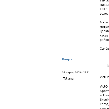
Там ж
Никол
1816 
волос
А что
метри
церкв
касае
район
Сычёв
Вверх
26 марта, 2009 - 22:31
VictOr
Tatiana
VictO
Крест
и Тро
Excel)
Сегод
выясн