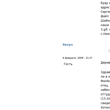
Буду 
адрес
Серге
файл 
Шайки
наши 
3.gif
с.Ник
Вверх
6 февраля, 2009 - 21:27
Дерев
Гость
Здрав
ли в 
Фалён
отец,
небес
оттуд
(15.0
свиде
Хотел