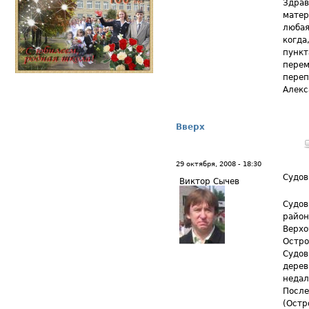
Здрав
матер
любая
когда
пункт
перем
переп
Алекс
Вверх
29 октября, 2008 - 18:30
Судов
Виктор Сычев
Судов
район
Верхо
Остро
Судов
дерев
недал
После
(Остр