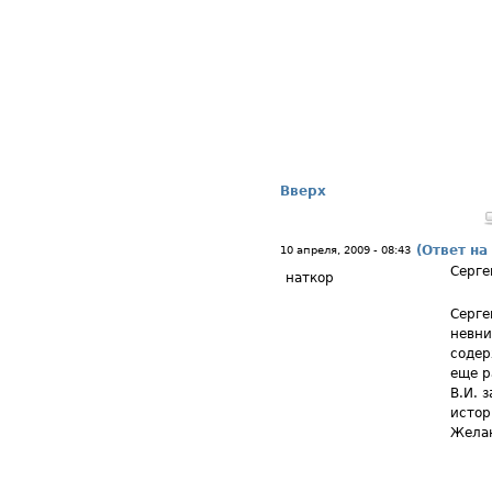
Вверх
(Ответ на
10 апреля, 2009 - 08:43
Серге
наткор
Серге
невни
содер
еще р
В.И. 
истор
Желаю