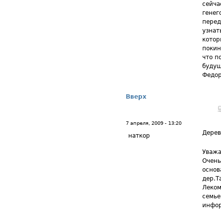
сейча
генег
перед
узнат
котор
покин
что п
будущ
Федор
Вверх
7 апреля, 2009 - 13:20
Дерев
наткор
Уважа
Очень
основ
дер.Т
Леком
семье
инфо