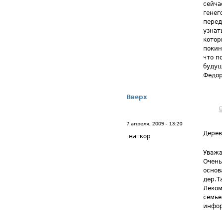
сейча
генег
перед
узнат
котор
покин
что п
будущ
Федор
Вверх
7 апреля, 2009 - 13:20
Дерев
наткор
Уважа
Очень
основ
дер.Т
Леком
семье
инфо