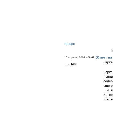
Вверх
(Ответ на
10 апреля, 2009 - 08:43
Серге
наткор
Серге
невни
содер
еще р
В.И. 
истор
Желаю