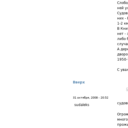
Слобо
ней у
Судов
них - 
1-2 к
В Кни
нет -
либо 
случа
А дер
дворо
1950-
С ува
Вверх
31 октября, 2008 - 20:52
судов
sudaleks
Огром
много
прожи