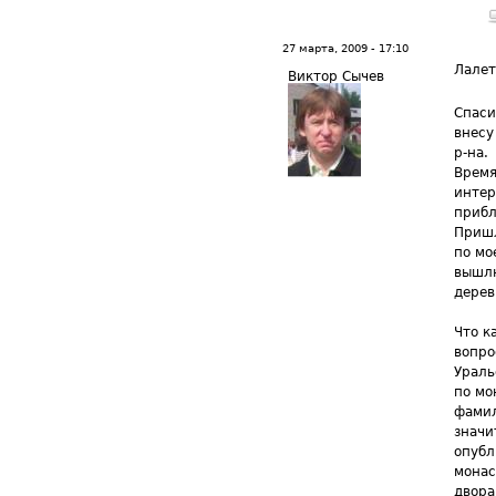
27 марта, 2009 - 17:10
Лале
Виктор Сычев
Спаси
внесу
р-на.
Время
интер
прибл
Пришл
по мо
вышлю
дерев
Что к
вопро
Ураль
по мо
фамил
значи
опубл
монас
двора