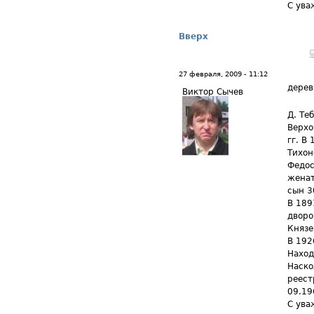
С ува
Вверх
27 февраля, 2009 - 11:12
дерев
Виктор Сычев
Д. Те
Верхо
гг. В
Тихон
Федос
женат
сын 3
В 189
дворо
Князе
В 192
Наход
Наско
реест
09.19
С ува