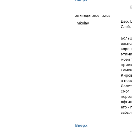
Вверх
28 января, 2009 - 22:02
Дер. 
nikolay
Слоб.
Больш
воспо
корен
этими
моей 
приез
Семён
Киров
в пои
Лалет
смог.
перев
Афган
его -
забыл
Вверх