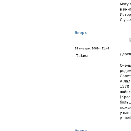
Могу 
в кни
Истор
С ува
Вверх
28 января, 2009 - 21:46
Дерев
Tatiana
Очень
родом
Лалет
А Лал
1570 
войск
(Крас
больш
пожал
у вас
д.Шай