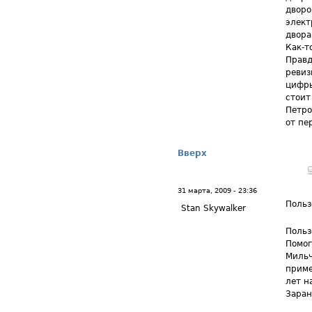
дворо
элект
двора
Как-т
Правд
ревиз
цифры
стоит
Петро
от пе
Вверх
31 марта, 2009 - 23:36
Польз
Stan Skywalker
Польз
Помог
Мильч
приме
лет н
Заран