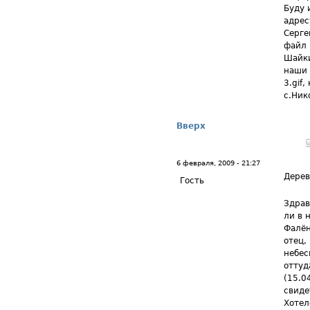
Буду 
адрес
Серге
файл 
Шайки
наши 
3.gif
с.Ник
Вверх
6 февраля, 2009 - 21:27
Дерев
Гость
Здрав
ли в 
Фалён
отец,
небес
оттуд
(15.0
свиде
Хотел