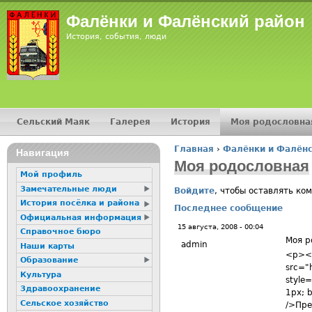
Jump
Фалёнки и Фалёнский район
История, события, люди
Сельский Маяк
Галерея
История
Моя родословна
Главное меню
Главная
›
Фалёнки и Фалёнс
16+
Навигация
Вы здесь
Моя родословная
Мой профиль
Замечательные люди
Войдите
, чтобы оставлять ко
История посёлка и района
Последнее сообщение
Официальная информация
15 августа, 2008 - 00:04
Справочное бюро
Моя р
admin
Наши карты
<p><i
Образование
src="h
Культура
style=
Здравоохранение
1px; b
Сельское хозяйство
/>Пре