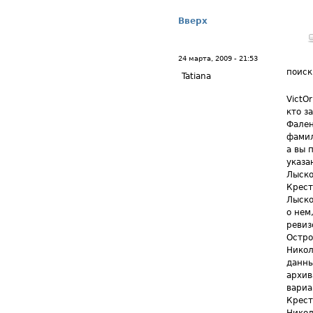
Вверх
24 марта, 2009 - 21:53
поиск
Tatiana
VictO
кто з
Фален
фамил
а вы 
указа
Лыско
Крест
Лыско
о нем
ревиз
Остро
Никол
данны
архив
вариа
Крест