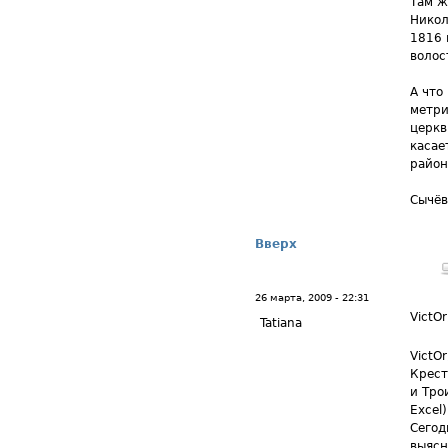
Там ж
Никол
1816 
волос
А что
метри
церкв
касае
район
Сычёв
Вверх
26 марта, 2009 - 22:31
VictOr
Tatiana
VictO
Крест
и Тро
Excel)
Сегод
выясн