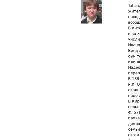
Tatia
жител
наход
вообщ
В инт
в вот
числи
Ивано
Вряд 
сын т
или в
Надею
переп
В 189
н.п. 
сколь
надо 
В Кир
сельс
Ф. 576
папка
домов
семьи
скота