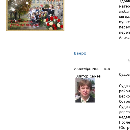
Здрав
матер
любая
когда
пункт
перем
переп
Алекс
Вверх
29 октября, 2008 - 18:30
Судов
Виктор Сычев
Судов
район
Верхо
Остро
Судов
дерев
недал
После
(Остр