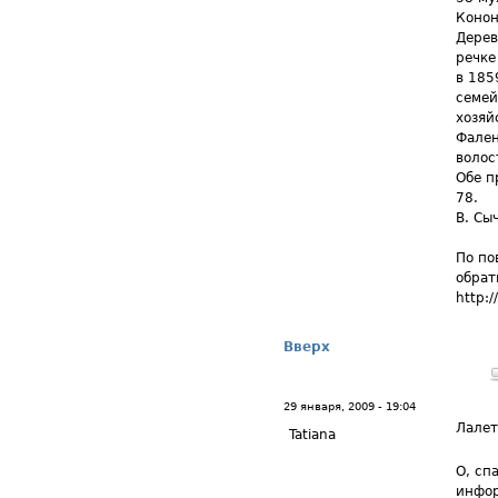
Конон
Дерев
речке
в 185
семей
хозяй
Фален
волос
Обе п
78.
В. Сы
По по
обрат
http:
Вверх
29 января, 2009 - 19:04
Лале
Tatiana
О, сп
инфор