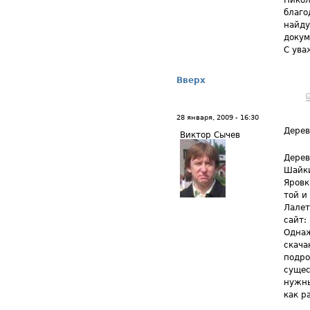
Никол
благо
найду
докум
С ува
Вверх
28 января, 2009 - 16:30
Дере
Виктор Сычев
Дерев
Шайки
Яровк
той и
Лалет
сайт:
Однаж
скача
подро
сущес
нужны
как р