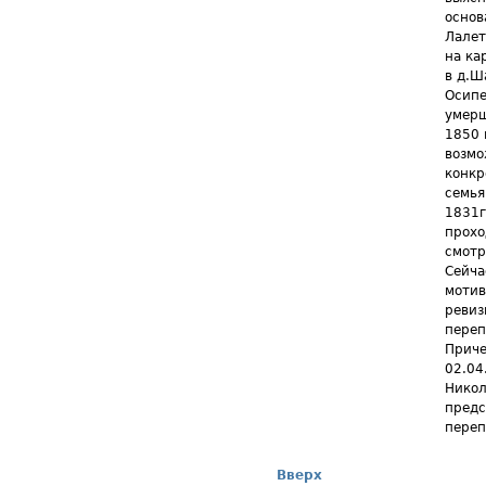
основ
Лалет
на ка
в д.Ш
Осипе
умерш
1850 
возмо
конкр
семья
1831г
прохо
смотр
Сейча
мотив
ревиз
переп
Приче
02.04
Никол
предс
переп
Вверх