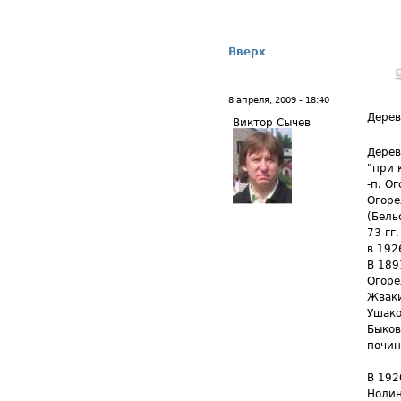
Вверх
8 апреля, 2009 - 18:40
Дерев
Виктор Сычев
Дерев
"при 
-п. О
Огоре
(Бель
73 гг.
в 192
В 189
Огоре
Жваки
Ушако
Быков
почин
В 192
Нолин