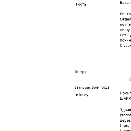
Батал
Гость
Викто
Отдел
нет (
пишу 
Есть 
почин
С ува
Вверх
28 января, 2009 - 00:23
Помиг
nikolay
ШАЙК
Здрав
(топо
дерев
(пред