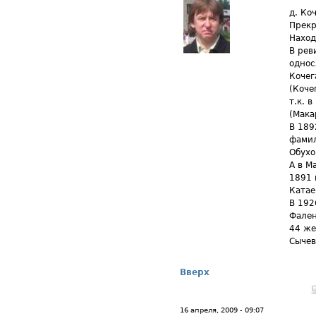
д. Ко
Прекр
Наход
В рев
однос
Кочег
(Коче
т.к. 
(Мака
В 1892
фамил
Обухо
А в М
1891 
Катае
В 192
Фален
44 же
Сычев
Вверх
16 апреля, 2009 - 09:07