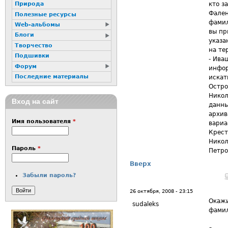
кто з
Природа
Фален
Полезные ресурсы
фамил
Web-альбомы
вы пр
Блоги
указа
Творчество
на те
Подшивки
- Ива
Форум
инфор
Последние материалы
искат
Остро
Никол
Вход на сайт
данны
архив
Имя пользователя
*
вариа
Крест
Никол
Пароль
*
Петр
Вверх
Забыли пароль?
26 октября, 2008 - 23:15
Окажи
sudaleks
фамил