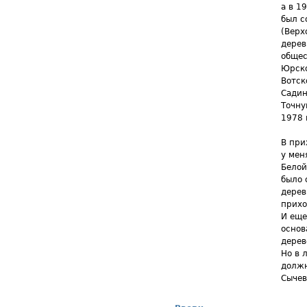
а в 1
был с
(Верх
дерев
общес
Юрско
Вотск
Садин
Точну
1978 
В при
у мен
Белой
было 
дерев
прихо
И еще
основ
дерев
Но в 
должн
Сычев