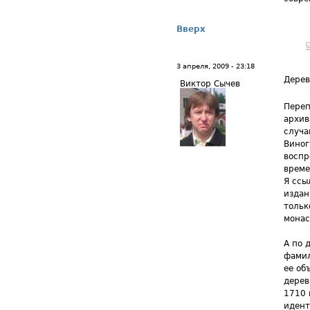
Вверх
3 апреля, 2009 - 23:18
Дере
Виктор Сычев
Переп
архив
случа
Виног
воспр
време
Я ссы
издан
тольк
монас
А по 
фамил
ее об
дерев
1710 
идент