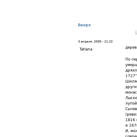
Вверх
3 апреля, 2009 - 21:23
дере
Tatiana
По пе
умерш
дряхл
1727"
Шиляе
други
монас
Лыско
лупой
Сычев
(реви
1816 
и 167
И, мо
совре