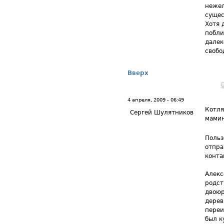
нежел
сущес
Хотя 
побли
далек
свобо
Вверх
4 апреля, 2009 - 06:49
Котля
Сергей Шулятников
мами
Польз
отпра
контак
Алекс
родст
двоюр
дерев
переи
был к