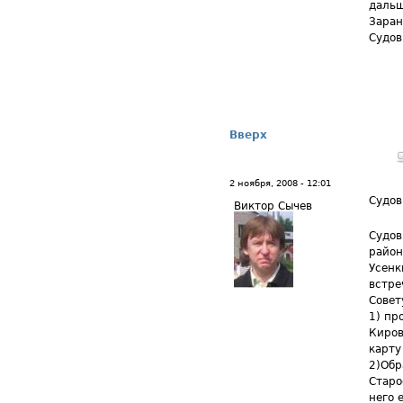
дальш
Заран
Судов
Вверх
2 ноября, 2008 - 12:01
Судов
Виктор Сычев
Судов
район
Усенк
встре
Совет
1) пр
Киров
карту
2)Обр
Старо
него е