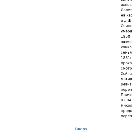
основ
Лалет
на ка
в д.Ш
Осипе
умерш
1850 
возмо
конкр
семья
1831г
прохо
смотр
Сейча
мотив
ревиз
переп
Приче
02.04
Никол
предс
переп
Вверх