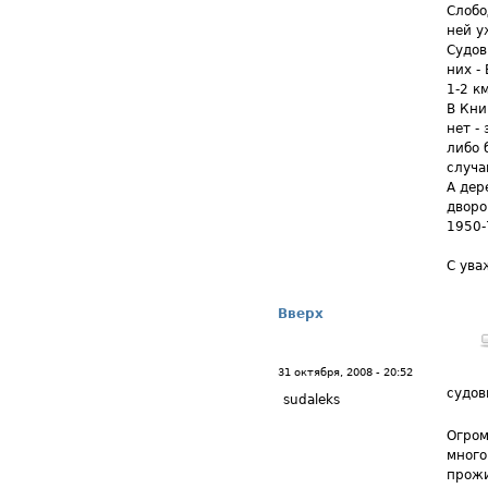
Слобо
ней у
Судов
них - 
1-2 к
В Кни
нет -
либо 
случа
А дер
дворо
1950-
С ува
Вверх
31 октября, 2008 - 20:52
судов
sudaleks
Огром
много
прожи