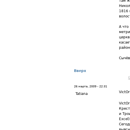
Там ж
Никол
1816 
волос
А что
метри
церкв
касае
район
Сычёв
Вверх
26 марта, 2009 - 22:31
VictOr
Tatiana
VictO
Крест
и Тро
Excel)
Сегод
выясн