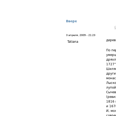
Вверх
3 апреля, 2009 - 21:23
дере
Tatiana
По пе
умерш
дряхл
1727"
Шиляе
други
монас
Лыско
лупой
Сычев
(реви
1816 
и 167
И, мо
совре