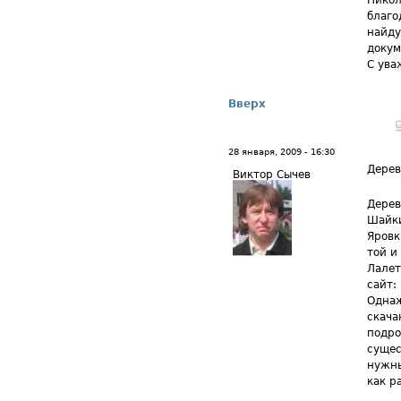
Никол
благо
найду
докум
С ува
Вверх
28 января, 2009 - 16:30
Дере
Виктор Сычев
Дерев
Шайки
Яровк
той и
Лалет
сайт:
Однаж
скача
подро
сущес
нужны
как р