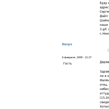
Буду 
адрес
Серге
файл 
Шайки
наши 
3.gif
с.Ник
Вверх
6 февраля, 2009 - 21:27
Дерев
Гость
Здрав
ли в 
Фалён
отец,
небес
оттуд
(15.0
свиде
Хотел