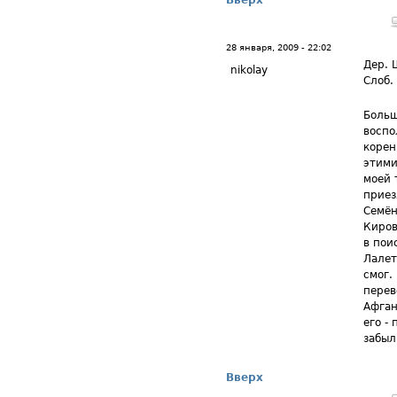
Вверх
28 января, 2009 - 22:02
Дер. 
nikolay
Слоб.
Больш
воспо
корен
этими
моей 
приез
Семён
Киров
в пои
Лалет
смог.
перев
Афган
его -
забыл
Вверх