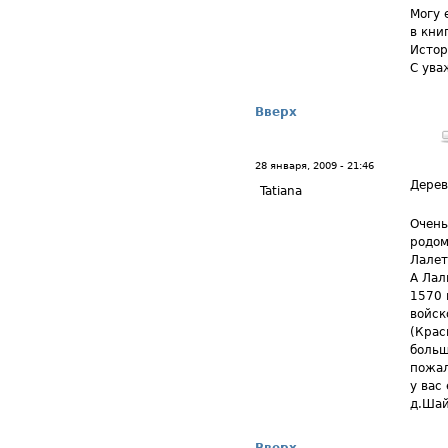
Могу 
в кни
Истор
С ува
Вверх
28 января, 2009 - 21:46
Дерев
Tatiana
Очень
родом
Лалет
А Лал
1570 
войск
(Крас
больш
пожал
у вас
д.Шай