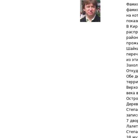
Фамил
фамил
на ко
показ
В Кир
распр
район
прожи
Шайки
переч
из эт
Захол
Откуд
Обе д
терри
Верхо
века 
Остро
Дерев
Степа
запис
7 дво
Лалет
Степа
38 му