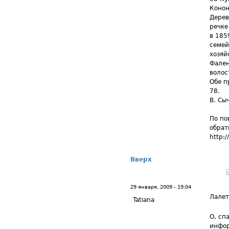
Конон
Дерев
речке
в 185
семей
хозяй
Фален
волос
Обе п
78.
В. Сы
По по
обрат
http:
Вверх
29 января, 2009 - 19:04
Лале
Tatiana
О, сп
инфор