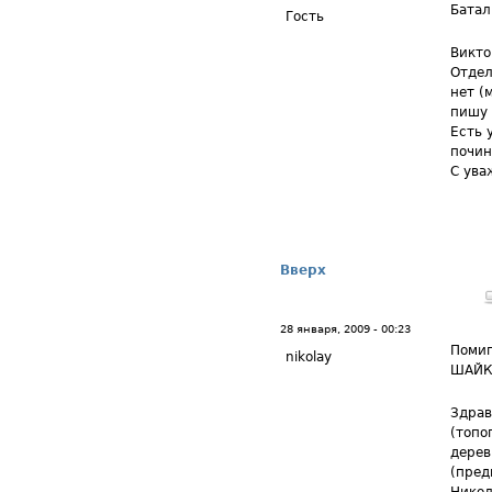
Батал
Гость
Викто
Отдел
нет (
пишу 
Есть 
почин
С ува
Вверх
28 января, 2009 - 00:23
Помиг
nikolay
ШАЙК
Здрав
(топо
дерев
(пред