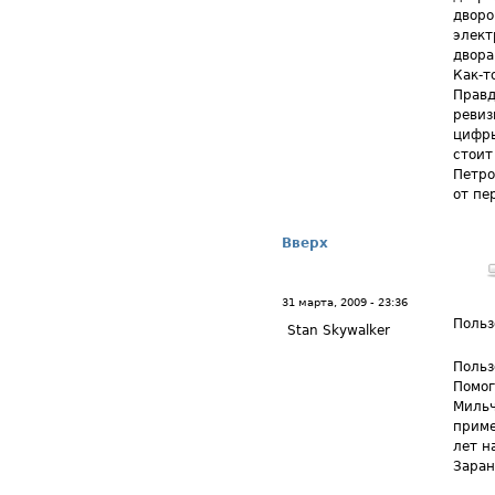
дворо
элект
двора
Как-т
Правд
ревиз
цифры
стоит
Петро
от пе
Вверх
31 марта, 2009 - 23:36
Польз
Stan Skywalker
Польз
Помог
Мильч
приме
лет н
Заран