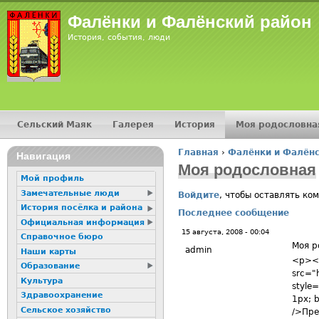
Jump
Фалёнки и Фалёнский район
История, события, люди
Сельский Маяк
Галерея
История
Моя родословна
Главное меню
Главная
›
Фалёнки и Фалёнс
16+
Навигация
Вы здесь
Моя родословная
Мой профиль
Замечательные люди
Войдите
, чтобы оставлять ко
История посёлка и района
Последнее сообщение
Официальная информация
15 августа, 2008 - 00:04
Справочное бюро
Моя р
admin
Наши карты
<p><i
Образование
src="h
Культура
style=
Здравоохранение
1px; b
Сельское хозяйство
/>Пре