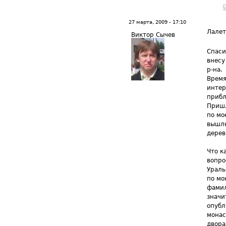
27 марта, 2009 - 17:10
Лале
Виктор Сычев
Спаси
внесу
р-на.
Время
интер
прибл
Пришл
по мо
вышлю
дерев
Что к
вопро
Ураль
по мо
фамил
значи
опубл
монас
двора