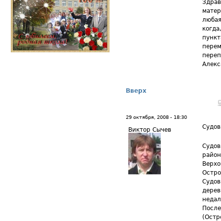
Здрав
матер
любая
когда
пункт
перем
переп
Алекс
Вверх
29 октября, 2008 - 18:30
Судов
Виктор Сычев
Судов
район
Верхо
Остро
Судов
дерев
недал
После
(Остр