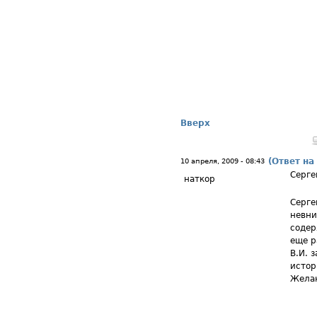
Вверх
(Ответ на
10 апреля, 2009 - 08:43
Серге
наткор
Серге
невни
содер
еще р
В.И. 
истор
Желаю