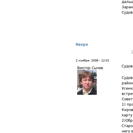
дальш
Заран
Судов
Вверх
2 ноября, 2008 - 12:01
Судов
Виктор Сычев
Судов
район
Усенк
встре
Совет
1) пр
Киров
карту
2)Обр
Старо
него е