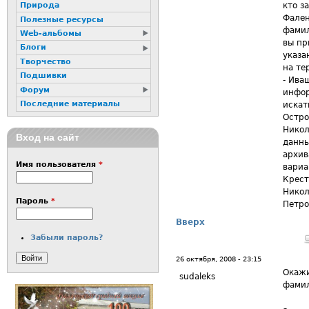
кто з
Природа
Фален
Полезные ресурсы
фамил
Web-альбомы
вы пр
Блоги
указа
Творчество
на те
Подшивки
- Ива
Форум
инфор
Последние материалы
искат
Остро
Никол
Вход на сайт
данны
архив
Имя пользователя
*
вариа
Крест
Никол
Пароль
*
Петр
Вверх
Забыли пароль?
26 октября, 2008 - 23:15
Окажи
sudaleks
фамил