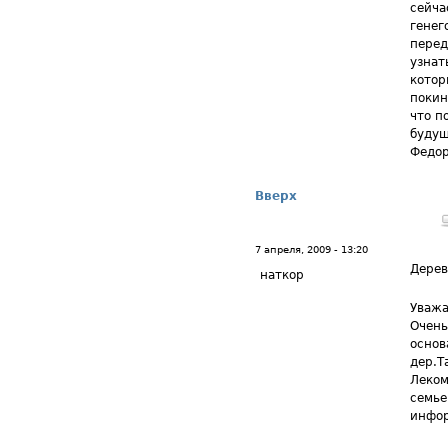
сейча
генег
перед
узнат
котор
покин
что п
будущ
Федор
Вверх
7 апреля, 2009 - 13:20
Дерев
наткор
Уважа
Очень
основ
дер.Т
Леком
семье
инфо