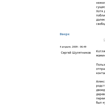
нежел
сущес
Хотя 
побли
далек
свобо
Вверх
4 апреля, 2009 - 06:49
Котля
Сергей Шулятников
мами
Польз
отпра
контак
Алекс
родст
двоюр
дерев
переи
был к