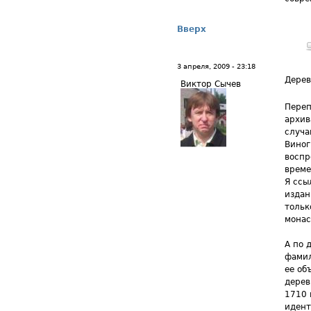
Вверх
3 апреля, 2009 - 23:18
Дере
Виктор Сычев
Переп
архив
случа
Виног
воспр
време
Я ссы
издан
тольк
монас
А по 
фамил
ее об
дерев
1710 
идент