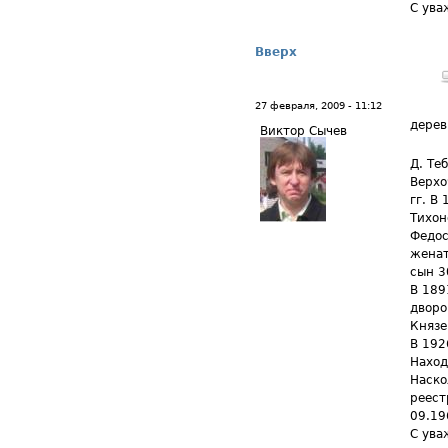
С ува
Вверх
27 февраля, 2009 - 11:12
дерев
Виктор Сычев
Д. Те
Верхо
гг. В
Тихон
Федос
женат
сын 3
В 189
дворо
Князе
В 192
Наход
Наско
реест
09.19
С ува