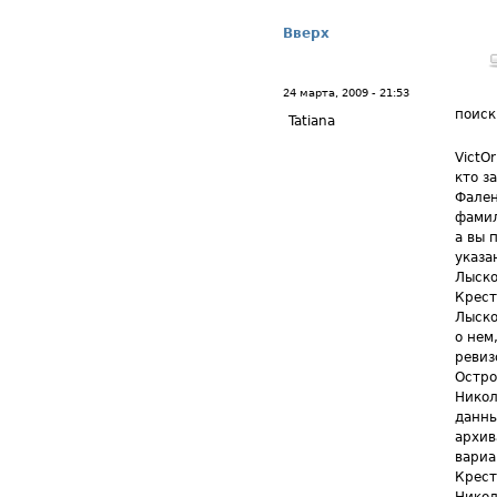
Вверх
24 марта, 2009 - 21:53
поиск
Tatiana
VictO
кто з
Фален
фамил
а вы 
указа
Лыско
Крест
Лыско
о нем
ревиз
Остро
Никол
данны
архив
вариа
Крест