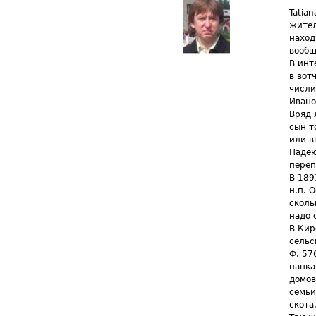
Tatia
жител
наход
вообщ
В инт
в вот
числи
Ивано
Вряд 
сын т
или в
Надею
переп
В 189
н.п. 
сколь
надо 
В Кир
сельс
Ф. 576
папка
домов
семьи
скота