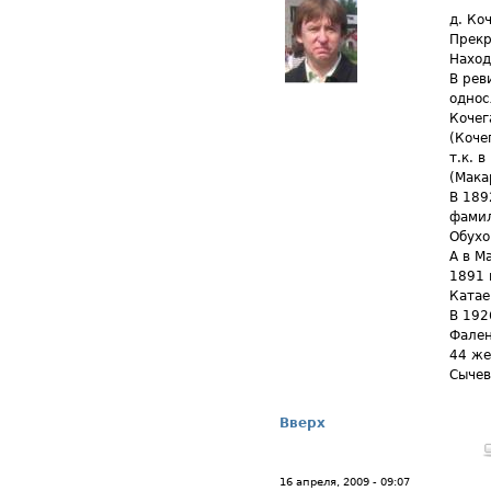
д. Ко
Прекр
Наход
В рев
однос
Кочег
(Коче
т.к. 
(Мака
В 1892
фамил
Обухо
А в М
1891 
Катае
В 192
Фален
44 же
Сычев
Вверх
16 апреля, 2009 - 09:07