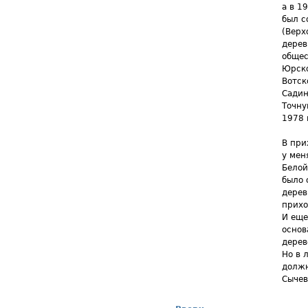
а в 1
был с
(Верх
дерев
общес
Юрско
Вотск
Садин
Точну
1978 
В при
у мен
Белой
было 
дерев
прихо
И еще
основ
дерев
Но в 
должн
Сычев