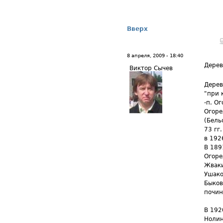
Вверх
8 апреля, 2009 - 18:40
Дерев
Виктор Сычев
Дерев
"при 
-п. О
Огоре
(Бель
73 гг.
в 192
В 189
Огоре
Жваки
Ушако
Быков
почин
В 192
Нолин