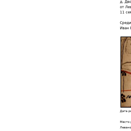
д. Дв
от Ле
11 се
Среди
Иван 
Дата р
Место 
Леван