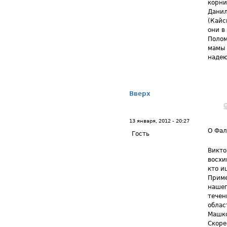
корни
Данил
(Кайс
они в
Полом
мамы 
надею
Вверх
13 января, 2012 - 20:27
О Фал
Гость
Викто
восхи
кто и
Приме
нашег
течен
облас
Машко
Скоре