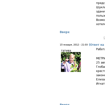
предс
Шукли
здани
польз
Возмо
хотел
Вверх
(Ответ на
15 января, 2012 - 21:03
Работ
татива
МЕТРИ
25 ав
Глоба
крест
закон
Елиза
Игнат
Вверх