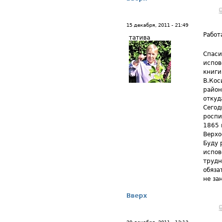
15 декабря, 2011 - 21:49
Работ
татива
Спаси
испов
книги
В.Кос
район
откуд
Сегод
роспи
1865 
Верхо
Буду 
испов
трудн
обяза
не за
Вверх