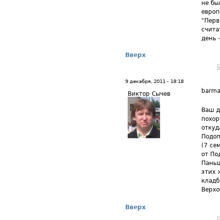
не бы
европ
"Перв
счита
день 
Вверх
9 декабря, 2011 - 18:18
barma
Виктор Сычев
Ваш д
похор
откуд
Подоп
(7 се
от По
Паньш
этих 
кладб
Верхо
Вверх