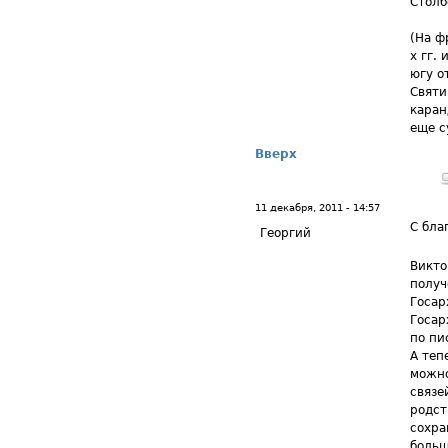
Столб
(На ф
х гг.
югу о
Святи
каран
еще с
Вверх
11 декабря, 2011 - 14:57
С бла
Георгий
Викто
получ
Госар
Госар
по пи
А теп
можно
связе
родст
сохра
больш