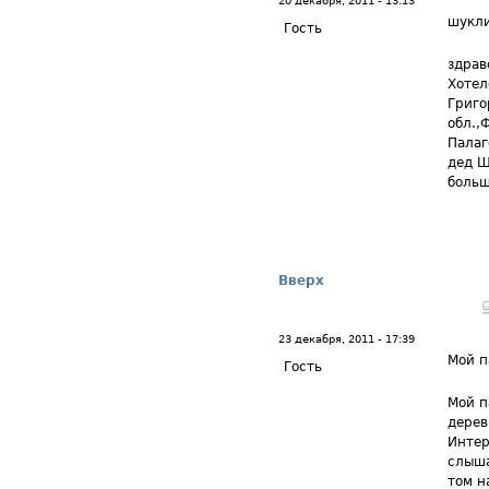
20 декабря, 2011 - 13:13
шукл
Гость
здрав
Хотел
Григо
обл.,
Палаг
дед Ш
больш
Вверх
23 декабря, 2011 - 17:39
Мой п
Гость
Мой п
дерев
Интер
слыша
том н