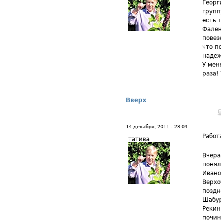
Георг
групп
есть 
Фален
повез
что п
надеж
У мен
раза!
Вверх
14 декабря, 2011 - 23:04
Работ
татива
Вчера
понял
Ивано
Верхо
поздн
Шабур
Рекин
почин