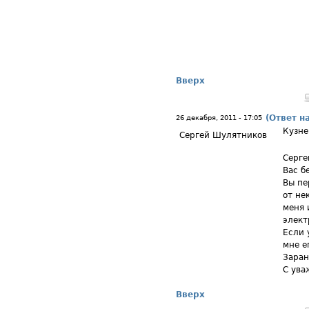
Вверх
(Ответ н
26 декабря, 2011 - 17:05
Кузне
Сергей Шулятников
Серге
Вас б
Вы пе
от не
меня 
элект
Если 
мне е
Заран
С ува
Вверх