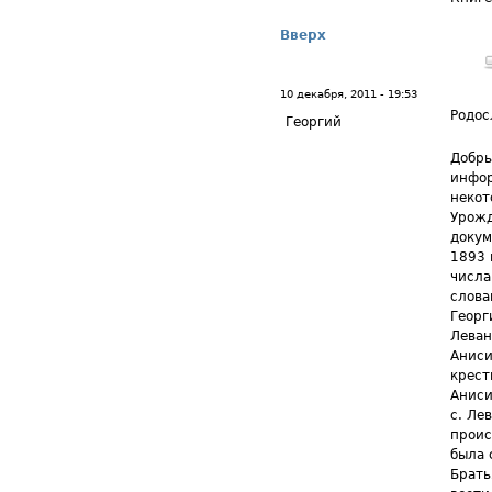
Вверх
10 декабря, 2011 - 19:53
Родос
Георгий
Добры
инфор
некот
Урожд
докум
1893 
числа
слова
Георг
Леван
Аниси
крест
Аниси
с. Ле
проис
была 
Брать