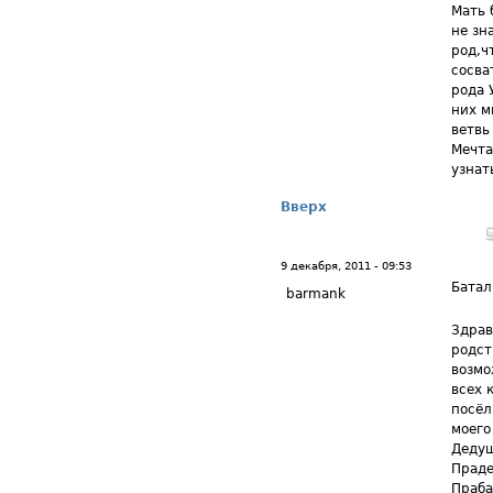
Мать 
не зн
род,ч
сосва
рода 
них м
ветвь
Мечта
узнат
Вверх
9 декабря, 2011 - 09:53
Батал
barmank
Здрав
родст
возмо
всех 
посёл
моего
Дедуш
Праде
Праба