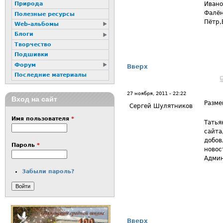
Ивано
Природа
Фалён
Полезные ресурсы
Пётр,
Web-альбомы
Блоги
Творчество
Подшивки
Форум
Вверх
Последние материалы
27 ноября, 2011 - 22:22
Вход на сайт
Разме
Сергей Шулятников
Имя пользователя
*
Татья
сайта
добов
Пароль
*
новос
Адми
Забыли пароль?
Вверх