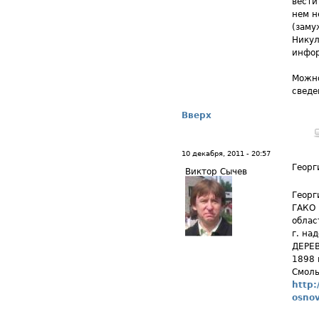
вести
нем н
(заму
Никул
инфор
Можно
сведе
Вверх
10 декабря, 2011 - 20:57
Георг
Виктор Сычев
Георг
ГАКО 
облас
г. на
ДЕРЕВ
1898 
Смоль
http:
osnov