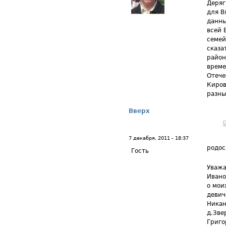
Деряг
для В
данны
всей 
семей
сказа
район
време
Отече
Киров
разны
Вверх
7 декабря, 2011 - 18:37
родос
Гость
Уважа
Ивано
о мои
девич
Никан
д.Зве
Григо