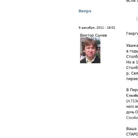
если 
Вверх
9 декабря, 2011 - 18:01
Георг
Виктор Сычев
Уважа
в год
Столб
Но в 
Столб
р. Св
перее
В Пер
Столб
(л.713
него ж
дочь О
Столбов
Ваша 
СТАРО