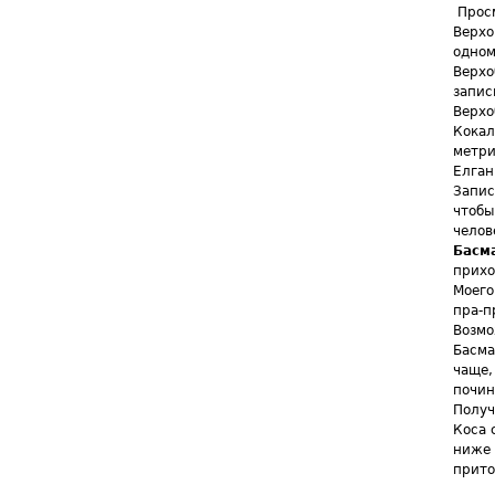
Просм
Верхо
одном
Верхо
запис
Верхо
Кокал
метри
Елган
Запис
чтобы
челов
Басм
прихо
Моего
пра-п
Возмо
Басма
чаще,
почин
Получ
Коса 
ниже 
прито