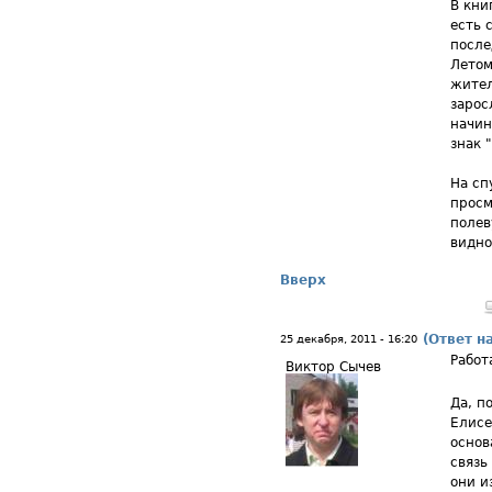
В кни
есть 
после
Летом
жител
зарос
начин
знак 
На сп
просм
полев
видно
Вверх
(Ответ н
25 декабря, 2011 - 16:20
Работ
Виктор Сычев
Да, п
Елис
основ
связь
они и