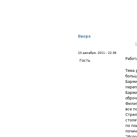
Вверх
23 декабря, 2011 - 22:38
Работ
Гость
Тема 
больш
Барми
переп
Барми
оброч
Филип
все п
Стрел
столе
по по
почин
"Испо