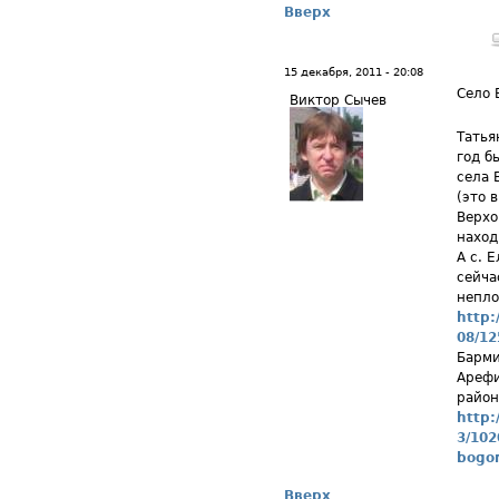
Вверх
15 декабря, 2011 - 20:08
Село 
Виктор Сычев
Татья
год б
села 
(это 
Верхо
наход
А с. 
сейча
непло
http:
08/12
Барми
Арефи
район
http:
3/102
bogo
Вверх