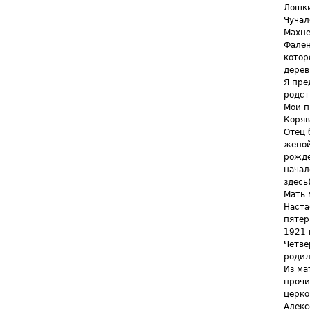
Лошки
Чучал
Махне
Фален
котор
дерев
Я пре
родст
Мои п
Коряв
Отец 
женой
рожде
начал
здесь)
Мать 
Наста
пятер
1921 
Четве
родил
Из ма
прочи
церко
Алекс