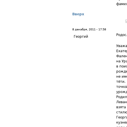
фамил
Вверх
8 декабря, 2011 - 17:58
Родос
Георгий
Уважа
Екате
Фален
на Ур
в пои
рожде
не им
тёти.
точко
урожд
Родил
Леван
взята
стилю
Георг
кузне