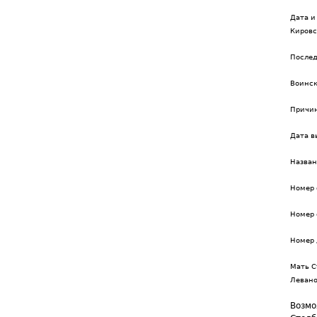
Дата и
Кировс
Послед
Воинск
Причин
Дата в
Назва
Номер 
Номер 
Номер 
Мать С
Леван
Возмо