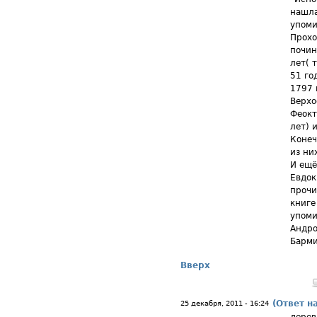
нашла
упоми
Прохо
почин
лет( 
51 го
1797 
Верхо
Феокт
лет) 
Конеч
из ни
И ещё
Евдок
прочи
книге
упоми
Андро
Барм
Вверх
(Ответ н
25 декабря, 2011 - 16:24