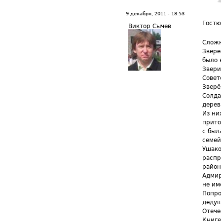
9 декабря, 2011 - 18:53
Гостю
Виктор Сычев
Сложн
Звере
было 
Звери
Совет
Зверё
Солда
дерев
Из ни
прито
с был
семей
Ушако
распр
район
Адмир
не им
Попро
дедуш
Отече
Книге