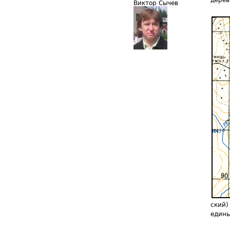
дерев
Виктор Сычев
ский
едины