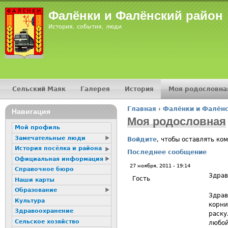
Jump
Фалёнки и Фалёнский район
История, события, люди
Сельский Маяк
Галерея
История
Моя родословна
Главное меню
Главная
›
Фалёнки и Фалёнс
16+
Навигация
Вы здесь
Моя родословная
Мой профиль
Замечательные люди
Войдите
, чтобы оставлять ко
История посёлка и района
Последнее сообщение
Официальная информация
27 ноября, 2011 - 19:14
Справочное бюро
Здрав
Гость
Наши карты
Образование
Здрав
Культура
корни
Здравоохранение
раску
Сельское хозяйство
любой