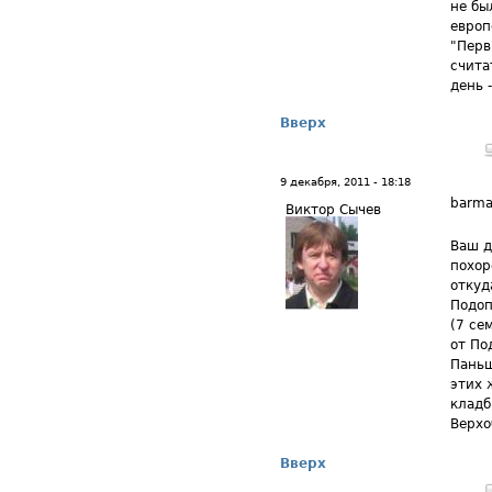
не бы
европ
"Перв
счита
день 
Вверх
9 декабря, 2011 - 18:18
barma
Виктор Сычев
Ваш д
похор
откуд
Подоп
(7 се
от По
Паньш
этих 
кладб
Верхо
Вверх