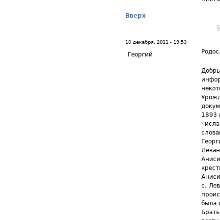
Вверх
10 декабря, 2011 - 19:53
Родос
Георгий
Добры
инфор
некот
Урожд
докум
1893 
числа
слова
Георг
Леван
Аниси
крест
Аниси
с. Ле
проис
была 
Брать