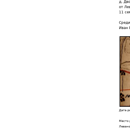
д. Дв
от Ле
11 се
Среди
Иван 
Дата р
Место 
Леван