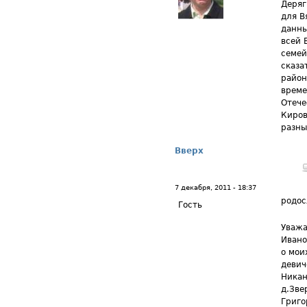
Деряг
для В
данны
всей 
семей
сказа
район
време
Отече
Киров
разны
Вверх
7 декабря, 2011 - 18:37
родос
Гость
Уважа
Ивано
о мои
девич
Никан
д.Зве
Григо