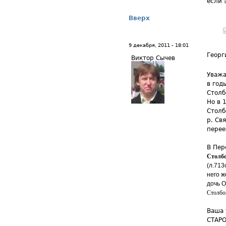
если 
Вверх
9 декабря, 2011 - 18:01
Георг
Виктор Сычев
Уважа
в год
Столб
Но в 
Столб
р. Св
перее
В Пер
Столб
(л.713
него ж
дочь О
Столбов
Ваша 
СТАРО