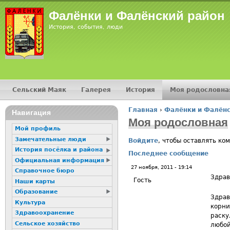
Jump
Фалёнки и Фалёнский район
История, события, люди
Сельский Маяк
Галерея
История
Моя родословна
Главное меню
Главная
›
Фалёнки и Фалёнс
16+
Навигация
Вы здесь
Моя родословная
Мой профиль
Замечательные люди
Войдите
, чтобы оставлять ко
История посёлка и района
Последнее сообщение
Официальная информация
27 ноября, 2011 - 19:14
Справочное бюро
Здрав
Гость
Наши карты
Образование
Здрав
Культура
корни
Здравоохранение
раску
Сельское хозяйство
любой