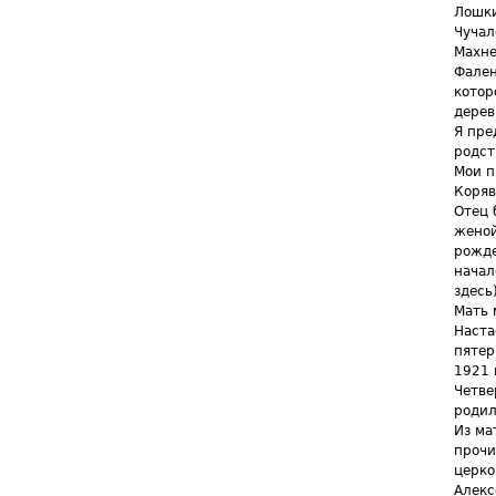
Лошки
Чучал
Махне
Фален
котор
дерев
Я пре
родст
Мои п
Коряв
Отец 
женой
рожде
начал
здесь)
Мать 
Наста
пятер
1921 
Четве
родил
Из ма
прочи
церко
Алекс