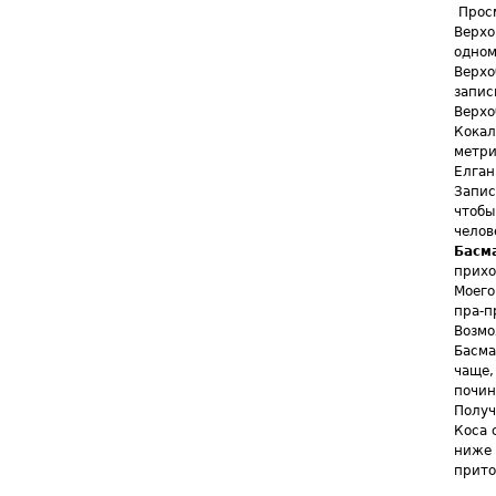
Просм
Верхо
одном
Верхо
запис
Верхо
Кокал
метри
Елган
Запис
чтобы
челов
Басм
прихо
Моего
пра-п
Возмо
Басма
чаще,
почин
Получ
Коса 
ниже 
прито