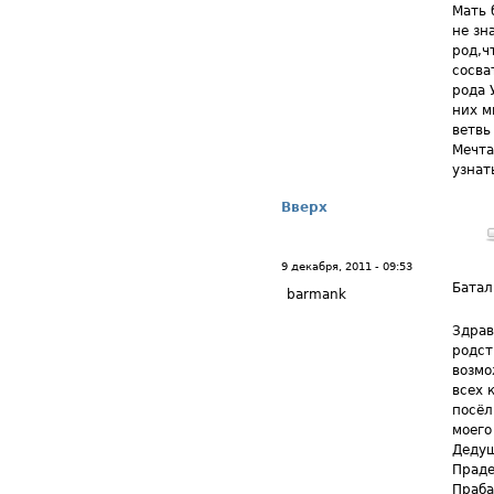
Мать 
не зн
род,ч
сосва
рода 
них м
ветвь
Мечта
узнат
Вверх
9 декабря, 2011 - 09:53
Батал
barmank
Здрав
родст
возмо
всех 
посёл
моего
Дедуш
Праде
Праба