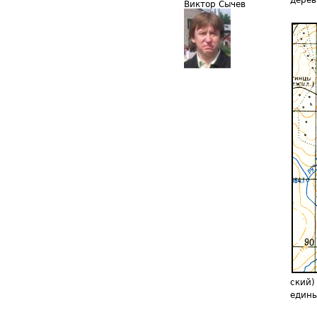
дерев
Виктор Сычев
ский
едины