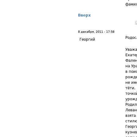
фамил
Вверх
8 декабря, 2011 - 17:58
Родос
Георгий
Уважа
Екате
Фален
на Ур
в пои
рожде
не им
тёти.
точко
урожд
Родил
Леван
взята
стилю
Георг
кузне