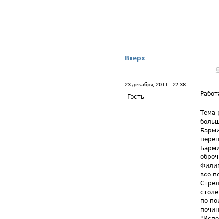
Вверх
23 декабря, 2011 - 22:38
Работ
Гость
Тема 
больш
Барми
переп
Барми
оброч
Филип
все п
Стрел
столе
по по
почин
"Испо