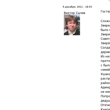
9 декабря, 2011 - 18:53
Гостю
Виктор Сычев
Сложн
Звере
было 
Звери
Совет
Зверё
Солда
дерев
Из ни
прито
с был
семей
Ушако
распр
район
Адмир
не им
Попро
дедуш
Отече
Книге