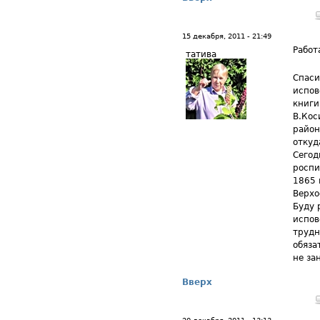
15 декабря, 2011 - 21:49
Работ
татива
Спаси
испов
книги
В.Кос
район
откуд
Сегод
роспи
1865 
Верхо
Буду 
испов
трудн
обяза
не за
Вверх