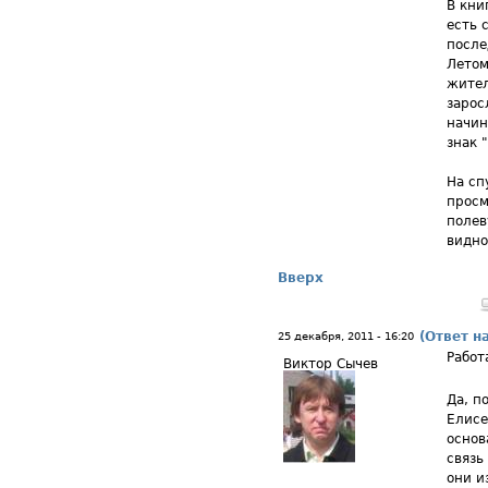
В кни
есть 
после
Летом
жител
зарос
начин
знак 
На сп
просм
полев
видно
Вверх
(Ответ н
25 декабря, 2011 - 16:20
Работ
Виктор Сычев
Да, п
Елис
основ
связь
они и