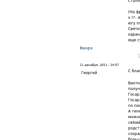
Столб
(На ф
х гг.
югу о
Святи
каран
еще с
Вверх
11 декабря, 2011 - 14:57
С бла
Георгий
Викто
получ
Госар
Госар
по пи
А теп
можно
связе
родст
сохра
больш