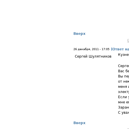
Вверх
(Ответ н
26 декабря, 2011 - 17:05
Кузне
Сергей Шулятников
Серге
Вас б
Вы пе
от не
меня 
элект
Если 
мне е
Заран
С ува
Вверх