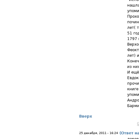
нашла
упоми
Прохо
почин
лет( 
51 го
1797 
Верхо
Феокт
лет) 
Конеч
из ни
И ещё
Евдок
прочи
книге
упоми
Андро
Барм
Вверх
(Ответ н
25 декабря, 2011 - 16:24