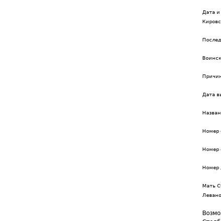
Дата и
Кировс
Послед
Воинск
Причин
Дата в
Назва
Номер 
Номер 
Номер 
Мать С
Леван
Возмо