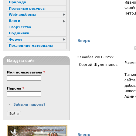
Ивано
Природа
Фалён
Полезные ресурсы
Пётр,
Web-альбомы
Блоги
Творчество
Подшивки
Форум
Вверх
Последние материалы
27 ноября, 2011 - 22:22
Вход на сайт
Разме
Сергей Шулятников
Имя пользователя
*
Татья
сайта
добов
Пароль
*
новос
Адми
Забыли пароль?
Вверх