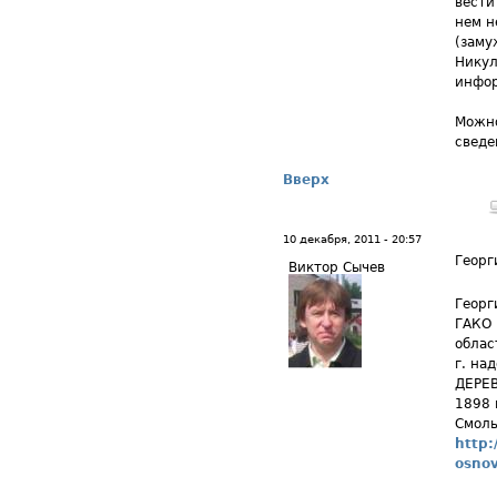
вести
нем н
(заму
Никул
инфор
Можно
сведе
Вверх
10 декабря, 2011 - 20:57
Георг
Виктор Сычев
Георг
ГАКО 
облас
г. на
ДЕРЕВ
1898 
Смоль
http:
osnov