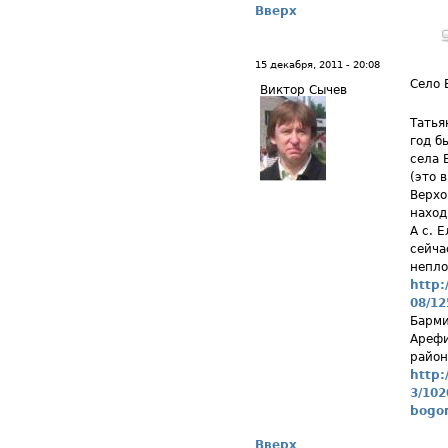
Вверх
15 декабря, 2011 - 20:08
Село 
Виктор Сычев
Татья
год б
села 
(это 
Верхо
наход
А с. 
сейча
непло
http:
08/12
Барми
Арефи
район
http:
3/102
bogo
Вверх