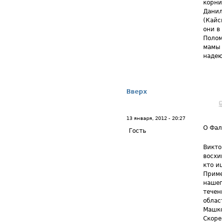
корни
Данил
(Кайс
они в
Полом
мамы 
надею
Вверх
13 января, 2012 - 20:27
О Фал
Гость
Викто
восхи
кто и
Приме
нашег
течен
облас
Машко
Скоре