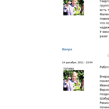
Георг
групп
есть 
Фален
повез
что п
надеж
У мен
раза!
Вверх
14 декабря, 2011 - 23:04
Работ
татива
Вчера
понял
Ивано
Верхо
поздн
Шабур
Рекин
почин