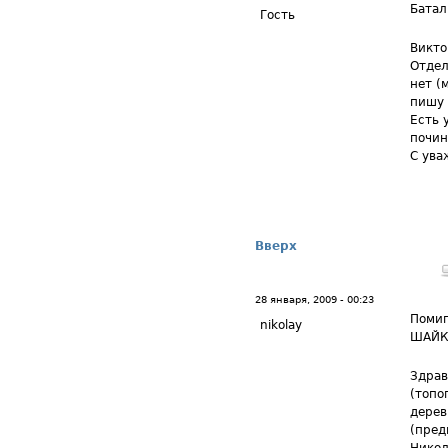
Батал
Гость
Викто
Отдел
нет (
пишу 
Есть 
почин
С ува
Вверх
28 января, 2009 - 00:23
Помиг
nikolay
ШАЙК
Здрав
(топо
дерев
(пред