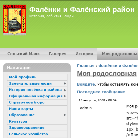
Jump
Фалёнки и Фалёнский район
История, события, люди
Сельский Маяк
Галерея
История
Моя родословна
Главное меню
Главная
›
Фалёнки и Фалёнс
16+
Навигация
Вы здесь
Моя родословная
Мой профиль
Замечательные люди
Войдите
, чтобы оставлять ко
История посёлка и района
Последнее сообщение
Официальная информация
15 августа, 2008 - 00:04
Справочное бюро
Моя р
admin
Наши карты
<p><i
Образование
src="h
Культура
style=
Здравоохранение
1px; b
Сельское хозяйство
/>Пре