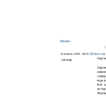
Вверх
(Ответ на
10 апреля, 2009 - 08:43
Серге
наткор
Серге
невни
содер
еще р
В.И. 
истор
Желаю