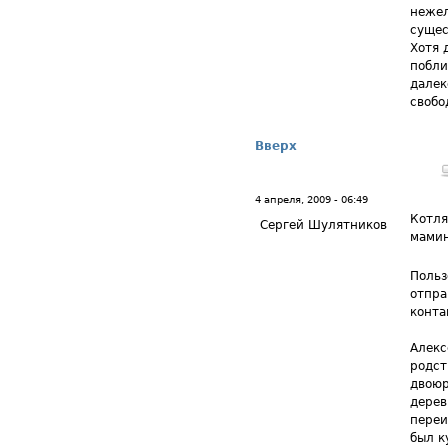
нежел
сущес
Хотя 
побли
далек
свобо
Вверх
4 апреля, 2009 - 06:49
Котля
Сергей Шулятников
мами
Польз
отпра
контак
Алекс
родст
двоюр
дерев
переи
был к