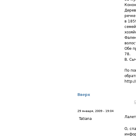
Конон
Дерев
речке
в 185
семей
хозяй
Фален
волос
Обе п
78.
В. Сы
По по
обрат
http:
Вверх
29 января, 2009 - 19:04
Лале
Tatiana
О, сп
инфор