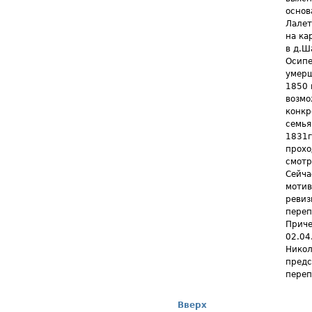
основ
Лалет
на ка
в д.Ш
Осипе
умерш
1850 
возмо
конкр
семья
1831г
прохо
смотр
Сейча
мотив
ревиз
переп
Приче
02.04
Никол
предс
переп
Вверх