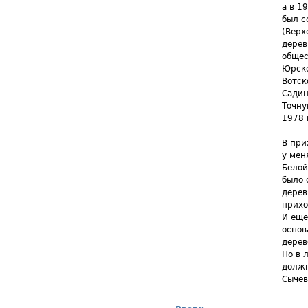
а в 1
был с
(Верх
дерев
общес
Юрско
Вотск
Садин
Точну
1978 
В при
у мен
Белой
было 
дерев
прихо
И еще
основ
дерев
Но в 
должн
Сычев