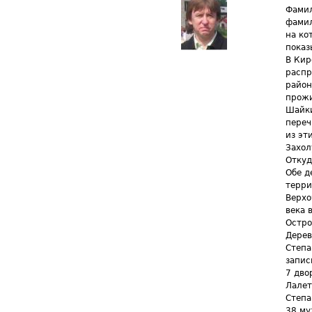
Фамил
фамил
на ко
показ
В Кир
распр
район
прожи
Шайки
переч
из эт
Захол
Откуд
Обе д
терри
Верхо
века 
Остро
Дерев
Степа
запис
7 дво
Лалет
Степа
38 му