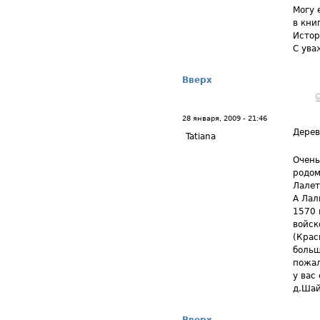
Могу 
в кни
Истор
С ува
Вверх
28 января, 2009 - 21:46
Дерев
Tatiana
Очень
родом
Лалет
А Лал
1570 
войск
(Крас
больш
пожал
у вас
д.Шай