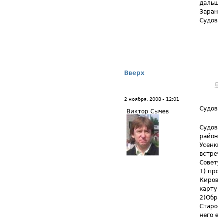
дальш
Заран
Судов
Вверх
2 ноября, 2008 - 12:01
Судов
Виктор Сычев
Судов
район
Усенк
встре
Совет
1) пр
Киров
карту
2)Обр
Старо
него е