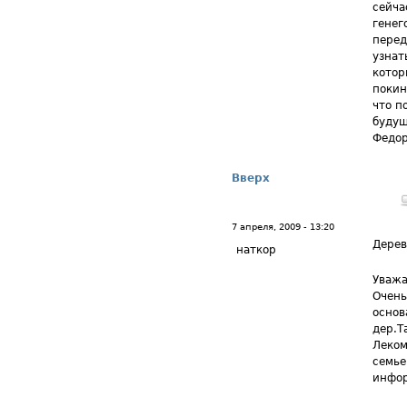
сейча
генег
перед
узнат
котор
покин
что п
будущ
Федор
Вверх
7 апреля, 2009 - 13:20
Дерев
наткор
Уважа
Очень
основ
дер.Т
Леком
семье
инфо