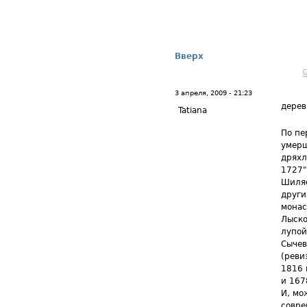
Вверх
3 апреля, 2009 - 21:23
дере
Tatiana
По пе
умерш
дряхл
1727"
Шиляе
други
монас
Лыско
лупой
Сычев
(реви
1816 
и 167
И, мо
совре