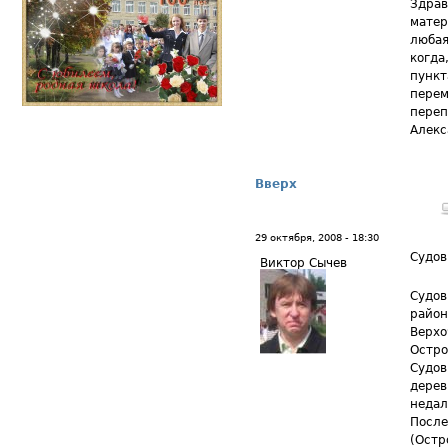
Здрав
матер
любая
когда
пункт
перем
переп
Алекс
Вверх
29 октября, 2008 - 18:30
Судов
Виктор Сычев
Судов
район
Верхо
Остро
Судов
дерев
недал
После
(Остр