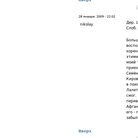
Вверх
28 января, 2009 - 22:02
Дер. 
nikolay
Слоб.
Больш
воспо
корен
этими
моей 
приез
Семён
Киров
в пои
Лалет
смог.
перев
Афган
его -
забыл
Вверх