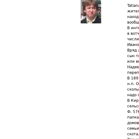
Tatia
жител
наход
вообщ
В инт
в вот
числи
Ивано
Вряд 
сын т
или в
Надею
переп
В 189
н.п. 
сколь
надо 
В Кир
сельс
Ф. 576
папка
домов
семьи
скота