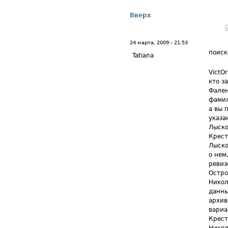
Вверх
24 марта, 2009 - 21:53
поиск
Tatiana
VictO
кто з
Фален
фамил
а вы 
указа
Лыско
Крест
Лыско
о нем
ревиз
Остро
Никол
данны
архив
вариа
Крест