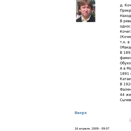
д. Ко
Прекр
Наход
В рев
однос
Кочег
(Коче
т.к. 
(Мака
В 1892
фамил
Обухо
А в М
1891 
Катае
В 192
Фален
44 же
Сычев
Вверх
16 апреля, 2009 - 09:07