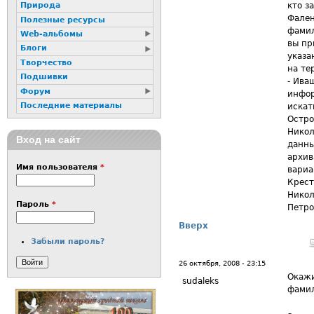
кто з
Природа
Фален
Полезные ресурсы
фамил
Web-альбомы
вы пр
Блоги
указа
Творчество
на те
Подшивки
- Ива
Форум
инфор
Последние материалы
искат
Остро
Никол
Вход на сайт
данны
архив
Имя пользователя
*
вариа
Крест
Никол
Пароль
*
Петр
Вверх
Забыли пароль?
26 октября, 2008 - 23:15
Окажи
sudaleks
фамил