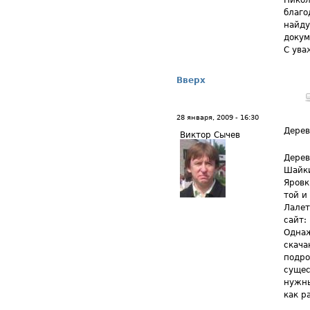
Никол
благо
найду
докум
С ува
Вверх
28 января, 2009 - 16:30
Дере
Виктор Сычев
Дерев
Шайки
Яровк
той и
Лалет
сайт:
Однаж
скача
подро
сущес
нужны
как р