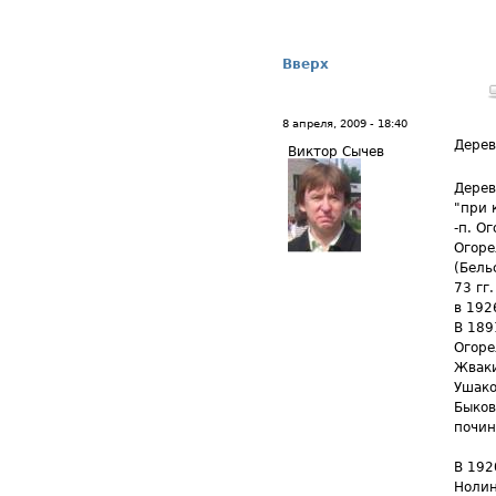
Вверх
8 апреля, 2009 - 18:40
Дерев
Виктор Сычев
Дерев
"при 
-п. О
Огоре
(Бель
73 гг.
в 192
В 189
Огоре
Жваки
Ушако
Быков
почин
В 192
Нолин