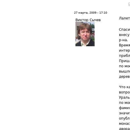
27 марта, 2009 - 17:10
Лале
Виктор Сычев
Спаси
внесу
р-на.
Время
интер
прибл
Пришл
по мо
вышлю
дерев
Что к
вопро
Ураль
по мо
фамил
значи
опубл
монас
двора