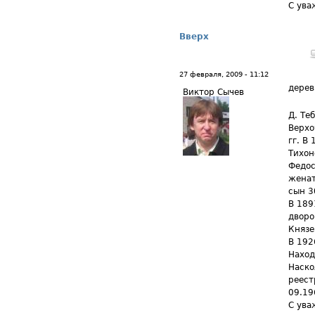
С ува
Вверх
27 февраля, 2009 - 11:12
дерев
Виктор Сычев
Д. Те
Верхо
гг. В
Тихон
Федос
женат
сын 3
В 189
дворо
Князе
В 192
Наход
Наско
реест
09.19
С ува