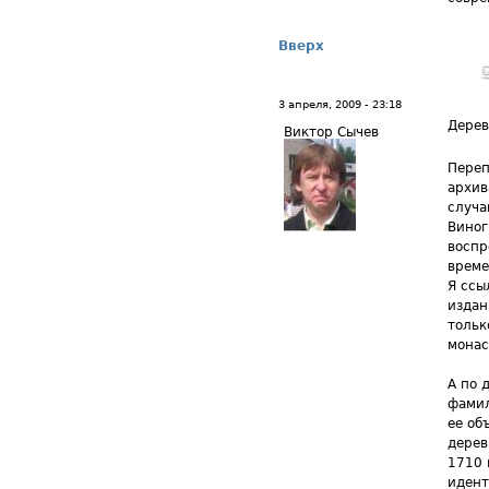
Вверх
3 апреля, 2009 - 23:18
Дере
Виктор Сычев
Переп
архив
случа
Виног
воспр
време
Я ссы
издан
тольк
монас
А по 
фамил
ее об
дерев
1710 
идент