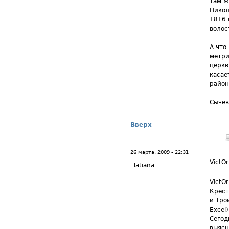
Там ж
Никол
1816 
волос
А что
метри
церкв
касае
район
Сычёв
Вверх
26 марта, 2009 - 22:31
VictOr
Tatiana
VictO
Крест
и Тро
Excel)
Сегод
выясн