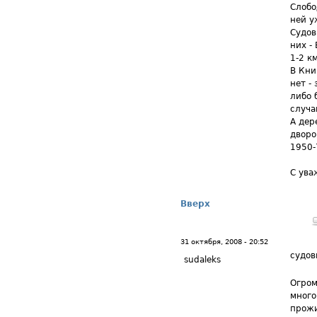
Слобо
ней у
Судов
них - 
1-2 к
В Кни
нет -
либо 
случа
А дер
дворо
1950-
С ува
Вверх
31 октября, 2008 - 20:52
судов
sudaleks
Огром
много
прожи