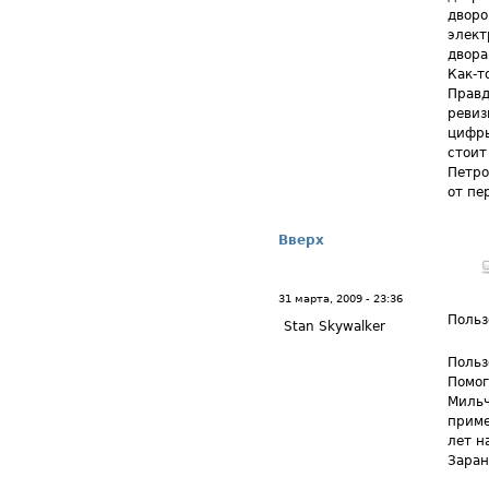
дворо
элект
двора
Как-т
Правд
ревиз
цифры
стоит
Петро
от пе
Вверх
31 марта, 2009 - 23:36
Польз
Stan Skywalker
Польз
Помог
Мильч
приме
лет н
Заран