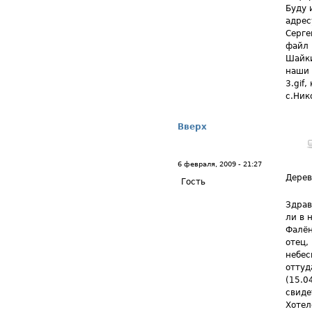
Буду 
адрес
Серге
файл 
Шайки
наши 
3.gif
с.Ник
Вверх
6 февраля, 2009 - 21:27
Дерев
Гость
Здрав
ли в 
Фалён
отец,
небес
оттуд
(15.0
свиде
Хотел