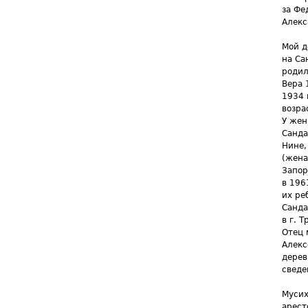
за Фе
Алекс
Мой д
на Са
родил
Вера 
1934 
возра
У жен
Санда
Нине,
(жена
Запор
в 196
их ре
Санда
в г. Т
Отец 
Алекс
дерев
сведе
Мусих
арест