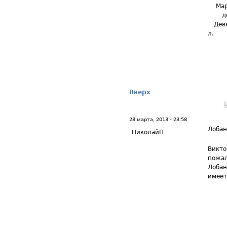
Март
дочь
Девки
л.
Вверх
28 марта, 2013 - 23:58
Лоба
НиколайП
Викто
пожал
Лобан
имеет