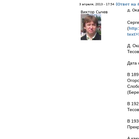
(Ответ на 
3 апреля, 2013 - 17:54
д. Ок
Виктор Сычев
Серге
(
http
text>
Д. Ок
Тесов
Дата 
В 189
Огоро
Слобо
(Бере
В 192
Тесов
В 193
Прекр
А как