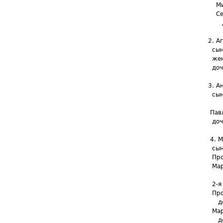
Миха
Семе
доче
2. Аг
сын е
жена 
дочер
3. Ан
сынов
Пав
Павла
дочь 
4. Ма
сын е
Проко
Марты
Матве
2-я ж
Проко
дочь
Март
дочь