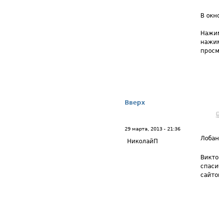
В окн
Нажим
нажим
просм
Вверх
29 марта, 2013 - 21:36
Лоба
НиколайП
Викто
спаси
сайто