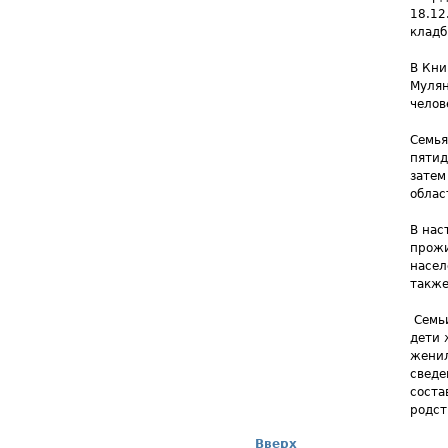
18.12
кладб
В Кни
Мулян
челов
Семья
пятид
затем
облас
В нас
прожи
насел
также
Семь
дети 
женил
сведе
соста
родст
Вверх