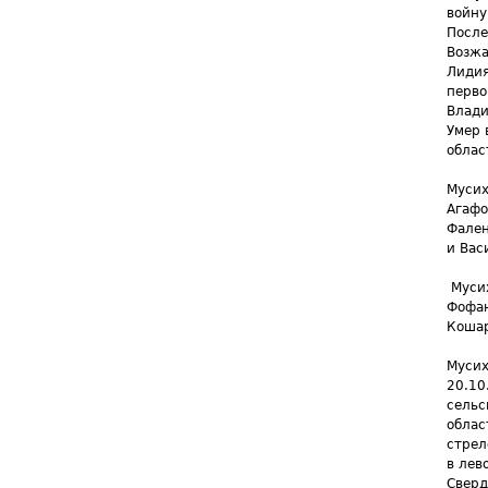
войну
После
Возжа
Лидия
перво
Влади
Умер 
облас
Мусих
Агаф
Фален
и Вас
Муси
Фофан
Кошар
Мусих
20.10
сельс
облас
стрел
в лев
Сверд