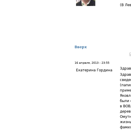
(В Ле
Вверх
16 апреля, 2013 - 23:55
Здрав
Екатерина Гордина
Здрав
сведе
(папи
приме
Яковл
были 
в ВОВ
дерев
Омутн
жизнь
фамил