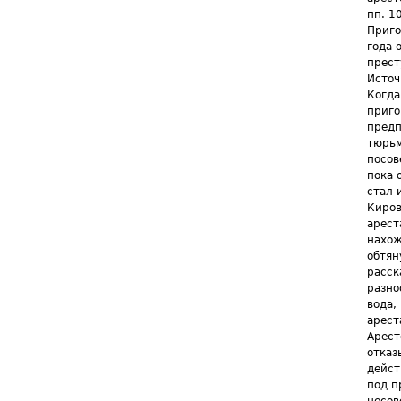
пп. 1
Приго
года 
прест
Источ
Когда
приго
предп
тюрьм
посов
пока 
стал 
Киров
арест
нахож
обтян
расск
разно
вода,
арест
Арест
отказ
дейст
под п