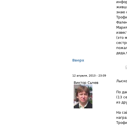
инфор
живши
знаю 
Трофи
Фален
Мария
извес
(это 
сестр
пожал
деда,
Вверх
12 апреля, 2013 - 23:09
Лыско
Виктор Сычев
По да
(13 с
из др
На са
награ
Трофи