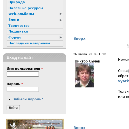
Природа
Полезные ресурсы
Web-альбомы
Блоги
Творчество
Подшивки
Форум
Вверх
Последние материалы
26 марта, 2013 - 11:05
Вход на сайт
Немск
Виктор Сычев
Имя пользователя
*
Сераф
обрат
vyatk
Пароль
*
Тольк
или в
Забыли пароль?
Вверх