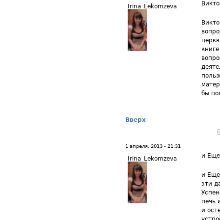
Викто
Irina_Lekomzeva
Викто
вопро
церкв
книге
вопро
деяте
польз
матер
бы по
Вверх
1 апреля, 2013 - 21:31
и Еще
Irina_Lekomzeva
и Еще
эти д
Успен
печь 
и ост
устро