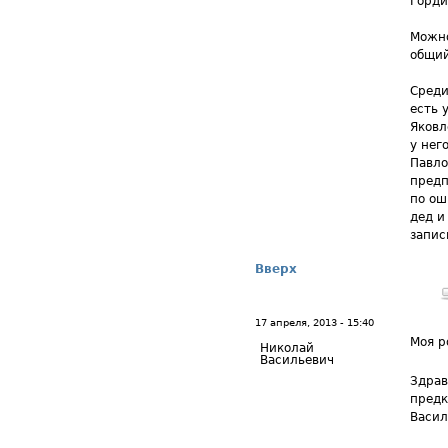
Горди
Можно
общий
Среди
есть 
Яковл
у нег
Павло
предп
по ош
дед и
запис
Вверх
17 апреля, 2013 - 15:40
Моя р
Николай
Васильевич
Здрав
предк
Васил