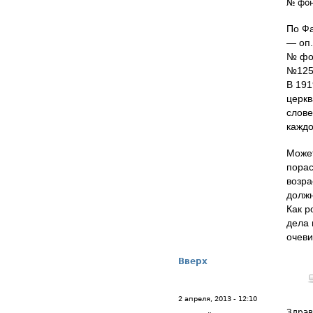
№ фон
По Фа
— оп.
№ фон
№1258
В 191
церкв
слове
каждо
Может
порас
возра
должн
Как р
дела 
очеви
Вверх
2 апреля, 2013 - 12:10
Здрав