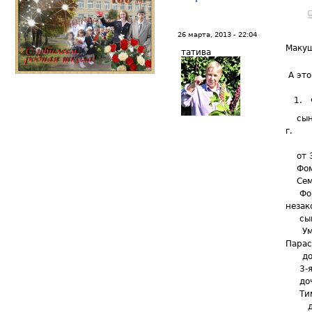
26 марта, 2013 - 22:04
Маку
татива
А это
1. Фо
сын Т
г.
Миха
от 3-
Фомы 
Семен
Фомы
незак
сын 
Умер
Парас
дочь 
3-я ж
дочь 
Тимоф
дочь