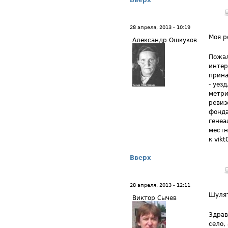
Вверх
28 апреля, 2013 - 10:19
Моя р
Александр Ошкуков
Пожал
интер
прина
- уезд
метри
ревиз
фонда
генеа
местн
к vikt
Вверх
28 апреля, 2013 - 12:11
Шуля
Виктор Сычев
Здрав
село,