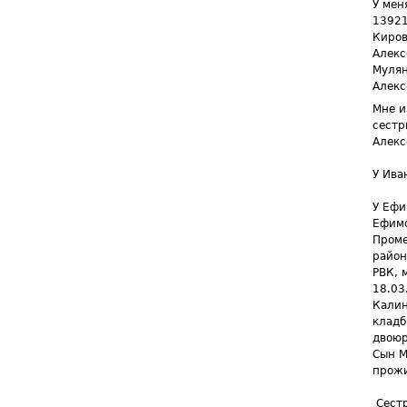
У мен
13921
Киров
Алекс
Мулян
Алекс
Мне и
сестр
Алекс
У Ива
У Ефи
Ефимо
Проме
район
РВК, 
18.03
Калин
кладб
двоюр
Сын М
прожи
Сест