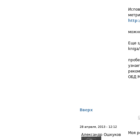
Испов
метри
http:
можно
Еще з
kniga/
пробе
узнае
реком
ОБД М
Вверх
28 апреля, 2013 - 12:12
Моя р
Александр Ошкуков