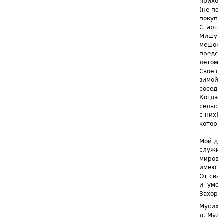
прихо
(не п
покуп
Старш
Мишун
мешок
предс
летом
Своё 
зимой
сосед
Когда
сельс
с них
котор
Мой д
служи
миров
имеют
От св
и
уме
Захор
Мусих
д. Му