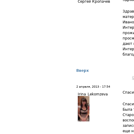
Сергей Кропачев
Здрав
матер
Ивано
Интер
прожи
просм
дают 
Интер
благо
Вверх
2 апреля, 2013 - 17:54
Спаси
Irina_Lekomzeva
Спаси
Была 
Старо
воспо
запис
еще н