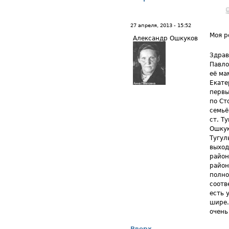
27 апреля, 2013 - 15:52
Моя р
Александр Ошкуков
Здрав
Павло
её ма
Екате
первы
по Ст
семьё
ст. Т
Ошкук
Тугул
выход
район
район
полно
соотв
есть 
шире.
очень