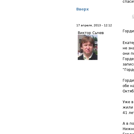
спаси
Вверх
17 апреля, 2013 - 12:12
Горд
Виктор Сычев
Екате
не зн
они п
Горде
запис
"Горд
Горди
обе н
Октяб
Уже в
жили 
41 ле
А в п
Нижни