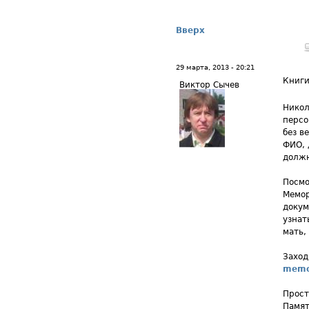
Вверх
29 марта, 2013 - 20:21
Книги
Виктор Сычев
Никол
персо
без в
ФИО, 
должн
Посмо
Мемор
докум
узнат
мать, 
Заход
memor
Прост
Памят