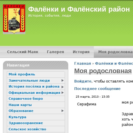
Jump
Фалёнки и Фалёнский район
История, события, люди
Сельский Маяк
Галерея
История
Моя родословна
Главное меню
Главная
›
Фалёнки и Фалёнс
16+
Навигация
Вы здесь
Моя родословная
Мой профиль
Замечательные люди
Войдите
, чтобы оставлять ко
История посёлка и района
Последнее сообщение
Официальная информация
25 марта, 2013 - 15:35
Справочное бюро
моя р
Серафима
Наши карты
Образование
Здрав
Культура
хоть 
Здравоохранение
район
Сельское хозяйство