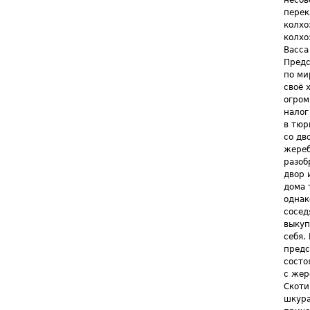
несов
перек
колхо
колхо
Васса
Предс
по ми
своё 
огром
налог
в тюр
со дв
жереб
разоб
двор 
дома 
однак
сосед
выкуп
себя.
предс
состо
с жер
Скоти
шкура