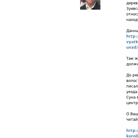
дерев
Зуевс
относ
наход
Данны
http:
vyatk
uezd/
Там ж
должн
До ре
волос
писал
уезда
Суна 
центр
О Ваш
читай
http:
koroli