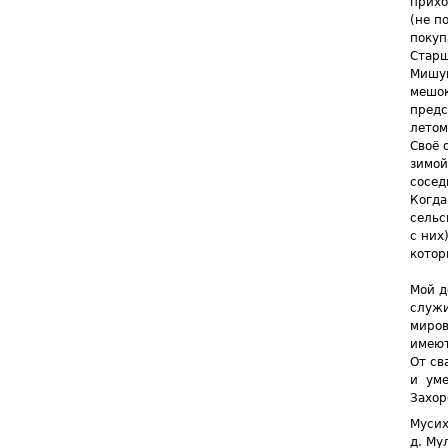
прихо
(не п
покуп
Старш
Мишун
мешок
предс
летом
Своё 
зимой
сосед
Когда
сельс
с них
котор
Мой д
служи
миров
имеют
От св
и
уме
Захор
Мусих
д. Му