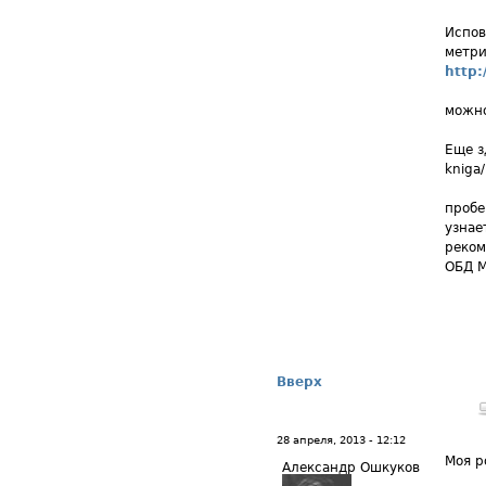
Испов
метри
http:
можно
Еще з
kniga/
пробе
узнае
реком
ОБД М
Вверх
28 апреля, 2013 - 12:12
Моя р
Александр Ошкуков