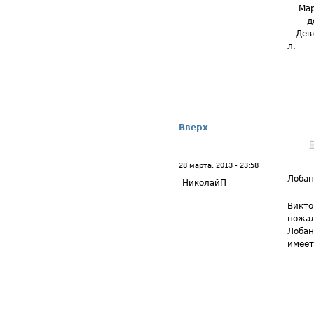
Март
дочь
Девки
л.
Вверх
28 марта, 2013 - 23:58
Лоба
НиколайП
Викто
пожал
Лобан
имеет