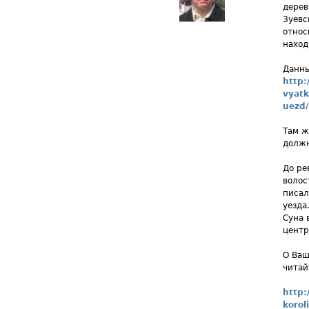
дерев
Зуевс
относ
наход
Данны
http:
vyatk
uezd/
Там ж
должн
До ре
волос
писал
уезда
Суна 
центр
О Ваш
читай
http:
koroli