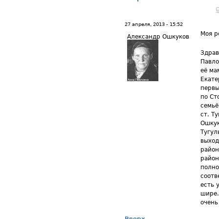
27 апреля, 2013 - 15:52
Моя р
Александр Ошкуков
Здрав
Павло
её ма
Екате
первы
по Ст
семьё
ст. Т
Ошкук
Тугул
выход
район
район
полно
соотв
есть 
шире.
очень