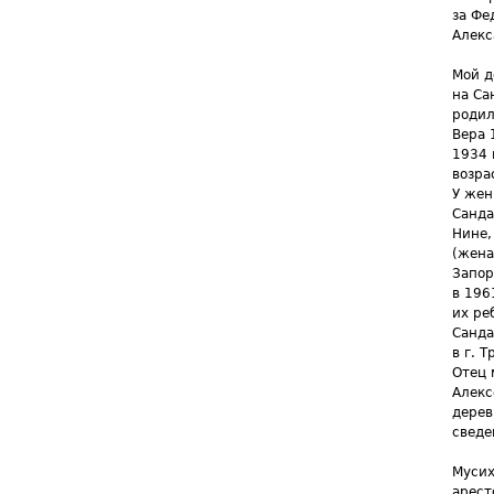
за Фе
Алекс
Мой д
на Са
родил
Вера 
1934 
возра
У жен
Санда
Нине,
(жена
Запор
в 196
их ре
Санда
в г. Т
Отец 
Алекс
дерев
сведе
Мусих
арест