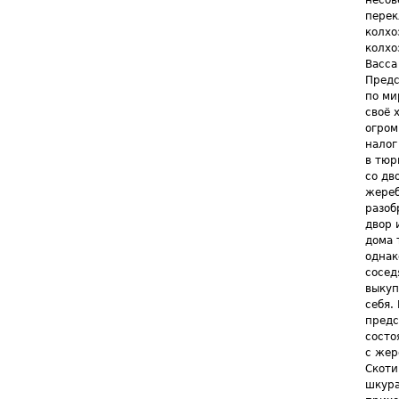
несов
перек
колхо
колхо
Васса
Предс
по ми
своё 
огром
налог
в тюр
со дв
жереб
разоб
двор 
дома 
однак
сосед
выкуп
себя.
предс
состо
с жер
Скоти
шкура