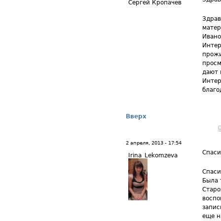
Сергей Кропачев
Здрав
матер
Ивано
Интер
прожи
просм
дают 
Интер
благо
Вверх
2 апреля, 2013 - 17:54
Спаси
Irina_Lekomzeva
Спаси
Была 
Старо
воспо
запис
еще н