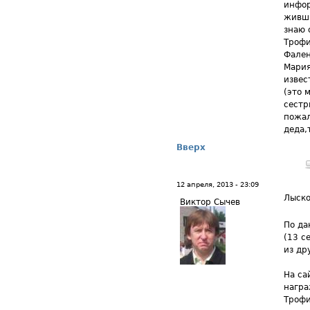
инфор
живши
знаю 
Трофи
Фален
Мария
извес
(это 
сестр
пожал
деда,
Вверх
12 апреля, 2013 - 23:09
Лыско
Виктор Сычев
По да
(13 с
из др
На са
награ
Трофи