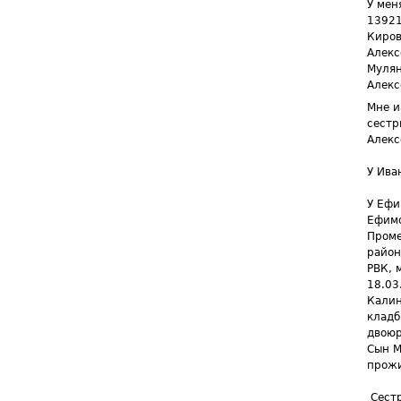
У мен
13921
Киров
Алекс
Мулян
Алекс
Мне и
сестр
Алекс
У Ива
У Ефи
Ефимо
Проме
район
РВК, 
18.03
Калин
кладб
двоюр
Сын М
прожи
Сест