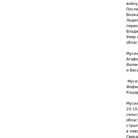
войну
После
Возжа
Лидия
перво
Влади
Умер 
облас
Мусих
Агаф
Фален
и Вас
Муси
Фофан
Кошар
Мусих
20.10
сельс
облас
стрел
в лев
Сверд