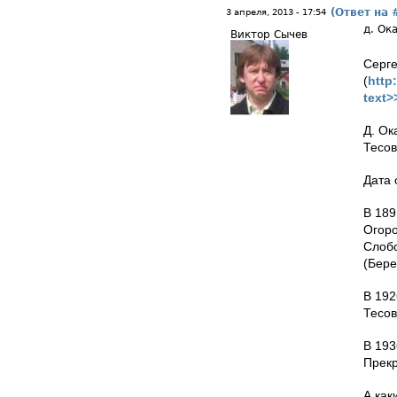
(Ответ на 
3 апреля, 2013 - 17:54
д. Ок
Виктор Сычев
Серге
(
http
text>
Д. Ок
Тесов
Дата 
В 189
Огоро
Слобо
(Бере
В 192
Тесов
В 193
Прекр
А как