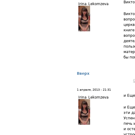
Викто
Irina_Lekomzeva
Викто
вопро
церкв
книге
вопро
деяте
польз
матер
бы по
Вверх
1 апреля, 2013 - 21:31
и Еще
Irina_Lekomzeva
и Еще
эти д
Успен
печь 
и ост
устро