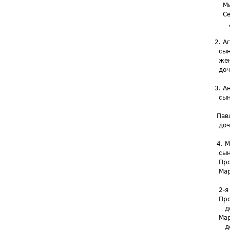
Миха
Семе
доче
2. Аг
сын е
жена 
дочер
3. Ан
сынов
Пав
Павла
дочь 
4. Ма
сын е
Проко
Марты
Матве
2-я ж
Проко
дочь
Март
дочь