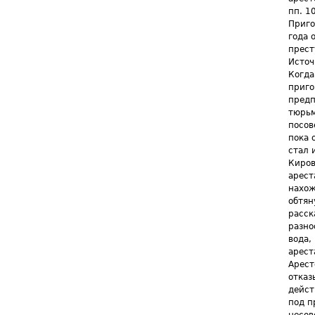
пп. 1
Приго
года 
прест
Источ
Когда
приго
предп
тюрьм
посов
пока 
стал 
Киров
арест
нахож
обтян
расск
разно
вода,
арест
Арест
отказ
дейст
под п