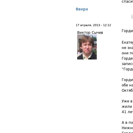
спаси
Вверх
17 апреля, 2013 - 12:12
Горд
Виктор Сычев
Екате
не зн
они п
Горде
запис
"Горд
Горди
обе н
Октяб
Уже в
жили 
41 ле
А в п
Нижни