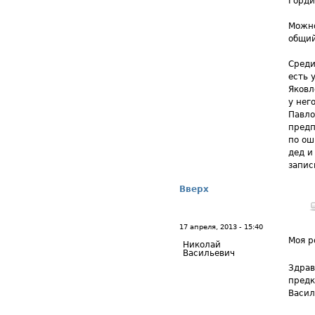
Горди
Можно
общий
Среди
есть 
Яковл
у нег
Павло
предп
по ош
дед и
запис
Вверх
17 апреля, 2013 - 15:40
Моя р
Николай
Васильевич
Здрав
предк
Васил