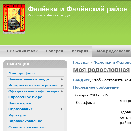
Jump
Фалёнки и Фалёнский район
История, события, люди
Сельский Маяк
Галерея
История
Моя родословна
Главное меню
Главная
›
Фалёнки и Фалёнс
16+
Навигация
Вы здесь
Моя родословная
Мой профиль
Замечательные люди
Войдите
, чтобы оставлять ко
История посёлка и района
Последнее сообщение
Официальная информация
25 марта, 2013 - 15:35
Справочное бюро
моя р
Серафима
Наши карты
Образование
Здрав
Культура
хоть 
Здравоохранение
район
Сельское хозяйство