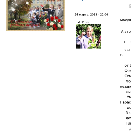
26 марта, 2013 - 22:04
Маку
татива
А это
1. Фо
сын Т
г.
Миха
от 3-
Фомы 
Семен
Фомы
незак
сын 
Умер
Парас
дочь 
3-я ж
дочь 
Тимоф
дочь