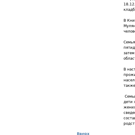
18.12
кладб
В Кни
Мулян
челов
Семья
пятид
затем
облас
В нас
прожи
насел
также
Семь
дети 
женил
сведе
соста
родст
Вверх