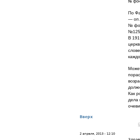
№ фон
По Фа
— оп.
№ фон
№1258
В 191
церкв
слове
каждо
Может
порас
возра
должн
Как р
дела 
очеви
Вверх
2 апреля, 2013 - 12:10
Здрав