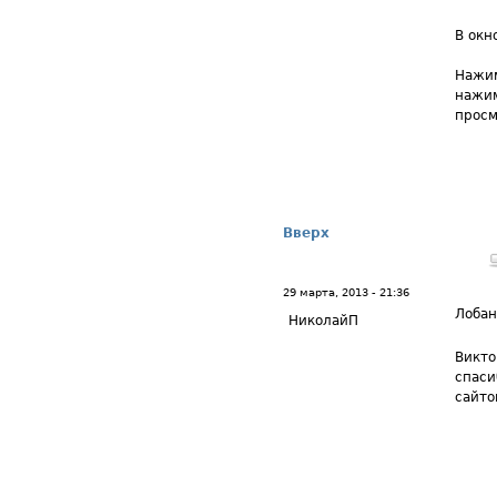
В окн
Нажим
нажим
просм
Вверх
29 марта, 2013 - 21:36
Лоба
НиколайП
Викто
спаси
сайто