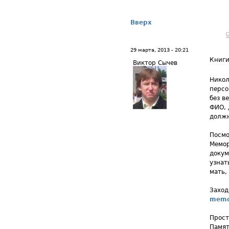
Вверх
29 марта, 2013 - 20:21
Книги
Виктор Сычев
Никол
персо
без в
ФИО, 
должн
Посмо
Мемор
докум
узнат
мать, 
Заход
memor
Прост
Памят