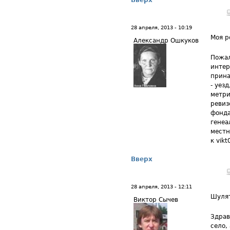
Вверх
28 апреля, 2013 - 10:19
Моя р
Александр Ошкуков
Пожал
интер
прина
- уезд
метри
ревиз
фонда
генеа
местн
к vikt
Вверх
28 апреля, 2013 - 12:11
Шуля
Виктор Сычев
Здрав
село,