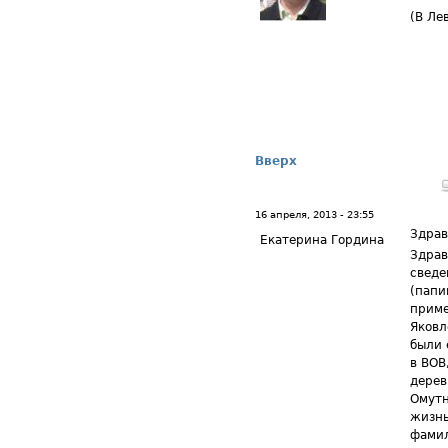
(В Ле
Вверх
16 апреля, 2013 - 23:55
Здрав
Екатерина Гордина
Здрав
сведе
(папи
приме
Яковл
были 
в ВОВ
дерев
Омутн
жизнь
фамил