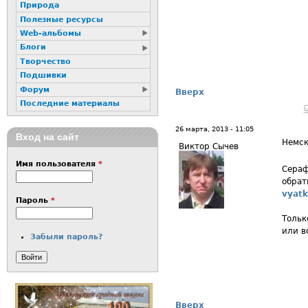
Природа
Полезные ресурсы
Web-альбомы
Блоги
Творчество
Подшивки
Форум
Вверх
Последние материалы
26 марта, 2013 - 11:05
Вход на сайт
Немск
Виктор Сычев
Имя пользователя
*
Сераф
обрат
vyatk
Пароль
*
Тольк
или в
Забыли пароль?
Вверх