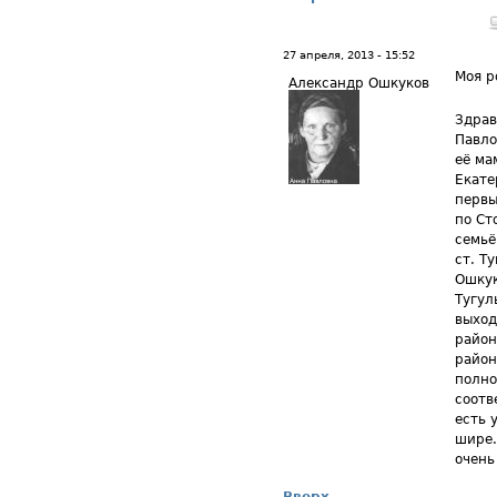
27 апреля, 2013 - 15:52
Моя р
Александр Ошкуков
Здрав
Павло
её ма
Екате
первы
по Ст
семьё
ст. Т
Ошкук
Тугул
выход
район
район
полно
соотв
есть 
шире.
очень