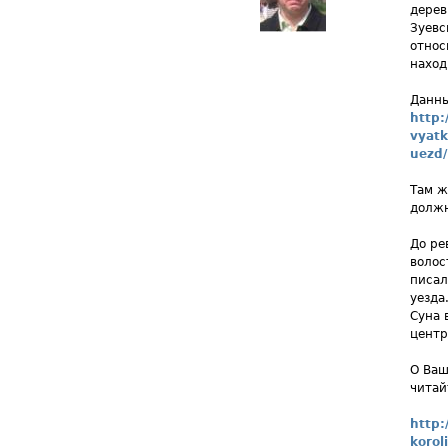
дерев
Зуевс
относ
наход
Данны
http:
vyatk
uezd/
Там ж
должн
До ре
волос
писал
уезда
Суна 
центр
О Ваш
читай
http:
koroli