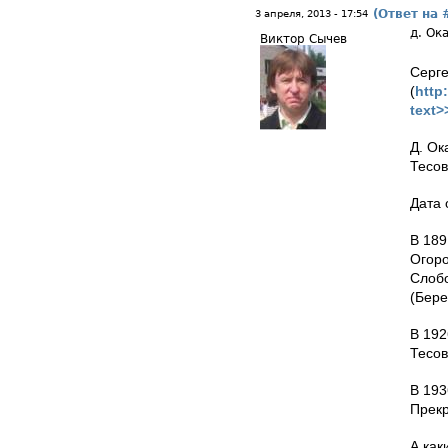
(Ответ на 
3 апреля, 2013 - 17:54
д. Ок
Виктор Сычев
Серге
(
http
text>
Д. Ок
Тесов
Дата 
В 189
Огоро
Слобо
(Бере
В 192
Тесов
В 193
Прекр
А как