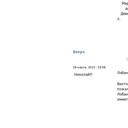
Март
дочь
Девки
л.
Вверх
28 марта, 2013 - 23:58
Лоба
НиколайП
Викто
пожал
Лобан
имеет