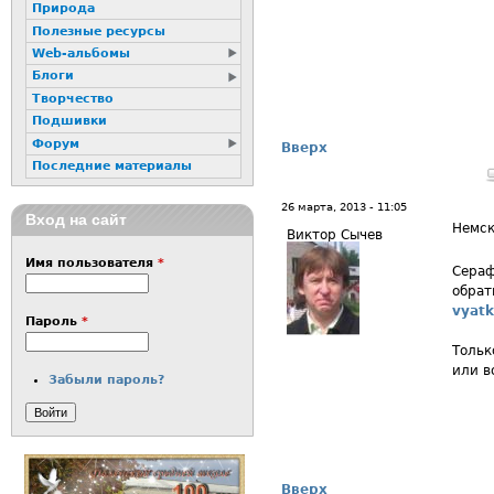
Природа
Полезные ресурсы
Web-альбомы
Блоги
Творчество
Подшивки
Форум
Вверх
Последние материалы
26 марта, 2013 - 11:05
Вход на сайт
Немск
Виктор Сычев
Имя пользователя
*
Сераф
обрат
vyatk
Пароль
*
Тольк
или в
Забыли пароль?
Вверх