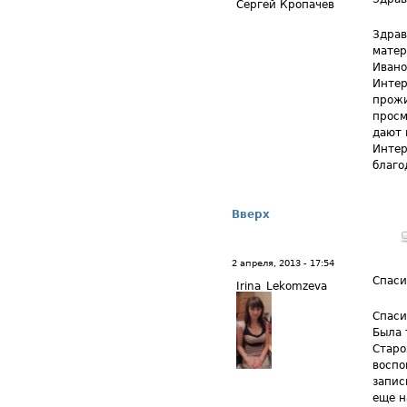
Сергей Кропачев
Здрав
матер
Ивано
Интер
прожи
просм
дают 
Интер
благо
Вверх
2 апреля, 2013 - 17:54
Спаси
Irina_Lekomzeva
Спаси
Была 
Старо
воспо
запис
еще н