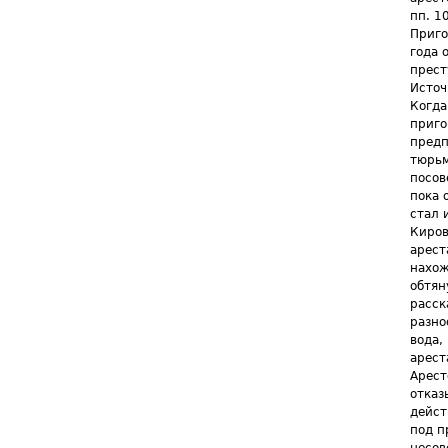
пп. 1
Приго
года 
прест
Источ
Когда
приго
предп
тюрьм
посов
пока 
стал 
Киров
арест
нахож
обтян
расск
разно
вода,
арест
Арест
отказ
дейст
под п