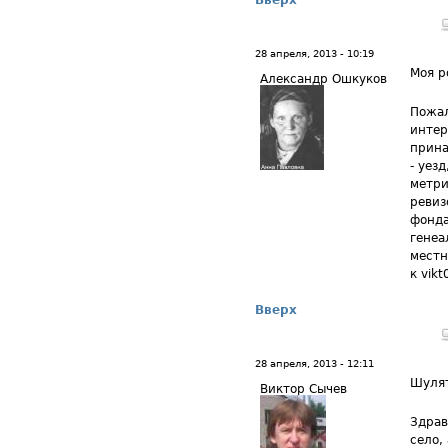
Вверх
28 апреля, 2013 - 10:19
Моя р
Александр Ошкуков
Пожал
интер
прина
- уезд
метри
ревиз
фонда
генеа
местн
к vikt
Вверх
28 апреля, 2013 - 12:11
Шуля
Виктор Сычев
Здрав
село,