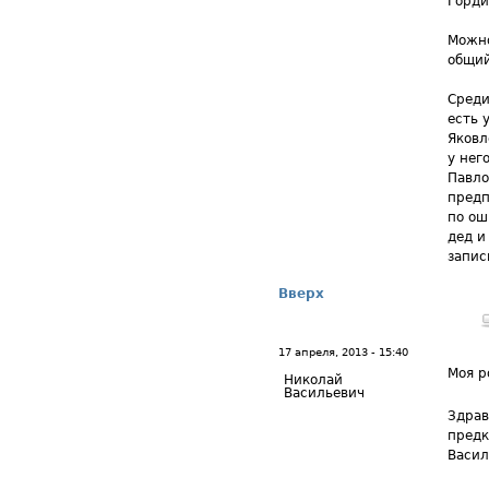
Горди
Можно
общий
Среди
есть 
Яковл
у нег
Павло
предп
по ош
дед и
запис
Вверх
17 апреля, 2013 - 15:40
Моя р
Николай
Васильевич
Здрав
предк
Васил