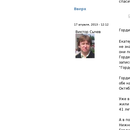
спаси
Вверх
17 апреля, 2013 - 12:12
Горд
Виктор Сычев
Екате
не зн
они п
Горде
запис
"Горд
Горди
обе н
Октяб
Уже в
жили 
41 ле
А в п
Нижни