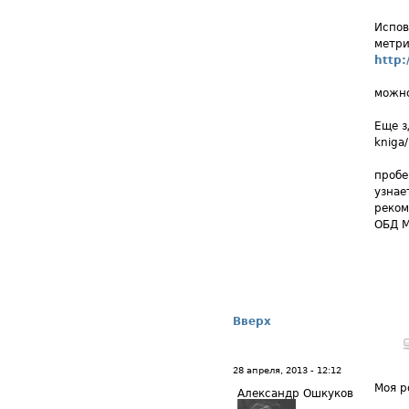
Испов
метри
http:
можно
Еще з
kniga/
пробе
узнае
реком
ОБД М
Вверх
28 апреля, 2013 - 12:12
Моя р
Александр Ошкуков