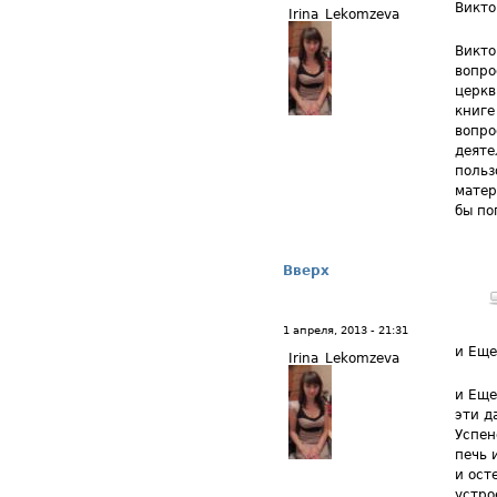
Викто
Irina_Lekomzeva
Викто
вопро
церкв
книге
вопро
деяте
польз
матер
бы по
Вверх
1 апреля, 2013 - 21:31
и Еще
Irina_Lekomzeva
и Еще
эти д
Успен
печь 
и ост
устро