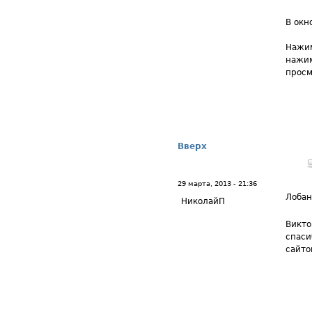
В окн
Нажим
нажим
просм
Вверх
29 марта, 2013 - 21:36
Лоба
НиколайП
Викто
спаси
сайто