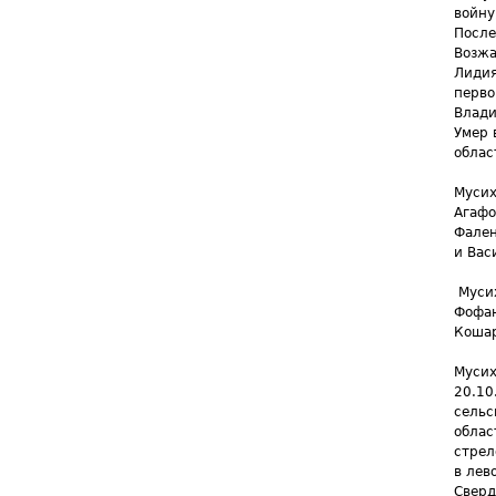
войну
После
Возжа
Лидия
перво
Влади
Умер 
облас
Мусих
Агаф
Фален
и Вас
Муси
Фофан
Кошар
Мусих
20.10
сельс
облас
стрел
в лев
Сверд