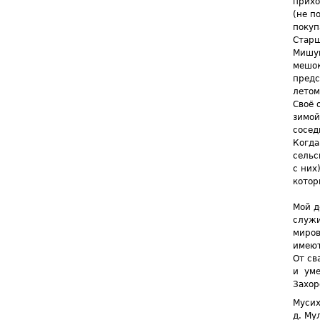
прихо
(не п
покуп
Старш
Мишун
мешок
предс
летом
Своё 
зимой
сосед
Когда
сельс
с них
котор
Мой д
служи
миров
имеют
От св
и
уме
Захор
Мусих
д. Му