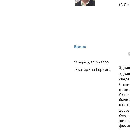
(В Ле
Вверх
16 апреля, 2013 - 23:55
Здрав
Екатерина Гордина
Здрав
сведе
(папи
приме
Яковл
были 
в ВОВ
дерев
Омутн
жизнь
фамил