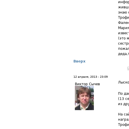
инфор
живши
знаю 
Трофи
Фален
Мария
извес
(это 
сестр
пожал
деда,
Вверх
12 апреля, 2013 - 23:09
Лыско
Виктор Сычев
По да
(13 с
из др
На са
награ
Трофи