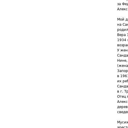
за Фе
Алекс
Мой д
на Са
родил
Вера 
1934 
возра
У жен
Санда
Нине,
(жена
Запор
в 196
их ре
Санда
в г. Т
Отец 
Алекс
дерев
сведе
Мусих
арест