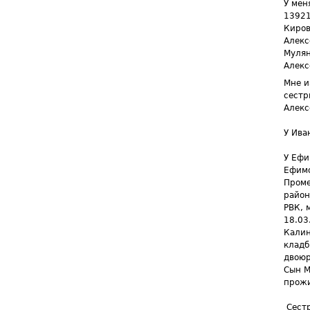
У мен
13921
Киров
Алекс
Мулян
Алекс
Мне и
сестр
Алекс
У Ива
У Ефи
Ефимо
Проме
район
РВК, 
18.03
Калин
кладб
двоюр
Сын М
прожи
Сест