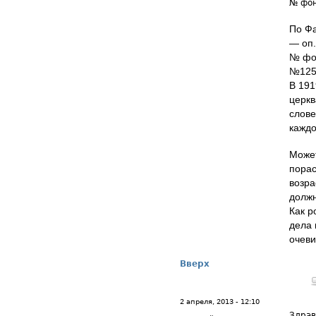
№ фон
По Фа
— оп.
№ фон
№1258
В 191
церкв
слове
каждо
Может
порас
возра
должн
Как р
дела 
очеви
Вверх
2 апреля, 2013 - 12:10
Здрав