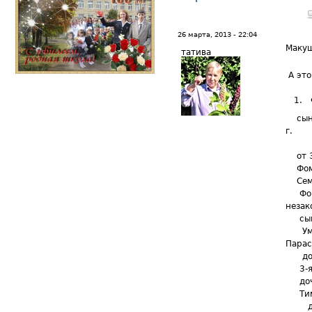
26 марта, 2013 - 22:04
Маку
татива
А это
1. Фо
сын Т
г.
Миха
от 3-
Фомы 
Семен
Фомы
незак
сын 
Умер
Парас
дочь 
3-я ж
дочь 
Тимоф
дочь