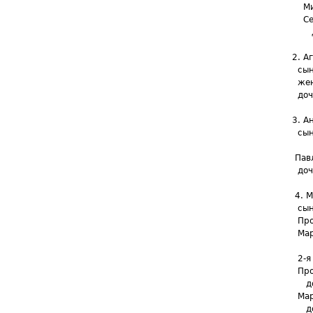
Миха
Семе
доче
2. Аг
сын е
жена 
дочер
3. Ан
сынов
Пав
Павла
дочь 
4. Ма
сын е
Проко
Марты
Матве
2-я ж
Проко
дочь
Март
дочь