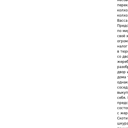
несов
перек
колхо
колхо
Васса
Предс
по ми
своё 
огром
налог
в тюр
со дв
жереб
разоб
двор 
дома 
однак
сосед
выкуп
себя.
предс
состо
с жер
Скоти
шкура