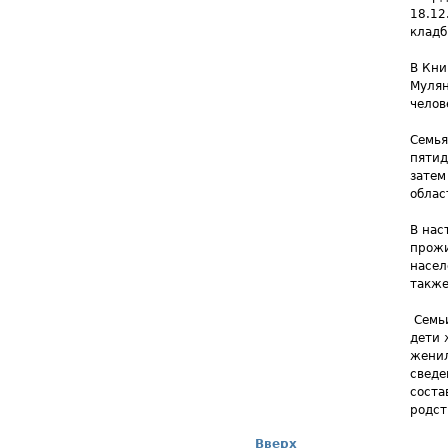
18.12
кладб
В Кни
Мулян
челов
Семья
пятид
затем
облас
В нас
прожи
насел
также
Семь
дети 
женил
сведе
соста
родст
Вверх