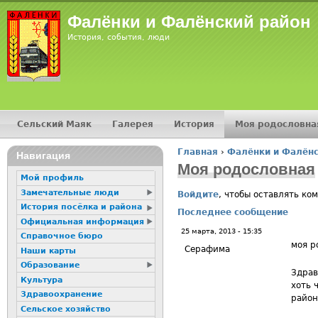
Jump
Фалёнки и Фалёнский район
История, события, люди
Сельский Маяк
Галерея
История
Моя родословна
Главное меню
Главная
›
Фалёнки и Фалёнс
16+
Навигация
Вы здесь
Моя родословная
Мой профиль
Замечательные люди
Войдите
, чтобы оставлять ко
История посёлка и района
Последнее сообщение
Официальная информация
25 марта, 2013 - 15:35
Справочное бюро
моя р
Серафима
Наши карты
Образование
Здрав
Культура
хоть 
Здравоохранение
район
Сельское хозяйство