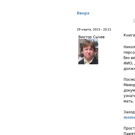
Вверх
29 марта, 2013 - 20:21
Книги
Виктор Сычев
Никол
персо
без в
ФИО, 
должн
Посмо
Мемор
докум
узнат
мать, 
Заход
memor
Прост
Памят