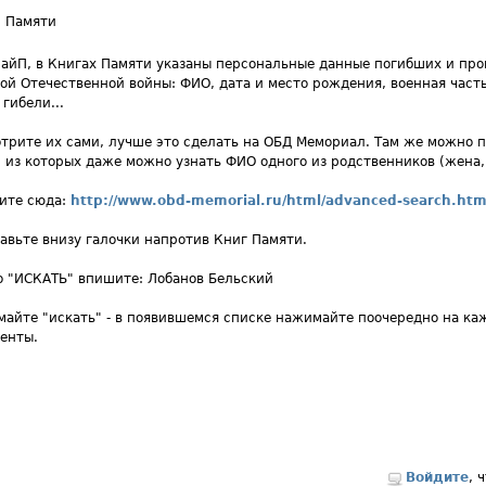
 Памяти
айП, в Книгах Памяти указаны персональные данные погибших и про
ой Отечественной войны: ФИО, дата и место рождения, военная часть
 гибели...
трите их сами, лучше это сделать на ОБД Мемориал. Там же можно 
, из которых даже можно узнать ФИО одного из родственников (жена, 
ите сюда:
http://www.obd-memorial.ru/html/advanced-search.ht
авьте внизу галочки напротив Книг Памяти.
о "ИСКАТЬ" впишите: Лобанов Бельский
айте "искать" - в появившемся списке нажимайте поочередно на к
енты.
Войдите
, 