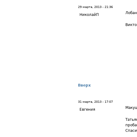
29 марта, 2013 - 21:36
Лоба
НиколайП
Викто
Вверх
31 марта, 2013 - 17:07
Маку
Евгения
Татья
проба
Спаси