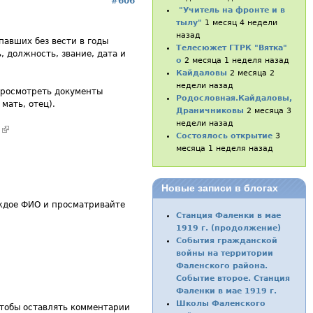
#606
"Учитель на фронте и в
тылу"
1 месяц 4 недели
назад
павших без вести в годы
Телесюжет ГТРК "Вятка"
, должность, звание, дата и
о
2 месяца 1 неделя назад
Кайдаловы
2 месяца 2
недели назад
просмотреть документы
Родословная.Кайдаловы,
мать, отец).
Драничниковы
2 месяца 3
недели назад
m
(внешняя ссылка)
Состоялось открытие
3
месяца 1 неделя назад
Новые записи в блогах
аждое ФИО и просматривайте
Станция Фаленки в мае
1919 г. (продолжение)
События гражданской
войны на территории
Фаленского района.
Событие второе. Станция
Фаленки в мае 1919 г.
Школы Фаленского
чтобы оставлять комментарии