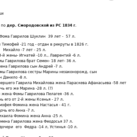
ши
 по
дер. Смородовской из РС 1834 г
.
ма Гаврилов Шуклин 39 лет - 57 л.
имофей -21 год - отдан в рекруты в 1826 г.
йло -7 лет - 25 л.
й жены- Игнатей -10 л., Лаврентий -6 л.
Гаврилова брат Семен- 18 лет- 36 л.
а Гаврилова сын Андрей -7 л.
 Гаврилова сестры Марины незаконорожд. сын
Данило -8 л.
его Гаврила Михайлова жена Параскева Афанасьева -58 лет
его же Марина -28 л. (?)
ена Фомы Гаврилова Пелагея -36 л.
его от 2-й жены Ксенья - 27 л.
ея Фомина жена Настасья - 41 г.
 его Анна -7 л.
ила Фомина жена Анна -25 л.
на Гаврилова жена Феодосья 37 л.
ри его Федра -14 л, Устинья -10 л.