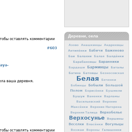
Деревни, села
чтобы оставлять комментарии
Азово
Анашкинцы
Андреевцы
#603
Баженово
Антипёнки
Бабичи
Баи
Балахни
Балдёнки
Балая
Баранники
Барабановцы
naya-
Барминцы
Баталы
Бардаши
Батиха
Батовцы
Безносовская
Белая
Беченки
ила ваша деревня.
Бобыли
Большой
Бобинцы
Полом
Борисёнки
Бушмели
Бушуи
Ваненки
Варламы
Васильевский
Верхние
Максёнки
Верхние Нагорена
Верхобелье
Верхняя Талица
Верхосунье
Вершины
Вогульцы
Веселки
Власёнки
Галашонки
Возжаи
Вороны
чтобы оставлять комментарии