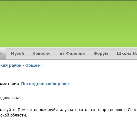
Jump to navigation
я
Музей
Новости
пгт Фалёнки
Форум
Школа №
кий район
›
Общее
›
мментарии
Последнее сообщение
одословная
ствуйте. Помогите, пожалуйста, узнать хоть что-то про деревню Сер
ской области.