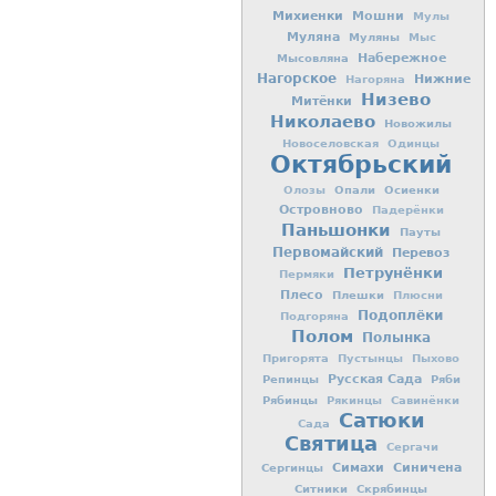
Михиенки
Мошни
Мулы
Муляна
Муляны
Мыс
Мысовляна
Набережное
Нагорское
Нижние
Нагоряна
Низево
Митёнки
Николаево
Новожилы
Новоселовская
Одинцы
Октябрьский
Опали
Осиенки
Олозы
Островново
Падерёнки
Паньшонки
Пауты
Первомайский
Перевоз
Петрунёнки
Пермяки
Плесо
Плешки
Плюсни
Подоплёки
Подгоряна
Полом
Полынка
Пригорята
Пустынцы
Пыхово
Репинцы
Русская Сада
Ряби
Рябинцы
Рякинцы
Савинёнки
Сатюки
Сада
Святица
Сергачи
Симахи
Синичена
Сергинцы
Ситники
Скрябинцы