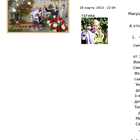
26 марта, 2013 - 22:04
Маку
татива
А это
1. Фо
сын Т
Миха
от 3-
Фомы 
Семен
Фомы
сын 
Умерш
дочь 
3-я ж
дочь 
Тимоф
дочь
Миха
Семе
доче