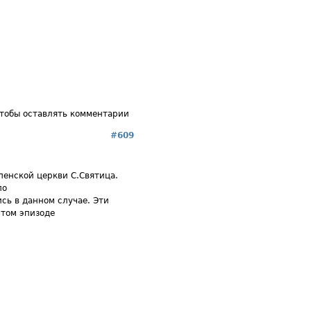
чтобы оставлять комментарии
#609
спенской церкви С.Святица.
по
сь в данном случае. Эти
этом эпизоде