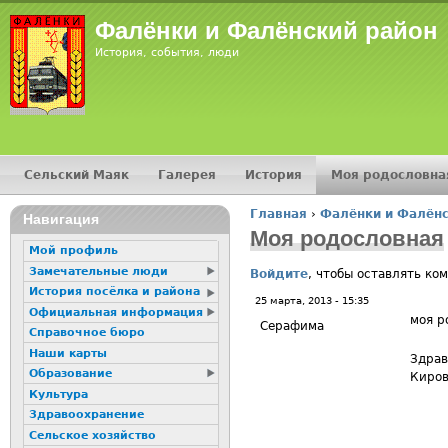
Фалёнки и Фалёнский район
История, события, люди
Сельский Маяк
Галерея
История
Моя родословна
Главное меню
Главная
›
Фалёнки и Фалёнс
Навигация
Вы здесь
Моя родословная
Мой профиль
Замечательные люди
Войдите
, чтобы оставлять ко
История посёлка и района
25 марта, 2013 - 15:35
Официальная информация
моя р
Серафима
Справочное бюро
Наши карты
Здрав
Образование
Киров
Культура
Здравоохранение
Сельское хозяйство