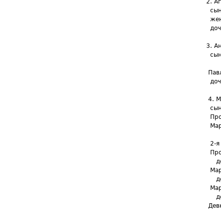
2. Аг
сын е
жена 
дочер
3. Ан
сынов
Пав
Павла
дочь 
4. Ма
сын е
Проко
Марты
Матве
2-я ж
Проко
дочь
Март
дочь
Март
дочь
Девки