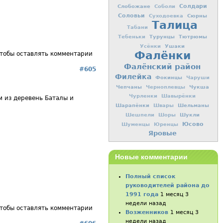
Слобожане
Солдари
Соболи
Соловьи
Сюрны
Суходоевка
Талица
Табани
Турунцы
Тютрюмы
Тебеньки
Ушаки
Усёнки
Фалёнки
чтобы оставлять комментарии
Фалёнский район
#605
Филейка
Фокинцы
Чаруши
Чепчаны
Чукша
Черноплевцы
Чурленки
Шавырёнки
 из деревень Баталы и
Шарапёнки
Шельманы
Швары
Шукли
Шешпели
Шоры
Юсово
Шуменцы
Юренцы
Яровые
Новые комментарии
Полный список
руководителей района до
1991 года
1 месяц 3
недели назад
чтобы оставлять комментарии
Возженников
1 месяц 3
недели назад