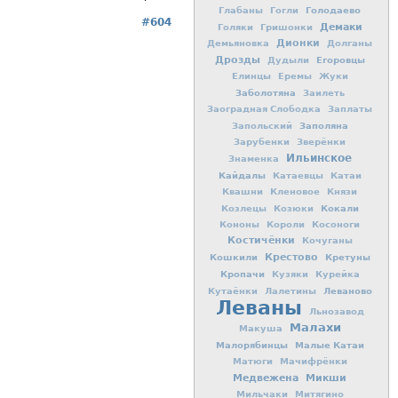
Голодаево
Глабаны
Гогли
#604
Демаки
Голяки
Гришонки
Дионки
Демьяновка
Долганы
Дрозды
Егоровцы
Дудыли
Елинцы
Еремы
Жуки
Заболотяна
Заилеть
Заоградная Слободка
Заплаты
Заполяна
Запольский
Зарубенки
Зверёнки
Ильинское
Знаменка
Кайдалы
Катаевцы
Катаи
Квашни
Кленовое
Князи
Кокали
Козлецы
Козюки
Кононы
Короли
Косоноги
Костичёнки
Кочуганы
Кошкили
Крестово
Кретуны
Кропачи
Кузяки
Курейка
Леваново
Кутаёнки
Лалетины
Леваны
Льнозавод
Малахи
Макуша
Малорябинцы
Малые Катаи
Матюги
Мачифрёнки
Медвежена
Микши
Мильчаки
Митягино