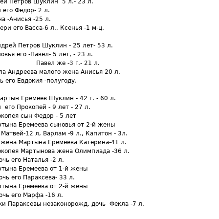
ей Петров Шуклин 5 л.- 23 л.
го Федор- 2 л.
-Анисья -25 л.
и его Васса-6 л., Ксенья -1 м-ц.
дрей Петров Шуклин - 25 лет- 53 л.
ья его -Павел- 5 лет, - 23 л.
ел же -3 г.- 21 л.
 Андреева малого жена Анисья 20 л.
его Евдокия -полугоду.
ртын Еремеев Шуклин - 42 г. - 60 л.
го Прокопей - 9 лет - 27 л.
пея сын Федор - 5 лет
на Еремеева сыновья от 2-й жены
й-12 л, Варлам -9 л., Капитон - 3л.
ена Мартына Еремеева Катерина-41 л.
пея Мартынова жена Олимпиада -36 л.
 его Наталья -2 л.
ына Еремеева от 1-й жены
 его Параксева- 33 л.
ына Еремеева от 2-й жены
 его Марфа -16 л.
 Параксевы незаконорожд. дочь Фекла -7 л.