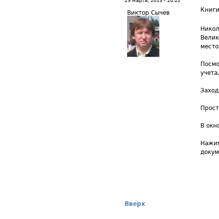
29 марта, 2013 - 20:21
Книги
Виктор Сычев
Никол
Велик
место
Посмо
учета
Заход
Прост
В окн
Нажим
докум
Вверх