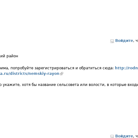
Войдите
, 
ий район
има, попробуйте зарегистрироваться и обратиться сюда:
http://rod
a.ru/districts/nemskiy-rayon
(внешняя ссылка)
о укажите, хотя бы название сельсовета или волости, в которые вход
Войдите
, 