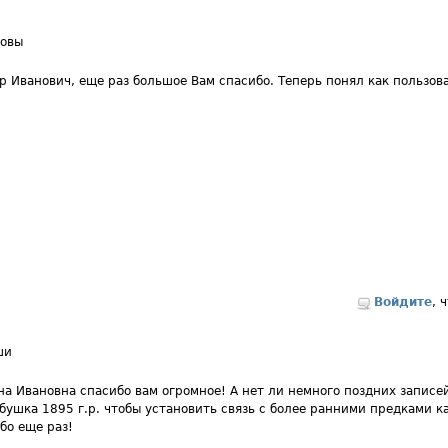
новы
р Иванович, еще раз большое Вам спасибо. Теперь понял как пользов
Войдите
, 
ши
на Ивановна спасибо вам огромное! А нет ли немного поздних записе
бушка 1895 г.р. чтобы установить связь с более ранними предками к
бо еще раз!