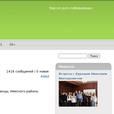
Версия для слабовидящих
1
16+
Поиск
Форма поиска
Новости
1416 сообщений / 0 новое
Встреча с Буровым Николаем
#602
Викторовичем
гинцы, Немского района,