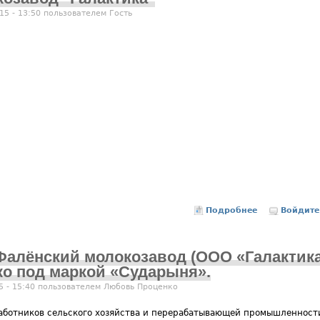
15 - 13:50 пользователем
Гость
Подробнее
Войдите
о Рабо
 Фалёнский молокозавод (ООО «Галактика
о под маркой «Сударыня».
5 - 15:40 пользователем
Любовь Проценко
аботников сельского хозяйства и перерабатывающей промышленност