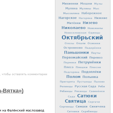
Михиенки
Мошни
Мулы
Муляна
Муляны
Мыс
Мысовляна
Набережное
Нагорское
Нижние
Нагоряна
Низево
Митёнки
Николаево
Новожилы
Новоселовская
Одинцы
Октябрьский
Опали
Осиенки
Олозы
Островново
Падерёнки
Паньшонки
Пауты
Первомайский
Перевоз
Петрунёнки
Пермяки
Плесо
Плешки
Плюсни
Подоплёки
Подгоряна
чая поездка делегации Кировской области в Ленинградскую область
, чтобы оставлять комментарии
Полом
Полынка
г.Гатчина на молокозавод "Галактика"
Пригорята
Пустынцы
Пыхово
Репинцы
Русская Сада
Ряби
-Вятка»)
Рябинцы
Рякинцы
Савинёнки
Сатюки
Сада
Святица
Сергачи
Симахи
Синичена
Сергинцы
и на Фалёнский маслозавод
Ситники
Скрябинцы