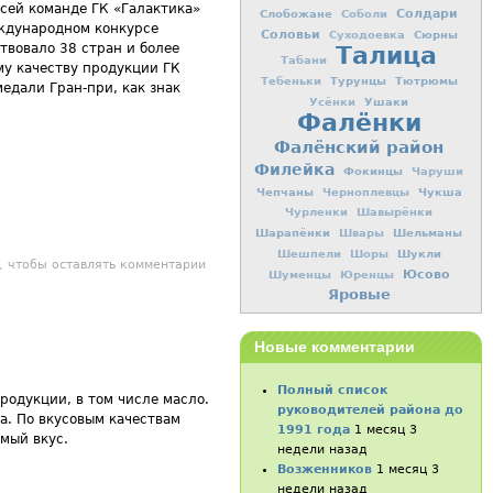
сей команде ГК «Галактика»
Слобожане
Солдари
Соболи
ждународном конкурсе
Соловьи
Сюрны
Суходоевка
Талица
твовало 38 стран и более
Табани
му качеству продукции ГК
Турунцы
Тютрюмы
Тебеньки
едали Гран-при, как знак
Ушаки
Усёнки
Фалёнки
Фалёнский район
Филейка
Фокинцы
Чаруши
Чепчаны
Чукша
Черноплевцы
Чурленки
Шавырёнки
Шарапёнки
Шельманы
Швары
Шукли
Шешпели
Шоры
ри года Фалёнский молокозавод (ООО «Галактика-Вятка») производит
, чтобы оставлять комментарии
Юсово
Шуменцы
Юренцы
молоко под маркой «Сударыня».
Яровые
Новые комментарии
Полный список
родукции, в том числе масло.
руководителей района до
а. По вкусовым качествам
1991 года
1 месяц 3
мый вкус.
недели назад
Возженников
1 месяц 3
недели назад