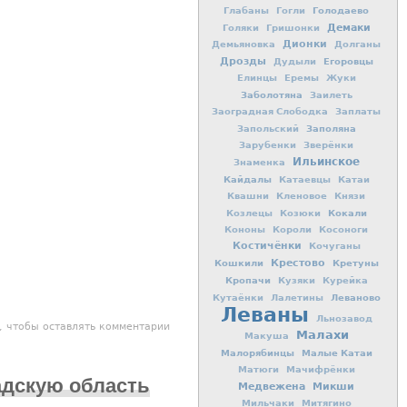
Голодаево
Глабаны
Гогли
Демаки
Голяки
Гришонки
Дионки
Демьяновка
Долганы
Дрозды
Егоровцы
Дудыли
Елинцы
Еремы
Жуки
Заболотяна
Заилеть
Заоградная Слободка
Заплаты
Заполяна
Запольский
Зарубенки
Зверёнки
Ильинское
Знаменка
Кайдалы
Катаевцы
Катаи
Квашни
Кленовое
Князи
Кокали
Козлецы
Козюки
Кононы
Короли
Косоноги
Костичёнки
Кочуганы
Кошкили
Крестово
Кретуны
Кропачи
Кузяки
Курейка
Леваново
Кутаёнки
Лалетины
Леваны
Льнозавод
алактика Вятка"
, чтобы оставлять комментарии
Малахи
Макуша
Малорябинцы
Малые Катаи
Матюги
Мачифрёнки
адскую область
Медвежена
Микши
Мильчаки
Митягино