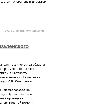
ых стал генеральный директор
олокозавод
, чтобы оставлять комментарии
Фалёнского
дателя правительства области,
департамента сельского
тика», в частности
уппы компаний «Галактика»
рации С.В. Комарицын.
ский маслозавод не
между Правительством
была проведена
тановительный ремонт