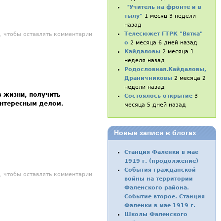
"Учитель на фронте и в
тылу"
1 месяц 3 недели
назад
Телесюжет ГТРК "Вятка"
масло возвращается
, чтобы оставлять комментарии
о
2 месяца 6 дней назад
Кайдаловы
2 месяца 1
неделя назад
Родословная.Кайдаловы,
Драничниковы
2 месяца 2
недели назад
 жизни, получить
Состоялось открытие
3
интересным делом.
месяца 5 дней назад
Новые записи в блогах
Станция Фаленки в мае
1919 г. (продолжение)
События гражданской
ь о будущей профессии.
, чтобы оставлять комментарии
войны на территории
Фаленского района.
Событие второе. Станция
Фаленки в мае 1919 г.
Школы Фаленского