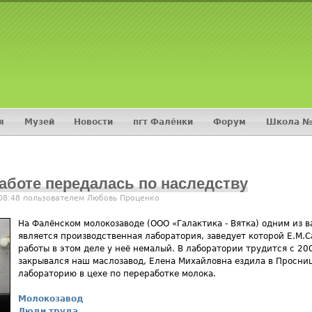
Jump to navigation
я
Музей
Новости
пгт Фалёнки
Форум
Школа №
аботе передалась по наследству
 08:48 пользователем
Любовь Проценко
На Фалёнском молокозаводе (ООО «Галактика - Вятка) одним из 
является производственная лаборатория, заведует которой Е.М.С
работы в этом деле у неё немалый. В лаборатории трудится с 200
закрывался наш маслозавод, Елена Михайловна ездила в Просниц
лабораторию в цехе по переработке молока.
Молокозавод
Люди труда