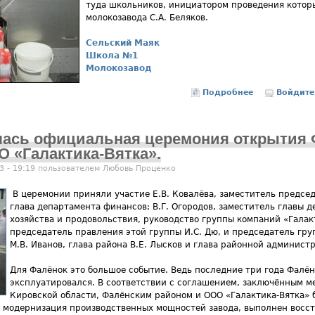
туда школьников, инициатором проведения котор
молокозавода С.А. Беляков.
Сельский Маяк
Школа №1
Молокозавод
Подробнее
о Идём на м
Войдите
ялась официальная церемония открытия 
 «Галактика-Вятка».
3 - 19:19 пользователем
Любовь Проценко
В церемонии приняли участие Е.В. Ковалёва, заместитель предсе
глава департамента финансов; В.Г. Огородов, заместитель главы 
хозяйства и продовольствия, руководство группы компаний «Галак
председатель правления этой группы И.С. Дю, и председатель гр
М.В. Иванов, глава района В.Е. Лысков и глава районной админист
Для Фалёнок это большое событие. Ведь последние три года Фалён
эксплуатировался. В соответствии с соглашением, заключённым 
Кировской области, Фалёнским районом и ООО «Галактика-Вятка» 
 модернизация производственных мощностей завода, выполнен восс