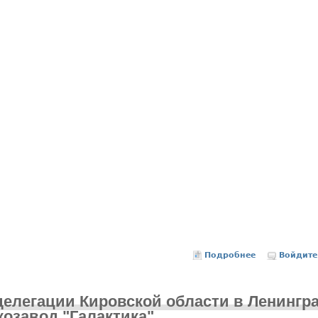
Подробнее
о Семинар "Г
Войдите
делегации Кировской области в Ленингр
козавод "Галактика"