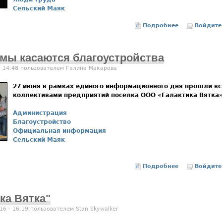
Сельский Маяк
Подробнее
о Любовь к с
Войдите
мы касаются благоустройства
- 14:48 пользователем
Галина Макарова
27 июня в рамках единого информационного дня прошли в
коллективами предприятий поселка ООО «Галактика Вятка»
Администрация
Благоустройство
Официальная информация
Сельский Маяк
Подробнее
о Основные п
Войдите
ка Вятка"
16 - 16:19 пользователем
Stan Skywalker