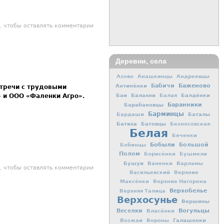
воей работе передалась по наследству
, чтобы оставлять комментарии
Деревни, села
Азово
Анашкинцы
Андреевцы
Баженово
Антипёнки
Бабичи
стречи с трудовыми
Баи
Балахни
Балдёнки
Балая
 и ООО «Фаленки Агро».
Баранники
Барабановцы
Барминцы
Баталы
Бардаши
Батиха
Батовцы
Безносовская
Белая
Беченки
Бобыли
Большой
Бобинцы
Полом
Борисёнки
Бушмели
Бушуи
Ваненки
Варламы
роблемы касаются благоустройства
, чтобы оставлять комментарии
Васильевский
Верхние
Максёнки
Верхние Нагорена
Верхобелье
Верхняя Талица
Верхосунье
Вершины
Вогульцы
Веселки
Власёнки
Галашонки
Возжаи
Вороны