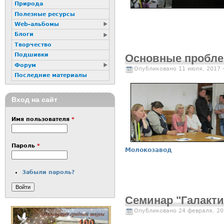
Природа
Полезные ресурсы
Web-альбомы
Блоги
Творчество
Подшивки
Основные пробле
Форум
Опубликовано 11 июля, 2017 
Последние материалы
Вход на сайт
Имя пользователя
*
Пароль
*
Молокозавод
Забыли пароль?
Семинар "Галакти
Опубликовано 24 февраля, 20