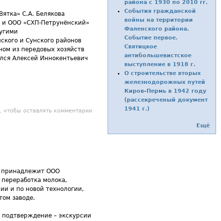
района с 1930 по 2010 гг.
События гражданской
ятка» С.А. Белякова
войны на территории
» и ООО «СХП-Петрунёнский»
Фаленского района.
ругими
Событие первое.
ского и Сунского районов
Святицкое
ном из передовых хозяйств
антибольшевистское
ился Алексей Иннокентьевич
выступление в 1918 г.
О строительстве вторых
железнодорожных путей
Киров-Пермь в 1942 году
(рассекреченый документ
1941 г.)
 да и только
, чтобы оставлять комментарии
Ещё
ый принадлежит ООО
я переработка молока,
ии и по новой технологии,
том заводе.
у подтверждение – экскурсии