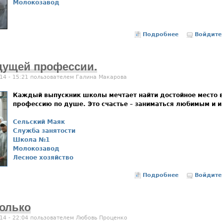
Молокозавод
Подробнее
о Фалёнское 
Войдите
дущей профессии.
14 - 15:21 пользователем
Галина Макарова
Каждый выпускник школы мечтает найти достойное место в
профессию по душе. Это счастье – заниматься любимым и 
Сельский Маяк
Служба занятости
Школа №1
Молокозавод
Лесное хозяйство
Подробнее
о Пора думат
Войдите
только
14 - 22:04 пользователем
Любовь Проценко