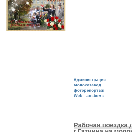
Администрация
Молокозавод
фоторепортаж
Web - альбомы
Рабочая поездка 
г.Гатчина на моло