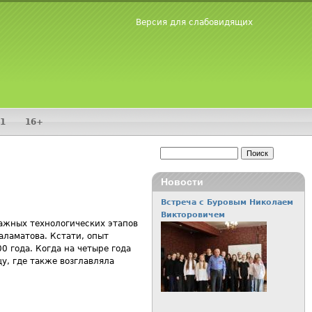
Версия для слабовидящих
1
16+
Поиск
Форма поиска
Новости
Встреча с Буровым Николаем
Викторовичем
важных технологических этапов
аламатова. Кстати, опыт
0 года. Когда на четыре года
у, где также возглавляла