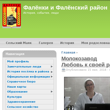
Фалёнки и Фалёнский район
История, события, люди
Сельский Маяк
Галерея
История
Моя родословна
Главное меню
Главная
›
Навигация
Вы здесь
Молокозавод
Мой профиль
Любовь к своей р
Замечательные люди
Опубликовано 15 мая, 2018 -
История посёлка и района
Официальная информация
Справочное бюро
Наши карты
Образование
Культура
Здравоохранение
Сельское хозяйство