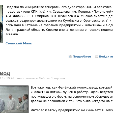
Недавно по инициативе генерального директора ООО «Галактика-В
представители СПК (к-з) им. Свердлова, им. Ленина, «Поломский
А.И. Жвакин, С.Н. Смирнов, В.Н. Шумилов и А. Ушаков вместе с д
сельхозтоваропроизводителями из Кумёнского, Оричевского, Унин
побывали в Гатчине на головном предприятии «Галактика» и в од
Ленинградской области. Своими впечатлениями о поездке подел
Жвакин.
Сельский Маяк
Подробнее
о Фантастика
Войдите
авод
13 - 19:49 пользователем
Любовь Проценко
Вот уже год, как Фалёнский молокозавод, котор
«Галактика-Вятка», пущен в работу. Здесь ведётс
поступившего с ферм, на современном оборудован
далеко не сравнимой с той, что была когда-то на э
Интерес к этому предприятию не снижается. Том