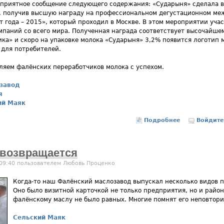
приятное сообщение следующего содержания: «Сударыня» сделала в
, получив высшую награду на профессиональном дегустационном ме
т года – 2015», который проходил в Москве. В этом мероприятии учас
мпаний со всего мира. Полученная награда соответствует высочайше
ика» и скоро на упаковке молока «Сударыня» 3,2% появится логотип м
 для потребителей.
ляем фалёнских переработчиков молока с успехом.
завод
я
ий Маяк
Подробнее
о Вот уже т
Войдите
 возвращается
 09:40 пользователем
Любовь Проценко
Когда-то наш Фалёнский маслозавод выпускал несколько видов п
Оно было визитной карточкой не только предприятия, но и район
фалёнскому маслу не было равных. Многие помнят его неповтори
Сельский Маяк