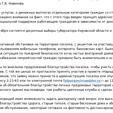
Г.В. Новикова.
б услугах, о денежных выплатах отдельным категориям граждан со с
ращено внимание на факт, что с этого года введен принцип адресно
социальной поддержки работающим гражданам в зависимости от дох
тября состоятся досрочные выборы губернатора Кировской области 
ративной обстановки на территории поселка, с акцентом на участи
льзованием мобильных телефонов, интернета, банковских карт. Было
я ситуация по пожарной безопасности из-за частых возгораний домо
 избежание неприятностей граждан призвали быть внимательнее и о
ы по внесению предложений благоустройства поселка, чтобы учесть
в. С той же целью их пригласили принять участие в проекте «Нар
мнив, что заявку можно принести в администрацию поселка или опу
аксу 2-23-63 или по электронной почте
falgorpos@rambler.ru
(ссылк
до 11
и об обязательном благоустройстве личных придомовых территорий и
сного здания маслозавода: там разбиты цветочные клумбы и сделан
лающий имел возможность задать докладчику свой вопрос или выска
благоустройства (дорога, старые тополя, старые бесхозные дома и о
ое обслуживание, некоторые сетовали на фиктивность диспансериза