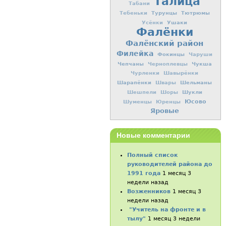
Талица
Табани
Турунцы
Тютрюмы
Тебеньки
Ушаки
Усёнки
Фалёнки
Фалёнский район
Филейка
Фокинцы
Чаруши
Чепчаны
Чукша
Черноплевцы
Чурленки
Шавырёнки
Шарапёнки
Шельманы
Швары
Шукли
Шешпели
Шоры
Юсово
Шуменцы
Юренцы
Яровые
Новые комментарии
Полный список
руководителей района до
1991 года
1 месяц 3
недели назад
Возженников
1 месяц 3
недели назад
"Учитель на фронте и в
тылу"
1 месяц 3 недели