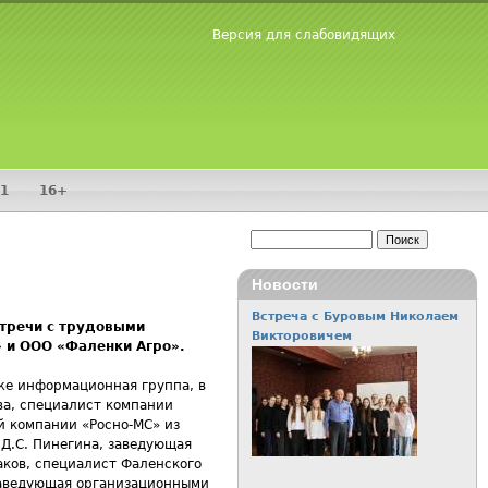
Версия для слабовидящих
1
16+
Поиск
Форма поиска
Новости
Встреча с Буровым Николаем
стречи с трудовыми
Викторовичем
 и ООО «Фаленки Агро».
кже информационная группа, в
ва, специалист компании
й компании «Росно-МС» из
 Д.С. Пинегина, заведующая
аков, специалист Фаленского
 заведующая организационными