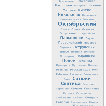
Мысовляна
Набережное
Нагорское
Нижние
Нагоряна
Низево
Митёнки
Николаево
Новожилы
Новоселовская
Одинцы
Октябрьский
Опали
Осиенки
Олозы
Островново
Падерёнки
Паньшонки
Пауты
Первомайский
Перевоз
Петрунёнки
Пермяки
Плесо
Плешки
Плюсни
Подоплёки
Подгоряна
Полом
Полынка
Пригорята
Пустынцы
Пыхово
Репинцы
Русская Сада
Ряби
Рябинцы
Рякинцы
Савинёнки
Сатюки
Сада
Святица
Сергачи
Симахи
Синичена
Сергинцы
Ситники
Скрябинцы
Слобожане
Солдари
Соболи
Соловьи
Сюрны
Суходоевка