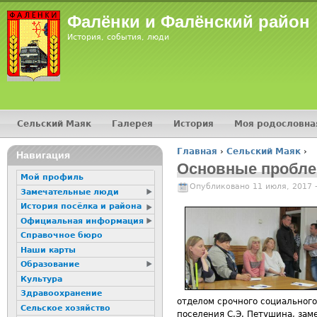
Фалёнки и Фалёнский район
История, события, люди
Сельский Маяк
Галерея
История
Моя родословна
Главное меню
Главная
›
Сельский Маяк
›
Навигация
Вы здесь
Основные пробле
Мой профиль
Опубликовано 11 июля, 2017 
Замечательные люди
История посёлка и района
Официальная информация
Справочное бюро
Наши карты
Образование
Культура
Здравоохранение
отделом срочного социального
Сельское хозяйство
поселения С.Э. Петушина, за