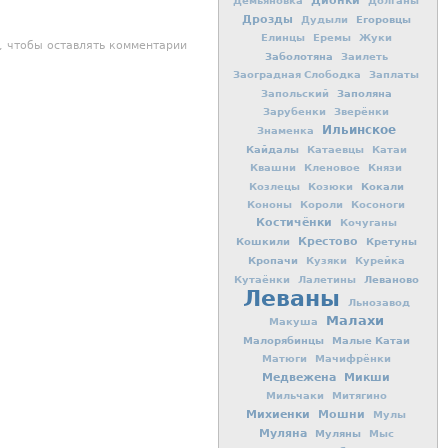
Дионки
Демьяновка
Долганы
Дрозды
Егоровцы
Дудыли
Елинцы
Еремы
Жуки
, чтобы оставлять комментарии
Заболотяна
Заилеть
Заоградная Слободка
Заплаты
Заполяна
Запольский
Зарубенки
Зверёнки
Ильинское
Знаменка
Кайдалы
Катаевцы
Катаи
Квашни
Кленовое
Князи
Кокали
Козлецы
Козюки
Кононы
Короли
Косоноги
Костичёнки
Кочуганы
Кошкили
Крестово
Кретуны
Кропачи
Кузяки
Курейка
Леваново
Кутаёнки
Лалетины
Леваны
Льнозавод
Малахи
Макуша
Малорябинцы
Малые Катаи
Матюги
Мачифрёнки
Медвежена
Микши
Мильчаки
Митягино
Михиенки
Мошни
Мулы
Муляна
Муляны
Мыс