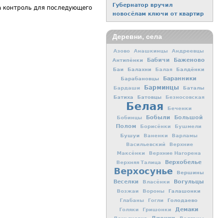
Губернатор вручил
а контроль для последующего
новосёлам ключи от квартир
Деревни, села
Азово
Анашкинцы
Андреевцы
Баженово
Антипёнки
Бабичи
Баи
Балахни
Балдёнки
Балая
Баранники
Барабановцы
Барминцы
Баталы
Бардаши
Батиха
Батовцы
Безносовская
Белая
Беченки
Бобыли
Большой
Бобинцы
Полом
Борисёнки
Бушмели
Бушуи
Ваненки
Варламы
Васильевский
Верхние
Максёнки
Верхние Нагорена
Верхобелье
Верхняя Талица
Верхосунье
Вершины
Вогульцы
Веселки
Власёнки
Галашонки
Возжаи
Вороны
Голодаево
Глабаны
Гогли
Демаки
Голяки
Гришонки