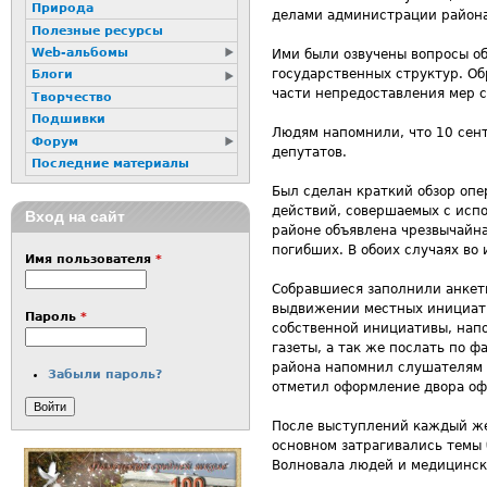
Природа
делами администрации района 
Полезные ресурсы
Web-альбомы
Ими были озвучены вопросы о
государственных структур. Об
Блоги
части непредоставления мер 
Творчество
Подшивки
Людям напомнили, что 10 сен
Форум
депутатов.
Последние материалы
Был сделан краткий обзор опе
действий, совершаемых с испо
Вход на сайт
районе объявлена чрезвычайна
погибших. В обоих случаях во
Имя пользователя
*
Собравшиеся заполнили анкет
выдвижении местных инициати
Пароль
*
собственной инициативы, напо
газеты, а так же послать по ф
района напомнил слушателям 
Забыли пароль?
отметил оформление двора офи
После выступлений каждый же
основном затрагивались темы 
Волновала людей и медицинск