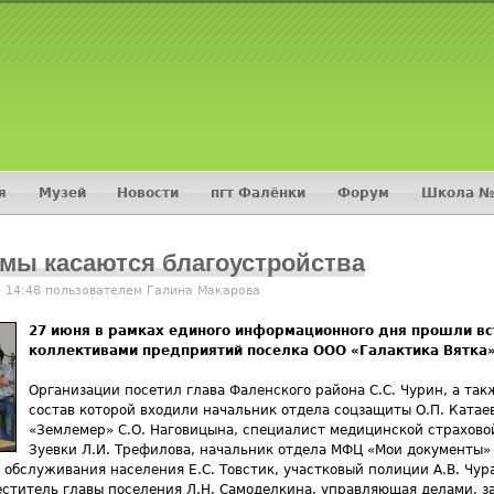
Jump to navigation
я
Музей
Новости
пгт Фалёнки
Форум
Школа №
мы касаются благоустройства
- 14:48 пользователем
Галина Макарова
27 июня в рамках единого информационного дня прошли в
коллективами предприятий поселка ООО «Галактика Вятка»
Организации посетил глава Фаленского района С.С. Чурин, а та
состав которой входили начальник отдела соцзащиты О.П. Катае
«Землемер» С.О. Наговицына, специалист медицинской страхово
Зуевки Л.И. Трефилова, начальник отдела МФЦ «Мои документы»
 обслуживания населения Е.С. Товстик, участковый полиции А.В. Чур
меститель главы поселения Л.Н. Самоделкина, управляющая делами,