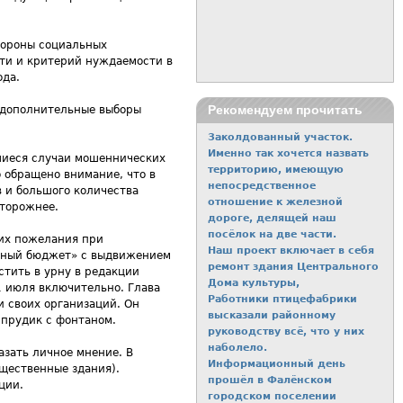
тороны социальных
сти и критерий нуждаемости в
ода.
Рекомендуем прочитать
и дополнительные выборы
Заколдованный участок.
Именно так хочется назвать
вшиеся случаи мошеннических
территорию, имеющую
 обращено внимание, что в
непосредственное
в и большого количества
отношение к железной
сторожнее.
дороге, делящей наш
посёлок на две части.
 их пожелания при
Наш проект включает в себя
одный бюджет» с выдвижением
ремонт здания Центрального
стить в урну в редакции
Дома культуры,
а для отправки email)
 июля включительно. Глава
Работники птицефабрики
 своих организаций. Он
высказали районному
 прудик с фонтаном.
руководству всё, что у них
наболело.
зать личное мнение. В
Информационный день
бщественные здания).
прошёл в Фалёнском
ции.
городском поселении