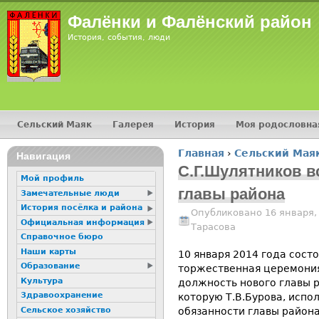
Jump
Фалёнки и Фалёнский район
История, события, люди
Сельский Маяк
Галерея
История
Моя родословна
Главное меню
Главная
›
Сельский Мая
16+
Навигация
Вы здесь
С.Г.Шулятников в
Мой профиль
главы района
Замечательные люди
История посёлка и района
Опубликовано 16 января,
Официальная информация
Тарасова
Справочное бюро
Наши карты
10 января 2014 года сост
Образование
торжественная церемония
Культура
должность нового главы р
Здравоохранение
которую Т.В.Бурова, исп
Сельское хозяйство
обязанности главы района