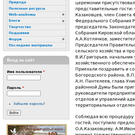
церемонии присутствовал
Природа
представительные гости: 
Полезные ресурсы
Казаковцев, член Совета
Web-альбомы
Федерального Собрания РФ
Блоги
председатель Законодат
Творчество
Собрания Кировской обла
Подшивки
А.А.Котлячков, заместите
Форум
Председателя Правительс
Последние материалы
сельского хозяйства и пр
В.И.Григорьев, начальник
Вход на сайт
хозяйственного обеспече
Приехали поздравить и со
Имя пользователя
*
Богородского района, В.П
А.Н. Пантелеев, глава Ун
районной Думы были приг
Пароль
*
руководители предприяти
отделов и управлений ад
Забыли пароль?
территориальных отделен
Соблюдая всю процедуру 
гостей, поступило предло
О.А.Казаковцеву, А.М.Ивон
момент торжественного м