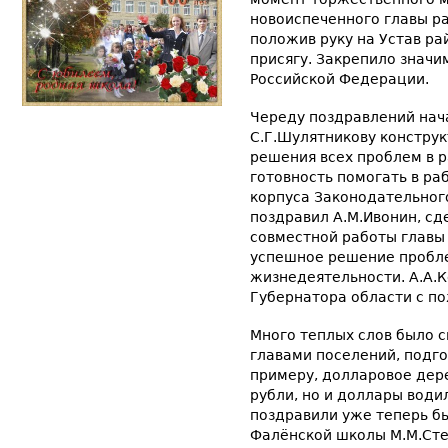
новоиспеченного главы ра
положив руку на Устав ра
присягу. Закрепило значи
Российской Федерации.
Череду поздравлений нач
С.Г.Шулятникову конструк
решения всех проблем в 
готовность помогать в ра
корпуса Законодательного
поздравил А.М.Ивонин, сде
совместной работы главы
успешное решение пробле
жизнедеятельности. А.А.К
Губернатора области с п
Много теплых слов было с
главами поселений, подго
примеру, долларовое дере
рубли, но и доллары водил
поздравили уже теперь б
Фалёнской школы М.М.Сте