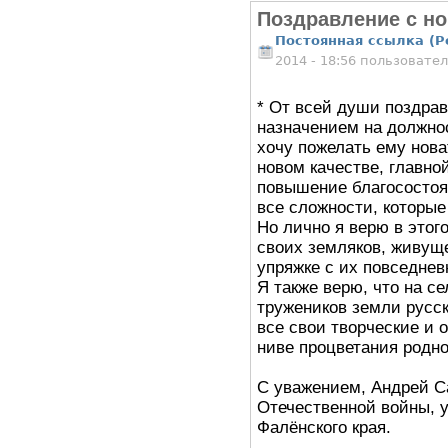
Поздравление с н
Постоянная ссылка (P
2014 - 18:56 пользовате
* От всей души поздрав
назначением на должно
хочу пожелать ему нова
новом качестве, главно
повышение благосостоя
все сложности, которые
Но лично я верю в этог
своих земляков, живущ
упряжке с их повседне
Я также верю, что на с
тружеников земли русск
все свои творческие и 
ниве процветания родно
С уважением, Андрей С
Отечественной войны, 
Фалёнского края.