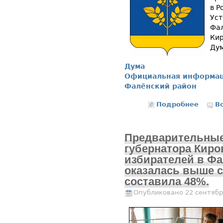
в Р
Уст
Фа
Кир
Ду
Дума
Официальная информа
Фалёнский район
Подробнее
В
Предварительные
губернатора Киро
избирателей в Фа
оказалась выше 
составила 48%.
Опубликовано 22 сентябр