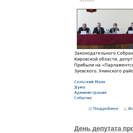
Бурова
Законодательного Собран
Кировской области, депу
Прибыли на «Парламентск
Зуевского, Унинского рай
Сельский Маяк
Дума
Администрация
События
Подробнее
о В Фа
В
День депутата пр