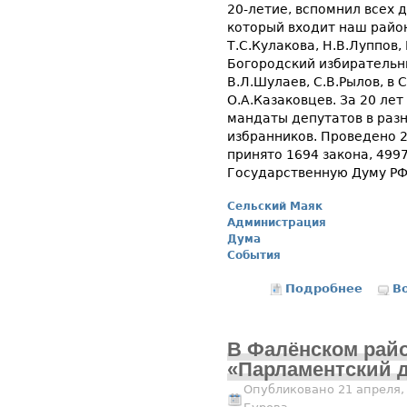
20-летие, вспомнил всех 
который входит наш район
Т.С.Кулакова, Н.В.Луппов,
Богородский избирательн
В.Л.Шулаев, С.В.Рылов, в
О.А.Казаковцев. За 20 лет
мандаты депутатов в раз
избранников. Проведено 2
принято 1694 закона, 499
Государственную Думу РФ
Сельский Маяк
Администрация
Дума
События
Подробнее
о Дис
В
В Фалёнском рай
«Парламентский 
Опубликовано 21 апреля,