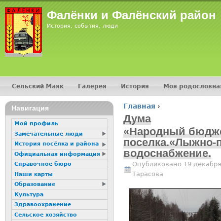
Jump
Фалёнки и Фалёнский район
История, события, люди
Сельский Маяк
Галерея
История
Моя родословна
Главное меню
Главная
›
16+
Навигация
Вы здесь
Дума
Мой профиль
«Народный бюдже
Замечательные люди
поселка.«Лыжно-
История посёлка и района
водоснабжение.
Официальная информация
Опубликовано 19 декабря
Справочное бюро
Тарасова
Наши карты
Образование
Культура
Здравоохранение
Сельское хозяйство