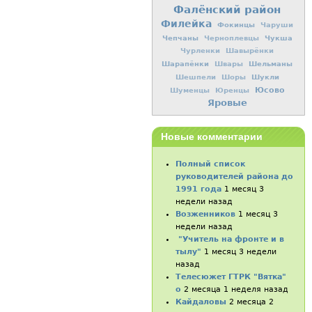
Фалёнский район
Филейка
Фокинцы
Чаруши
Чепчаны
Чукша
Черноплевцы
Чурленки
Шавырёнки
Шарапёнки
Шельманы
Швары
Шукли
Шешпели
Шоры
Юсово
Шуменцы
Юренцы
Яровые
Новые комментарии
Полный список
руководителей района до
1991 года
1 месяц 3
недели назад
Возженников
1 месяц 3
недели назад
"Учитель на фронте и в
тылу"
1 месяц 3 недели
назад
Телесюжет ГТРК "Вятка"
о
2 месяца 1 неделя назад
Кайдаловы
2 месяца 2