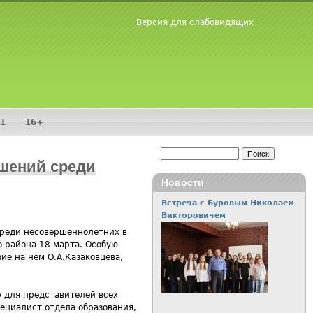
Версия для слабовидящих
1
16+
Поиск
ушений среди
Форма поиска
Новости
Встреча с Буровым Николаем
Викторовичем
среди несовершеннолетних в
о района 18 марта. Особую
е на нём О.А.Казаковцева,
р для представителей всех
ециалист отдела образования,