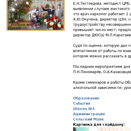
Е.Н.Тестоедова, методист ЦРБ
выявлении случаев жестокого 
что врач-нарколог работает 2
А.Ю.Онучина, директор ЦЗН, 
трудоустройству несовершенн
превышает число мест, предла
директор ДЮСШ М.П.Каратаева 
Судя по оценке, которую дал 
впечатление от работы по вза
котором можно рассказать в д
Последним мероприятием дня 
П.Н.Пономарёв, О.А.Казаковцев
Кроме семинаров и работы Об
алкогольной зависимости: урок
Образование
События
Школа №1
Администрация
Сельский Маяк
Картинка для слайдшоу: