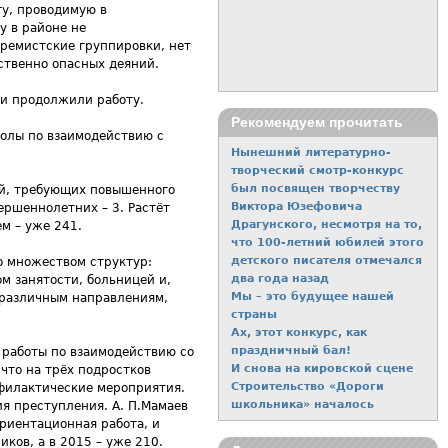
у, проводимую в
у в районе не
ремистские группировки, нет
ственно опасных деяний.
ии продолжили работу.
Рекомендуем прочитать
колы по взаимодействию с
Нынешний литературно-
творческий смотр-конкурс
был посвящен творчеству
ей, требующих повышенного
Виктора Юзефовича
ершеннолетних – 3. Растёт
Драгунского, несмотря на то,
м – уже 241.
что 100-летний юбилей этого
детского писателя отмечался
о множеством структур:
два года назад
м занятости, больницей и,
Мы – это будущее нашей
о различным направлениям,
страны
Ах, этот конкурс, как
праздничный бал!
 работы по взаимодействию со
И снова на кировской сцене
что на трёх подростков
Строительство «Дороги
офилактические мероприятия.
школьника» началось
ия преступления. А. П.Мамаев
ориентационная работа, и
иков, а в 2015 – уже 210.