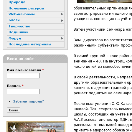
Природа
образовательных организациях
Полезные ресурсы
зарегистрировано ни одного 
Web-альбомы
учащихся, состоящих на учёте
Блоги
Творчество
Затем участники семинара на
Подшивки
Форум
Зам. директора по воспитател
Последние материалы
различными субъектами проф
В самой крупной школе района
Вход на сайт
внимания – 40. На внутришкол
число детей из малообеспечен
Имя пользователя
*
В своей деятельности, напра
другими образовательными орг
Пароль
*
конечно, с администрацией ра
решает поднятые на семинаре
Забыли пароль?
После выступления О.Ю.Катае
школой. Так, секретарь комис
школы, состоящих на учёте в 
А.А.Лыскова, инспектор ПДН, 
рассказал о том, какой вклад
привитие здорового образа жиз