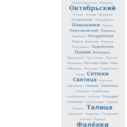
Новоселовская
Одинцы
Октябрьский
Опали
Осиенки
Олозы
Островново
Падерёнки
Паньшонки
Пауты
Первомайский
Перевоз
Петрунёнки
Пермяки
Плесо
Плешки
Плюсни
Подоплёки
Подгоряна
Полом
Полынка
Пригорята
Пустынцы
Пыхово
Репинцы
Русская Сада
Ряби
Рябинцы
Рякинцы
Савинёнки
Сатюки
Сада
Святица
Сергачи
Симахи
Синичена
Сергинцы
Ситники
Скрябинцы
Слобожане
Солдари
Соболи
Соловьи
Сюрны
Суходоевка
Талица
Табани
Турунцы
Тютрюмы
Тебеньки
Ушаки
Усёнки
Фалёнки