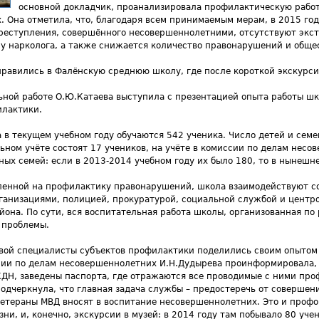
основной докладчик, проанализировала профилактическую работ
. Она отметила, что, благодаря всем принимаемым мерам, в 2015 год
преступления, совершённого несовершеннолетними, отсутствуют экст
 у нарколога, а также снижается количество правонарушений и обще
правились в Фалёнскую среднюю школу, где после короткой экскурс
ьной работе О.Ю.Катаева выступила с презентацией опыта работы ш
илактики.
 в текущем учебном году обучаются 542 ученика. Число детей и сем
ьном учёте состоят 17 учеников, на учёте в комиссии по делам несов
ных семей: если в 2013-2014 учебном году их было 180, то в нынешне
вленной на профилактику правонарушений, школа взаимодействуют с
анизациями, полицией, прокуратурой, социальной службой и центро
йона. По сути, вся воспитательная работа школы, организованная п
 проблемы.
вой специалисты субъектов профилактики поделились своим опытом
сии по делам несовершеннолетних И.Н.Дудырева проинформировала, 
КДН, заведены паспорта, где отражаются все проводимые с ними пр
подчеркнула, что главная задача службы – предостеречь от совершен
 ветераны МВД вносят в воспитание несовершеннолетних. Это и проф
ни, и, конечно, экскурсии в музей: в 2014 году там побывало 80 учен