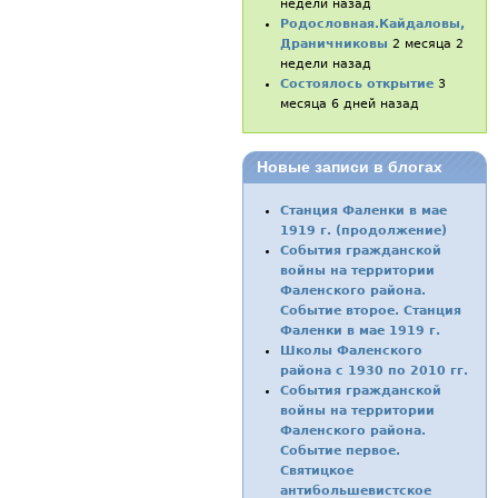
недели назад
Родословная.Кайдаловы,
Драничниковы
2 месяца 2
недели назад
Состоялось открытие
3
месяца 6 дней назад
Новые записи в блогах
Станция Фаленки в мае
1919 г. (продолжение)
События гражданской
войны на территории
Фаленского района.
Событие второе. Станция
Фаленки в мае 1919 г.
Школы Фаленского
района с 1930 по 2010 гг.
События гражданской
войны на территории
Фаленского района.
Событие первое.
Святицкое
антибольшевистское