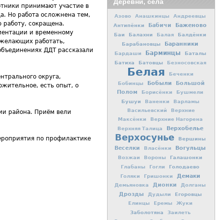
Деревни, села
отники принимают участие в
а. Но работа осложнена тем,
Азово
Анашкинцы
Андреевцы
ю работу, сокращена.
Баженово
Антипёнки
Бабичи
иентации и временному
Баи
Балахни
Балдёнки
Балая
 желающих работать,
Баранники
Барабановцы
 объединениях ДДТ рассказали
Барминцы
Баталы
Бардаши
Батиха
Батовцы
Безносовская
Белая
Беченки
нтрального округа,
Бобыли
Большой
Бобинцы
жительное, есть опыт, о
Полом
Борисёнки
Бушмели
Бушуи
Ваненки
Варламы
Васильевский
Верхние
и района. Приём вели
Максёнки
Верхние Нагорена
Верхобелье
Верхняя Талица
Верхосунье
ероприятия по профилактике
Вершины
Вогульцы
Веселки
Власёнки
Галашонки
Возжаи
Вороны
Голодаево
Глабаны
Гогли
Демаки
Голяки
Гришонки
Дионки
Демьяновка
Долганы
Дрозды
Егоровцы
Дудыли
Елинцы
Еремы
Жуки
Заболотяна
Заилеть