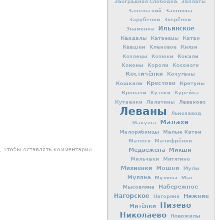
Заоградная Слободка
Заплаты
Заполяна
Запольский
Зарубенки
Зверёнки
Ильинское
Знаменка
Кайдалы
Катаевцы
Катаи
Квашни
Кленовое
Князи
Кокали
Козлецы
Козюки
Кононы
Короли
Косоноги
Костичёнки
Кочуганы
Кошкили
Крестово
Кретуны
Кропачи
Кузяки
Курейка
Леваново
Кутаёнки
Лалетины
Леваны
Льнозавод
Малахи
Макуша
Малорябинцы
Малые Катаи
Матюги
Мачифрёнки
, чтобы оставлять комментарии
Медвежена
Микши
Мильчаки
Митягино
Михиенки
Мошни
Мулы
Муляна
Муляны
Мыс
Мысовляна
Набережное
Нагорское
Нижние
Нагоряна
Низево
Митёнки
Николаево
Новожилы