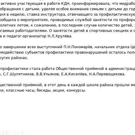
, активно участвующая в работе КДН, проинформировала, что медраб
обращения с детьми, уделяя особое внимание семьям с детьми до год
 дня в неделю, ставка инструктора, отвечающего за профилактическу
сообщила о мероприятиях, проводимых службой занятости по профор
олетних летом, к сожалению, в последнем случае количество детей,
гаемых работодателями. О занятости детей в спортивных секциях и
и педагог-организатор Н.Л.Хрулёва.
по завершении всех выступлений П.Н.Пономарёв, начальник отдела Це
имодействию субъектов профилактики правонарушений осталось поло
ругих районах.
профилактики стала работа Общественной приёмной в администраци
, С.Г.Шулятников, В.В.Ульянов, Е.А.Киселёва, Н.А.Перевощикова.
щественной приёмной, в этот день в каждой школе района прошли м
и, классные часы, беседы, акции, конкурсы.