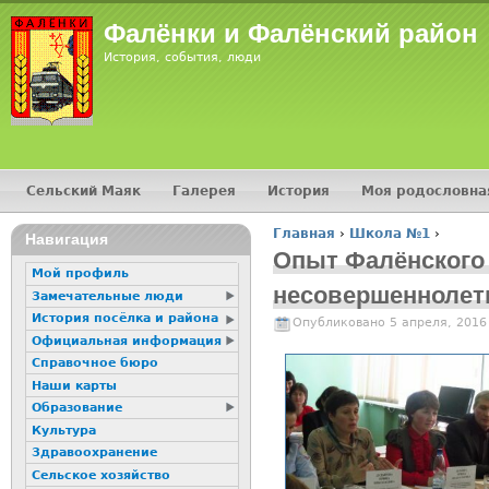
Фалёнки и Фалёнский район
История, события, люди
Сельский Маяк
Галерея
История
Моя родословна
Главное меню
Главная
›
Школа №1
›
Навигация
Вы здесь
Опыт Фалёнского
Мой профиль
несовершеннолет
Замечательные люди
История посёлка и района
Опубликовано 5 апреля, 2016
Официальная информация
Справочное бюро
Наши карты
Образование
Культура
Здравоохранение
Сельское хозяйство