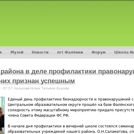
Jump to navigation
я
Музей
Новости
пгт Фалёнки
Форум
Школа №
 района в деле профилактики правонар
них признан успешным
 - 07:57 пользователем
Татьяна Бурова
Единый день профилактики безнадзорности и правонарушений 
Центральном образовательном округе прошёл на базе Фалёнског
солидность этому масштабному мероприятию придало присутстви
члена Совета Федерации ФС РФ.
В начале дня профилактики в вечерней школе состоялся семина
образовательных учреждений нашего района. О.Н.Саламатова, сп