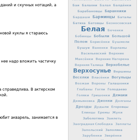
иданий и скучных нотаций, а
Баи
Балахни
Балдёнки
Балая
Баранники
Барабановцы
Барминцы
Баталы
Бардаши
Батиха
Батовцы
Безносовская
Белая
Беченки
 новой куклы я стараюсь
Бобыли
Большой
Бобинцы
Полом
Борисёнки
Бушмели
Бушуи
Ваненки
Варламы
Васильевский
Верхние
Максёнки
Верхние Нагорена
в нее надо вложить частичку
Верхобелье
Верхняя Талица
Верхосунье
Вершины
Вогульцы
Веселки
Власёнки
Галашонки
Возжаи
Вороны
ка справедлива. В актерском
Голодаево
Глабаны
Гогли
кой.
Демаки
Голяки
Гришонки
Дионки
Демьяновка
Долганы
Дрозды
Егоровцы
Дудыли
Елинцы
Еремы
Жуки
любит акварель, занимается в
Заболотяна
Заилеть
Заоградная Слободка
Заплаты
Заполяна
Запольский
Зарубенки
Зверёнки