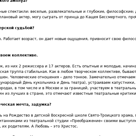
ского амплуа?
зные спектакли: веселые, развлекательные и глубокие, философские; 
плановый актер, могу сыграть от принца до Кащея Бессмертного, про
ерской судьбой?
н. Работает возраст, он дает новые ощущения, привносит свою филосо
своем коллективе.
ек, из них 2 режиссера и 17 актеров. Есть опытные и молодые, начин
ская труппа стабильная. Как в любом творческом коллективе, бывают
шен. Человеческие отношения – дело тонкое. Замечательно отмечае
дународный День кукольника и День театра), устраиваем капустники,
родах, в том числе и в Москве и за границей, участвуем в театральн
ин из лучших в стране, это отмечают известные театральные критики
орческая мечта, задумка?
ь на Рождество в детской Воскресной школе Свято-Троицкого храма,
питанниками из театральной студии «Преображение» своими выступл
 их родителям. А Любовь – это Христос.