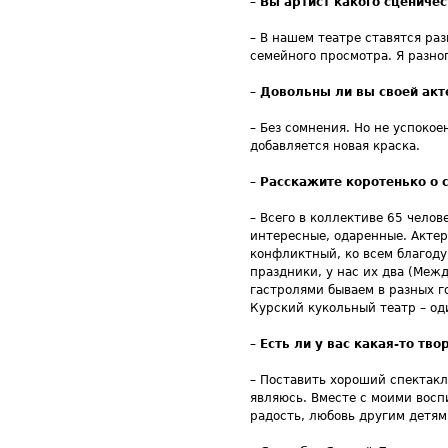
–
Вы артист какого сцениче
– В нашем театре ставятся ра
семейного просмотра. Я разно
–
Довольны ли вы своей акт
– Без сомнения. Но не успокое
добавляется новая краска.
–
Расскажите коротенько о 
– Всего в коллективе 65 челов
интересные, одаренные. Актер
конфликтный, ко всем благоду
праздники, у нас их два (Меж
гастролями бываем в разных го
Курский кукольный театр – од
–
Есть ли у вас какая-то тв
– Поставить хороший спектакл
являюсь. Вместе с моими вос
радость, любовь другим детям,