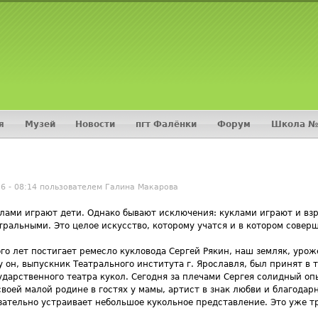
Jump to navigation
я
Музей
Новости
пгт Фалёнки
Форум
Школа №
16 - 08:14 пользователем
Галина Макарова
лами играют дети. Однако бывают исключения: куклами играют и взр
тральными. Это целое искусство, которому учатся и в котором совер
го лет постигает ремесло кукловода Сергей Рякин, наш земляк, урож
у он, выпускник Театрального института г. Ярославля, был принят в 
ударственного театра кукол. Сегодня за плечами Сергея солидный оп
своей малой родине в гостях у мамы, артист в знак любви и благодар
зательно устраивает небольшое кукольное представление. Это уже т