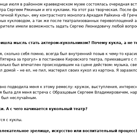
онце июля в районном краеведческом музее состоялась очередная вст
тра Сергеем Рякиным и его куклами. На этот раз творческая. После 
пичной Куклы», ему контрастного монолога Аркадия Райкина «В Грече
ых кукловодом, а так же после театрализованных перевоплощений ак
 зрители имели возможность задать Сергею Леонидовичу любой вопро
ришла мысль стать актером-кукольником? Почему кукла, а не т
ня, сколько себя помню, всегда был внутренний позыв к чему-то краси
ятерка за прогул» в постановке Кировского театра, приехавшего с г
только был впечатлен происходившим на сцене действом: музыка, све
домой – не ел, не пил, мастерил своих кукол из картона. Я заразился
но подводила меня к этому ремеслу: кружок, выступления, интересн
я была для меня встреча с Образцовым Сергеем Владимировичем, нар
 был неслучайным.
и. А с чего начинается кукольный театр?
ся с куклы.
влекательное зрелище, искусство или воспитательный процесс