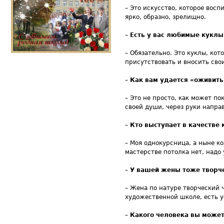
– Это искусство, которое восп
ярко, образно, зрелищно.
–
Есть у вас любимые куклы
– Обязательно. Это куклы, ко
присутствовать и вносить сво
–
Как вам удается «оживить
– Это не просто, как может по
своей души, через руки направ
–
Кто выступает в качестве 
– Моя однокурсница, а ныне ко
мастерстве потолка нет, надо
–
У вашей жены тоже творч
– Жена по натуре творческий ч
художественной школе, есть у
–
Какого человека вы может