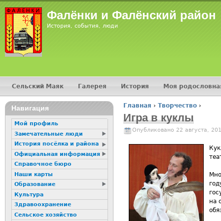
Фалёнки и Фалёнский район
История, события, люди
Сельский Маяк
Галерея
История
Моя родословна
Главное меню
Главная
›
Творчество
›
Навигация
Вы здесь
Игра в куклы
Мой профиль
Опубликовано 22 августа, 20
Замечательные люди
История посёлка и района
Кук
Официальная информация
теа
Справочное бюро
Наши карты
Мно
год
Образование
гос
Культура
на 
Здравоохранение
обя
Сельское хозяйство