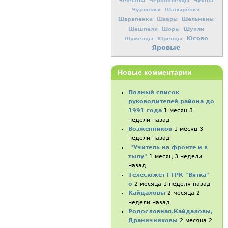
Чепчаны
Чукша
Черноплевцы
Чурленки
Шавырёнки
Шарапёнки
Шельманы
Швары
Шукли
Шешпели
Шоры
Юсово
Шуменцы
Юренцы
Яровые
Новые комментарии
Полный список
руководителей района до
1991 года
1 месяц 3
недели назад
Возженников
1 месяц 3
недели назад
"Учитель на фронте и в
тылу"
1 месяц 3 недели
назад
Телесюжет ГТРК "Вятка"
о
2 месяца 1 неделя назад
Кайдаловы
2 месяца 2
недели назад
Родословная.Кайдаловы,
Драничниковы
2 месяца 2