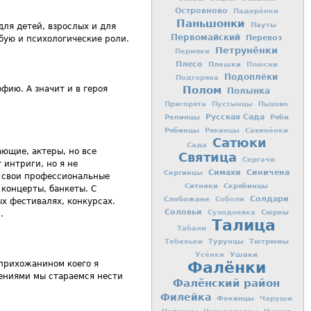
Островново
Падерёнки
Паньшонки
Пауты
для детей, взрослых и для
Первомайский
Перевоз
бую и психологические роли.
Петрунёнки
Пермяки
Плесо
Плешки
Плюсни
Подоплёки
Подгоряна
фию. А значит и в героя
Полом
Полынка
Пригорята
Пустынцы
Пыхово
Репинцы
Русская Сада
Ряби
Рябинцы
Рякинцы
Савинёнки
Сатюки
Сада
ающие, актеры, но все
Святица
Сергачи
 интриги, но я не
Симахи
Синичена
Сергинцы
м свои профессиональные
Ситники
Скрябинцы
 концерты, банкеты. С
Слобожане
Солдари
Соболи
ых фестивалях, конкурсах.
Соловьи
Сюрны
Суходоевка
.
Талица
Табани
Турунцы
Тютрюмы
Тебеньки
Ушаки
Усёнки
Фалёнки
 прихожанином коего я
ениями мы стараемся нести
Фалёнский район
Филейка
Фокинцы
Чаруши