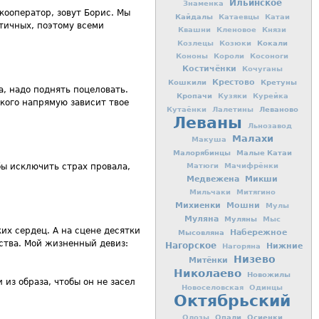
Ильинское
Знаменка
укооператор, зовут Борис. Мы
Кайдалы
Катаевцы
Катаи
стичных, поэтому всеми
Квашни
Кленовое
Князи
Кокали
Козлецы
Козюки
Кононы
Короли
Косоноги
Костичёнки
Кочуганы
Кошкили
Крестово
Кретуны
а, надо поднять поцеловать.
Кропачи
Кузяки
Курейка
 кого напрямую зависит твое
Леваново
Кутаёнки
Лалетины
Леваны
Льнозавод
Малахи
Макуша
Малорябинцы
Малые Катаи
обы исключить страх провала,
Матюги
Мачифрёнки
Медвежена
Микши
Мильчаки
Митягино
Михиенки
Мошни
Мулы
Муляна
Муляны
Мыс
их сердец. А на сцене десятки
Мысовляна
Набережное
ства. Мой жизненный девиз:
Нагорское
Нижние
Нагоряна
Низево
Митёнки
Николаево
Новожилы
из образа, чтобы он не засел
Новоселовская
Одинцы
Октябрьский
Опали
Осиенки
Олозы