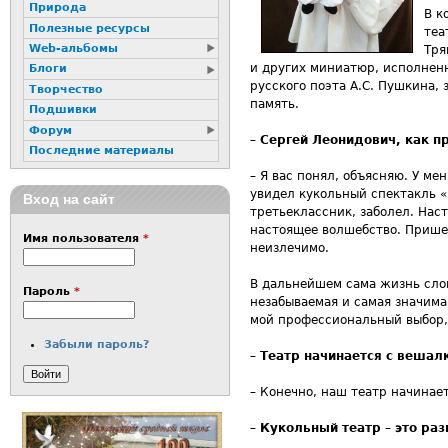
Природа
В к
Полезные ресурсы
теа
Web-альбомы
Тря
и других миниатюр, исполненн
Блоги
русского поэта А.С. Пушкина,
Творчество
память.
Подшивки
Форум
–
Сергей Леонидович, как п
Последние материалы
– Я вас понял, объясняю. У ме
увидел кукольный спектакль «П
Вход на сайт
третьеклассник, заболел. Нас
настоящее волшебство. Пришел 
Имя пользователя
*
неизлечимо.
В дальнейшем сама жизнь слов
Пароль
*
незабываемая и самая значима
мой профессиональный выбор,
Забыли пароль?
–
Театр начинается с вешалк
– Конечно, наш театр начинает
–
Кукольный театр – это раз