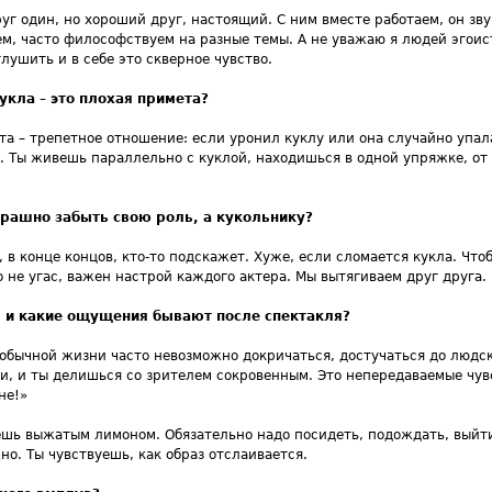
руг один, но хороший друг, настоящий. С ним вместе работаем, он зв
ем, часто философствуем на разные темы. А не уважаю я людей эгои
ушить и в себе это скверное чувство.
кла – это плохая примета?
та – трепетное отношение: если уронил куклу или она случайно упал
е. Ты живешь параллельно с куклой, находишься в одной упряжке, от
рашно забыть свою роль, а кукольнику?
, в конце концов, кто-то подскажет. Хуже, если сломается кукла. Чт
 не угас, важен настрой каждого актера. Мы вытягиваем друг друга.
, и какие ощущения бывают после спектакля?
в обычной жизни часто невозможно докричаться, достучаться до людск
, и ты делишься со зрителем сокровенным. Это непередаваемые чув
не!»
ешь выжатым лимоном. Обязательно надо посидеть, подождать, выйти 
жно. Ты чувствуешь, как образ отслаивается.