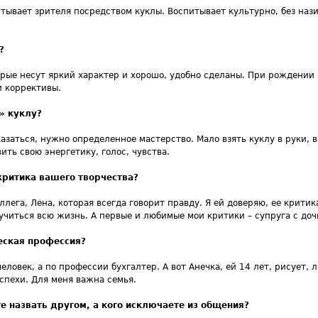
итывает зрителя посредством куклы. Воспитывает культурно, без наз
?
торые несут яркий характер и хорошо, удобно сделаны. При рождении
и коррективы.
» куклу?
казаться, нужно определенное мастерство. Мало взять куклу в руки, 
ить свою энергетику, голос, чувства.
критика вашего творчества?
ллега, Лена, которая всегда говорит правду. Я ей доверяю, ее крити
 учиться всю жизнь. А первые и любимые мои критики – супруга с доч
еская профессия?
еловек, а по профессии бухгалтер. А вот Анечка, ей 14 лет, рисует, 
спехи. Для меня важна семья.
е назвать другом, а кого исключаете из общения?