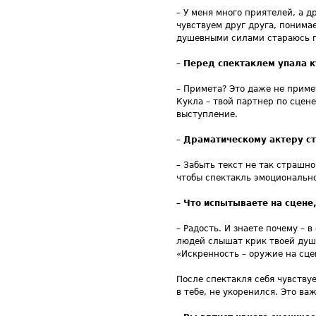
– У меня много приятелей, а д
чувствуем друг друга, понима
душевными силами стараюсь гл
–
Перед спектаклем упала ку
– Примета? Это даже не приме
Кукла – твой партнер по сцен
выступление.
–
Драматическому актеру ст
– Забыть текст не так страшно
чтобы спектакль эмоционально
–
Что испытываете на сцене
– Радость. И знаете почему – 
людей слышат крик твоей души
«Искренность – оружие на сце
После спектакля себя чувству
в тебе, не укоренился. Это ва