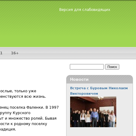
Версия для слабовидящих
1
16+
Поиск
Форма поиска
Новости
Встреча с Буровым Николаем
ослые, только уже
Викторовичем
шенствуются всю жизнь.
енец поселка Фаленки. В 1997
труппу Курского
ыт и множество ролей. Бывая
ности к родному поселку
радиция.