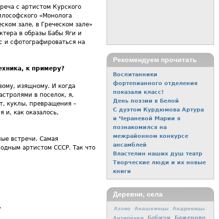
реча с артистом Курского
философского «Монолога
ском зале, в Греческом зале»
тера в образы Бабы Яги и
с и сфотографироваться на
Рекомендуем прочитать
ехника, к примеру?
Воспитанники
фортепианного отделения
вому, изящному. И когда
показали класс!
астролями в поселок, я,
День поэзии в Белой
т, куклы, превращения –
С дуэтом Курдюмова Артура
 и, как оказалось,
и Чераневой Марии я
познакомился на
межрайонном конкурсе
ые встречи. Самая
ансамблей
одным артистом СССР. Так что
Властелин наших душ театр
Творческие люди и их новые
книги
Деревни, села
?
Азово
Анашкинцы
Андреевцы
Баженово
Антипёнки
Бабичи