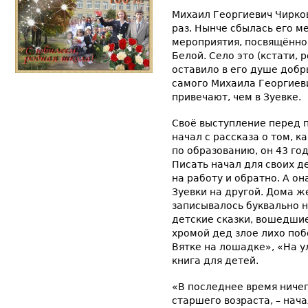
Михаил Георгиевич Чирко
раз. Нынче сбылась его м
мероприятия, посвящённог
Белой. Село это (кстати, 
оставило в его душе добры
самого Михаила Георгиеви
привечают, чем в Зуевке.
Своё выступление перед 
начал с рассказа о том, к
по образованию, он 43 го
Писать начал для своих д
на работу и обратно. А он
Зуевки на другой. Дома же
записывалось буквально н
детские сказки, вошедшие
хромой дед злое лихо поб
Вятке на лошадке», «На у
книга для детей.
«В последнее время ничег
старшего возраста, – нач