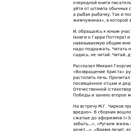
очередной книги писатель.
уйти от штампа обычных с
а рыбак рыбачку. Так и п
жемчужинах», в которой з
И, обращаясь к юным учас
(книги о Гарри Поттере) и
навязываемую общим мнен
надо подражать. Читать н
садись, не читай. Читай, 
Рассказал Михаил Георгие
«Возвращение Христа» ру
растопить печь. Прочитал
посвящённое отцам и де
Отечественной (стихотво
Победы и заняло второе м
На встречу М.Г. Чирков п
вредно». В сборник вошло
сжатые до афоризмов («За
забыть...», «Ругаем жизнь 
хочет...», «Время лечит, 