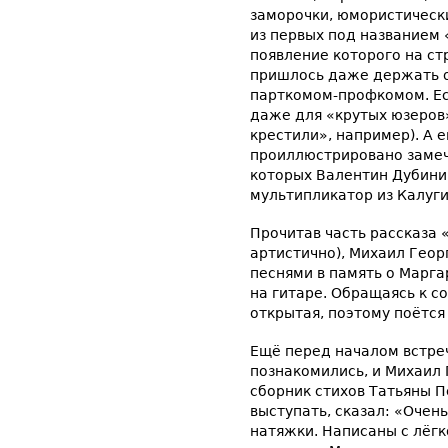
заморочки, юмористически
из первых под названием 
появление которого на ст
пришлось даже держать 
парткомом-профкомом. Ест
даже для «крутых юзеров»
крестили», например). А 
проиллюстрировано замеч
которых Валентин Дубинин
мультипликатор из Калуги
Прочитав часть рассказа 
артистично), Михаил Геор
песнями в память о Марг
на гитаре. Обращаясь к с
открытая, поэтому поётся 
Ещё перед началом встреч
познакомились, и Михаил
сборник стихов Татьяны П
выступать, сказал: «Очень
натяжки. Написаны с лёгк