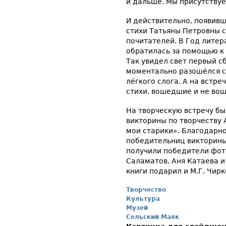
и дальше. Мы присутству
И действительно, появивш
стихи Татьяны Петровны с
почитателей. В Год литер
обратилась за помощью к
Так увидел свет первый с
моментально разошёлся с
лёгкого слога. А на встр
стихи, вошедшие и не вош
На творческую встречу б
викторины по творчеству 
мои старики». Благодарно
победительниц викторины
получили победители фото
Саламатов, Аня Катаева и
книги подарил и М.Г. Чирк
Творчество
Культура
Музей
Сельский Маяк