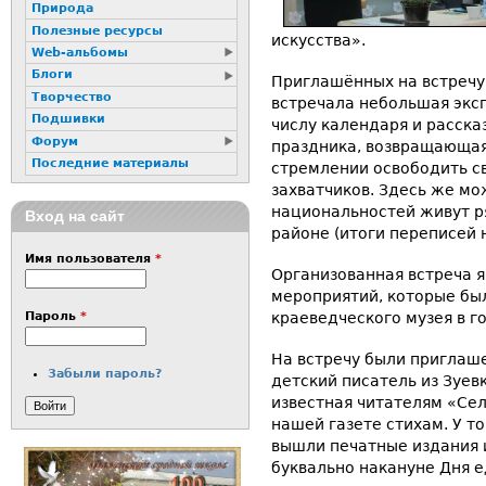
Природа
Полезные ресурсы
искусства».
Web-альбомы
Блоги
Приглашённых на встречу 
Творчество
встречала небольшая экс
Подшивки
числу календаря и расск
Форум
праздника, возвращающая
Последние материалы
стремлении освободить с
захватчиков. Здесь же мо
национальностей живут ря
Вход на сайт
районе (итоги переписей н
Имя пользователя
*
Организованная встреча 
мероприятий, которые бы
краеведческого музея в г
Пароль
*
На встречу были приглаше
Забыли пароль?
детский писатель из Зуевк
известная читателям «Се
нашей газете стихам. У то
вышли печатные издания 
буквально накануне Дня е