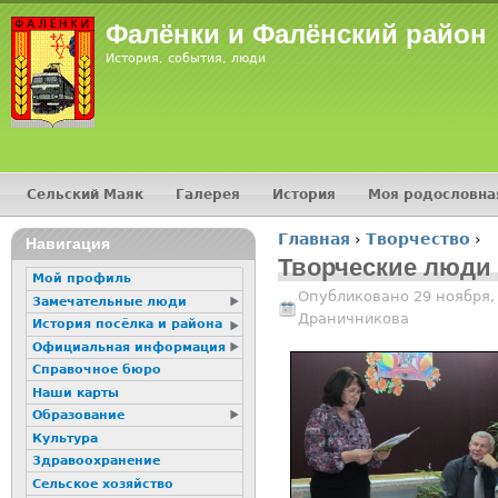
Jump
Фалёнки и Фалёнский район
История, события, люди
Сельский Маяк
Галерея
История
Моя родословна
Главное меню
Главная
›
Творчество
›
16+
Навигация
Вы здесь
Творческие люди 
Мой профиль
Опубликовано 29 ноября,
Замечательные люди
Драничникова
История посёлка и района
Официальная информация
Справочное бюро
Наши карты
Образование
Культура
Здравоохранение
Сельское хозяйство