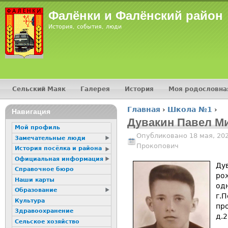
Jump
Фалёнки и Фалёнский район
История, события, люди
Сельский Маяк
Галерея
История
Моя родословна
Главное меню
Главная
›
Школа №1
›
16+
Навигация
Вы здесь
Дувакин Павел М
Мой профиль
Опубликовано 18 мая, 20
Замечательные люди
Прокопович
История посёлка и района
Официальная информация
Ду
Справочное бюро
ро
Наши карты
одн
Образование
г.П
Культура
пр
Здравоохранение
д.2
Сельское хозяйство