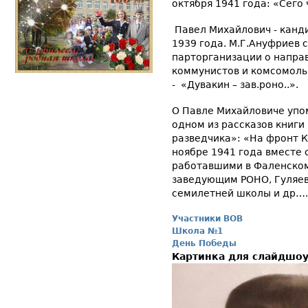
октября 1941 года: «Сего
Павел Михайлович - канди
1939 года. М.Г.Ануфриев 
парторганизации о направ
коммунистов и комсомольц
- «Дувакин – зав.роно..».
О Павле Михайловиче упом
одном из рассказов книги
разведчика»: «На фронт 
ноябре 1941 года вместе
работавшими в Фаленском
заведующим РОНО, Гуляев
семилетней школы и др…
Участники ВОВ
Школа №1
День Победы
Картинка для слайдшо