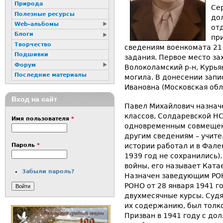
Природа
Се
Полезные ресурсы
до
Web-альбомы
от
Блоги
при
Творчество
сведениям военкомата 21
Подшивки
задания. Первое место за
Форум
Волоколамский р-н, Курьян
Последние материалы
могила. В донесении запи
Ивановна (Московская обла
Вход на сайт
Павел Михайлович назначе
классов, Солдаревской Н
Имя пользователя
*
одновременным совмещен
другим сведениям – учите
истории работал и в Фале
Пароль
*
1939 год не сохранились)
войны, его называет Ката
Забыли пароль?
Назначен заведующим РОН
РОНО от 28 января 1941 г
двухмесячные курсы. Судя
их содержанию, был толк
Призван в 1941 году с до