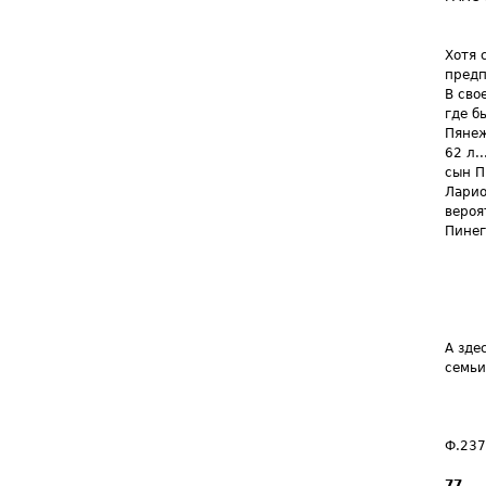
Хотя 
предп
В сво
где б
Пянеж
62 л.
сын П
Ларио
вероя
Пинег
А зде
семьи
Ф.237
77