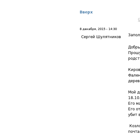
Вверх
8 декабря, 2015 - 14:30
Запол
Сергей Шулятников
Добры
Прошу
родст
Киров
Фален
дерев
Мой д
18.10
Его м
Его о
убит 
Козл
почта