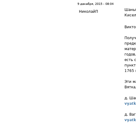
9 декабря, 2015 - 08:04
Шаньг
НиколайП
Кисел
Викто
Получ
предк
матер
годов
есть 
пункт
1765 
Эти м
Вятка
д. Ша
vyatk
д. Ва
vyatk