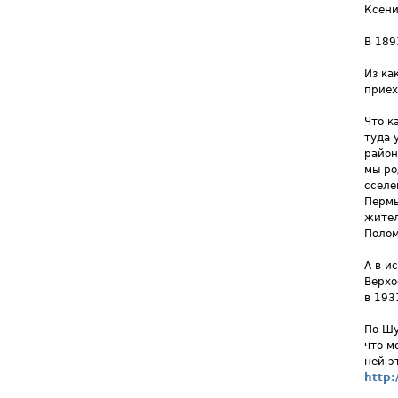
Ксени
В 189
Из ка
приех
Что к
туда 
район
мы ро
сселе
Пермь
жител
Полом
А в и
Верхо
в 193
По Шу
что м
ней э
http: