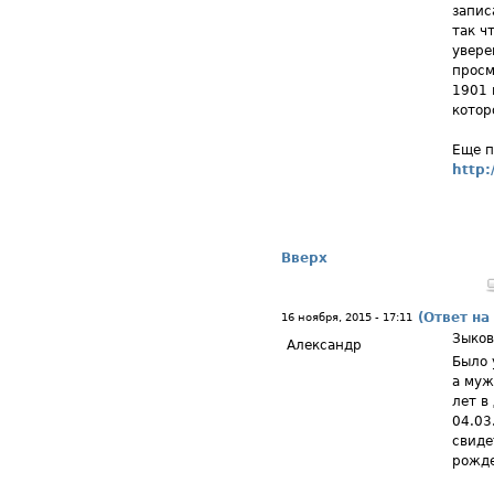
запис
так ч
увере
просм
1901 
котор
Еще п
http:
Вверх
(Ответ на
16 ноября, 2015 - 17:11
Зыков
Александр
Было 
а муж
лет в
04.03
свиде
рожде