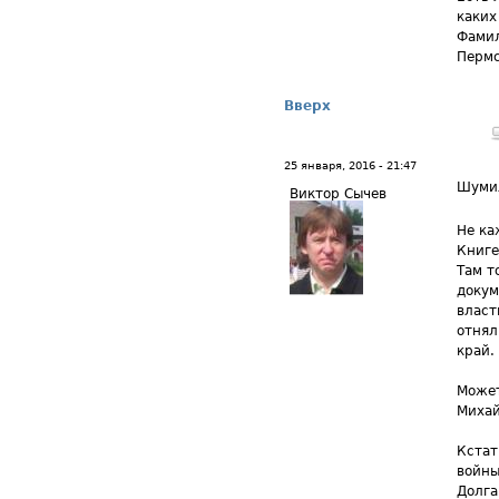
каких
Фамил
Пермс
Вверх
25 января, 2016 - 21:47
Шуми
Виктор Сычев
Не ка
Книге
Там т
докум
власт
отнял
край.
Может
Михай
Кстат
войны
Долга