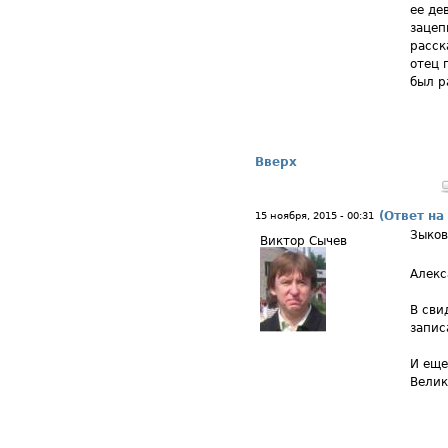
ее де
зацеп
расск
отец 
был р
Вверх
(Ответ на
15 ноября, 2015 - 00:31
Зыков
Виктор Сычев
Алекс
В сви
запис
И еще
Велик