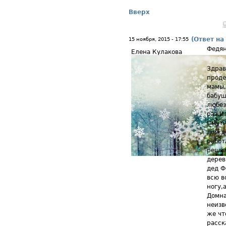
Вверх
(Ответ на
15 ноября, 2015 - 17:55
Федя
Елена Кулакова
Здрав
проде
мамы,
бабуш
любез
раз.И
Омутн
дом,д
работ
решил
дерев
дед Ф
всю в
ногу,
Домна
неизв
же чт
расск