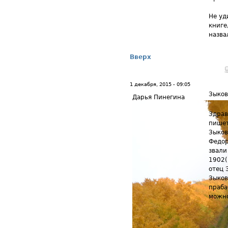
Не уд
книге
назва
Вверх
1 декабря, 2015 - 09:05
Зыко
Дарья Пинегина
Здрав
пишет
Зыков
Федор
звали
1902(
отец 
Зыков
праба
можн