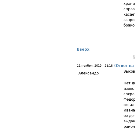
храни
справ
касае
запро
брако
Вверх
(Ответ на
21 ноября, 2015 - 21:18
Зыков
Александр
Нет д
извес
сохра
Федор
остал
Ивана
ее до
выдан
район