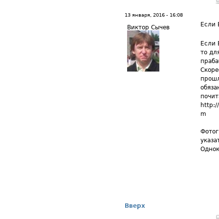
13 января, 2016 - 16:08
Если 
Виктор Сычев
Если 
то дл
праба
Скоре
прошл
обяза
почит
http:
m
Фотог
указа
Однок
Вверх