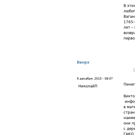
В эти
любоп
Ваган
1765-
лет –
возвр
перво
Вверх
9 декабря, 2015 - 08:07
Пине
НиколайП
Викто
инфор
в мат
стран
наиме
они п
с дер
ГАКО 