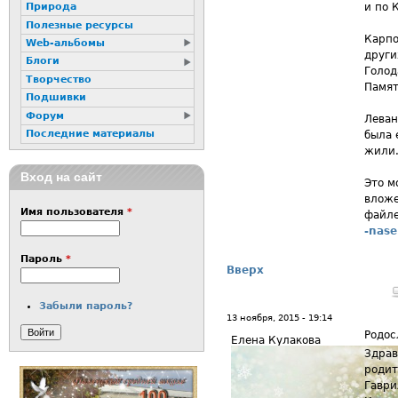
и по 
Природа
Полезные ресурсы
Карпо
Web-альбомы
други
Блоги
Голод
Творчество
Памят
Подшивки
Форум
Леван
Последние материалы
была 
жили
Вход на сайт
Это м
влож
Имя пользователя
*
файл
-nase
Пароль
*
Вверх
Забыли пароль?
13 ноября, 2015 - 19:14
Родос
Елена Кулакова
Здрав
родит
Гаври