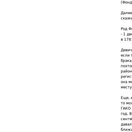
(Фонд
Далее
сказк
Род Ф
- 1 д
в 178
Девич
если 
брака
поэто
район
регис
она м
месту
Еще, 
то мо
ГАКО 
год. 
сентя
давал
ближа