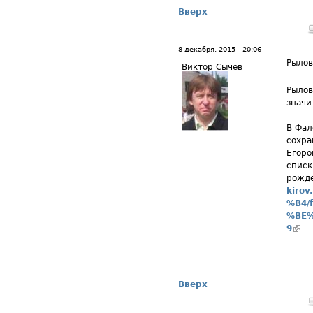
Вверх
8 декабря, 2015 - 20:06
Рылов
Виктор Сычев
Рылов
значи
В Фал
сохра
Егоро
списк
рожде
kiro
%B4/
%BE%
9
(вн
Вверх