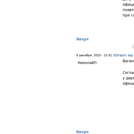
офици
появл
при с
Вверх
(Ответ на
9 декабря, 2015 - 22:31
Ваган
НиколайП
Согла
у дер
офици
Вверх