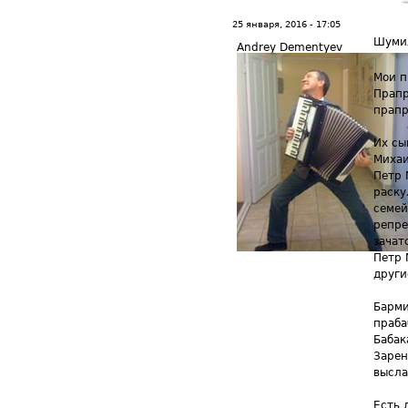
25 января, 2016 - 17:05
Шуми
Andrey Dementyev
Мои п
Прапр
прапр
Их сы
Михаи
Петр 
раску
семей
репре
зачат
Петр 
други
Барми
праба
Бабак
Зарен
высла
Есть 