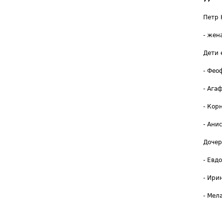
Петр 
- жен
Дети 
- Фео
- Агаф
- Кор
- Анис
Дочер
- Евдо
- Ирин
- Мел