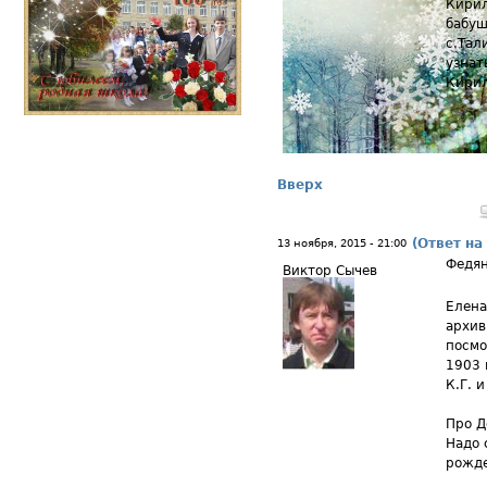
Кирил
бабуш
с.Тал
узнат
Кирил
Вверх
(Ответ на
13 ноября, 2015 - 21:00
Федя
Виктор Сычев
Елена
архив
посмо
1903 
К.Г. 
Про Д
Надо 
рожде