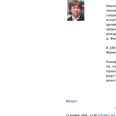
Никол
похоз
сохра
искат
архив
запро
рожде
д. Фа
В 189
Фален
Конкр
Но, п
прошл
родст
вконт
Вверх
(Ответ на
11 января, 2016 - 17:46