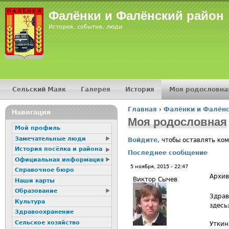
Jump
Фалёнки и Фалёнский район
История, события, люди
Сельский Маяк
Галерея
История
Моя родословна
Главное меню
Главная
›
Фалёнки и Фалёнс
16+
Навигация
Вы здесь
Моя родословная
Мой профиль
Замечательные люди
Войдите
, чтобы оставлять ко
История посёлка и района
Последнее сообщение
Официальная информация
5 ноября, 2015 - 22:47
Справочное бюро
Архив
Виктор Сычев
Наши карты
Образование
Здрав
Культура
здесь
Здравоохранение
Сельское хозяйство
Уткин