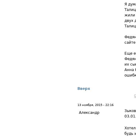
Я дум
Талиц
жили 
двух 
Талиц
Федян
сайте
Еще е
Федян
их сы
Анна 
ошибк
Вверх
13 ноября, 2015 - 22:16
Зыков
Александр
03.01
Хотел
будь 