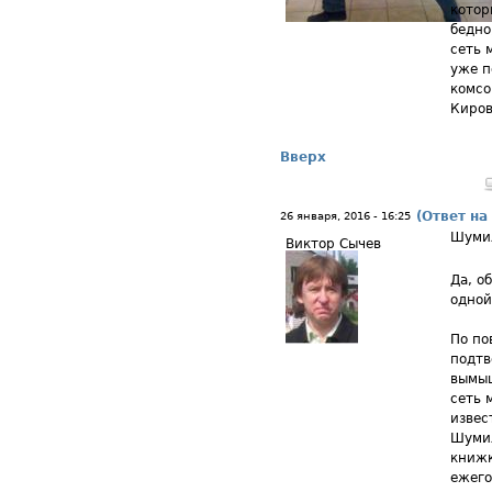
котор
бедно
сеть 
уже п
комсо
Киров
Вверх
(Ответ на
26 января, 2016 - 16:25
Шуми
Виктор Сычев
Да, о
одной
По по
подтв
вымыш
сеть 
извес
Шумил
книжк
ежего