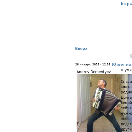
http:
Вверх
(Ответ на
26 января, 2016 - 12:26
Шуми
Andrey Dementyev
Спаси
колхо
родно
Долга
семей
сейча
нужно
посел
родст
други