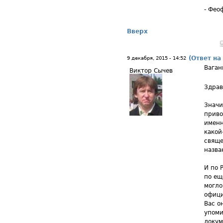
- Фео
Вверх
(Ответ на
9 декабря, 2015 - 14:52
Ваган
Виктор Сычев
Здрав
Значи
приво
именн
какой
свяще
назва
И по 
по ещ
могло
офици
Вас о
упоми
докум