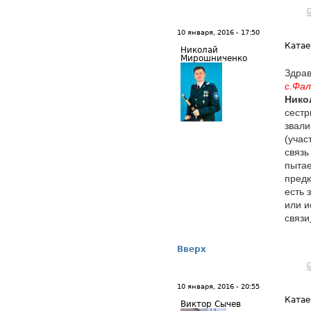
10 января, 2016 - 17:50
Катае
Николай
Мирошниченко
Здрав
с.Фа
Нико
сестр
звал
(учас
связь
пыта
предк
есть 
или и
связи
Вверх
10 января, 2016 - 20:55
Катае
Виктор Сычев