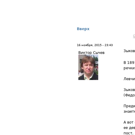
Вверх
16 ноября, 2015 - 23:43
Зыков
Виктор Сычев
В 189
речки
Левчи
Зыков
(Федо
Предк
знает
А вот
ее де
пост.