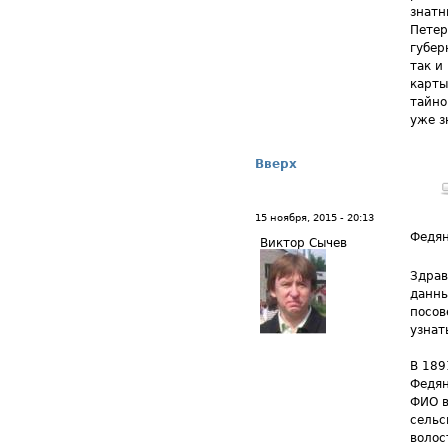
знатн
Петер
губер
так и
карты
тайно
уже з
Вверх
15 ноября, 2015 - 20:13
Федя
Виктор Сычев
Здрав
данны
посов
узнат
В 189
Федян
ФИО в
сельс
волос