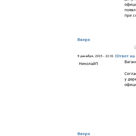
офици
появл
при с
Вверх
(Ответ на
9 декабря, 2015 - 22:31
Ваган
НиколайП
Согла
у дер
офици
Вверх