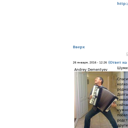
http:
Вверх
(Ответ на
26 января, 2016 - 12:26
Шуми
Andrey Dementyev
Спаси
колхо
родно
Долга
семей
сейча
нужно
посел
родст
други