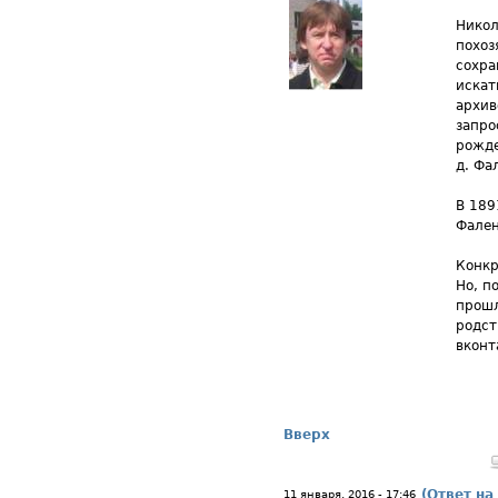
Никол
похоз
сохра
искат
архив
запро
рожде
д. Фа
В 189
Фален
Конкр
Но, п
прошл
родст
вконт
Вверх
(Ответ на
11 января, 2016 - 17:46