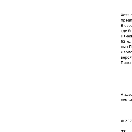
Хотя 
предп
В сво
где б
Пянеж
62 л.
сын П
Ларио
вероя
Пинег
А зде
семьи
Ф.237
77