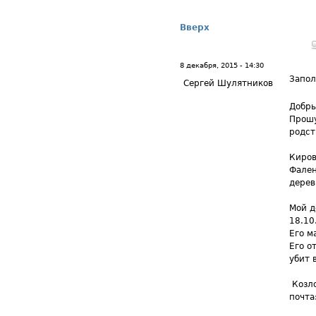
Вверх
8 декабря, 2015 - 14:30
Запол
Сергей Шулятников
Добры
Прошу
родст
Киров
Фален
дерев
Мой д
18.10
Его м
Его о
убит 
Козл
почта