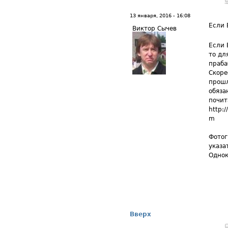
13 января, 2016 - 16:08
Если 
Виктор Сычев
Если 
то дл
праба
Скоре
прошл
обяза
почит
http:
m
Фотог
указа
Однок
Вверх