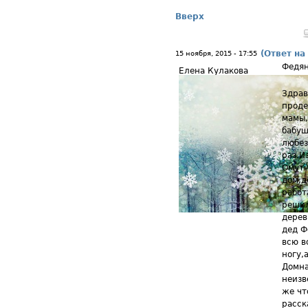
Вверх
(Ответ на
15 ноября, 2015 - 17:55
Федя
Елена Кулакова
Здрав
проде
мамы,
бабуш
любез
раз.И
Омутн
дом,д
работ
решил
дерев
дед Ф
всю в
ногу,
Домна
неизв
же чт
расск