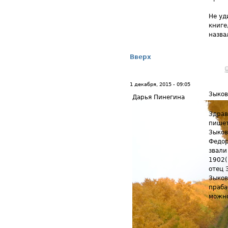
Не уд
книге
назва
Вверх
1 декабря, 2015 - 09:05
Зыко
Дарья Пинегина
Здрав
пишет
Зыков
Федор
звали
1902(
отец 
Зыков
праба
можн