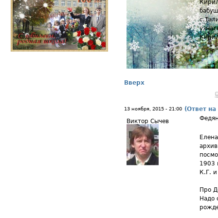
Кирил
бабуш
с.Тал
узнат
Кирил
Вверх
(Ответ на
13 ноября, 2015 - 21:00
Федя
Виктор Сычев
Елена
архив
посмо
1903 
К.Г. 
Про Д
Надо 
рожде