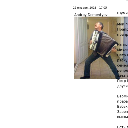
25 января, 2016 - 17:05
Шуми
Andrey Dementyev
Мои п
Прапр
прапр
Их сы
Михаи
Петр 
раску
семей
репре
зачат
Петр 
други
Барми
праба
Бабак
Зарен
высла
Есть 