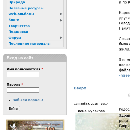
и по 
Природа
Полезные ресурсы
Карпо
Web-альбомы
други
Блоги
Голод
Творчество
Памят
Подшивки
Форум
Леван
Последние материалы
была 
жили
Вход на сайт
Это м
влож
Имя пользователя
*
файл
-nase
Пароль
*
Вверх
Забыли пароль?
13 ноября, 2015 - 19:14
Родос
Елена Кулакова
Здрав
родит
Гаври