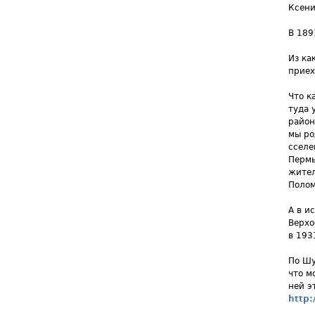
Ксени
В 189
Из ка
приех
Что к
туда 
район
мы ро
сселе
Пермь
жител
Полом
А в и
Верхо
в 193
По Шу
что м
ней э
http: