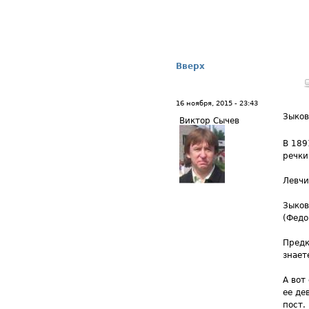
Вверх
16 ноября, 2015 - 23:43
Зыков
Виктор Сычев
В 189
речки
Левчи
Зыков
(Федо
Предк
знает
А вот
ее де
пост.