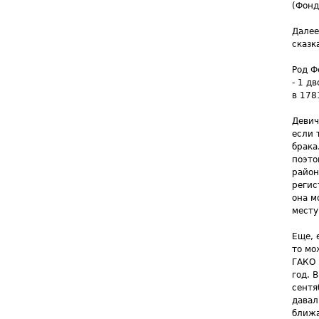
(Фонд
Далее
сказк
Род Ф
- 1 д
в 178
Девич
если 
брака
поэто
район
регис
она м
месту
Еще, 
то мо
ГАКО 
год. 
сентя
давал
ближа