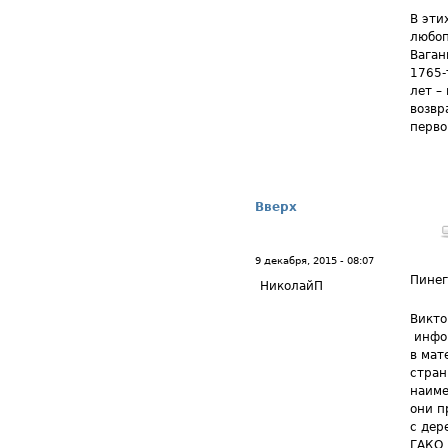
В эти
любоп
Ваган
1765-
лет –
возвр
перво
Вверх
9 декабря, 2015 - 08:07
Пине
НиколайП
Викто
инфор
в мат
стран
наиме
они п
с дер
ГАКО 