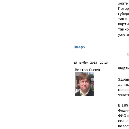
знатн
Петер
губер
так и
карты
тайно
уже з
Вверх
15 ноября, 2015 - 20:13
Федя
Виктор Сычев
Здрав
данны
посов
узнат
В 189
Федян
ФИО в
сельс
волос