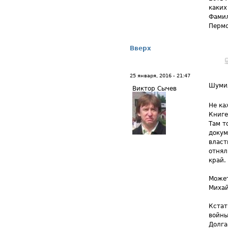
каких
Фамил
Пермс
Вверх
25 января, 2016 - 21:47
Шуми
Виктор Сычев
Не ка
Книге
Там т
докум
власт
отнял
край.
Может
Михай
Кстат
войны
Долга