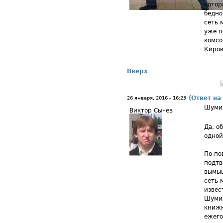
котор
бедно
сеть 
уже п
комсо
Киров
Вверх
(Ответ на
26 января, 2016 - 16:25
Шуми
Виктор Сычев
Да, о
одной
По по
подтв
вымыш
сеть 
извес
Шумил
книжк
ежего