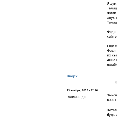
Я дум
Талиц
жили 
двух 
Талиц
Федян
сайте
Еще е
Федян
их сы
Анна 
ошибк
Вверх
13 ноября, 2015 - 22:16
Зыков
Александр
03.01
Хотел
будь 