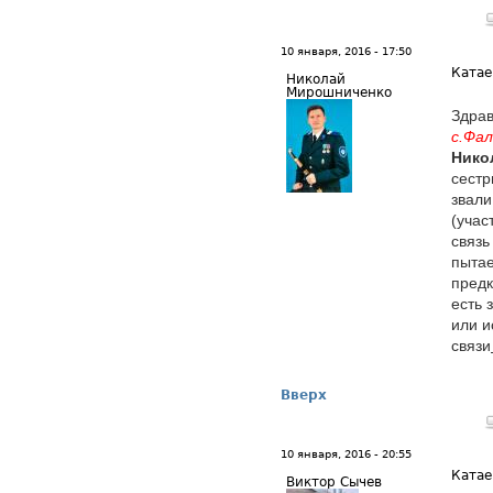
10 января, 2016 - 17:50
Катае
Николай
Мирошниченко
Здрав
с.Фа
Нико
сестр
звал
(учас
связь
пыта
предк
есть 
или и
связи
Вверх
10 января, 2016 - 20:55
Катае
Виктор Сычев