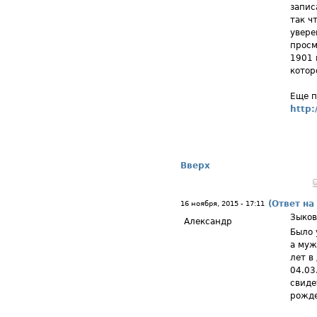
запис
так ч
увере
просм
1901 
котор
Еще п
http:
Вверх
(Ответ на
16 ноября, 2015 - 17:11
Зыков
Александр
Было 
а муж
лет в
04.03
свиде
рожде