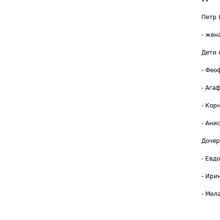
Петр 
- жен
Дети 
- Фео
- Агаф
- Кор
- Анис
Дочер
- Евдо
- Ирин
- Мел