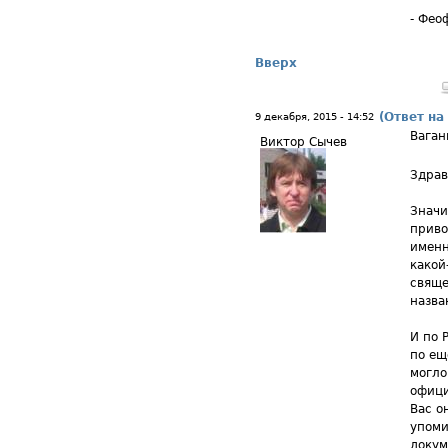
- Фео
Вверх
(Ответ на
9 декабря, 2015 - 14:52
Ваган
Виктор Сычев
Здрав
Значи
приво
именн
какой
свяще
назва
И по 
по ещ
могло
офици
Вас о
упоми
докум