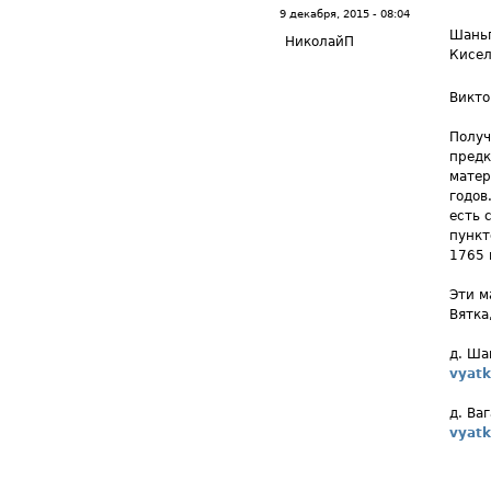
9 декабря, 2015 - 08:04
Шаньг
НиколайП
Кисел
Викто
Получ
предк
матер
годов
есть 
пункт
1765 
Эти м
Вятка
д. Ша
vyatk
д. Ва
vyatk