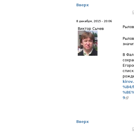
Вверх
8 декабря, 2015 - 20:06
Рылов
Виктор Сычев
Рылов
значи
В Фал
сохра
Егоро
списк
рожде
kiro
%B4/
%BE%
9
(вн
Вверх