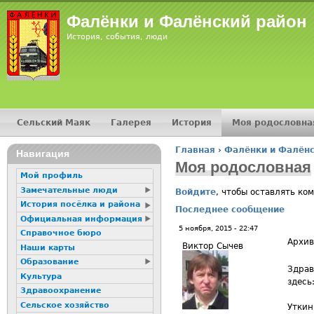
Jump
Фалёнки и Фалёнский район
История, события, люди
Сельский Маяк
Галерея
История
Моя родословна
Главное меню
Главная
›
Фалёнки и Фалёнс
16+
Навигация
Вы здесь
Моя родословная
Мой профиль
Замечательные люди
Войдите
, чтобы оставлять ко
История посёлка и района
Последнее сообщение
Официальная информация
5 ноября, 2015 - 22:47
Справочное бюро
Архив
Виктор Сычев
Наши карты
Образование
Здрав
Культура
здесь
Здравоохранение
Сельское хозяйство
Уткин