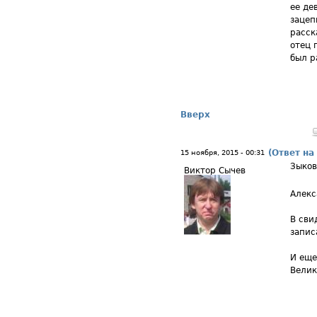
ее де
зацеп
расск
отец 
был р
Вверх
(Ответ на
15 ноября, 2015 - 00:31
Зыков
Виктор Сычев
Алекс
В сви
запис
И еще
Велик