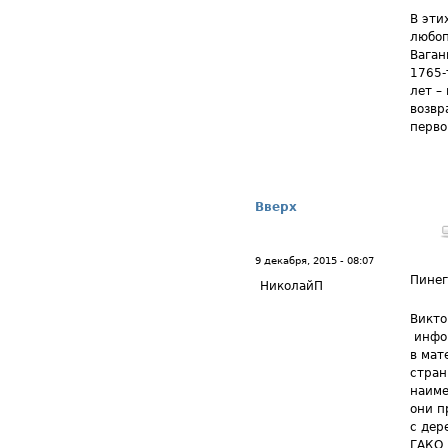
В эти
любоп
Ваган
1765-
лет –
возвр
перво
Вверх
9 декабря, 2015 - 08:07
Пине
НиколайП
Викто
инфор
в мат
стран
наиме
они п
с дер
ГАКО 