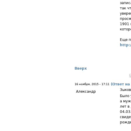
запис
так ч
увере
просм
1901 
котор
Еще п
http:
Вверх
(Ответ на
16 ноября, 2015 - 17:11
Зыков
Александр
Было 
а муж
лет в
04.03
свиде
рожде