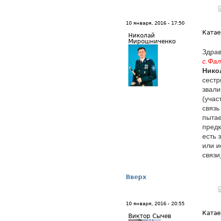
10 января, 2016 - 17:50
Катае
Николай
Мирошниченко
Здрав
с.Фа
Нико
сестр
звал
(учас
связь
пыта
предк
есть 
или и
связи
Вверх
10 января, 2016 - 20:55
Катае
Виктор Сычев