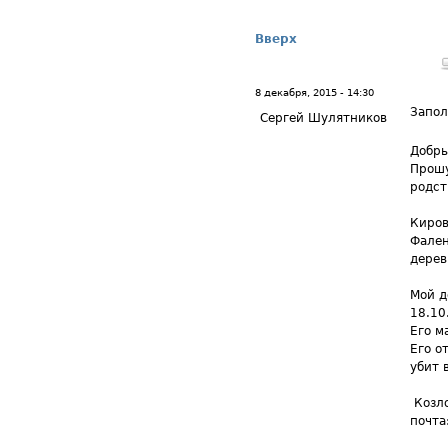
Вверх
8 декабря, 2015 - 14:30
Запол
Сергей Шулятников
Добры
Прошу
родст
Киров
Фален
дерев
Мой д
18.10
Его м
Его о
убит 
Козл
почта