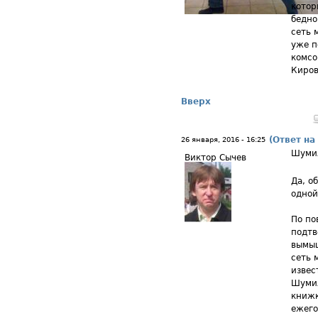
котор
бедно
сеть 
уже п
комсо
Киров
Вверх
(Ответ на
26 января, 2016 - 16:25
Шуми
Виктор Сычев
Да, о
одной
По по
подтв
вымыш
сеть 
извес
Шумил
книжк
ежего