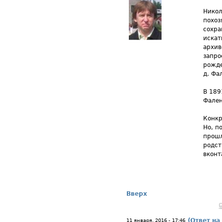
Никол
похоз
сохра
искат
архив
запро
рожде
д. Фа
В 189
Фален
Конкр
Но, п
прошл
родст
вконт
Вверх
(Ответ на
11 января, 2016 - 17:46