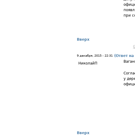
офици
появл
при с
Вверх
(Ответ на
9 декабря, 2015 - 22:31
Ваган
НиколайП
Согла
у дер
офици
Вверх