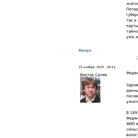
знатн
Петер
губер
так и
карты
тайно
уже з
Вверх
15 ноября, 2015 - 20:13
Федя
Виктор Сычев
Здрав
данны
посов
узнат
В 189
Федян
ФИО в
сельс
волос