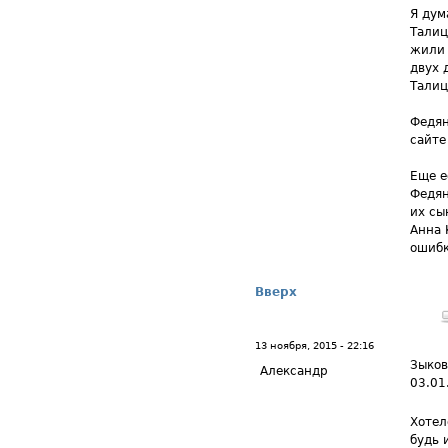
Я дум
Талиц
жили 
двух 
Талиц
Федян
сайте
Еще е
Федян
их сы
Анна 
ошибк
Вверх
13 ноября, 2015 - 22:16
Зыков
Александр
03.01
Хотел
будь 