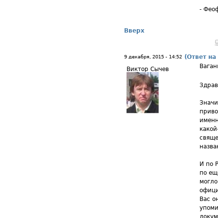
- Фео
Вверх
(Ответ на
9 декабря, 2015 - 14:52
Ваган
Виктор Сычев
Здрав
Значи
приво
именн
какой
свяще
назва
И по 
по ещ
могло
офици
Вас о
упоми
докум