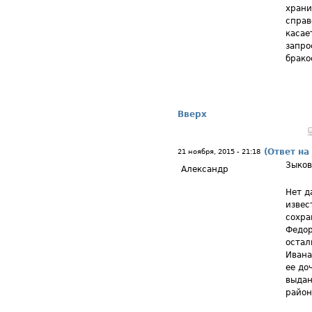
храни
справ
касае
запро
брако
Вверх
(Ответ на
21 ноября, 2015 - 21:18
Зыков
Александр
Нет д
извес
сохра
Федор
остал
Ивана
ее до
выдан
район