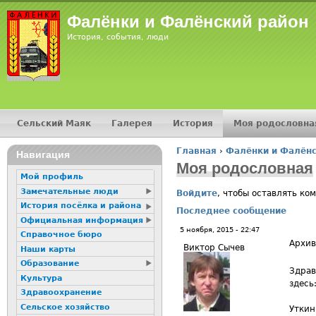
Jump
Фалёнки и Фалёнский район
История, события, люди
Сельский Маяк
Галерея
История
Моя родословна
Главное меню
Главная
›
Фалёнки и Фалёнс
16+
Навигация
Вы здесь
Моя родословная
Мой профиль
Замечательные люди
Войдите
, чтобы оставлять ко
История посёлка и района
Последнее сообщение
Официальная информация
5 ноября, 2015 - 22:47
Справочное бюро
Архив
Виктор Сычев
Наши карты
Образование
Здрав
Культура
здесь
Здравоохранение
Сельское хозяйство
Уткин