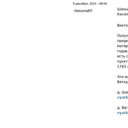
9 декабря, 2015 - 08:04
Шаньг
НиколайП
Кисел
Викто
Получ
предк
матер
годов
есть 
пункт
1765 
Эти м
Вятка
д. Ша
vyatk
д. Ва
vyatk