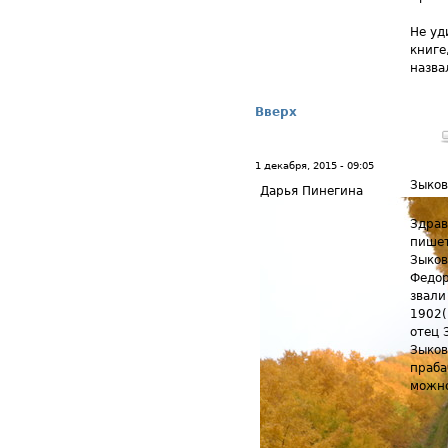
Не уд
книге
назва
Вверх
1 декабря, 2015 - 09:05
Зыко
Дарья Пинегина
Здрав
пишет
Зыков
Федор
звали
1902(
отец 
Зыков
праба
можн