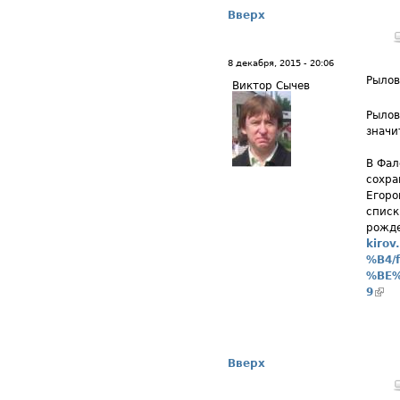
Вверх
8 декабря, 2015 - 20:06
Рылов
Виктор Сычев
Рылов
значи
В Фал
сохра
Егоро
списк
рожде
kiro
%B4/
%BE%
9
(вн
Вверх