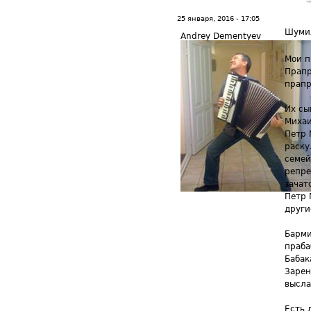
25 января, 2016 - 17:05
Шуми
Andrey Dementyev
Мои п
Прапр
прапр
Их сы
Михаи
Петр 
раску
семей
репре
зачат
Петр 
други
Барми
праба
Бабак
Зарен
высла
Есть 