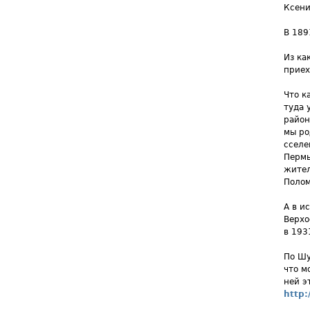
Ксени
В 189
Из ка
приех
Что к
туда 
район
мы ро
сселе
Пермь
жител
Полом
А в и
Верхо
в 193
По Шу
что м
ней э
http: