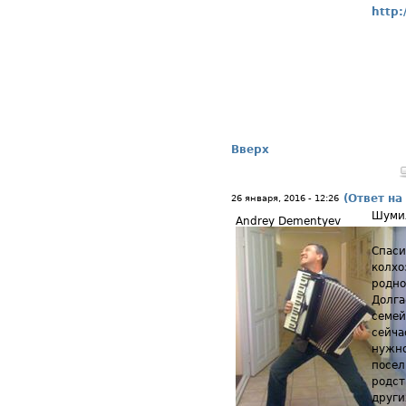
http:
Вверх
(Ответ на
26 января, 2016 - 12:26
Шуми
Andrey Dementyev
Спаси
колхо
родно
Долга
семей
сейча
нужно
посел
родст
други