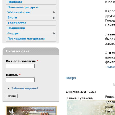
и по 
Природа
Полезные ресурсы
Карпо
Web-альбомы
други
Блоги
Голод
Творчество
Памят
Подшивки
Форум
Леван
Последние материалы
была 
жили
Вход на сайт
Это м
влож
Имя пользователя
*
файл
-nase
Пароль
*
Вверх
Забыли пароль?
13 ноября, 2015 - 19:14
Родос
Елена Кулакова
Здрав
родит
Гаври