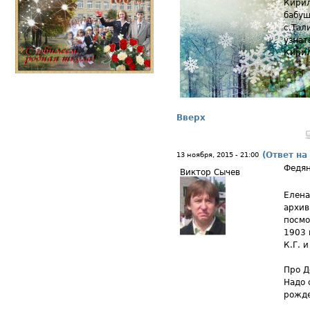
Кирил
бабуш
с.Тал
узнат
Кирил
Вверх
(Ответ на
13 ноября, 2015 - 21:00
Федя
Виктор Сычев
Елена
архив
посмо
1903 
К.Г. 
Про Д
Надо 
рожде