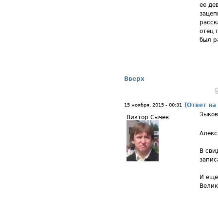
ее де
зацеп
расск
отец 
был р
Вверх
(Ответ на
15 ноября, 2015 - 00:31
Зыков
Виктор Сычев
Алекс
В сви
запис
И еще
Велик