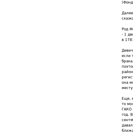
(Фонд
Далее
сказк
Род Ф
- 1 д
в 178
Девич
если 
брака
поэто
район
регис
она м
месту
Еще, 
то мо
ГАКО 
год. 
сентя
давал
ближа