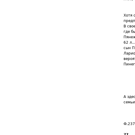
Хотя 
предп
В сво
где б
Пянеж
62 л.
сын П
Ларио
вероя
Пинег
А зде
семьи
Ф.237
77