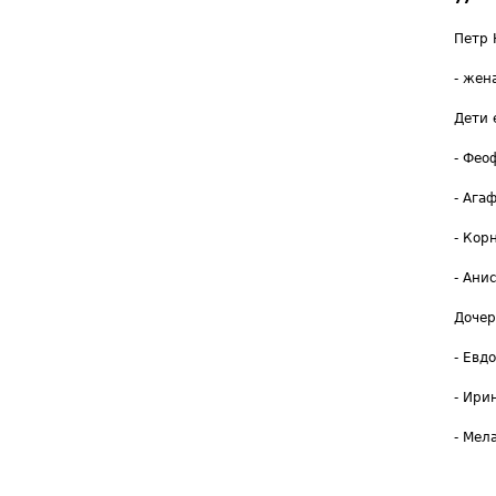
Петр 
- жен
Дети 
- Фео
- Агаф
- Кор
- Анис
Дочер
- Евдо
- Ирин
- Мел