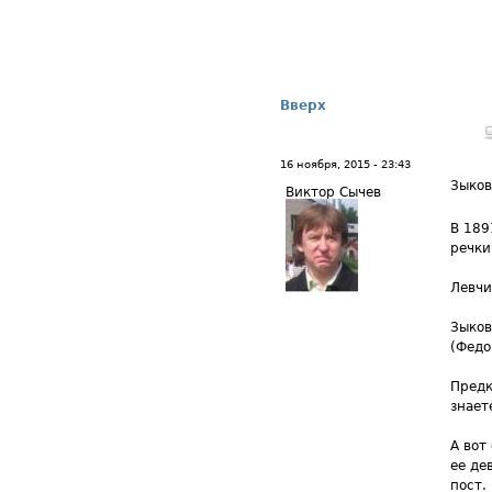
Вверх
16 ноября, 2015 - 23:43
Зыков
Виктор Сычев
В 189
речки
Левчи
Зыков
(Федо
Предк
знает
А вот
ее де
пост.