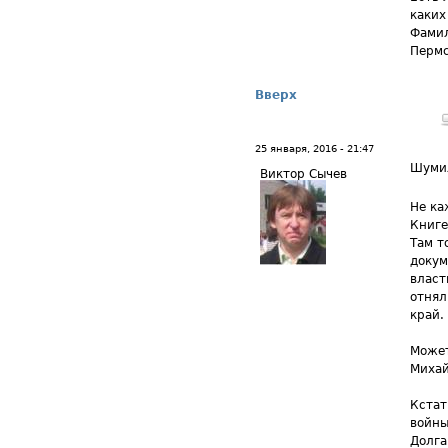
каких
Фамил
Пермс
Вверх
25 января, 2016 - 21:47
Шуми
Виктор Сычев
Не ка
Книге
Там т
докум
власт
отнял
край.
Может
Михай
Кстат
войны
Долга