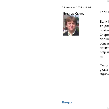
13 января, 2016 - 16:08
Если 
Виктор Сычев
Если 
то дл
праба
Скоре
прошл
обяза
почит
http:
m
Фотог
указа
Однок
Вверх