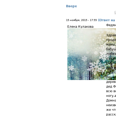
Вверх
(Ответ на
15 ноября, 2015 - 17:55
Федя
Елена Кулакова
Здрав
проде
мамы,
бабуш
любез
раз.И
Омутн
дом,д
работ
решил
дерев
дед Ф
всю в
ногу,
Домна
неизв
же чт
расск