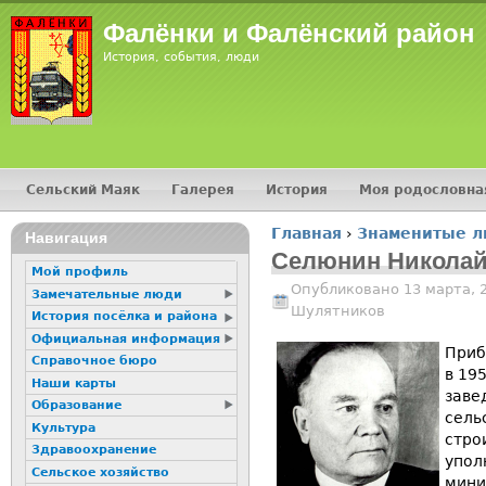
Jump
Фалёнки и Фалёнский район
История, события, люди
Сельский Маяк
Галерея
История
Моя родословна
Главное меню
Главная
›
Знаменитые 
16+
Навигация
Вы здесь
Селюнин Николай
Мой профиль
Опубликовано 13 марта, 
Замечательные люди
Шулятников
История посёлка и района
Официальная информация
Приб
Справочное бюро
в 19
Наши карты
заве
Образование
сель
Культура
стро
Здравоохранение
упол
Сельское хозяйство
мини