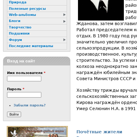
Природа
райо
Полезные ресурсы
трид
Web-альбомы
рабо
Блоги
Жданова, затем возглавил
Творчество
Работал председателем к
Подшивки
отдых. В 1980 году под р
Форум
значительно увеличил пр
Последние материалы
сельхозпродукции. В хозя
производственное, культ
строительство. За успехи 
Вход на сайт
колхоза неоднократно зан
награждён юбилейным зна
Имя пользователя
*
Совета Министров СССР и
Пароль
*
Хозяйству трижды вручал
сельскохозяйственных заго
Кирова награждён ордено
Забыли пароль?
Умер Селюнин Н.А. в 1991 
Почётные жители