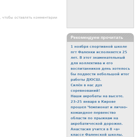
, чтобы оставлять комментарии
Рекомендуем прочитать
1 ноября спортивной школе
пгт Фаленки исполняется 25
лет. В этот знаменательный
для коллектива и его
воспитанников день хотелось
бы подвести небольшой итог
работы ДЮСШ.
Силён в нас дух
соревнований!
Наши акробаты на высоте.
23-25 января в Кирове
прошел Чемпионат и лично-
командное первенство
области по прыжкам на
акробатической дорожке.
Анастасия учится в 8 «а»
классе Фаленской школы.