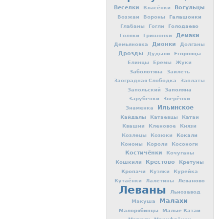
Вогульцы
Веселки
Власёнки
Галашонки
Возжаи
Вороны
Голодаево
Глабаны
Гогли
Демаки
Голяки
Гришонки
Дионки
Демьяновка
Долганы
Дрозды
Егоровцы
Дудыли
Елинцы
Еремы
Жуки
Заболотяна
Заилеть
Заоградная Слободка
Заплаты
Заполяна
Запольский
Зарубенки
Зверёнки
Ильинское
Знаменка
Кайдалы
Катаевцы
Катаи
Квашни
Кленовое
Князи
Кокали
Козлецы
Козюки
Кононы
Короли
Косоноги
Костичёнки
Кочуганы
Кошкили
Крестово
Кретуны
Кропачи
Кузяки
Курейка
Леваново
Кутаёнки
Лалетины
Леваны
Льнозавод
Малахи
Макуша
Малорябинцы
Малые Катаи