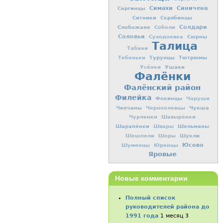
Симахи
Синичена
Сергинцы
Ситники
Скрябинцы
Слобожане
Солдари
Соболи
Соловьи
Сюрны
Суходоевка
Талица
Табани
Турунцы
Тютрюмы
Тебеньки
Ушаки
Усёнки
Фалёнки
Фалёнский район
Филейка
Фокинцы
Чаруши
Чепчаны
Чукша
Черноплевцы
Чурленки
Шавырёнки
Шарапёнки
Шельманы
Швары
Шукли
Шешпели
Шоры
Юсово
Шуменцы
Юренцы
Яровые
Новые комментарии
Полный список
руководителей района до
1991 года
1 месяц 3