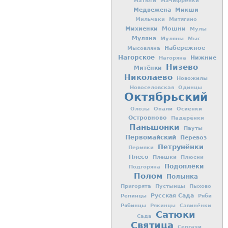
Матюги
Мачифрёнки
Медвежена
Микши
Мильчаки
Митягино
Михиенки
Мошни
Мулы
Муляна
Муляны
Мыс
Мысовляна
Набережное
Нагорское
Нижние
Нагоряна
Низево
Митёнки
Николаево
Новожилы
Новоселовская
Одинцы
Октябрьский
Опали
Осиенки
Олозы
Островново
Падерёнки
Паньшонки
Пауты
Первомайский
Перевоз
Петрунёнки
Пермяки
Плесо
Плешки
Плюсни
Подоплёки
Подгоряна
Полом
Полынка
Пригорята
Пустынцы
Пыхово
Репинцы
Русская Сада
Ряби
Рябинцы
Рякинцы
Савинёнки
Сатюки
Сада
Святица
Сергачи