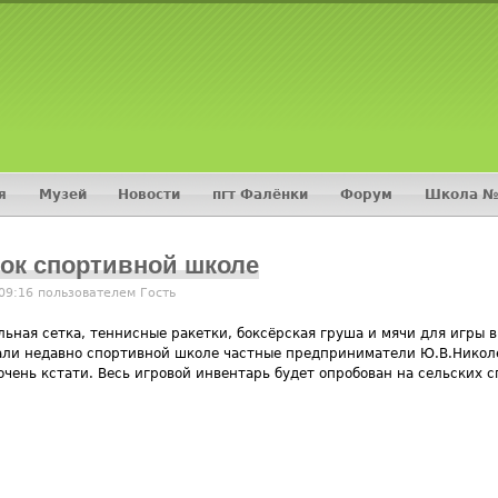
Jump to navigation
я
Музей
Новости
пгт Фалёнки
Форум
Школа №
ок спортивной школе
 09:16 пользователем
Гость
льная сетка, теннисные ракетки, боксёрская груша и мячи для игры в
али недавно спортивной школе частные предприниматели Ю.В.Николе
 очень кстати. Весь игровой инвентарь будет опробован на сельских 