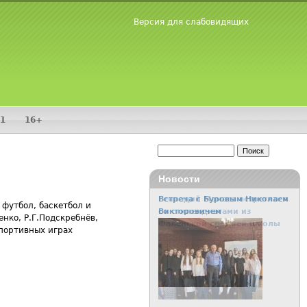
Версия для слабовидящих
1
16+
Поиск
Форма поиска
Новости
Встреча с Буровым Николаем
 футбол, баскетбол и
Викторовичем
нко, Р.Г.Подскребнёв,
спортивных играх