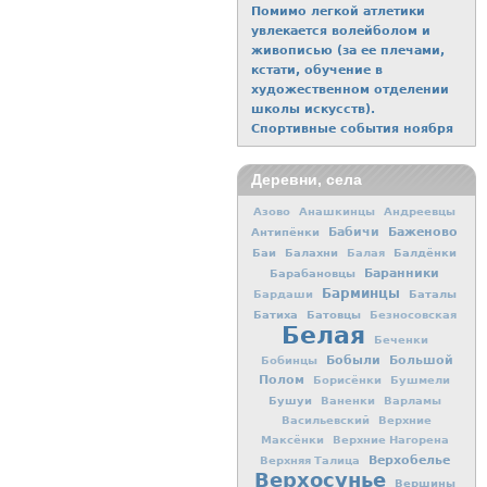
Помимо легкой атлетики
увлекается волейболом и
живописью (за ее плечами,
кстати, обучение в
художественном отделении
школы искусств).
Спортивные события ноября
Деревни, села
Азово
Анашкинцы
Андреевцы
Баженово
Антипёнки
Бабичи
Баи
Балахни
Балдёнки
Балая
Баранники
Барабановцы
Барминцы
Баталы
Бардаши
Батиха
Батовцы
Безносовская
Белая
Беченки
Бобыли
Большой
Бобинцы
Полом
Борисёнки
Бушмели
Бушуи
Ваненки
Варламы
Васильевский
Верхние
Максёнки
Верхние Нагорена
Верхобелье
Верхняя Талица
Верхосунье
Вершины