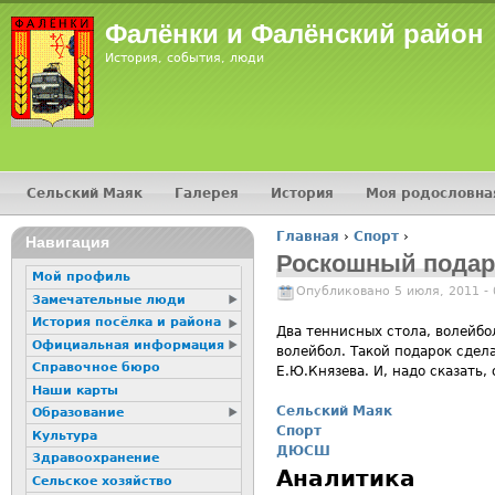
Фалёнки и Фалёнский район
История, события, люди
Сельский Маяк
Галерея
История
Моя родословна
Главное меню
Главная
›
Спорт
›
Навигация
Вы здесь
Роскошный подар
Мой профиль
Опубликовано 5 июля, 2011 -
Замечательные люди
История посёлка и района
Два теннисных стола, волейбо
Официальная информация
волейбол. Такой подарок сдел
Справочное бюро
Е.Ю.Князева. И, надо сказать,
Наши карты
Сельский Маяк
Образование
Спорт
Культура
ДЮСШ
Здравоохранение
Аналитика
Сельское хозяйство