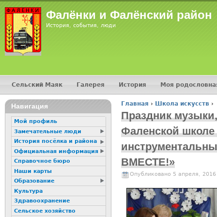
Фалёнки и Фалёнский район
История, события, люди
Сельский Маяк
Галерея
История
Моя родословна
Главное меню
Главная
›
Школа искусств
›
Навигация
Вы здесь
Праздник музыки,
Мой профиль
Фаленской школе 
Замечательные люди
История посёлка и района
инструментальны
Официальная информация
ВМЕСТЕ!»
Справочное бюро
Наши карты
Опубликовано 5 апреля, 2016
Образование
Культура
Здравоохранение
Сельское хозяйство