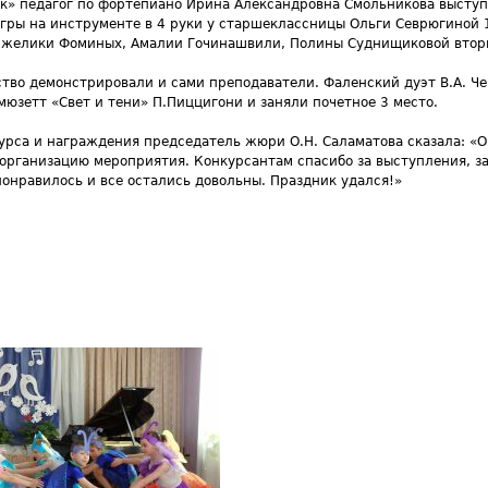
к» педагог по фортепиано Ирина Александровна Смольникова выступ
 игры на инструменте в 4 руки у старшеклассницы Ольги Севрюгиной 
нжелики Фоминых, Амалии Гочинашвили, Полины Суднищиковой втор
тво демонстрировали и сами преподаватели. Фаленский дуэт В.А. Чеп
мюзетт «Свет и тени» П.Пиццигони и заняли почетное 3 место.
урса и награждения председатель жюри О.Н. Саламатова сказала: «О
организацию мероприятия. Конкурсантам спасибо за выступления, за
 понравилось и все остались довольны. Праздник удался!»