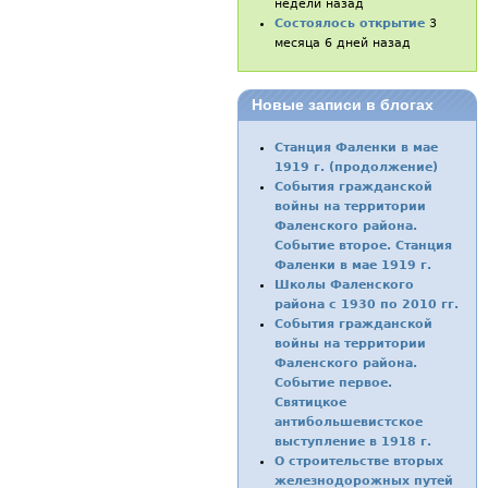
недели назад
Состоялось открытие
3
месяца 6 дней назад
Новые записи в блогах
Станция Фаленки в мае
1919 г. (продолжение)
События гражданской
войны на территории
Фаленского района.
Событие второе. Станция
Фаленки в мае 1919 г.
Школы Фаленского
района с 1930 по 2010 гг.
События гражданской
войны на территории
Фаленского района.
Событие первое.
Святицкое
антибольшевистское
выступление в 1918 г.
О строительстве вторых
железнодорожных путей