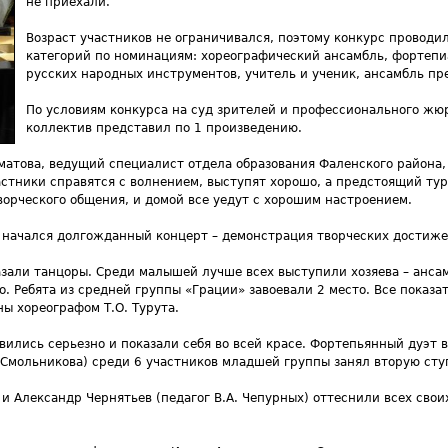
не приехали.
Возраст участников не ограничивался, поэтому конкурс проводил
категорий по номинациям: хореографический ансамбль, фортепи
русских народных инструментов, учитель и ученик, ансамбль пр
По условиям конкурса на суд зрителей и профессионального жю
коллектив представил по 1 произведению.
матова, ведущий специалист отдела образования Фаленского района,
астники справятся с волнением, выступят хорошо, а предстоящий ту
ворческого общения, и домой все уедут с хорошим настроением.
, начался долгожданный концерт – демонстрация творческих достиже
зали танцоры. Среди малышей лучше всех выступили хозяева – ансам
о. Ребята из средней группы «Грации» завоевали 2 место. Все показ
ы хореографом Т.О. Турута.
вились серьезно и показали себя во всей красе. Фортепьянный дуэт 
 Смольникова) среди 6 участников младшей группы занял вторую сту
 и Александр Чернятьев (педагог В.А. Чепурных) оттеснили всех свои