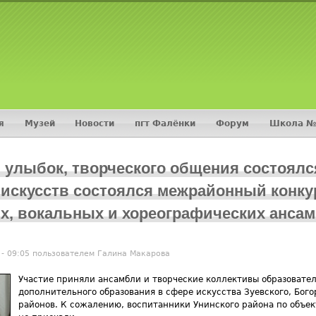
Jump to navigation
я
Музей
Новости
пгт Фалёнки
Форум
Школа №
 улыбок, творческого общения состоялся
искусств состоялся межрайонный конку
х, вокальных и хореографических анса
 - 09:05 пользователем
Галина Макарова
​Участие приняли ансамбли и творческие коллективы образоват
дополнительного образования в сфере искусства Зуевского, Бого
районов. К сожалению, воспитанники Унинского района по объе