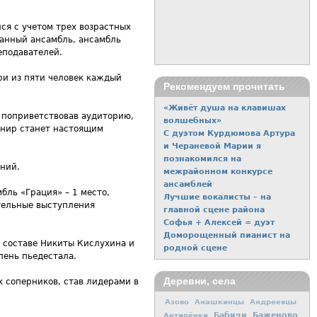
ся с учетом трех возрастных
анный ансамбль, ансамбль
еподавателей.
ри из пяти человек каждый
Рекомендуем прочитать
«Живёт душа на клавишах
 поприветствовав аудиторию,
волшебных»
рнир станет настоящим
С дуэтом Курдюмова Артура
и Чераневой Марии я
познакомился на
ний.
межрайонном конкурсе
ансамблей
бль «Грация» – 1 место,
Лучшие вокалисты – на
ательные выступления
главной сцене района
Софья + Алексей = дуэт
Доморощенный пианист на
в составе Никиты Кислухина и
родной сцене
пень пьедестала.
Деревни, села
х соперников, став лидерами в
Азово
Анашкинцы
Андреевцы
Баженово
Антипёнки
Бабичи