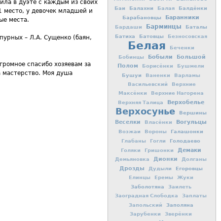
ила в дуэте с каждым из своих
Баи
Балахни
Балдёнки
Балая
1 место, у девочек младшей и
Баранники
Барабановцы
ые места.
Барминцы
Баталы
Бардаши
Батиха
Батовцы
Безносовская
урных – Л.А. Сущенко (баян,
Белая
Беченки
Бобыли
Большой
Бобинцы
громное спасибо хозяевам за
Полом
Борисёнки
Бушмели
 мастерство. Моя душа
Бушуи
Ваненки
Варламы
Васильевский
Верхние
Максёнки
Верхние Нагорена
Верхобелье
Верхняя Талица
Верхосунье
Вершины
Вогульцы
Веселки
Власёнки
Галашонки
Возжаи
Вороны
Голодаево
Глабаны
Гогли
Демаки
Голяки
Гришонки
Дионки
Демьяновка
Долганы
Дрозды
Егоровцы
Дудыли
Елинцы
Еремы
Жуки
Заболотяна
Заилеть
Заоградная Слободка
Заплаты
Заполяна
Запольский
Зарубенки
Зверёнки