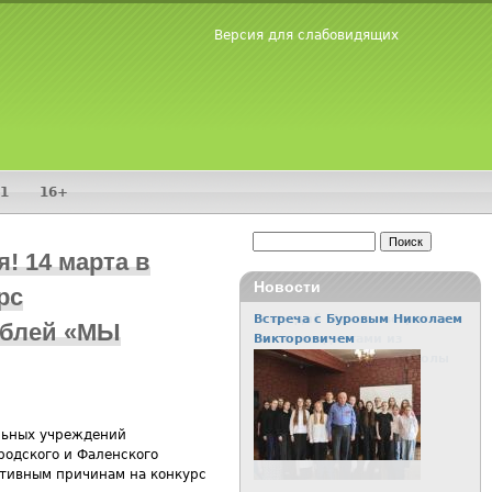
Версия для слабовидящих
1
16+
Поиск
! 14 марта в
Форма поиска
Новости
рс
Встреча с Буровым Николаем
мблей «МЫ
Викторовичем
ельных учреждений
родского и Фаленского
ктивным причинам на конкурс