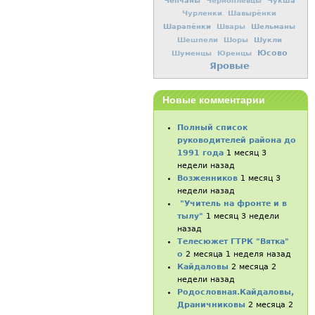
Чепчаны
Чукша
Черноплевцы
Чурленки
Шавырёнки
Шарапёнки
Шельманы
Швары
Шукли
Шешпели
Шоры
Юсово
Шуменцы
Юренцы
Яровые
Новые комментарии
Полный список
руководителей района до
1991 года
1 месяц 3
недели назад
Возженников
1 месяц 3
недели назад
"Учитель на фронте и в
тылу"
1 месяц 3 недели
назад
Телесюжет ГТРК "Вятка"
о
2 месяца 1 неделя назад
Кайдаловы
2 месяца 2
недели назад
Родословная.Кайдаловы,
Драничниковы
2 месяца 2