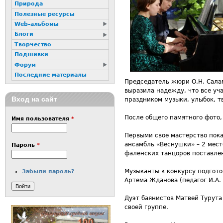
Природа
Полезные ресурсы
Web-альбомы
Блоги
Творчество
Подшивки
Форум
Последние материалы
Председатель жюри О.Н. Сала
выразила надежду, что все уч
Вход на сайт
праздником музыки, улыбок, т
После общего памятного фото
Имя пользователя
*
Первыми свое мастерство пока
ансамбль «Веснушки» – 2 мест
Пароль
*
фаленских танцоров поставлен
Музыканты к конкурсу подгото
Забыли пароль?
Артема Жданова (педагог И.А.
Дуэт баянистов Матвей Турута
своей группе.