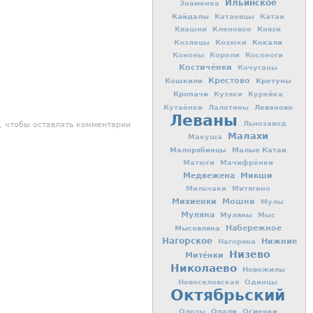
Ильинское
Знаменка
Кайдалы
Катаевцы
Катаи
Квашни
Кленовое
Князи
Кокали
Козлецы
Козюки
Кононы
Короли
Косоноги
Костичёнки
Кочуганы
Кошкили
Крестово
Кретуны
Кропачи
Кузяки
Курейка
Леваново
Кутаёнки
Лалетины
Леваны
Льнозавод
, чтобы оставлять комментарии
Малахи
Макуша
Малорябинцы
Малые Катаи
Матюги
Мачифрёнки
Медвежена
Микши
Мильчаки
Митягино
Михиенки
Мошни
Мулы
Муляна
Муляны
Мыс
Мысовляна
Набережное
Нагорское
Нижние
Нагоряна
Низево
Митёнки
Николаево
Новожилы
Новоселовская
Одинцы
Октябрьский
Опали
Осиенки
Олозы