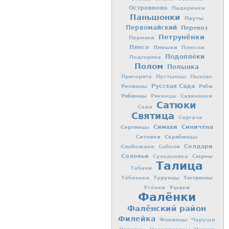
Островново
Падерёнки
Паньшонки
Пауты
Первомайский
Перевоз
Петрунёнки
Пермяки
Плесо
Плешки
Плюсни
Подоплёки
Подгоряна
Полом
Полынка
Пригорята
Пустынцы
Пыхово
Репинцы
Русская Сада
Ряби
Рябинцы
Рякинцы
Савинёнки
Сатюки
Сада
Святица
Сергачи
Симахи
Синичена
Сергинцы
Ситники
Скрябинцы
Слобожане
Солдари
Соболи
Соловьи
Сюрны
Суходоевка
Талица
Табани
Турунцы
Тютрюмы
Тебеньки
Ушаки
Усёнки
Фалёнки
Фалёнский район
Филейка
Фокинцы
Чаруши