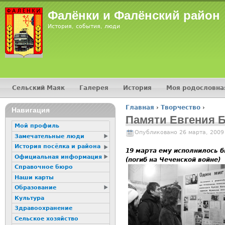
Фалёнки и Фалёнский район
История, события, люди
Сельский Маяк
Галерея
История
Моя родословна
Главное меню
Главная
›
Творчество
›
Навигация
Вы здесь
Памяти Евгения 
Мой профиль
Опубликовано 26 марта, 2009
Замечательные люди
История посёлка и района
19 марта ему исполнилось б
Официальная информация
(погиб на Чеченской войне)
Справочное бюро
Наши карты
Образование
Культура
Здравоохранение
Сельское хозяйство