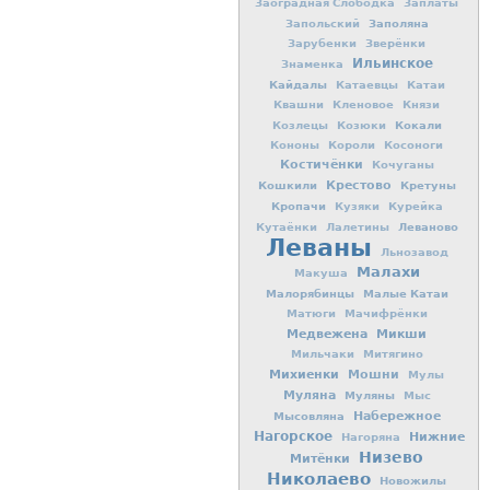
Заоградная Слободка
Заплаты
Заполяна
Запольский
Зарубенки
Зверёнки
Ильинское
Знаменка
Кайдалы
Катаевцы
Катаи
Квашни
Кленовое
Князи
Кокали
Козлецы
Козюки
Кононы
Короли
Косоноги
Костичёнки
Кочуганы
Кошкили
Крестово
Кретуны
Кропачи
Кузяки
Курейка
Леваново
Кутаёнки
Лалетины
Леваны
Льнозавод
Малахи
Макуша
Малорябинцы
Малые Катаи
Матюги
Мачифрёнки
Медвежена
Микши
Мильчаки
Митягино
Михиенки
Мошни
Мулы
Муляна
Муляны
Мыс
Мысовляна
Набережное
Нагорское
Нижние
Нагоряна
Низево
Митёнки
Николаево
Новожилы