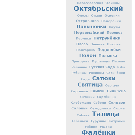
Новоселовская
Одинцы
Октябрьский
Опали
Осиенки
Олозы
Островново
Падерёнки
Паньшонки
Пауты
Первомайский
Перевоз
Петрунёнки
Пермяки
Плесо
Плешки
Плюсни
Подоплёки
Подгоряна
Полом
Полынка
Пригорята
Пустынцы
Пыхово
Репинцы
Русская Сада
Ряби
Рябинцы
Рякинцы
Савинёнки
Сатюки
Сада
Святица
Сергачи
Симахи
Синичена
Сергинцы
Ситники
Скрябинцы
Слобожане
Солдари
Соболи
Соловьи
Сюрны
Суходоевка
Талица
Табани
Турунцы
Тютрюмы
Тебеньки
Ушаки
Усёнки
Фалёнки