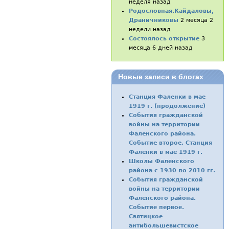
неделя назад
Родословная.Кайдаловы,
Драничниковы
2 месяца 2
недели назад
Состоялось открытие
3
месяца 6 дней назад
Новые записи в блогах
Станция Фаленки в мае
1919 г. (продолжение)
События гражданской
войны на территории
Фаленского района.
Событие второе. Станция
Фаленки в мае 1919 г.
Школы Фаленского
района с 1930 по 2010 гг.
События гражданской
войны на территории
Фаленского района.
Событие первое.
Святицкое
антибольшевистское