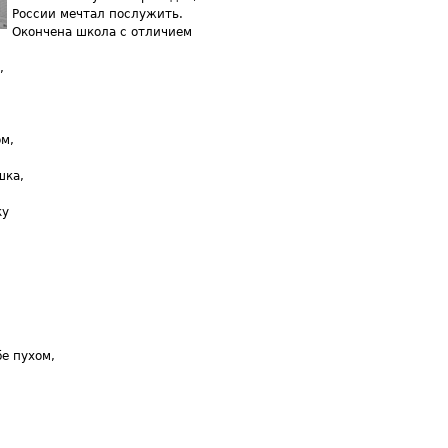
России мечтал послужить.
Окончена школа с отличием
,
м,
шка,
ку
бе пухом,