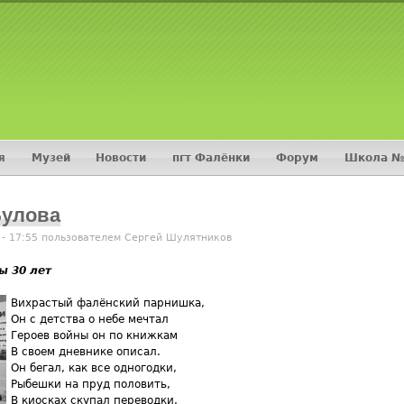
Jump to navigation
я
Музей
Новости
пгт Фалёнки
Форум
Школа №
Булова
 - 17:55 пользователем
Сергей Шулятников
ы 30 лет
Вихрастый фалёнский парнишка,
Он с детства о небе мечтал
Героев войны он по книжкам
В своем дневнике описал.
Он бегал, как все одногодки,
Рыбешки на пруд половить,
В киосках скупал переводки,