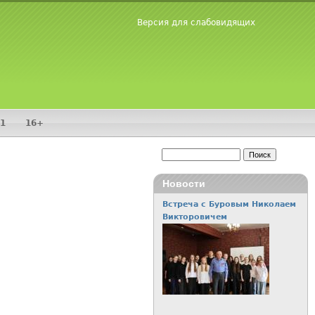
Версия для слабовидящих
1
16+
Поиск
Форма поиска
Новости
Встреча с Буровым Николаем
Викторовичем