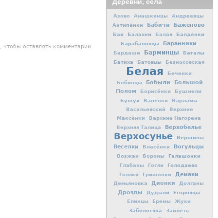
Деревни, села
Азово
Анашкинцы
Андреевцы
Баженово
Антипёнки
Бабичи
Баи
Балахни
Балдёнки
Балая
Баранники
Барабановцы
, чтобы оставлять комментарии
Барминцы
Баталы
Бардаши
Батиха
Батовцы
Безносовская
Белая
Беченки
Бобыли
Большой
Бобинцы
Полом
Борисёнки
Бушмели
Бушуи
Ваненки
Варламы
Васильевский
Верхние
Максёнки
Верхние Нагорена
Верхобелье
Верхняя Талица
Верхосунье
Вершины
Вогульцы
Веселки
Власёнки
Галашонки
Возжаи
Вороны
Голодаево
Глабаны
Гогли
Демаки
Голяки
Гришонки
Дионки
Демьяновка
Долганы
Дрозды
Егоровцы
Дудыли
Елинцы
Еремы
Жуки
Заболотяна
Заилеть