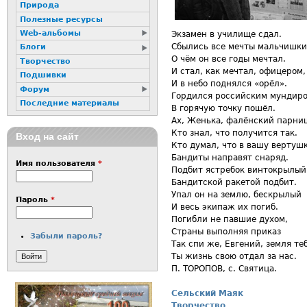
Природа
Полезные ресурсы
Web-альбомы
Экзамен в училище сдал.
Сбылись все мечты мальчишки
Блоги
О чём он все годы мечтал.
Творчество
И стал, как мечтал, офицером,
Подшивки
И в небо поднялся «орёл».
Форум
Гордился российским мундиро
Последние материалы
В горячую точку пошёл.
Ах, Женька, фалёнский парни
Кто знал, что получится так.
Вход на сайт
Кто думал, что в вашу вертуш
Бандиты направят снаряд.
Имя пользователя
*
Подбит ястребок винтокрылый
Бандитской ракетой подбит.
Упал он на землю, бескрылый
Пароль
*
И весь экипаж их погиб.
Погибли не павшие духом,
Страны выполняя приказ
Забыли пароль?
Так спи же, Евгений, земля те
Ты жизнь свою отдал за нас.
П. ТОРОПОВ, с. Святица.
Сельский Маяк
Творчество