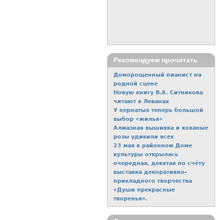
Рекомендуем прочитать
Доморощенный пианист на
родной сцене
Новую книгу В.А. Ситникова
читают в Леванах
У пернатых теперь большой
выбор «жилья»
Алмазная вышивка и кованые
розы удивили всех
23 мая в районном Доме
культуры открылась
очередная, девятая по счёту
выставка декоративно-
прикладного творчества
«Души прекрасные
творенья».