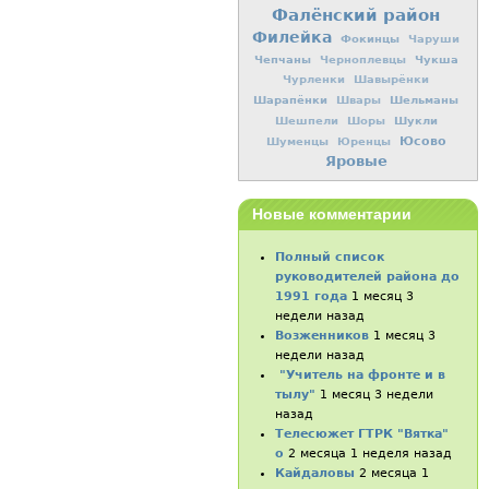
Фалёнский район
Филейка
Фокинцы
Чаруши
Чепчаны
Чукша
Черноплевцы
Чурленки
Шавырёнки
Шарапёнки
Шельманы
Швары
Шукли
Шешпели
Шоры
Юсово
Шуменцы
Юренцы
Яровые
Новые комментарии
Полный список
руководителей района до
1991 года
1 месяц 3
недели назад
Возженников
1 месяц 3
недели назад
"Учитель на фронте и в
тылу"
1 месяц 3 недели
назад
Телесюжет ГТРК "Вятка"
о
2 месяца 1 неделя назад
Кайдаловы
2 месяца 1