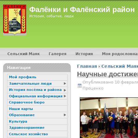
Jump
Фалёнки и Фалёнский район
История, события, люди
Сельский Маяк
Галерея
История
Моя родословна
Главное меню
Главная
›
Сельский Мая
16+
Навигация
Вы здесь
Научные достиже
Мой профиль
Опубликовано 10 февраля
Замечательные люди
Проценко
История посёлка и района
Официальная информация
Справочное бюро
Наши карты
Образование
Культура
Здравоохранение
Сельское хозяйство