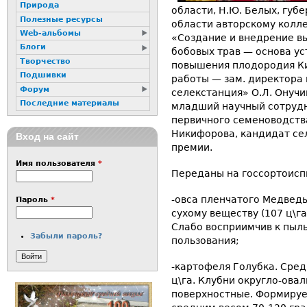
Природа
области, Н.Ю. Белых, губ
Полезные ресурсы
области авторскому колле
Web-альбомы
«Создание и внедрение в
Блоги
бобовых трав — основа ус
Творчество
повышения плодородия Ки
Подшивки
работы — зам. директора
Форум
селекстанция» О.Л. Онучин
Последние материалы
младший научный сотрудн
первичного семеноводства
Никифорова, кандидат се
Вход на сайт
премии.
Имя пользователя
*
Переданы на госсортоисп
-овса пленчатого Медведь.
Пароль
*
сухому веществу (107 ц\га
Слабо восприимчив к пыль
Забыли пароль?
пользования;
-картофеля Голубка. Сре
ц\га. Клубни округло-овал
поверхностные. Формирует